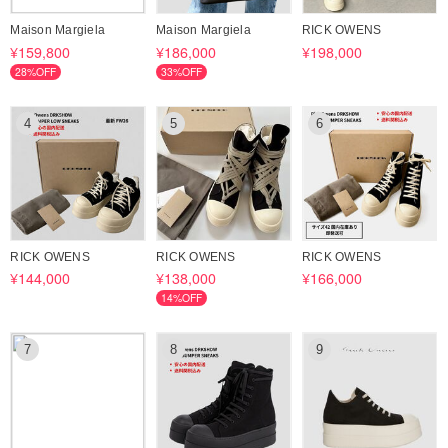
Maison Margiela
Maison Margiela
RICK OWENS
¥159,800
¥186,000
¥198,000
28%OFF
33%OFF
4
5
6
RICK OWENS
RICK OWENS
RICK OWENS
¥144,000
¥138,000
¥166,000
14%OFF
7
8
9