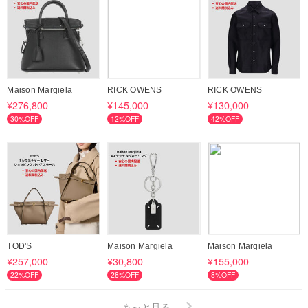
Maison Margiela
RICK OWENS
RICK OWENS
¥276,800
¥145,000
¥130,000
30%OFF
12%OFF
42%OFF
TOD'S
Maison Margiela
Maison Margiela
¥257,000
¥30,800
¥155,000
22%OFF
28%OFF
8%OFF
もっと見る