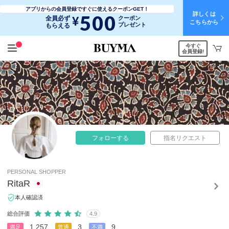
アプリからの会員登録ですぐに使えるクーポンGET！
詳しくは
500
¥
全員必ず
クーポン
こちらから
プレゼント
もらえる
今すぐ
会員登録!
フォローする
指名リクエスト
PERSONAL SHOPPER
RitaR
本人確認済
総合評価
4.9
1,257
3
9
満足
普通
不満