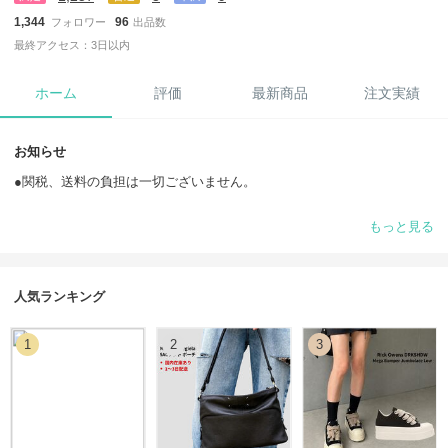
1,344
96
フォロワー
出品数
最終アクセス：3日以内
ホーム
評価
最新商品
注文実績
お知らせ
●関税、送料の負担は一切ございません。
●商品は正規品ですので、安心してお買い求めください。
もっと見る
●在庫状況により仕入れ国が変わります。
●配送スケジュールによっては、納品に遅延が生じる可能性がざいま
人気ランキング
す。
1
2
3
●BUYMAの規定に従い、ご注文から18日後「発送期限の延長申請」をさ
せていただきますので予ご了承ください。
●ご注文確定後、お客様のご都合によるキャンセル・変更・返品・交換
等はお受けいたしかねます。