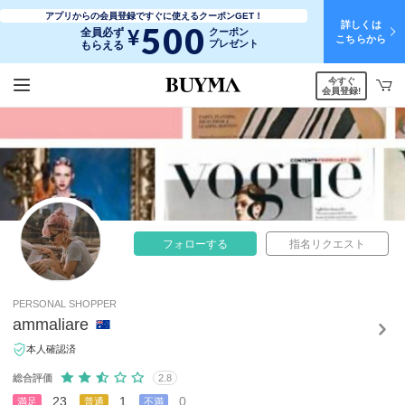
アプリからの会員登録ですぐに使えるクーポンGET！
詳しくは
500
¥
全員必ず
クーポン
こちらから
プレゼント
もらえる
今すぐ
会員登録!
フォローする
指名リクエスト
PERSONAL SHOPPER
ammaliare
本人確認済
総合評価
2.8
23
1
0
満足
普通
不満