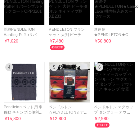
即納PENDLETON
PENDLETON ブラン
速達便
Harding Pufferリバー
ケット 大判 ビーチタ
★PENDLETON★Carico
シブルドックコート
オル ネイティブ柄
Lake 機内持込みスー
¥7,620
¥7,480
¥56,800
OPP3201
XB233
ツケース
43%OFF
4
5
6
Pendleton ペット用 車
ペンドルトン
ペンドルトン マグカッ
移動 キャンプに便利軽
☆PENDLETON☆アウ
プ タンブラー アウト
い ふわふわ
トドア ブランケット
ドア キャンプ 食器
¥15,800
¥12,800
¥2,980
152 x 182cm
41%OFF