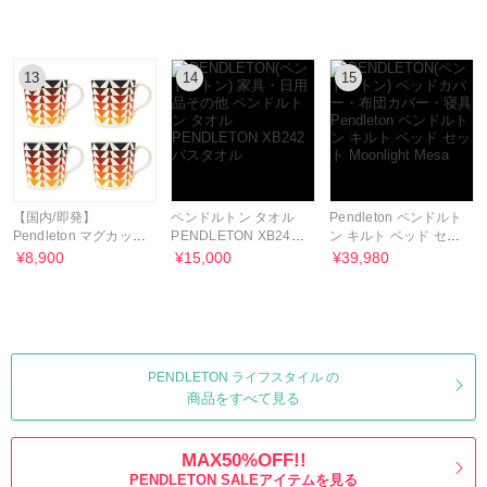
13
14
15
【国内/即発】
ペンドルトン タオル
Pendleton ペンドルト
Pendleton マグカップ
PENDLETON XB242
ン キルト ベッド セッ
4個セット
バスタオル
ト Moonlight Mesa
¥8,900
¥15,000
¥39,980
PENDLETON ライフスタイル の
商品をすべて見る
MAX50%OFF!!
PENDLETON SALEアイテムを見る