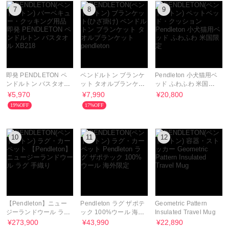
7
8
9
即発 PENDLETON ペ
ペンドルトン ブランケ
Pendleton 小犬猫用ベ
ンドルトン バスタオル
ット タオルブランケッ
ッド ふわふわ 米国限
XB218
ト pendleton
定
¥5,970
¥7,990
¥20,800
19%OFF
17%OFF
10
11
12
【Pendleton】ニュー
Pendleton ラグ ザポテ
Geometric Pattern
ジーランドウール ラグ
ック 100%ウール 海外
Insulated Travel Mug
手織り
限定
¥273,900
¥43,990
¥22,890