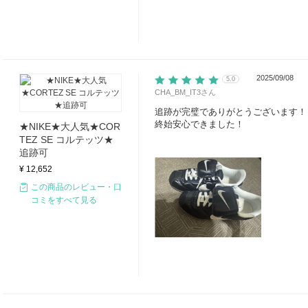
2025/09/08
5.0
CHA_BM_IT3
さん
追跡が完璧でありがとうございます！
終始安心できました！
★NIKE★大人気★COR
TEZ SE コルテッツ★
追跡可
¥ 12,652
この商品のレビュー・口
コミをすべて見る