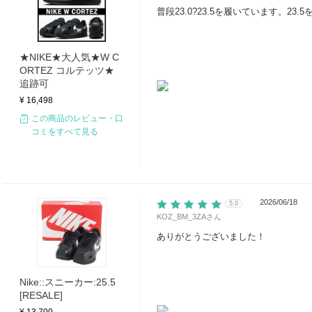
普段23.0?23.5を履いています。2
★NIKE★大人気★W C
ORTEZ コルテッツ★
追跡可
¥ 16,498
この商品のレビュー・口
コミをすべて見る
2026/06/18
5.0
KOZ_BM_3ZA
さん
ありがとうございました！
Nike::スニーカー:25.5
[RESALE]
¥ 13,700