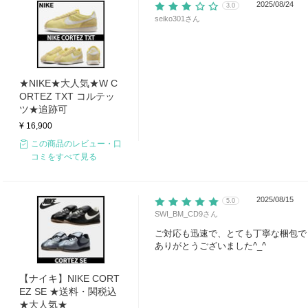
2025/08/24
3.0
seiko301
さん
★NIKE★大人気★W C
ORTEZ TXT コルテッ
ツ★追跡可
¥ 16,900
この商品のレビュー・口
コミをすべて見る
2025/08/15
5.0
SWI_BM_CD9
さん
ご対応も迅速で、とても丁寧な梱包で
ありがとうございました^_^
【ナイキ】NIKE CORT
EZ SE ★送料・関税込
★大人気★