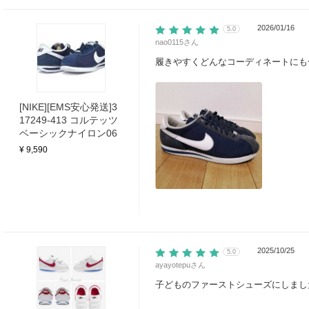
2026/01/16
5.0
nao0115
さん
履きやすくどんなコーディネートにも
[NIKE][EMS安心発送]3
17249-413 コルテッツ
ベーシックナイロン06
¥ 9,590
2025/10/25
5.0
ayayotepu
さん
子どものファーストシューズにしまし