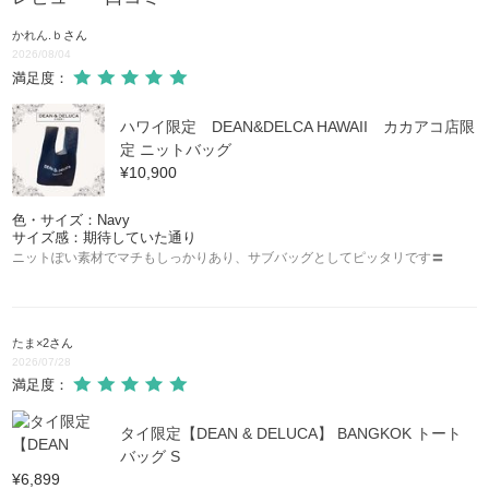
かれん.ｂ
さん
2026/08/04
満足度：
ハワイ限定 DEAN&DELCA HAWAII カカアコ店限
定 ニットバッグ
¥10,900
色・サイズ：Navy
サイズ感：期待していた通り
ニットぽい素材でマチもしっかりあり、サブバッグとしてピッタリです〓
たま×2
さん
2026/07/28
満足度：
タイ限定【DEAN & DELUCA】 BANGKOK トート
バッグ S
¥6,899