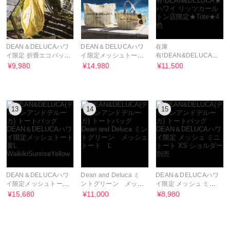
DEAN＆DELUCAハワ
DEAN＆DELUCAハワ
在庫
イ限定 折畳エコバッグ
イ限定メッシュトート
有!DEAN&DELUCA★
黄
黄S
ハワイ リッツカールト
¥9,980
¥14,980
¥11,500
WaikikiSunriseYellow
WaikikiSunriseYellow
ン店限定★Tote★4色
13
14
15
DEAN＆DELUCAハワ
Dean and Deluca ミ
DEAN＆DELUCAハワ
イ限定メッシュトート
ントグリーン メッシ
イ限定 メッシュ ミニ
黄L
ュトート L
トート XS ショルダー
¥15,680
¥11,000
¥8,980
WaikikiSunriseYellow
別売