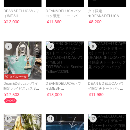
DEAN&DELUCA/ハワ
DEAN&DELUCA バン
タイ限定
イ/MESH
コク限定 トートバッ
★DEAN&DELUCA★Brook
TOTE/Waikiki Sunrise
グ ストライプ
スクエアトートバッグ
¥12,000
¥11,360
¥8,200
Yellow/2026/S
EMPIRE
２色
7
8
9
タイムセール
Dean&Deluca ハワイ
DEAN&DELUCA/ハワ
DEAN＆DELUCAハワ
限定 ハイビスカス 3
イ/MESH
イ限定★トートバッグ
Wayトートバッグ ミン
TOTE/Waikiki Sunrise
兼 バッグ in バッグ
¥17,503
¥13,000
¥11,980
ト
Yellow/2026/L
2%OFF
10
11
12