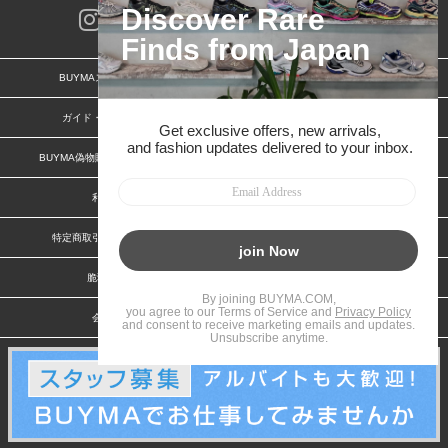
BUYMAスタートガイド
安心への取り組み
ガイド・お問い合わせ
かんたん購入ガイド
BUYMA偽物販売防止の取り組み
BUYMA CARD
利用規約
プライバシー
特定商取引法に関する表記
お客様情報の外部送信について
脆弱性報告
お知らせ(PCサイト)
会社案内
スタッフ募集