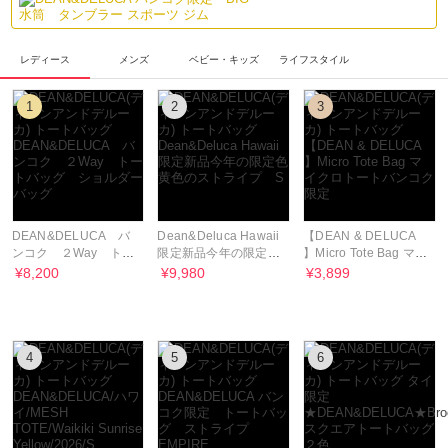
レディース
メンズ
ベビー・キッズ
ライフスタイル
1
2
3
DEAN&DELUCA バ
Dean&Deluca Hawaii
【DEAN & DELUCA
ンコク ２Way トー
限定新品今年の限定色
】Micro Tote Bag マイ
トバッグ ショルダー
黄色のストライプ S
クロトートバンコク限
¥8,200
¥9,980
¥3,899
バッグ
定
4
5
6