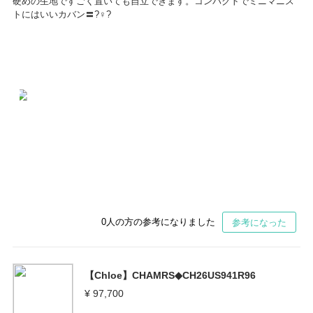
硬めの生地ですごく置いても自立できます。コンパクトでミニマニス
トにはいいカバン〓?♀?
0
人の方の参考になりました
参考になった
【Chloe】CHAMRS◆CH26US941R96
¥ 97,700