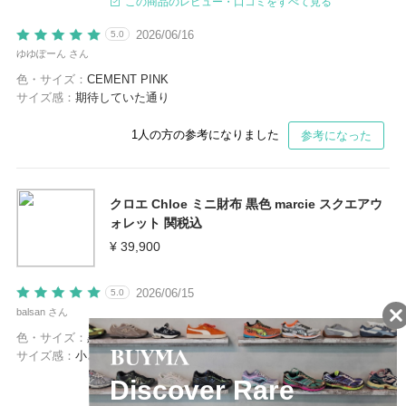
この商品のレビュー・口コミをすべて見る
2026/06/16
5.0
ゆゆぽーん さん
色・サイズ：
CEMENT PINK
サイズ感：
期待していた通り
1
人の方の参考になりました
参考になった
クロエ Chloe ミニ財布 黒色 marcie スクエアウ
ォレット 関税込
¥ 39,900
2026/06/15
5.0
balsan さん
色・サイズ：
黒
サイズ感：
小さすぎた