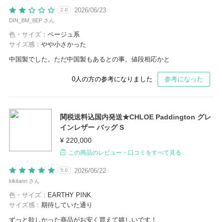
2026/06/23
2.0
DIN_BM_8EP さん
色・サイズ：
ベージュ系
サイズ感：
やや小さかった
中国製でした。ただ中国製もあるとの事。値段相応かと
0
人の方の参考になりました
参考になった
関税送料込国内発送★CHLOE Paddington グレ
インレザー バッグ S
¥ 220,000
この商品のレビュー・口コミをすべて見る
2026/06/22
5.0
kikitann さん
色・サイズ：
EARTHY PINK
サイズ感：
期待していた通り
ずっと欲しかった商品がお安く買えて嬉しいです！