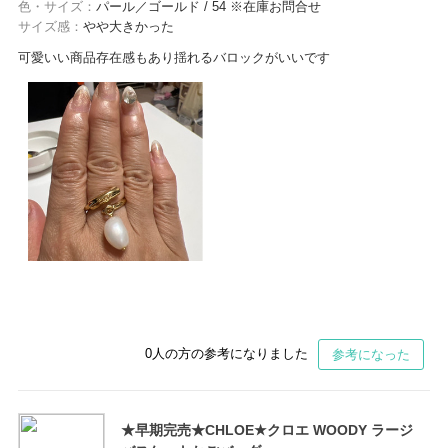
色・サイズ：
パール／ゴールド / 54 ※在庫お問合せ
サイズ感：
やや大きかった
可愛いい商品存在感もあり揺れるバロックがいいです
0
人の方の参考になりました
参考になった
★早期完売★CHLOE★クロエ WOODY ラージ