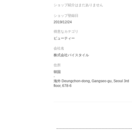
ショップ紹介はまだありません
ショップ登録日
2019/12/24
得意なカテゴリ
ビューティー
会社名
株式会社バイスタイル
住所
韓国
-
海外 Deungchon-dong, Gangseo-gu, Seoul 3rd
floor, 678-6