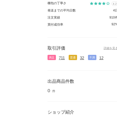
梱包の丁寧さ
4.2
発送までの平均日数
4
注文実績
910
92
買付成功率
取引評価
詳細を見
711
32
12
満足
普通
不満
出品商品件数
0
件
ショップ紹介