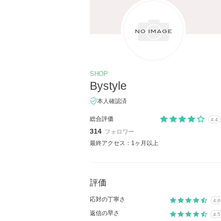
SHOP
Bystyle
本人確認済
総合評価
4.4
314
フォロワー
最終アクセス：1ヶ月以上
評価
応対の丁寧さ
4.6
返信の早さ
4.5