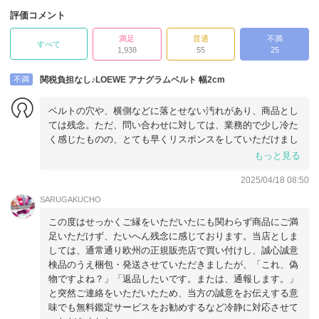
評価コメント
満足
普通
不満
すべて
1,938
55
25
不満
関税負担なし♪LOEWE アナグラムベルト 幅2cm
ベルトの穴や、横側などに落とせない汚れがあり、商品とし
ては残念。ただ、問い合わせに対しては、業務的で少し冷た
く感じたものの、とても早くリスポンスをしていただけまし
た。
もっと見る
※正規店で買ったものと何点か異なる点があり、鑑定に出し
2025/04/18 08:50
ました。結果、本物と回答があったので、そこは安心しまし
た。
SARUGAKUCHO
この度はせっかくご縁をいただいたにも関わらず商品にご満
足いただけず、たいへん残念に感じております。当店としま
しては、通常通り欧州の正規販売店で買い付けし、誠心誠意
検品のうえ梱包・発送させていただきましたが、「これ、偽
物ですよね？」「返品したいです。または、通報します。」
と突然ご連絡をいただいたため、当方の誠意をお伝えする意
味でも無料鑑定サービスをお勧めするなど冷静に対応させて