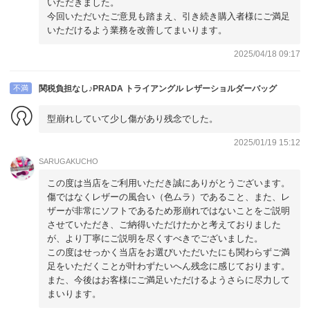
いただきました。
今回いただいたご意見も踏まえ、引き続き購入者様にご満足
いただけるよう業務を改善してまいります。
2025/04/18 09:17
不満
関税負担なし♪PRADA トライアングル レザーショルダーバッグ
型崩れしていて少し傷があり残念でした。
2025/01/19 15:12
SARUGAKUCHO
この度は当店をご利用いただき誠にありがとうございます。
傷ではなくレザーの風合い（色ムラ）であること、また、レ
ザーが非常にソフトであるため形崩れではないことをご説明
させていただき、ご納得いただけたかと考えておりました
が、より丁寧にご説明を尽くすべきでございました。
この度はせっかく当店をお選びいただいたにも関わらずご満
足をいただくことが叶わずたいへん残念に感じております。
また、今後はお客様にご満足いただけるようさらに尽力して
まいります。