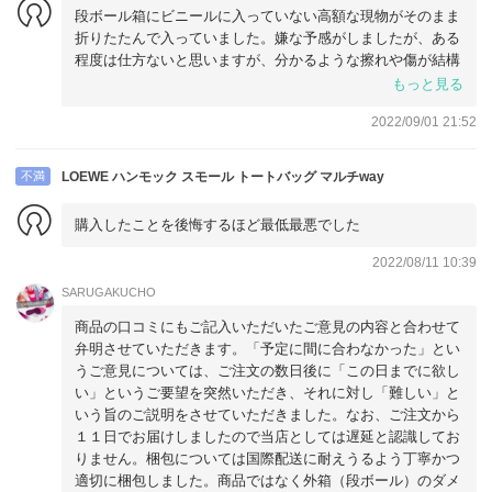
段ボール箱にビニールに入っていない高額な現物がそのまま
折りたたんで入っていました。嫌な予感がしましたが、ある
程度は仕方ないと思いますが、分かるような擦れや傷が結構
ありました。バイマでモンクレール製品を多数購入しました
もっと見る
が、ビニール袋にも入れないで送られてくる商品ははじめて
2022/09/01 21:52
です。今回は、バイマを信じて返品補償をしてなかったの
で、やむを得ず取引完了します。
不満
LOEWE ハンモック スモール トートバッグ マルチway
購入したことを後悔するほど最低最悪でした
2022/08/11 10:39
SARUGAKUCHO
商品の口コミにもご記入いただいたご意見の内容と合わせて
弁明させていただきます。「予定に間に合わなかった」とい
うご意見については、ご注文の数日後に「この日までに欲し
い」というご要望を突然いただき、それに対し「難しい」と
いう旨のご説明をさせていただきました。なお、ご注文から
１１日でお届けしましたので当店としては遅延と認識してお
りません。梱包については国際配送に耐えうるよう丁寧かつ
適切に梱包しました。商品ではなく外箱（段ボール）のダメ