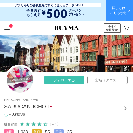
アプリからの会員登録ですぐに使えるクーポンGET！
詳しくは
500
¥
全員必ず
クーポン
こちらから
プレゼント
もらえる
今すぐ
会員登録!
フォローする
指名リクエスト
PERSONAL SHOPPER
SARUGAKUCHO
本人確認済
総合評価
4.6
1,938
55
25
満足
普通
不満