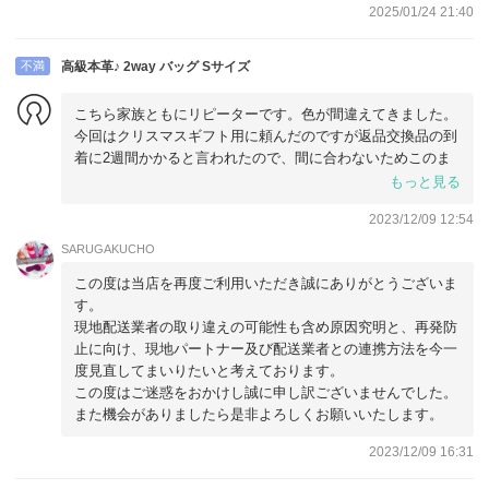
2025/01/24 21:40
不満
高級本革♪ 2way バッグ Sサイズ
こちら家族ともにリピーターです。色が間違えてきました。
今回はクリスマスギフト用に頼んだのですが返品交換品の到
着に2週間かかると言われたので、間に合わないためこのま
ま自分用に使うことにしました。交換のやり取りの最中に
もっと見る
元々欲しかったお色グレーは品切れと判明し、返金しますと
2023/12/09 12:54
なったので、元から品切れなのにカートに入れることができ
る状態で違う色が送られてくるような状況は、よくないと思
SARUGAKUCHO
います。
この度は当店を再度ご利用いただき誠にありがとうございま
す。
お返事や引き取りや交換連絡はすぐいただけました。お品が
現地配送業者の取り違えの可能性も含め原因究明と、再発防
ないと途中でわかってからすぐ返金の提案がありました。
止に向け、現地パートナー及び配送業者との連携方法を今一
度見直してまいりたいと考えております。
この度はご迷惑をおかけし誠に申し訳ございませんでした。
また機会がありましたら是非よろしくお願いいたします。
2023/12/09 16:31