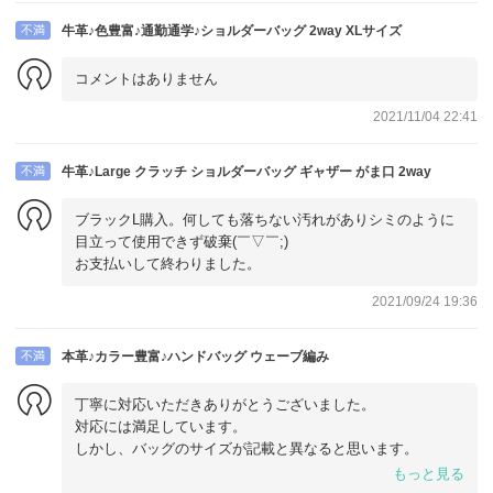
不満
牛革♪色豊富♪通勤通学♪ショルダーバッグ 2way XLサイズ
コメントはありません
2021/11/04 22:41
不満
牛革♪Large クラッチ ショルダーバッグ ギャザー がま口 2way
ブラックL購入。何しても落ちない汚れがありシミのように
目立って使用できず破棄(￣▽￣;)
お支払いして終わりました。
2021/09/24 19:36
不満
本革♪カラー豊富♪ハンドバッグ ウェーブ編み
丁寧に対応いただきありがとうございました。
対応には満足しています。
しかし、バッグのサイズが記載と異なると思います。
幅は1.5センチ、縦は3センチ、マチとしての作りはなく記載
もっと見る
よりかなり小さく、持ち手も短すぎて持ちにくく、持ち手が