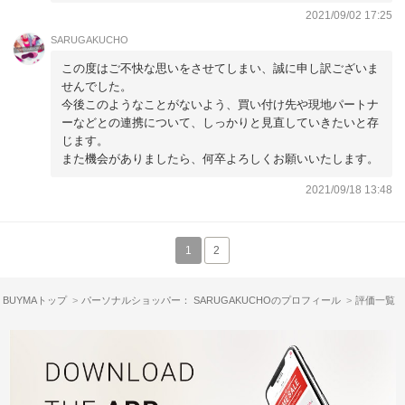
2021/09/02 17:25
短すぎるためファスナーもとても開けにくく使いにくいで
す。
SARUGAKUCHO
到着を楽しみに長期間待ちましたがサイズが違いすぎて残念
この度はご不快な思いをさせてしまい、誠に申し訳ございま
です、、、
せんでした。
今後このようなことがないよう、買い付け先や現地パートナ
ーなどとの連携について、しっかりと見直していきたいと存
じます。
また機会がありましたら、何卒よろしくお願いいたします。
2021/09/18 13:48
1
2
BUYMAトップ
パーソナルショッパー： SARUGAKUCHOのプロフィール
評価一覧