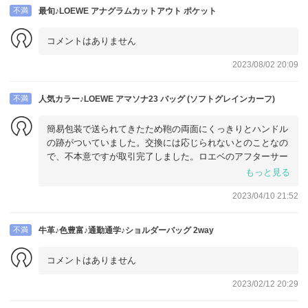
不満
最旬♪LOEWE アナグラムカットアウト ポケット
コメントはありません
2023/08/02 20:09
不満
人気カラー♪LOEWE アマソナ23 バッグ (ソフトグレインカーフ)
簡易包装で送られてきたため鞄の両面にくっきりとハンドル
の跡がついていました。交換には応じられないとのことなの
で、不本意ですが取引完了しました。ロエベのアフターサー
ビスでも対応できないと言われたので、今後購入される方の
もっと見る
参考になればと思いコメントしておきます。高い買い物です
2023/04/10 21:52
ごく楽しみにしていたのに…悲しいです。
不満
牛革♪色豊富♪通勤通学♪ショルダーバッグ 2way
コメントはありません
2023/02/12 20:29