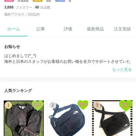
3,886
40
フォロワー
出品数
最終アクセス：3日以内
ホーム
記事
評価
最新商品
注文実績
お知らせ
はじめまして(^_^)
海外と日本のスタッフがお客様のお買い物を全力でサポートさせていた
だきます。
もっと見る
全商品、正規店・正規ブランド取扱い店・有名百貨店より買い付けた10
0％正規品です。
ご心配ご不要！！安心してお買い物いただけます。
人気ランキング
1
2
3
【重要】
◆ご注文前に[お問い合わせ]より在庫確認お願いいたします。（在庫の
変動がございます為）