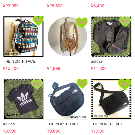
¥23,999
¥29,800
¥6,490
THE NORTH FACE
adidas
¥15,400
¥4,999
¥11,800
adidas
THE NORTH FACE
THE NORTH FACE
¥3,990
¥9,890
¥7,980