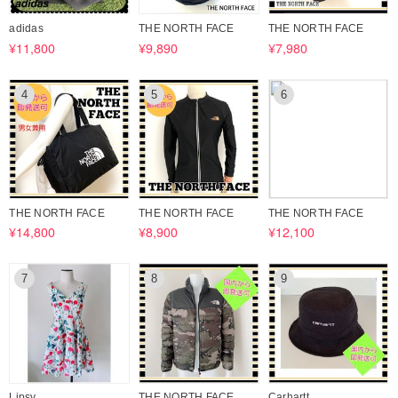
◆ご注文前に「お取引について」をご一読下さいませ◆
adidas
THE NORTH FACE
THE NORTH FACE
¥11,800
¥9,890
¥7,980
4
5
6
THE NORTH FACE
THE NORTH FACE
THE NORTH FACE
¥14,800
¥8,900
¥12,100
7
8
9
Lipsy
THE NORTH FACE
Carhartt