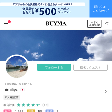
アプリからの会員登録ですぐに使えるクーポンGET！
詳しくは
500
¥
全員必ず
クーポン
こちらから
プレゼント
もらえる
今すぐ
会員登録!
フォローする
指名リクエスト
PERSONAL SHOPPER
pimiliya
本人確認前
総合評価
4.9
4,269
50
9
満足
普通
不満