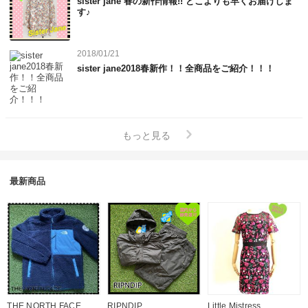
sister jane 春の新作情報!! どこよりも早くお届けしま
す♪
2018/01/21
sister jane2018春新作！！全商品をご紹介！！！
もっと見る
最新商品
THE NORTH FACE
RIPNDIP
Little Mistress