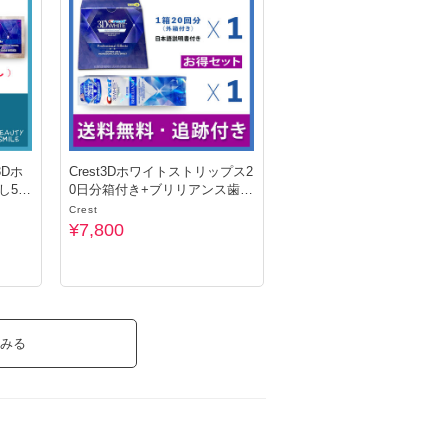
3Dホ
Crest3Dホワイトストリップス2
し5日
0日分箱付き+ブリリアンス歯磨
き粉
Crest
¥7,800
みる