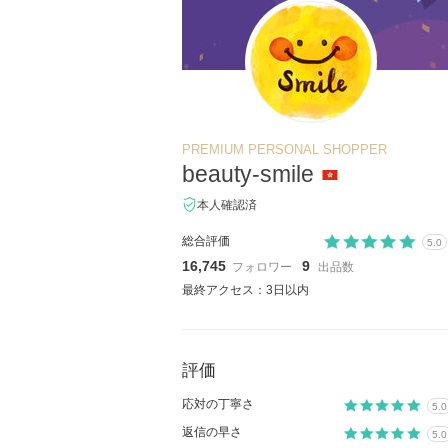
PREMIUM PERSONAL SHOPPER
beauty-smile
本人確認済
総合評価
5.0
16,745
9
フォロワー
出品数
最終アクセス：3日以内
評価
応対の丁寧さ
5.0
返信の早さ
5.0