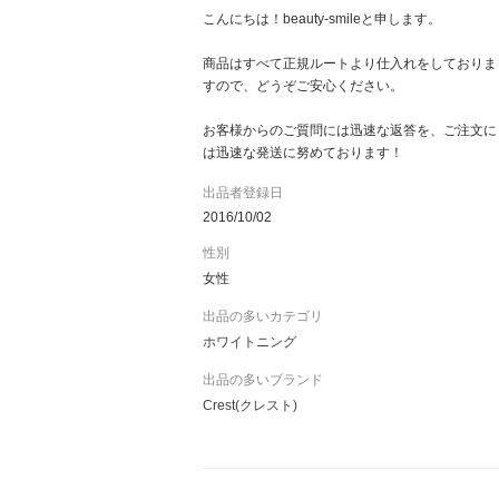
こんにちは！beauty-smileと申します。
商品はすべて正規ルートより仕入れをしておりま
すので、どうぞご安心ください。
お客様からのご質問には迅速な返答を、ご注文に
は迅速な発送に努めております！
出品者登録日
2016/10/02
性別
女性
出品の多いカテゴリ
ホワイトニング
出品の多いブランド
Crest(クレスト)