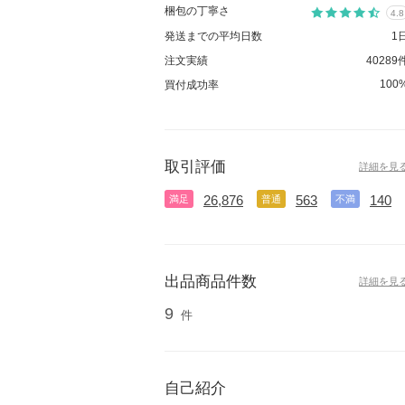
梱包の丁寧さ
4.8
発送までの平均日数
1
注文実績
40289
100
買付成功率
取引評価
詳細を見
26,876
563
140
満足
普通
不満
出品商品件数
詳細を見
9
件
自己紹介