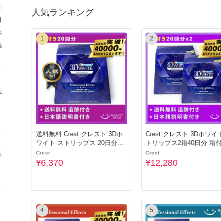
人気ランキング
日
件
1
2
%
る
送料無料 Crest クレスト 3Dホ
Crest クレスト 3Dホワイ
ワイト ストリップス 20日分箱
トリップス2箱40日分 箱
付き
Crest
Crest
る
¥6,370
¥12,280
4
5