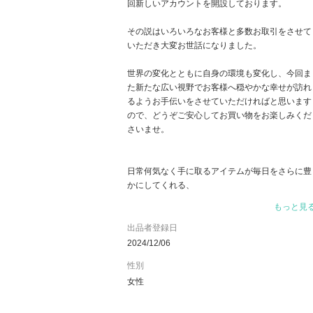
回新しいアカウントを開設しております。
その説はいろいろなお客様と多数お取引をさせて
いただき大変お世話になりました。
世界の変化とともに自身の環境も変化し、今回ま
た新たな広い視野でお客様へ穏やかな幸せが訪れ
るようお手伝いをさせていただければと思います
ので、どうぞご安心してお買い物をお楽しみくだ
さいませ。
日常何気なく手に取るアイテムが毎日をさらに豊
かにしてくれる、
miyuki anyoではそんな思いを込めて、世界中か
もっと見
心ときめくアイテムをセレクトし、お届けいたし
ます。
出品者登録日
2024/12/06
全ての商品は正規品です。大切なお買い物が素敵
性別
な時間となるよう、丁寧に検品を行っております
女性
ので安心してお買い物を楽しんでいただけたら嬉
しいです。