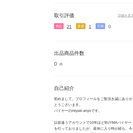
取引評価
詳細を見
21
1
0
満足
普通
不満
出品商品件数
0
件
自己紹介
初めまして。プロフィールをご覧頂き誠にありが
とうございます。
バイヤーのmiyuki anyoです。
以前違うアカウントで10年ほどBUYMAバイヤー
を行っておりましたが、産休に入り時が経ち、今