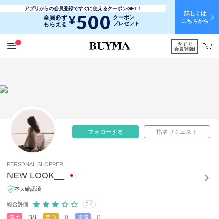
アプリからの会員登録ですぐに使えるクーポンGET！
詳しくは
500
¥
全員必ず
クーポン
こちらから
プレゼント
もらえる
今すぐ
会員登録!
フォローする
指名リクエスト
PERSONAL SHOPPER
NEW LOOK__
本人確認済
総合評価
3.4
38
0
0
満足
普通
不満