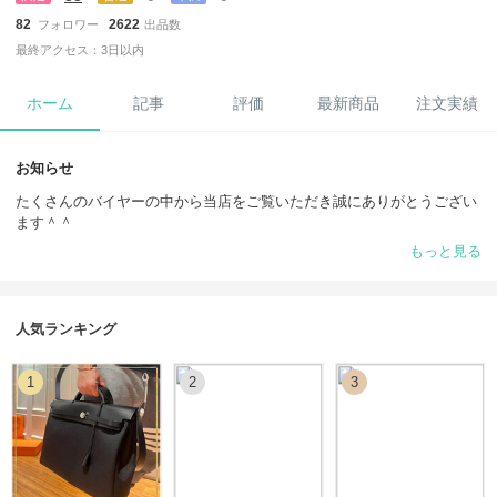
82
2622
フォロワー
出品数
最終アクセス：3日以内
ホーム
記事
評価
最新商品
注文実績
お知らせ
たくさんのバイヤーの中から当店をご覧いただき誠にありがとうござい
ます＾＾
もっと見る
すぐお届け可能な『手元に在庫あり』商品
https://www.buyma.com/r/-B12336554/?stocks=instock
♢CHANEL♢
人気ランキング
https://www.buyma.com/r/_CHANEL-%E3%82%B7%E3%83%A3%E3%
83%8D%E3%83%AB/-B12336554/
1
2
3
♢Louis Vuitton♢
https://www.buyma.com/r/_LOUIS-VUITTON-%E3%83%AB%E3%82%
A4%E3%83%B4%E3%82%A3%E3%83%88%E3%83%B3/-B12336554/