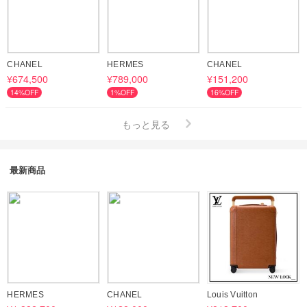
CHANEL
HERMES
CHANEL
¥674,500
¥789,000
¥151,200
14%OFF
1%OFF
16%OFF
もっと見る
最新商品
HERMES
CHANEL
Louis Vuitton