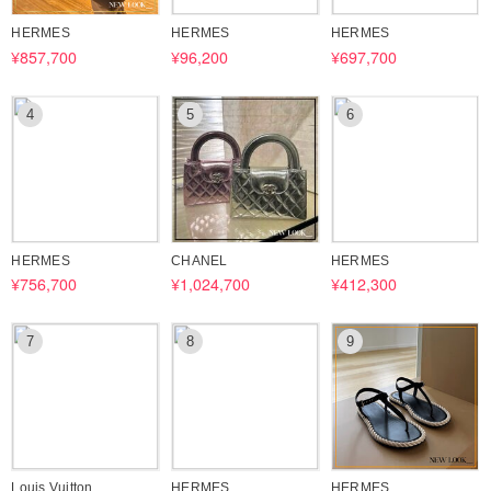
♢HERMES♢
HERMES
HERMES
HERMES
https://www.buyma.com/r/_HERMES-%E3%82%A8%E3%83%AB%E
¥857,700
¥96,200
¥697,700
3%83%A1%E3%82%B9/-B12336554/
4
5
6
※ご注文前に必ず在庫のご確認をお願い致します。
★ 当店の掲載商品は全て各ブランドの検品を通過した「新品・未使用・
正規品」となります。
ブランド直営店・正規品取扱店より買い付けを行っており、100％正規
品ですので安心してお買い物をお楽しみください。
HERMES
CHANEL
HERMES
※ご注文の前に必ず【お取引について】をご一読ください。
¥756,700
¥1,024,700
¥412,300
気になる商品やご質問等ございましたら、お気軽にお問い合わせくださ
い♪
7
8
9
Louis Vuitton
HERMES
HERMES