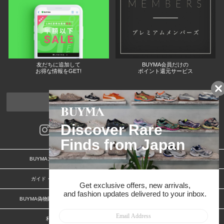
友だちに追加して
BUYMA会員だけの
お得な情報をGET!
ポイント還元サービス
ページトップへ
BUYMAスタートガイド
安心への取り組み
ガイド・お問い合わせ
かんたん購入ガイド
BUYMA偽物販売防止の取り組み
BUYMA CARD
利用規約
プライバシー