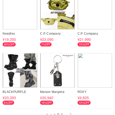
Needles
C.P. Company
C.P. Company
¥19,350
¥23,090
¥21,990
46%OFF
7%OFF
10%OFF
BLACKPURPLE
Maison Margiela
ROXY
¥23,393
¥30,940
¥9,825
6%OFF
16%OFF
10%OFF
もっと見る