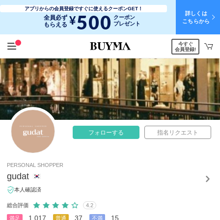
アプリからの会員登録ですぐに使えるクーポンGET！
詳しくは
500
¥
全員必ず
クーポン
こちらから
プレゼント
もらえる
今すぐ
会員登録!
フォローする
指名リクエスト
PERSONAL SHOPPER
gudat
本人確認済
総合評価
4.2
1,017
37
15
満足
普通
不満