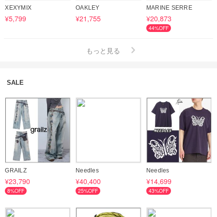
XEXYMIX
OAKLEY
MARINE SERRE
¥5,799
¥21,755
¥20,873
44%OFF
もっと見る
SALE
GRAILZ
Needles
Needles
¥23,790
¥40,400
¥14,699
8%OFF
25%OFF
43%OFF