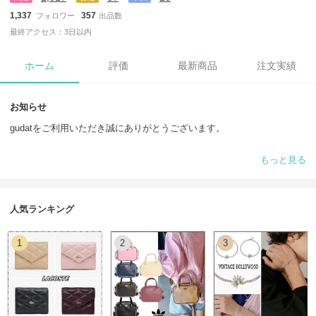
1,337
357
フォロワー
出品数
最終アクセス：3日以内
ホーム
評価
最新商品
注文実績
お知らせ
gudatをご利用いただき誠にありがとうございます。
関税は全て当店が負担致しますので、安心してお買い物をお楽しみくだ
もっと見る
さい。
日本人スタッフが親身に対応致しますので、お気軽にお問い合わせくだ
さい。
人気ランキング
配送会社とも連携の上、全商品「追跡番号付」でお届けいたします。
1
2
3
【通常営業時間】
月～金：am9:00 - pm20:00
上記の時間以外でもできる限り対応致しますので、ご安心ください。