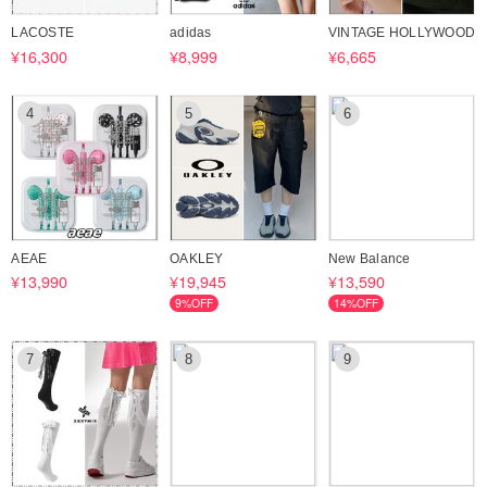
LACOSTE
adidas
VINTAGE HOLLYWOOD
¥16,300
¥8,999
¥6,665
4
5
6
AEAE
OAKLEY
New Balance
¥13,990
¥19,945
¥13,590
9%OFF
14%OFF
7
8
9