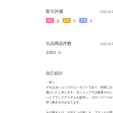
取引評価
詳細を見
4
0
0
満足
普通
不満
出品商品件数
詳細を見
3392
件
自己紹介
「煌く」
それは当ショップのコンセプトであり、皆様にお
届けしたく存じます。当ショップでは厳選された
ハイブランドアイテムを提供し、その一つ一つが
持つ輝きを引き立てます。
その輝きとは、デザインの美しさ、ブランドの歴