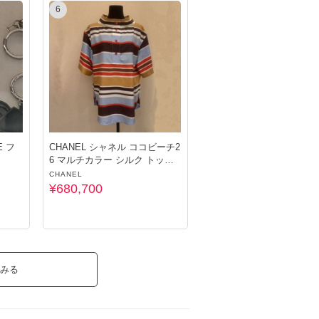
6
E フ
CHANEL シャネル ココビーチ2
6 マルチカラー シルク トップ
ス
CHANEL
¥680,700
みる