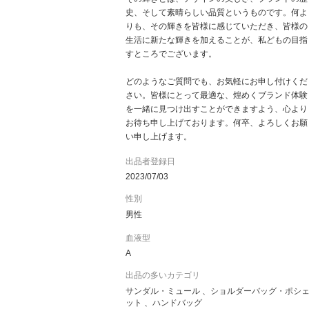
史、そして素晴らしい品質というものです。何よ
りも、その輝きを皆様に感じていただき、皆様の
生活に新たな輝きを加えることが、私どもの目指
すところでございます。
どのようなご質問でも、お気軽にお申し付けくだ
さい。皆様にとって最適な、煌めくブランド体験
を一緒に見つけ出すことができますよう、心より
お待ち申し上げております。何卒、よろしくお願
い申し上げます。
出品者登録日
2023/07/03
性別
男性
血液型
A
出品の多いカテゴリ
サンダル・ミュール
ショルダーバッグ・ポシ
ット
ハンドバッグ