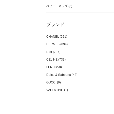
ベビー・キッズ
(3)
ブランド
CHANEL (921)
HERMES (894)
Dior (737)
CELINE (733)
FENDI (58)
Dolce & Gabbana (42)
GUCCI (6)
VALENTINO (1)