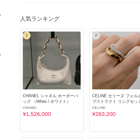
る
人気ランキング
1
2
る
CHANEL シャネル ホーボーバ
CELINE セリーヌ フォル
ッグ （White / ホワイト）
ブストラクト リングセッ
CHANEL
CELINE
¥1,526,000
¥283,200