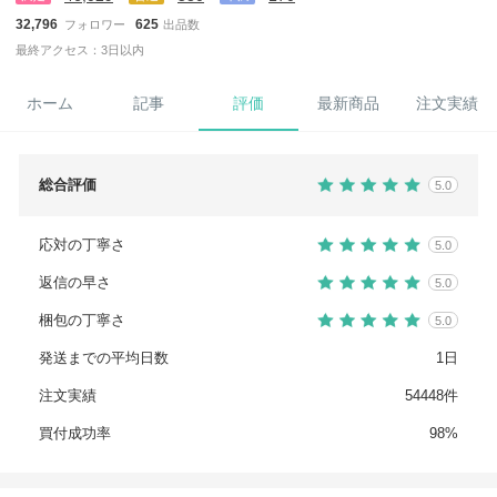
32,796
625
フォロワー
出品数
最終アクセス：3日以内
ホーム
記事
評価
最新商品
注文実績
総合評価
5.0
応対の丁寧さ
5.0
返信の早さ
5.0
梱包の丁寧さ
5.0
発送までの平均日数
1日
注文実績
54448件
買付成功率
98%