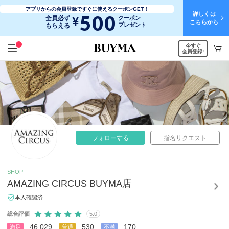
アプリからの会員登録ですぐに使えるクーポンGET！
詳しくは
500
¥
全員必ず
クーポン
こちらから
プレゼント
もらえる
今すぐ
会員登録!
フォローする
指名リクエスト
SHOP
AMAZING CIRCUS BUYMA店
本人確認済
総合評価
5.0
46,029
530
170
満足
普通
不満