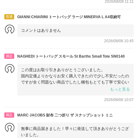
2026/08/08 11:11
普通
GIANNI CHIARINI トートバッグ ラージ MINERVA L A4収納可
コメントはありません
2026/08/08 10:45
満足
NAGHEDI トートバッグ スモール St Barths Small Tote SN0140
この度はお取り引きありがとうございました。
国内定価よりかなりお安く購入できたので少し不安だったの
ですが全く問題ない商品でしたし梱包もとても丁寧で安心い
たしました。
もっと見る
また機会がありましたらコチラのショップで購入しようと思
2026/08/08 10:07
います。
満足
MARC JACOBS 財布 二つ折り ザ スナップショット ミニ
無事に商品届きました！早々に発送して頂きありがとうござ
いました。