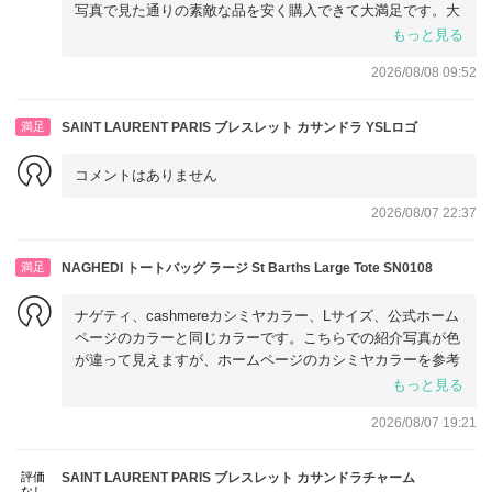
写真で見た通りの素敵な品を安く購入できて大満足です。大
切に使いたいと思います。
もっと見る
2026/08/08 09:52
満足
SAINT LAURENT PARIS ブレスレット カサンドラ YSLロゴ
コメントはありません
2026/08/07 22:37
満足
NAGHEDI トートバッグ ラージ St Barths Large Tote SN0108
ナゲティ、cashmereカシミヤカラー、Lサイズ、公式ホーム
ページのカラーと同じカラーです。こちらでの紹介写真が色
が違って見えますが、ホームページのカシミヤカラーを参考
にするといいと思います。
もっと見る
開封後はネオプレンの独特な匂いがありますが、風当たりの
2026/08/07 19:21
良い日陰に何日か干したいと思います。
低評価の口コミを見て不安も少しありましたが、梱包もしっ
評価
SAINT LAURENT PARIS ブレスレット カサンドラチャーム
かりしており、何より購入次の日には発送してくださり、か
なし