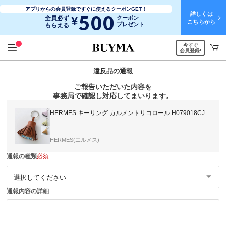
アプリからの会員登録ですぐに使えるクーポンGET！
詳しくは
500
¥
全員必ず
クーポン
こちらから
プレゼント
もらえる
今すぐ
会員登録!
違反品の通報
ご報告いただいた内容を
事務局で確認し対応してまいります。
HERMES キーリング カルメントリコロール H079018CJ
HERMES(エルメス)
通報の種類
必須
通報内容の詳細