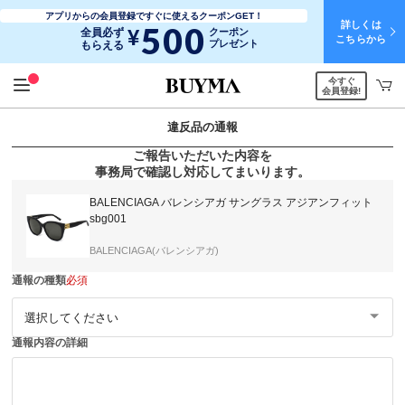
アプリからの会員登録ですぐに使えるクーポンGET！
詳しくは
500
¥
全員必ず
クーポン
こちらから
プレゼント
もらえる
今すぐ
会員登録!
違反品の通報
ご報告いただいた内容を
事務局で確認し対応してまいります。
BALENCIAGA バレンシアガ サングラス アジアンフィット
sbg001
BALENCIAGA(バレンシアガ)
通報の種類
必須
通報内容の詳細