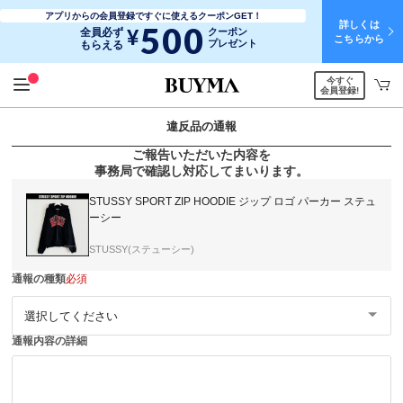
アプリからの会員登録ですぐに使えるクーポンGET！
詳しくは
500
¥
全員必ず
クーポン
こちらから
プレゼント
もらえる
今すぐ
会員登録!
違反品の通報
ご報告いただいた内容を
事務局で確認し対応してまいります。
STUSSY SPORT ZIP HOODIE ジップ ロゴ パーカー ステュ
ーシー
STUSSY(ステューシー)
通報の種類
必須
通報内容の詳細