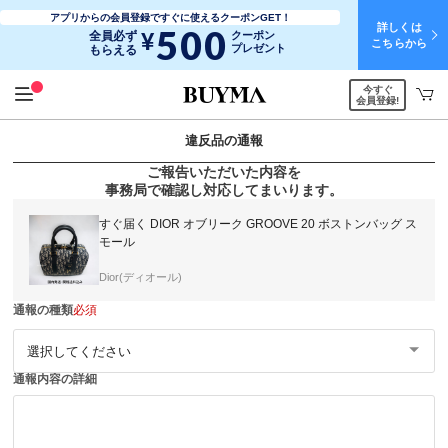
アプリからの会員登録ですぐに使えるクーポンGET！
詳しくは
500
¥
全員必ず
クーポン
こちらから
プレゼント
もらえる
今すぐ
会員登録!
違反品の通報
ご報告いただいた内容を
事務局で確認し対応してまいります。
すぐ届く DIOR オブリーク GROOVE 20 ボストンバッグ ス
モール
Dior(ディオール)
通報の種類
必須
通報内容の詳細