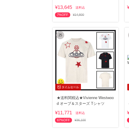
ャツ
¥13,645
送料込
7%OFF
¥14,800
25
タイムセール
★送料関税込★Vivienne Westwoo
d オーブ＆スターズ Tシャツ
¥11,771
送料込
67%OFF
¥36,100