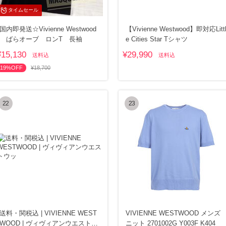
タイムセール
国内即発送☆Vivienne Westwood
【Vivienne Westwood】即対応Litt
ばらオーブ ロンT 長袖
e Cities Star Tシャツ
¥15,130
¥29,990
送料込
送料込
19%OFF
¥18,700
22
23
送料・関税込 | VIVIENNE WEST
VIVIENNE WESTWOOD メンズ
WOOD | ヴィヴィアンウエストウ
ニット 2701002G Y003F K404