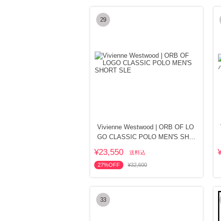
29
Vivienne Westwood | ORB OF LO
GO CLASSIC POLO MEN'S SHO
RT SLE
¥23,550
送料込
27%OFF
¥32,600
33