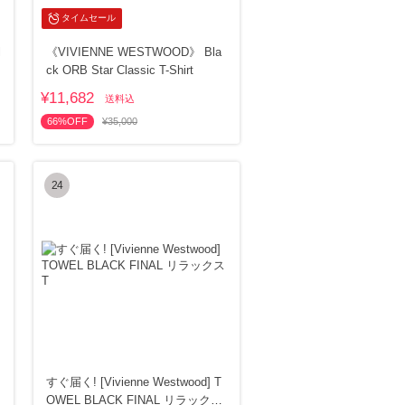
タイムセール
l
《VIVIENNE WESTWOOD》 Bla
ck ORB Star Classic T-Shirt
¥11,682
送料込
66%OFF
¥35,000
24
すぐ届く! [Vivienne Westwood] T
OWEL BLACK FINAL リラックス