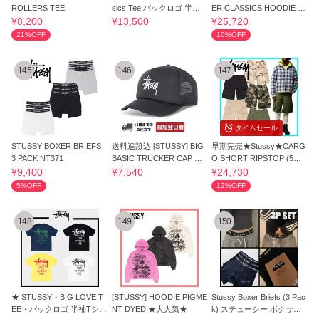
ROLLERS TEE
sics Tee バックロゴ 半袖T
ER CLASSICS HOODIE G
シャツ
ARMENT DYED (4色)
¥8,200
¥13,500
¥25,720
21%OFF
10%OFF
145
146
147
タイムセール
STUSSY BOXER BRIEFS
送料追跡込 [STUSSY] BIG
早期完売★Stussy★CARG
3 PACK NT371
BASIC TRUCKER CAP キ
O SHORT RIPSTOP (5色/
ャップ
追跡O)
¥9,400
¥7,540
¥24,730
5%OFF
12%OFF
148
149
150
★ STUSSY・BIG LOVE T
[STUSSY] HOODIE PIGME
Stussy Boxer Briefs (3 Pac
EE・バックロゴ 半袖Tシャ
NT DYED ★大人気★
k) ステューシー ボクサー