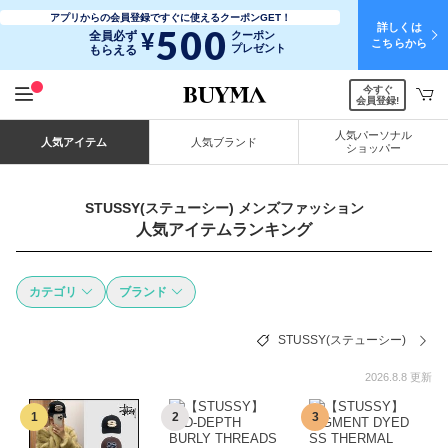
アプリからの会員登録ですぐに使えるクーポンGET！
詳しくは
500
¥
全員必ず
クーポン
こちらから
プレゼント
もらえる
今すぐ
会員登録!
人気パーソナル
人気アイテム
人気ブランド
ショッパー
STUSSY(ステューシー) メンズファッション
人気アイテムランキング
カテゴリ
ブランド
STUSSY(ステューシー)
2026.8.8 更新
1
2
3