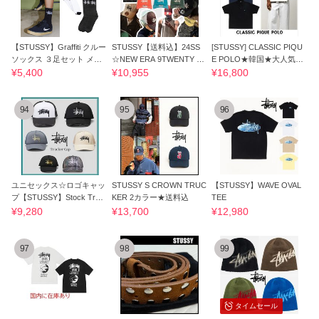
【STUSSY】Graffiti クルー
STUSSY【送料込】24SS
[STUSSY] CLASSIC PIQU
ソックス ３足セット メン
☆NEW ERA 9TWENTY BA
E POLO★韓国★大人気★
ズ 白黒
SIC TRUCKER
送料・関税込★
¥5,400
¥10,955
¥16,800
94
95
96
ユニセックス☆ロゴキャッ
STUSSY S CROWN TRUC
【STUSSY】WAVE OVAL
プ【STUSSY】Stock Truc
KER 2カラー★送料込
TEE
ker Cap
¥9,280
¥13,700
¥12,980
97
98
99
タイムセール