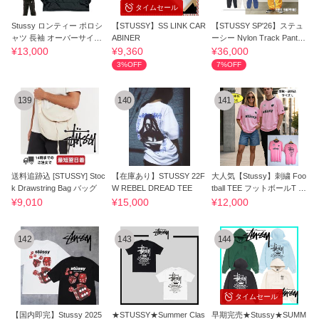
タイムセール
Stussy ロンティー ポロシ
【STUSSY】SS LINK CAR
【STUSSY SP'26】ステュ
ャツ 長袖 オーバーサイズ
ABINER
ーシー Nylon Track Pant
USサイズ
トラックパンツ
¥13,000
¥9,360
¥36,000
3%OFF
7%OFF
139
140
141
送料追跡込 [STUSSY] Stoc
【在庫あり】STUSSY 22F
大人気【Stussy】刺繍 Foo
k Drawstring Bag バッグ
W REBEL DREAD TEE
tball TEE フットボールT ユ
ニセックス
¥9,010
¥15,000
¥12,000
142
143
144
タイムセール
【国内即完】Stussy 2025
★STUSSY★Summer Clas
早期完売★Stussy★SUMM