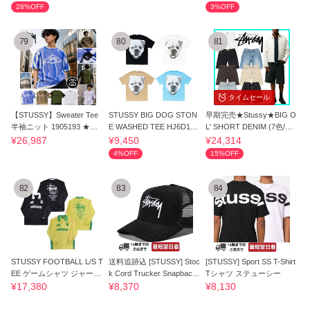
28%OFF
3%OFF
79
80
81
タイムセール
【STUSSY】Sweater Tee
STUSSY BIG DOG STON
早期完売★Stussy★BIG O
半袖ニット 1905193 ★追
E WASHED TEE HJ6D100
L' SHORT DENIM (7色/追
跡可
4
跡O)
¥26,987
¥9,450
¥24,314
4%OFF
15%OFF
82
83
84
STUSSY FOOTBALL L/S T
送料追跡込 [STUSSY] Stoc
[STUSSY] Sport SS T-Shirt
EE ゲームシャツ ジャージ
k Cord Trucker Snapback
Tシャツ ステューシー
ロンTEE
キャップ
¥17,380
¥8,370
¥8,130