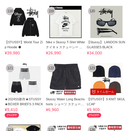
118
119
120
【STUSSY】World Tour Zi
Nike x Stussy T-Shirt White
【Stussy】 LANDON SUN
p Hoodie ◆
ナイキ x ステューシー コ
GLASSES BLACK
ラボ T
¥39,980
¥26,990
¥34,000
121
122
123
タイムセール
★2024SS新作★STUSSY
Stussy Water Long Beachs
【STUSSY】S KNIT SKUL
★BOXER BRIEFS 3 PACK
horts ショーツ ステューシ
LCAP
ー
¥9,410
¥6,960
¥9,909
2%OFF
2%OFF
124
125
126