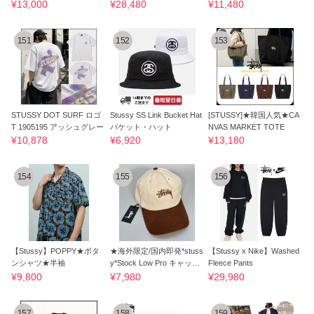
ツ
パンツ
¥13,000
¥28,480
¥11,480
151
152
153
STUSSY DOT SURF ロゴ
Stussy SS Link Bucket Hat
[STUSSY]★韓国人気★CA
T 1905195 アッシュグレー
バケット・ハット
NVAS MARKET TOTE
¥10,878
¥6,920
¥13,180
154
155
156
【Stussy】POPPY★ボタ
★海外限定/国内即発*stuss
【Stussy x Nike】Washed
ンシャツ★半袖
y*Stock Low Pro キャップ/
Fleece Pants
NATURAL★
¥9,800
¥7,980
¥29,980
157
158
159