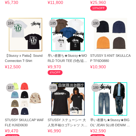
ット
¥5,730
¥11,800
¥25,960
10%OFF
184
185
186
【Stussy x Patta】Sound
早い者勝ち★Stussy★WO
STUSSY S KNIT SKULLCA
Connection T-Shirt
RLD TOUR TEE (5色/追跡
P TF6D0880
O)
¥12,500
¥9,970
¥10,900
4%OFF
187
188
189
STUSSY SKULLCAP WAF
STUSSY ステューシー 大
早い者勝ち★Stussy★BIG
FLE HJ6D0630
人気半袖ロゴTシャツ スト
OL' JEAN SLUB DENIM (B
リート海外限定
LUE/追跡O)
¥9,470
¥6,990
¥32,590