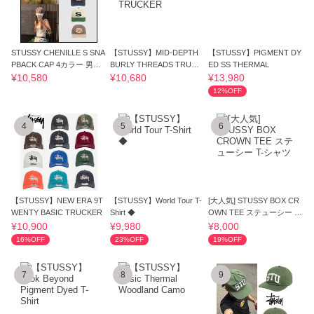
STUSSY CHENILLE S SNA
【STUSSY】MID-DEPTH
【STUSSY】PIGMENT DY
PBACK CAP 4カラー 男女
BURLY THREADS TRUCK
ED SS THERMAL
兼用★送料込
ER
¥10,580
¥10,680
¥13,980
12%OFF
4
5
6
【STUSSY】NEW ERA 9T
【STUSSY】World Tour T-
[大人気] STUSSY BOX CR
WENTY BASIC TRUCKER
Shirt ◆
OWN TEE ステューシー T-
シャツ
¥10,900
¥9,980
¥8,000
16%OFF
23%OFF
19%OFF
7
8
9