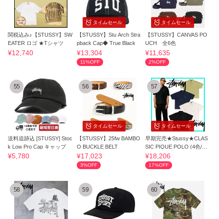
タイムセール
タイムセール
関税込み♪【STUSSY】SW
【STUSSY】Stu Arch Stra
【STUSSY】CANVAS PO
EATER ロゴ ★Tシャツ
pback Cap◆ True Black
UCH 全6色
¥12,740
¥13,304
¥11,635
11%OFF
2%OFF
55
56
57
タイムセール
タイムセール
送料追跡込 [STUSSY] Stoc
【STUSSY】25fw BAMBO
早期完売★Stussy★CLAS
k Low Pro Cap キャップ
O BUCKLE BELT
SIC PIQUE POLO (4色/追
跡O)
¥5,780
¥17,023
¥18,206
3%OFF
17%OFF
58
59
60