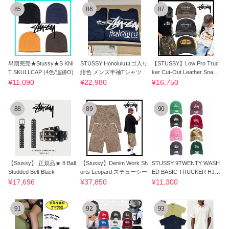
85
86
87
早期完売★Stussy★S KNI
STUSSY Honoluluロゴ入り
【STUSSY】Low Pro Truc
T SKULLCAP (4色/追跡O)
紺色 メンズ半袖Tシャツ
ker Cut-Out Leather Snapb
ack★/ 追跡付
¥11,090
¥22,980
¥16,750
88
89
90
【Stussy】 正規品★ 8 Ball
【Stussy】Denim Work Sh
STUSSY 9TWENTY WASH
Studded Belt Black
orts Leopard ステューシー
ED BASIC TRUCKER HJ6
D0648
¥17,696
¥37,850
¥11,300
91
92
93