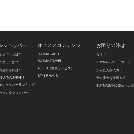
ルショッパー
オススメコンテンツ
お困りの時は
BUYMA CARD
ョッパーとは？
ガイド
BUYMA TRAVEL
て売るには？
BUYMAスタートガイド
ALL-IN（買取サービス）
出店するには？
かんたん購入ガイド
STYLE HAUS
on BUYMA JAPAN?
安心安全な決済方法
ルショッパーランキング
BUYMA偽物販売防止の
ーソナルショッパー