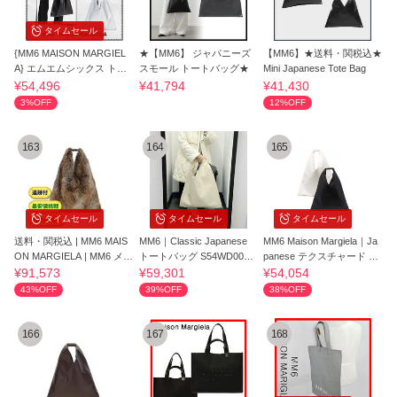
タイムセール
{MM6 MAISON MARGIEL
★【MM6】 ジャパニーズ
【MM6】★送料・関税込★
A} エムエムシックス トー
スモール トートバッグ★
Mini Japanese Tote Bag
トバッグ Tote Bag
¥54,496
¥41,794
¥41,430
3%OFF
12%OFF
163
164
165
タイムセール
タイムセール
タイムセール
送料・関税込 | MM6 MAIS
MM6｜Classic Japanese
MM6 Maison Margiela｜Ja
ON MARGIELA | MM6 メゾ
トートバッグ S54WD0039
panese テクスチャード ハ
ン マルジェラ
P5691
ンドバッグ
¥91,573
¥59,301
¥54,054
43%OFF
39%OFF
38%OFF
166
167
168