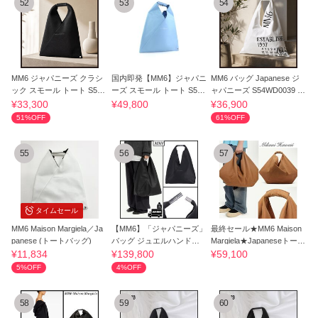
52
53
54
MM6 ジャパニーズ クラシ
国内即発【MM6】ジャパニ
MM6 バッグ Japanese ジ
ック スモール トート S54
ーズ スモール トート S54
ャパニーズ S54WD0039 P
WD0043 P6414
WD0043 BLUE
7260
¥33,300
¥49,800
¥36,900
51%OFF
61%OFF
55
56
57
タイムセール
MM6 Maison Margiela／Ja
【MM6】「ジャパニーズ」
最終セール★MM6 Maison
panese (トートバッグ)
バッグ ジュエルハンドル
Margiela★Japaneseトート
クラシック
スモール
¥11,834
¥139,800
¥59,100
5%OFF
4%OFF
58
59
60