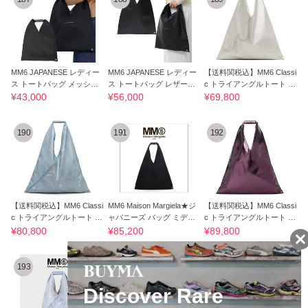
MM6 JAPANESE レディー
MM6 JAPANESE レディー
【送料関税込】MM6 Classi
ス トートバッグ メッシュ
ス トートバッグ レザー風
c トライアングルトート シ
ブラック 26SS
ブラック 26SS
ルバー
¥43,000
¥56,000
¥69,800
190
191
192
【送料関税込】MM6 Classi
MM6 Maison Margiela★ジ
【送料関税込】MM6 Classi
c トライアングルトート デ
ャパニーズ バッグ ミディ
c トライアングルトート パ
ニム柄
アム
ープル
¥80,800
¥85,200
¥89,800
193
194
195