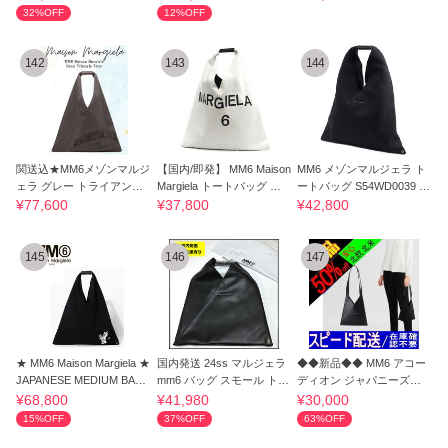
32%OFF
12%OFF
142
143
144
関送込★MM6メゾンマルジ
【国内/即発】 MM6 Maison
MM6 メゾンマルジェラ ト
ェラ グレー トライアング
Margiela トートバッグ ジ
ートバッグ S54WD0039 P
ルトート
ャパニーズ
6414 T8013
¥77,600
¥37,800
¥42,800
145
146
147
★ MM6 Maison Margiela ★
国内発送 24ss マルジェラ
◆◆新品◆◆ MM6 アコー
JAPANESE MEDIUM BAG
mm6 バッグ スモール トー
ディオン ジャパニーズバ
トートバッグ
トバッグ 黒
ッグ
¥68,800
¥41,980
¥30,000
15%OFF
37%OFF
63%OFF