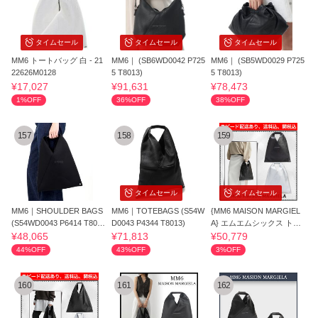
タイムセール
タイムセール
タイムセール
MM6 トートバッグ 白 - 21
MM6｜ (SB6WD0042 P725
MM6｜ (SB5WD0029 P725
22626M0128
5 T8013)
5 T8013)
¥17,027
¥91,631
¥78,473
1%OFF
36%OFF
38%OFF
157
158
159
タイムセール
タイムセール
MM6｜SHOULDER BAGS
MM6｜TOTEBAGS (S54W
{MM6 MAISON MARGIEL
(S54WD0043 P6414 T801
D0043 P4344 T8013)
A} エムエムシックス トー
3)
トバッグ Tote Bag
¥48,065
¥71,813
¥50,779
44%OFF
43%OFF
3%OFF
160
161
162