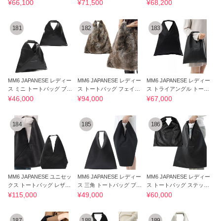
ル★メッシュ
たみ
¥66,100
¥71,500
¥68,200
181
182
183
MM6 JAPANESE レディー
MM6 JAPANESE レディー
MM6 JAPANESE レディー
ス ミニ トートバッグ ブラ
ス トートバッグ フェイク
ス トライアングル トート
ック
ファー
バッグ
¥46,000
¥94,000
¥67,000
184
185
186
MM6 JAPANESE ユニセッ
MM6 JAPANESE レディー
MM6 JAPANESE レディー
クス トートバッグ レザー
ス 三角 トートバッグ ブラ
ス トートバッグ ステッチ
ロゴ 26SS
ック 26SS
26SS
¥115,000
¥49,000
¥60,000
187
188
189