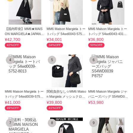
【国内即発】MM6★MAIS
MM6 Maison Margiela トー
MM6 Maison Margiela トー
ON MARGIELA★JAPANE
トバッグ 54wd0043-5752-
トバッグ 54wd0043-4313-
SE トートBAG♪
8013
8013
¥42,700
¥34,001
¥36,800
42%OFF
34%OFF
50%OFF
4
5
6
MM6 Maison Margiela トー
関税負担なし☆MM6 Maiso
MM6 Maison Margiela ジャ
トバッグ 54wd0039-5752-
n Margiela メッシュクロス
パニーズバッグ S54WD00
8013
ボディバッグ
39 P8757
¥41,000
¥39,800
¥53,980
49%OFF
41%OFF
7
8
9