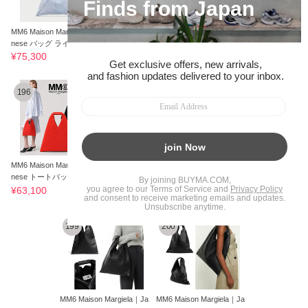
MM6 Maison Margiela Japa
MM6 Maison Margiela Japa
MM6 Maison Margiela Japa
nese バッグ ライトブルー
nese トートバッグ ロゴ ブ
nese メッシュ トートバッ
スモール
ラウン
グ ブラック
¥75,300
¥80,800
¥70,300
196
197
198
MM6 Maison Margiela Japa
MM6 メゾン マルジェラ 日
MM6 Maison Margiela｜Ja
nese トートバッグ ブラッ
本製レザートートバッグ
panese mini top handle bag
ク オレンジ
黒 国内発送
¥63,100
¥96,600
¥55,000
199
200
MM6 Maison Margiela｜Ja
MM6 Maison Margiela｜Ja