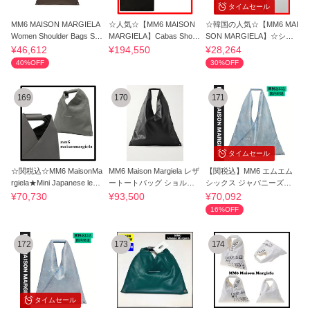
タイムセール
MM6 MAISON MARGIELA
☆人気☆【MM6 MAISON
☆韓国の人気☆【MM6 MAI
Women Shoulder Bags S54
MARGIELA】Cabas Shopp
SON MARGIELA】☆ショ
WD0039P8396 T2164
ing Bag Large☆
ッピングバッグ☆
¥46,612
¥194,550
¥28,264
40%OFF
30%OFF
169
170
171
タイムセール
☆関税込☆MM6 MaisonMa
MM6 Maison Margiela レザ
【関税込】MM6 エムエム
rgiela★Mini Japanese leath
ートートバッグ ショルダ
シックス ジャパニーズバ
er tote bag
ーバッグ
ッグ
¥70,730
¥93,500
¥70,092
16%OFF
172
173
174
タイムセール