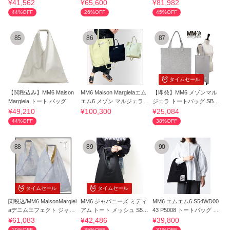
WD0043 P4313
アム" トート
ェラ バッグ
¥41,562
¥65,600
¥81,982
44%OFF
26%OFF
45%OFF
85
86
87
タイムセール
【関税込み】MM6 Maison
MM6 Maison Margielaエム
【即発】MM6 メゾンマル
Margiela トート バッグ
エム6 メゾン マルジェラ｜
ジェラ トートバッグ SB5
バック
WC0006P5230
¥49,210
¥100,300
¥25,084
44%OFF
38%OFF
88
89
90
タイムセール
タイムセール
関税込/MM6 MaisonMargiel
MM6 ジャパニーズ ミディ
MM6 エムエム6 S54WD00
aデニムエフェクト ジャパ
アム トート メッシュ S54
43 P5008 トートバッグ Ja
ニーズバッグ
WD0039 P6414
panese
¥61,083
¥42,486
¥39,800
29%OFF
35%OFF
31%OFF