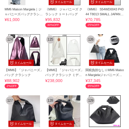
タイムセール
タイムセール
MM6 Maison Margiela｜ジ
《MM6》 ジャパニーズ ク
《MM6》 S54WD0043 P43
ャパニーズバッグクラシッ
ラシック トートバッグ
44 T8013 SMALL JAPANE
ク
SE TOTE BAG
¥61,000
¥95,832
¥70,785
30%OFF
25%OFF
124
125
126
タイムセール
タイムセール
【MM6】「ジャパニーズ」
【MM6】「ジャパニーズ」
関税負担なし☆MM6 Maiso
バッグ クラシック
バッグ クラシック ミディ
n Margielaジャパニーズク
アム
ラシック ミニ
¥88,902
¥238,000
¥37,345
2%OFF
35%OFF
127
128
129
タイムセール
タイムセール