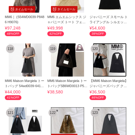
タイムセール
タイムセール
MM6｜ (S54WD0039 P848
MM6 エムエムシックス ジ
ジャパニーズ スモール ト
6 H9076)
ャパニーズ トート フェイ
ライアングル シルエット
クファー 鞄
トートバッグ
¥97,248
¥49,998
¥54,600
48%OFF
42%OFF
38%OFF
118
119
120
MM6 Maison Margiela トー
MM6 Maison Margiela トー
【MM6 Maison Margiela】
トバッグ 54wd0039-6414-
トバッグSB6WD0013 P554
ジャパニーズバッグ クラ
8013
7 P5740
シック
¥44,000
¥38,580
¥36,500
41%OFF
46%OFF
121
122
123