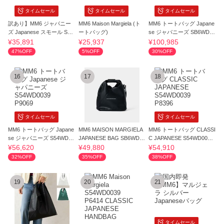
タイムセール
タイムセール
タイムセール
訳あり】MM6 ジャパニー
MM6 Maison Margiela (ト
MM6 トートバッグ Japane
ズ Japanese スモール S54
ートバッグ)
se ジャパニーズ SB6WD00
WD0043 P6414
43 P7255
¥35,891
¥25,937
¥100,985
47%OFF
5%OFF
30%OFF
16
17
18
タイムセール
タイムセール
MM6 トートバッグ Japane
MM6 MAISON MARGIELA
MM6 トートバッグ CLASSI
se ジャパニーズ S54WD00
JAPANESE BAG SB6WD00
C JAPANESE S54WD0039
39 P9069
26 P4313 T8013 BLACK
P8396
¥56,620
¥49,880
¥54,910
32%OFF
35%OFF
38%OFF
19
20
21
タイムセール