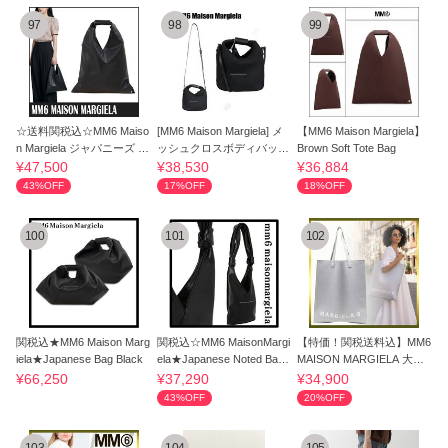
97
98
99
☆送料関税込☆MM6 Maiso
[MM6 Maison Margiela] メ
【MM6 Maison Margiela】
n Margiela ジャパニーズ ト
ッシュクロスボディバッグ
Brown Soft Tote Bag
ートバッグ
☆送料込☆
¥47,500
¥38,530
¥36,884
43%OFF
17%OFF
18%OFF
100
101
102
関税込★MM6 Maison Marg
関税込☆MM6 MaisonMargi
【特価！関税送料込】MM6
iela★Japanese Bag Black
ela★Japanese Noted Bag
MAISON MARGIELA 大容
トートバッグ
量 MIRANOトート
¥66,250
¥37,290
¥34,900
43%OFF
20%OFF