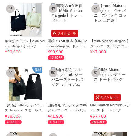
46
47
48
タイムセール
華やぎアイテム【MM6 Mai
関税込★VIP価格【MM6 M
【mm6 Maison Margiela 】
son Margiela】バック
aison Margiela】ドレープ
ジャパニーズバッグ コッ
トート
トン 三角形
¥99,600
¥90,900
¥47,960
40%OFF
49
50
51
タイムセール
【即発】MM6 ジャパニー
国内発送 マルジェラ mm6
MM6 Maison Margiela レデ
ズ Japanese スモール S54
ジャパニーズトートバッグ
ィース トートバッグ
WD0043 P6414
ミディアム
¥38,600
¥41,980
¥57,400
43%OFF
48%OFF
35%OFF