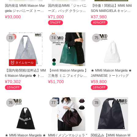
国内発送 MM6 Maison Mar
国内発送/MM6「ジャパニ
【特価！関税込】MM6 MAI
giela ジャパニーズ トート
ーズ」バッグ クラシック
SON MARGIELA キャンバ
バッグ
スモール
ス トートバッグ
¥93,000
¥71,000
¥37,980
5%OFF
40%OFF
73
74
75
タイムセール
【国内発/関税/送料込】MM
【mm6 Maison Margiela 】
★ MM6 Maison Margiela ★
6 Maison Margiela ◆ トー
三角形 ミニ フェイクレザ
JAPANESE トートバッグ
トバッグ
ー
¥70,302
¥51,700
¥59,800
15%OFF
16%OFF
76
77
78
★ MM6 Maison Margiela ★
MM6 / メゾンマルジェラ "
関税込み【MM6 Maison M