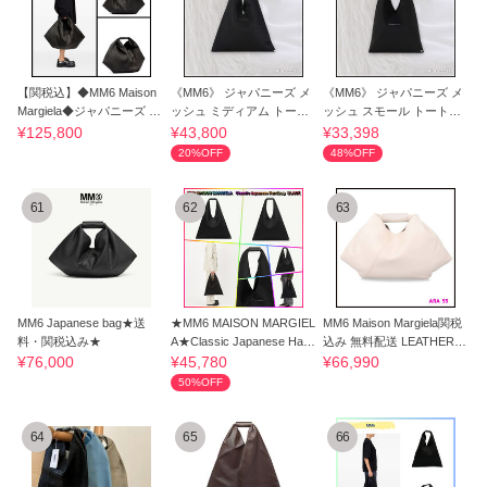
【関税込】◆MM6 Maison
《MM6》 ジャパニーズ メ
《MM6》 ジャパニーズ メ
Margiela◆ジャパニーズ ト
ッシュ ミディアム トート
ッシュ スモール トートバ
ートバッグ
バッグ
ッグ
¥125,800
¥43,800
¥33,398
20%OFF
48%OFF
61
62
63
MM6 Japanese bag★送
★MM6 MAISON MARGIEL
MM6 Maison Margiela関税
料・関税込み★
A★Classic Japanese Hand
込み 無料配送 LEATHER T
bag★Black
OP HANDLE BAG
¥76,000
¥45,780
¥66,990
50%OFF
64
65
66