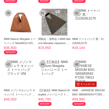
44%OFF
5%OFF
38%OFF
40
41
42
MM6 Maison Margiela トー
関税込・送料込☆MM6 Mai
MM6 トートバッグ 黒 - 21
トバッグ b6wd0013-4313-
son Margiela Japanese バ
22626L0179
2222
ッグ S
¥36,800
¥19,950
¥18,144
36%OFF
43
44
45
タイムセール
MM6 メゾンマルジェラ キ
【正規品】MM6 Maison M
MM6 JAPANESE MIDIUM
ャンバス トートバッグ ブ
argiela ジャパニーズ トー
BAG SB6WD0043 P7255 T
ラック UNI
トバッグ
8013 BLACK
¥46,000
¥45,700
¥99,980
38%OFF
31%OFF