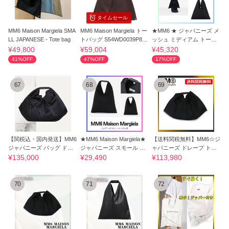
タイムセール
MM6 Maison Margiela SMA
MM6 Maison Margiela トー
★MM6 ★ ジャパニーズ メ
LL JAPANESE - Tote bag
トバッグ S54WD0039P839
ッシュ ミディアム トート
6T2164
バッグ
¥49,800
¥59,004
¥45,320
41%OFF
47%OFF
17%OFF
67
68
69
【関税込・国内発送】MM6
★MM6 Maison Margiela★
【送料関税無料】MM6☆ジ
ジャパニーズ バッグ ドレ
ジャパニーズ スモール ト
ャパニーズ ドレープ トー
ープ トート
ートバッグ
トバッグ
¥135,000
¥29,490
¥113,980
70
71
72