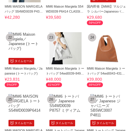
MM6 MAISON MARGIELA
MM6 Maison Margiela S54
国内即発【MM6】マルジェ
バッグ S54WD0039 P4313
WD0039 P6414 CLASSIC J
ラ シルバーJapaneseバッ
JAPANESE BAG
APANESE HANDBAG
グ
¥42,280
¥39,580
¥29,680
59%OFF
22
23
24
タイムセール
MM6 Maison Margiela／Ja
MM6 Maison Margiela トー
MM6 Maison Margiela トー
panese (トートバッグ)
トバッグ 54wd0039-8496-
トバッグ 54wd0043-4313-
9002
2222
¥23,831
¥48,000
¥39,800
5%OFF
41%OFF
46%OFF
25
26
27
タイムセール
タイムセール
タイムセール
MM6 MAISON MARGIELA
MM6 トートバッグ Japane
MM6 トートバッグ Japane