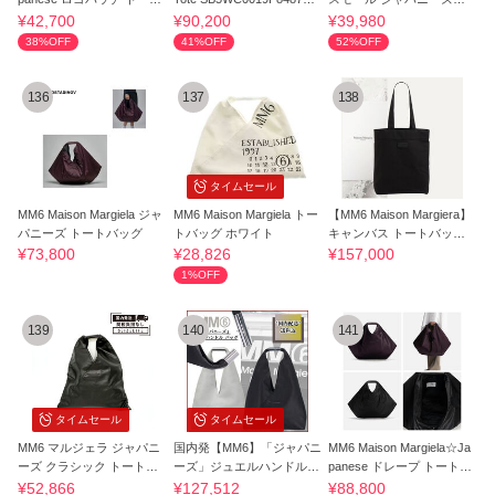
バッグ
075
ートバッグ
¥42,700
¥90,200
¥39,980
38%OFF
41%OFF
52%OFF
136
137
138
タイムセール
MM6 Maison Margiela ジャ
MM6 Maison Margiela トー
【MM6 Maison Margiera】
パニーズ トートバッグ
トバッグ ホワイト
キャンバス トートバッグ
ブラック
¥73,800
¥28,826
¥157,000
1%OFF
139
140
141
タイムセール
タイムセール
MM6 マルジェラ ジャパニ
国内発【MM6】「ジャパニ
MM6 Maison Margiela☆Ja
ーズ クラシック トートバ
ーズ」ジュエルハンドル
panese ドレープ トートバ
ッグ
バッグ
ッグ 2カラー
¥52,866
¥127,512
¥88,800