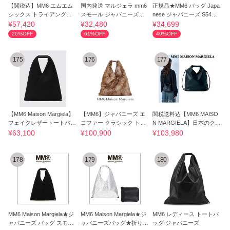
【関税込】MM6 エムエム
国内発送 マルジェラ mm6
正規品★MM6 バッグ Japa
シックス トライアングル
スモール ジャパニーズト
nese ジャパニーズ S54WD
トート
ートバッグ 緑
0039 P7260人気
¥57,420
¥32,480
¥34,699
20%OFF
61%OFF
49%OFF
175
176
177
【MM6 Maison Margiela】
【MM6】ジャパニーズ エ
関税送料込【MM6 MAISO
フェイクレザートートバッ
コファー クラシック トー
N MARGIELA】日本のクロ
グ
トバッグ
スボディバッグ
¥63,100
¥100,900
¥103,980
178
179
180
MM6 Maison Margiela★ジ
MM6 Maison Margiela★ジ
MM6 レディース トートバ
ャパニーズ バッグ スモー
ャパニーズバッグ★折りた
ッグ ジャパニーズ