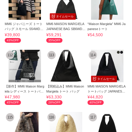
タイムセール
MM6 ジャパニーズ トート
MM6 MAISON MARGIELA
“Maison Margiela” MM6 Ja
バッグ スモール S54WD00
JAPANESE BAG SB6WD00
paneseトート
43 P6414
13 P4344 T8013 BLACK
¥39,800
¥59,291
¥54,500
43%OFF
35%OFF
112
113
114
タイムセール
【新作】MM6 Maison Marg
【関税込み】MM6 Maison
MM6 MAISON MARGIELA
iela レディース トートバッ
Margiela トート バッグ
トートバッグ JAPANESE
グ
MEDIUM BAG
¥47,980
¥63,330
¥44,820
45%OFF
28%OFF
40%OFF
115
116
117