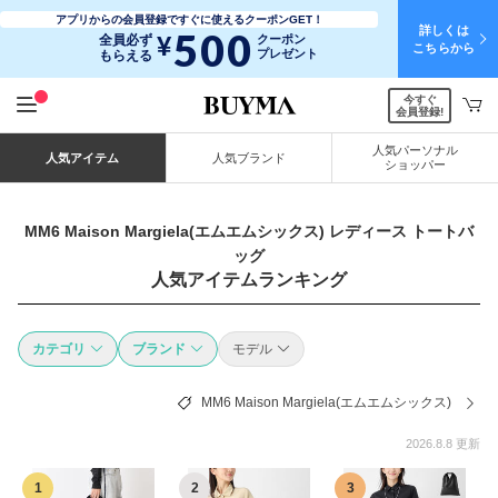
アプリからの会員登録ですぐに使えるクーポンGET！
詳しくは
500
¥
全員必ず
クーポン
こちらから
プレゼント
もらえる
今すぐ
会員登録!
人気パーソナル
人気アイテム
人気ブランド
ショッパー
MM6 Maison Margiela(エムエムシックス) レディース トートバ
ッグ
人気アイテムランキング
カテゴリ
ブランド
モデル
MM6 Maison Margiela(エムエムシックス)
2026.8.8 更新
1
2
3