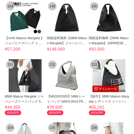
148
149
150
【mm6 Maison Margiela 】
関税送料無料【MM6 Maiso
関税送料無料【MM6 Maiso
ジャパニーズバッグ トー
n Margiela】ジャパニーズ
n Margiela】JAPANESE BA
トバッグ 三角
バッグ
G ミディアム
¥57,200
¥148,000
¥92,000
151
152
153
タイムセール
MM6 Maison Margiela ジャ
【M626SS305】MM6トー
【新作】MM6 Maison Marg
パニーズトートバッグ S54
トバッグ SA5VL0019 P887
iela レディース トートバッ
WD0043 P4313
5
グ
¥44,360
¥39,600
¥65,241
43%OFF
40%OFF
44%OFF
154
155
156