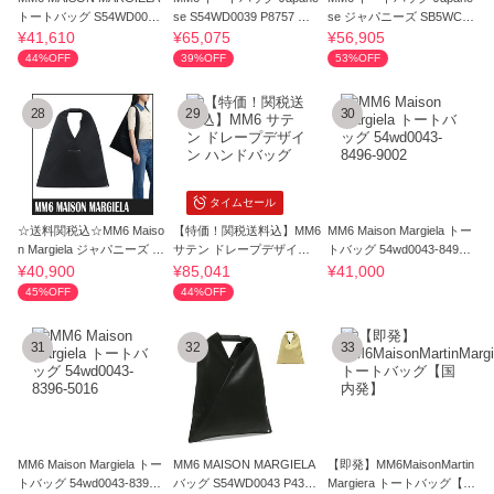
トートバッグ S54WD0039
se S54WD0039 P8757 ミ
se ジャパニーズ SB5WC00
P6414
ディアム
07 P4811
¥41,610
¥65,075
¥56,905
44%OFF
39%OFF
53%OFF
28
29
30
タイムセール
☆送料関税込☆MM6 Maiso
【特価！関税送料込】MM6
MM6 Maison Margiela トー
n Margiela ジャパニーズ ト
サテン ドレープデザイン
トバッグ 54wd0043-8496-
ートバッグ
ハンドバッグ
9002
¥40,900
¥85,041
¥41,000
45%OFF
44%OFF
31
32
33
MM6 Maison Margiela トー
MM6 MAISON MARGIELA
【即発】MM6MaisonMartin
トバッグ 54wd0043-8396-
バッグ S54WD0043 P4313
Margiera トートバッグ【国