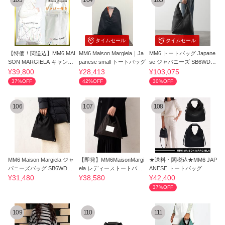
103
104
105
タイムセール
タイムセール
【特価！関送込】MM6 MAI
MM6 Maison Margiela｜Ja
MM6 トートバッグ Japane
SON MARGIELA キャンバ
panese small トートバッグ
se ジャパニーズ SB6WD00
ス トートバッグ
43 P9068
¥39,800
¥28,413
¥103,075
37%OFF
42%OFF
30%OFF
106
107
108
MM6 Maison Margiela ジャ
【即発】MM6MaisonMargi
★送料・関税込★MM6 JAP
パニーズバッグ SB6WD00
ela レディーストートバッ
ANESE トートバッグ
13 P6197
グ【国内発】
¥31,480
¥38,580
¥42,400
37%OFF
109
110
111