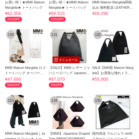
お買い得！★MM6 Maison
お買い得！★MM6 Maison
MM6 Maison Margiela関税
Margiela★ トートバッグ
Margiela★ トートバッグ
込み 無料配送 LEATHER T
OP HANDLE BAG
¥62,356
¥56,515
¥69,290
21%OFF
12%OFF
130
131
132
タイムセール
MM6 Maison Margiela ロゴ
【SALE】MM6 レザー ジャ
SALE【MM⑥ Maison Marg
トートバッグ オーバーサ
パニーズバッグ Japanese
iela】お洒落な憧れトライ
イズ Maxi
トートバッグ
アングルバッグ
¥47,500
¥97,070
¥55,900
54%OFF
4%OFF
133
134
135
MM6 Maison Margiela｜Ja
【MM6】Japanese Draped
国内発送 マルジェラ mm6
panese ロゴパッチ トート
Tote SB5WC0019P8487T5
スモール ジャパニーズト