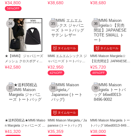
5016
JAPANESE BAG
内発】
¥34,800
¥38,680
¥38,680
58%OFF
34
35
36
タイムセール
タイムセール
★【MM6】 ジャパニーズ
MM6 エムエムシックス ジ
MM6 Maison Margiela☆
メッシュ クロスボディバ
ャパニーズ トートバッグ
【完売間近】JAPANESE T
ッグ★
サテン レザー
OTE SMALL トート
¥42,580
¥32,950
¥25,720
42%OFF
46%OFF
37
38
39
タイムセール
★送料関税込★MM6 Maiso
MM6 Maison Margiela／Ja
MM6 Maison Margiela トー
n Margiela ジャパニーズ ト
panese (トートバッグ)
トバッグ b6wd0013-8496-
ートバッグ
9002
¥41,320
¥35,359
¥38,000