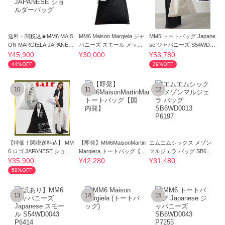
送料・関税込★MM6 MAIS
MM6 Maison Margiela ジャ
MM6 トートバッグ Japane
ON MARGIELA JAPANESE
パニーズ スモール メッシ
se ジャパニーズ S54WD00
ショルダーバッグ
ュ バッグ
39 P8396
¥45,900
¥30,000
¥53,780
44%OFF
39%OFF
10
11
12
【特価！関税送料込】 MM
【即発】MM6MaisonMartin
エムエムシックス メゾン
6 ロゴ JAPANESE ショル
Margiera トートバッグ【国
マルジェラ バッグ SB6WD
ダーバッグ
内発】
0013 P6197
¥35,900
¥42,280
¥31,480
58%OFF
13
14
15