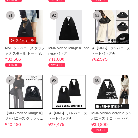
91
92
93
タイムセール
MM6 ジャパニーズ クラシ
MM6 Maison Margiela Japa
★【MM6】 ジャパニーズ
ック スモール トート S54
nese バッグ
トートバッグ★
WD0043 P6414
¥38,606
¥41,000
¥62,575
16%OFF
55%OFF
94
95
96
【MM6 Maison Margiela】
★【MM6】 ジャパニーズ
MM6 Maison Margiela ジャ
ジャパニーズ クラシック
トートバッグ★
パニーズ ミニ トートバッ
トートバッグ
グ☆超人気☆
¥40,490
¥29,475
¥38,900
57%OFF