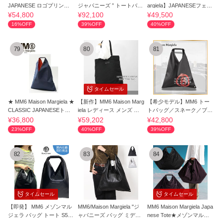
JAPANESE ロゴプリント
ジャパニーズ ” トートバッ
argiela】JAPANESEフェイ
トートバッグ
グ
クレザートート
¥54,800
¥92,100
¥49,500
16%OFF
39%OFF
40%OFF
79
80
81
タイムセール
★ MM6 Maison Margiela ★
【新作】MM6 Maison Marg
【希少モデル】MM6 トー
CLASSIC JAPANESEトー
iela レディース メンズ ト
トバッグ／スネーク／ブラ
トバッグ
ートバッグ
ック
¥36,800
¥59,202
¥42,800
23%OFF
40%OFF
39%OFF
82
83
84
タイムセール
タイムセール
【即発】 MM6 メゾンマル
MM6/Maison Margiela "ジ
MM6 Maison Margiela Japa
ジェラ バッグ トート S54
ャパニーズ バッグ ミディ
nese Tote★メゾンマルジ