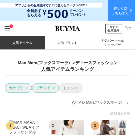
アプリからの会員登録ですぐに使えるクーポンGET！
詳しくは
500
¥
全員必ず
クーポン
こちらから
プレゼント
もらえる
今すぐ
会員登録!
人気パーソナル
人気アイテム
人気ブランド
ショッパー
Max Mara(マックスマーラ) レディースファッション
人気アイテムランキング
カテゴリ
ブランド
モデル
Max Mara(マックスマーラ)
2026.8.9 更新
1
2
3