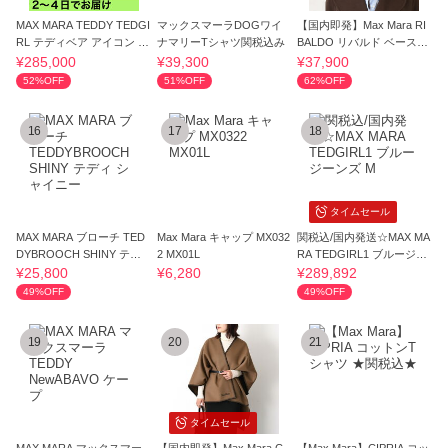
MAX MARA TEDDY TEDGI
マックスマーラDOGワイ
【国内即発】Max Mara RI
RL テディベア アイコン コ
ナマリーTシャツ関税込み
BALDO リバルド ベースボ
ート
ール キャップ
¥285,000
¥39,300
¥37,900
52%OFF
51%OFF
62%OFF
16
17
18
タイムセール
MAX MARA ブローチ TED
Max Mara キャップ MX032
関税込/国内発送☆MAX MA
DYBROOCH SHINY テデ
2 MX01L
RA TEDGIRL1 ブルージー
ィ シャイニー
ンズ M
¥25,800
¥6,280
¥289,892
49%OFF
49%OFF
19
20
21
タイムセール