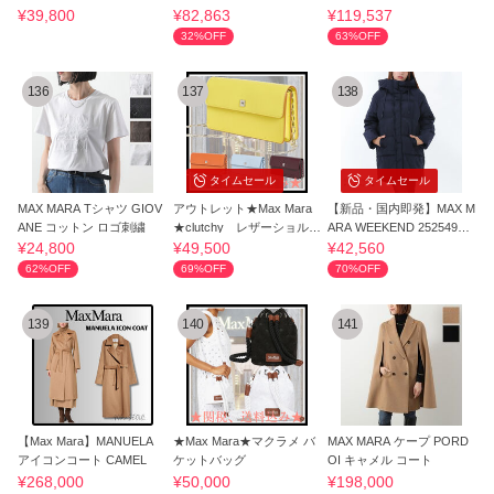
ツ
ージー ドレス
E TEBE ケープ
¥39,800
¥82,863
¥119,537
32%OFF
63%OFF
136
137
138
タイムセール
タイムセール
MAX MARA Tシャツ GIOV
アウトレット★Max Mara
【新品・国内即発】MAX M
ANE コットン ロゴ刺繍
★clutchy レザーショルダ
ARA WEEKEND 25254960
ーバッグ
21600 025 ダウン
¥24,800
¥49,500
¥42,560
62%OFF
69%OFF
70%OFF
139
140
141
【Max Mara】MANUELA
★Max Mara★マクラメ バ
MAX MARA ケープ PORD
アイコンコート CAMEL
ケットバッグ
OI キャメル コート
¥268,000
¥50,000
¥198,000