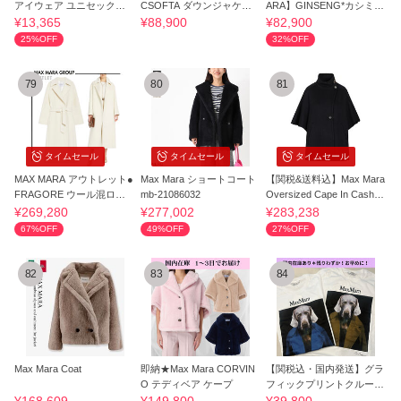
アイウェア ユニセックス
CSOFTA ダウンジャケッ
ARA】GINSENG*カシミア
安全発送
ト
&シルク*セーター
¥13,365
¥88,900
¥82,900
25%OFF
32%OFF
79
80
81
タイムセール
タイムセール
タイムセール
MAX MARA アウトレット●
Max Mara ショートコート
【関税&送料込】Max Mara
FRAGORE ウール混ロン
mb-21086032
Oversized Cape In Cashm
グガウンコート
ere Drap
¥269,280
¥277,002
¥283,238
67%OFF
49%OFF
27%OFF
82
83
84
Max Mara Coat
即納★Max Mara CORVIN
【関税込・国内発送】グラ
O テディベア ケープ
フィックプリントクルーネ
ックTシャツ