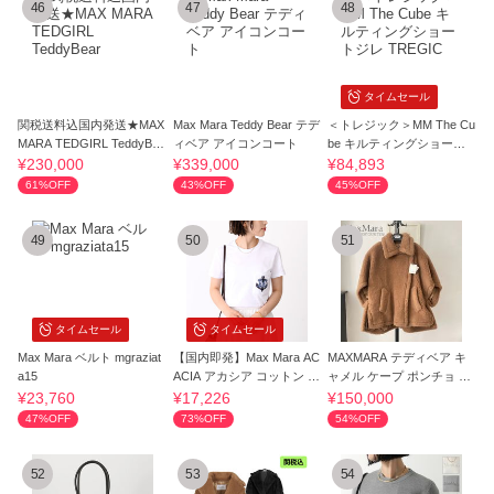
46
47
48
タイムセール
関税送料込国内発送★MAX
Max Mara Teddy Bear テデ
＜トレジック＞MM The Cu
MARA TEDGIRL TeddyBea
ィベア アイコンコート
be キルティングショート
r
ジレ TREGIC
¥230,000
¥339,000
¥84,893
61%OFF
43%OFF
45%OFF
49
50
51
タイムセール
タイムセール
Max Mara ベルト mgraziat
【国内即発】Max Mara AC
MAXMARA テディベア キ
a15
ACIA アカシア コットン T
ャメル ケープ ポンチョ TE
シャツ
BE DHL送料込み
¥23,760
¥17,226
¥150,000
47%OFF
73%OFF
54%OFF
52
53
54