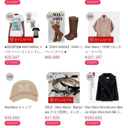
41%OFF
55%OFF
142
143
144
タイムセール
タイムセール
■国内即発■ MAX MARA ス
★【MAX MARA】 RAIN ニ
Max Mara／TEBE (ポンチ
パディーノ コットン Tシャ
ーハイブーツ★
ョ・ケープ)
ツ
¥25,047
¥66,980
¥107,187
67%OFF
5%OFF
145
146
147
タイムセール
MaxMara キャップ
SALE《Max Mara》Mgrazi
Max Mara Mxmalcuno Alpa
ata クロコ型押し エンボス
ca Virgin Wool And Silk Jac
ベルト 15mm
ket
¥33,500
¥17,820
¥183,642
55%OFF
62%OFF
47%OFF