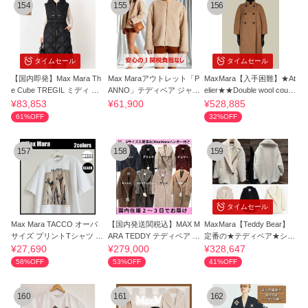
154
155
156
タイムセール
タイムセール
【国内即発】Max Mara Th
Max Maraアウトレット「P
MaxMara【入手困難】★At
e Cube TREGIL ミディ ダ
ANNO」テディベア ジャケ
elier★★Double wool coutu
ウン ジレ
ット
re coat★★
¥83,853
¥61,900
¥528,885
61%OFF
32%OFF
157
158
159
タイムセール
Max Mara TACCO オーバ
【国内発送関税込】MAX M
MaxMara【Teddy Bear】
サイズ プリントTシャツ マ
ARA TEDDY テディベア ア
定番の★テディベア★ショ
ックスマーラ
イコン コート
ート コート全色
¥27,690
¥279,000
¥328,647
58%OFF
53%OFF
41%OFF
160
161
162