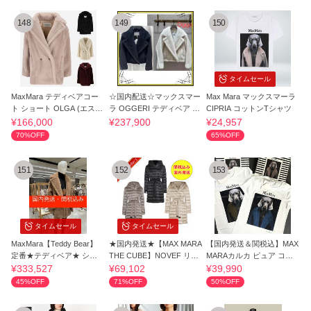
148
149
150
タイムセール
MaxMara テディベアコー
☆国内配送☆マックスマー
Max Mara マックスマーラ
ト ショート OLGA (エスペ
ラ OGGERI テディベア シ
CIPRIA コットンTシャツ
ロ) *先着SALE
ョート コート
¥166,000
¥237,900
¥24,957
70%OFF
65%OFF
151
152
153
タイムセール
タイムセール
MaxMara【Teddy Bear】
★国内発送★【MAX MARA
【国内発送＆関税込】MAX
定番★テディベア★ ショ
THE CUBE】NOVEF リバ
MARAカルカ ピュア コッ
ート コート 全色
ーシブル ダウン
トン
¥333,527
¥69,102
¥39,990
45%OFF
71%OFF
50%OFF