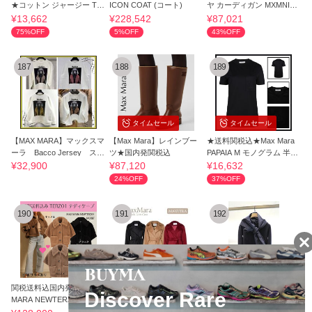
★コットン ジャージー Tシ
ICON COAT (コート)
ヤ カーディガン MXMNINF
ャツ MINCIO
EE
¥13,662
¥228,542
¥87,021
75%OFF
5%OFF
43%OFF
187
188
189
タイムセール
タイムセール
【MAX MARA】マックスマ
【Max Mara】レインブー
★送料関税込★Max Mara
ーラ Bacco Jersey スウ
ツ★国内発関税込
PAPAIA M モノグラム 半袖
ェットシャツ
Tシャツ
¥32,900
¥87,120
¥16,632
24%OFF
37%OFF
190
191
192
タイムセール
タイムセール
関税送料込国内発送★MAX
MaxMara◆マニュエラ ピ
MXMPORTICI★ MaxMara
MARA NEWTERZO1 JACK
ュア キャメル アイコン コ
ウールリボンディテールニ
ET
ート
ット 2026SS