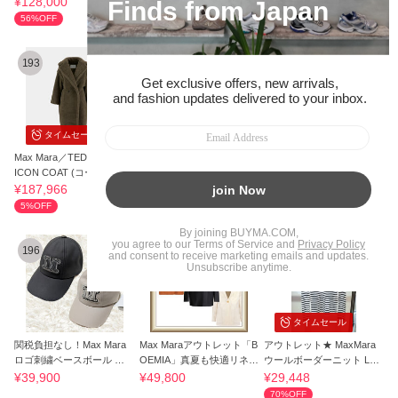
¥128,000
¥306,480
¥67,167
56%OFF
36%OFF
56%OFF
193
194
195
タイムセール
タイムセール
Max Mara／TEDDY BEAR
★MaxMara★Pineta Cotton
Max Mara(マックスマーラ)
ICON COAT (コート)
Skirt★大人気★
アイウェア ユニセックス
安全発送
¥187,966
¥38,800
¥19,701
5%OFF
14%OFF
196
197
198
タイムセール
関税負担なし！Max Mara
Max Maraアウトレット「B
アウトレット★ MaxMara
ロゴ刺繍ベースボール キ
OEMIA」真夏も快適リネン
ウールボーダーニット LAR
ャップ
ジャケット
I
¥39,900
¥49,800
¥29,448
70%OFF