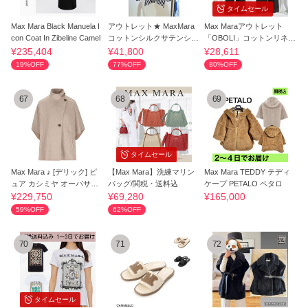
タイムセール
Max Mara Black Manuela I
アウトレット★ MaxMara
Max Maraアウトレット
con Coat In Zibeline Camel
コットンシルクサテンシャ
「OBOLI」コットンリネン
ツ PAIO
ワイドパンツ
¥235,404
¥41,800
¥28,611
19%OFF
77%OFF
80%OFF
67
68
69
タイムセール
Max Mara ♪ [デリック] ピ
【Max Mara】洗練マリン
Max Mara TEDDY テディ
ュア カシミヤ オーバサイ
バッグ/関税・送料込
ケープ PETALO ペタロ
ズ ケープ
¥229,750
¥69,280
¥165,000
59%OFF
62%OFF
70
71
72
タイムセール