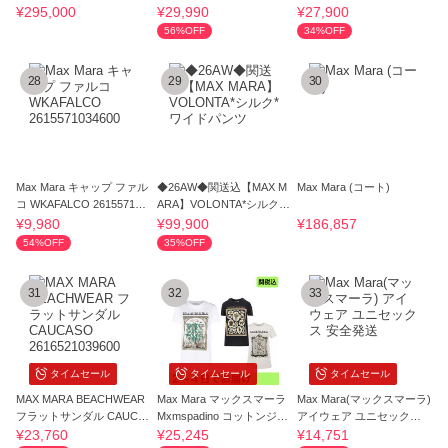
¥295,000
¥29,990
¥27,900
56%OFF
34%OFF
28
29
30
Max Mara キャップ ファル
◆26AW◆関送込【MAX M
Max Mara (コート)
コ WKAFALCO 261557103
ARA】VOLONTA*シルク*
4600
ワイドパンツ
¥9,980
¥99,900
¥186,857
54%OFF
35%OFF
31
32
33
タイムセール
タイムセール
タイムセール
MAX MARA BEACHWEAR
Max Mara マックスマーラ
Max Mara(マックスマーラ)
フラットサンダル CAUCA
Mxmspadino コットンジャ
アイウェア ユニセックス
SO 2616521039600
ージーTシャツ
安全発送
¥23,760
¥25,245
¥14,751