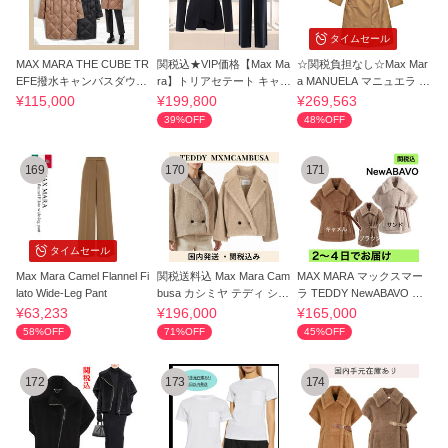
タイムセール
MAX MARA THE CUBE TR
関税込★VIP価格【Max Ma
☆関税負担なし☆Max Mar
EFE撥水キャンバスダウン
ra】トリアセテート キャデ
a MANUELA マニュエラ コ
ジャケット
ィSET UP
ート
¥115,000
¥199,800
¥269,563
39%OFF
48%OFF
169
170
171
タイムセール
Max Mara Camel Flannel Fi
関税送料込 Max Mara Cam
MAX MARA マックスマー
lato Wide-Leg Pant
busa カシミヤ テディ ショ
ラ TEDDY NewABAVO ケ
ートコート
ープ
¥63,233
¥196,000
¥165,000
58%OFF
71%OFF
45%OFF
172
173
174