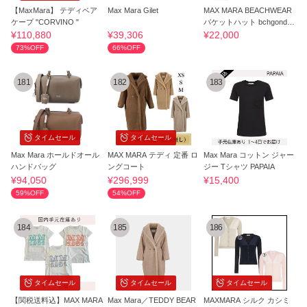
【MaxMara】 テディベア
Max Mara Gilet
MAX MARA BEACHWEAR
ケープ "CORVINO "
バケットハット bchgondol
a
¥110,880
¥39,306
¥22,000
73%OFF
66%OFF
181
182
183
タイムセール
タイムセール
Max Mara ホールドオール
MAX MARA テディ 定番 ロ
Max Mara コットン ジャー
ハンドバッグ
ングコート
ジー Tシャツ PAPAIA
¥94,050
¥296,999
¥15,400
59%OFF
54%OFF
184
185
186
タイムセール
タイムセール
タイムセール
【関税送料込】MAX MARA
Max Mara／TEDDY BEAR
MAXMARA シルク カシミ