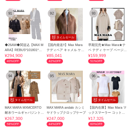
91
92
93
タイムセール
◆26AW◆関送込【MAX M
【国内発送!!】Max Mara
早期完売★Max Mara★テ
ARA】REBUS*101801*シ
テディベア キャメル ケー
ベ テディ ケープ ベージュ
ョート*コート
プ ストール
送料・関税込
¥294,900
¥85,041
¥159,999
40%OFF
42%OFF
51%OFF
94
95
96
タイムセール
タイムセール
MAX MARA MXMCERTO
MAX MARA andalo カシミ
【国内在庫】Max Mara マ
耐水ウールギャバジントレ
ヤドラップクロップケープ
ックスマーラー コットンT
ンチコート
シャツ
¥267,300
¥247,000
¥17,325
58%OFF
44%OFF
60%OFF