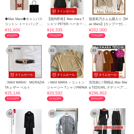
タイムセール
◆Max Mara◆キャンバス
【国内即発】Max mara T
指原莉乃さんも購入☆【M
コットン トートバッグ カ
シャツ PETER ペーター 半
ax Mara】[カンブーサ] カ
バ
袖
シミヤ コート
¥31,600
¥16,335
¥202,000
9%OFF
75%OFF
70%OFF
61
62
63
タイムセール
タイムセール
タイムセール
《MAX MARA》 MGRAZIA
＜MAX MARA ＞コットン
完売前に! 関税込 Max Mar
TA レザー ベルト
ジャージー TシャツPAPAIA
a TEDGIRL テディベア ア
イコン コート
¥25,146
¥20,592
¥296,802
54%OFF
61%OFF
50%OFF
64
65
66