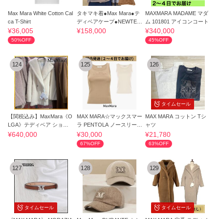
Max Mara White Cotton Cal
タキマキ着●Max Mara●テ
MAXMARA MADAME マダ
ca T-Shirt
ディベアケープ●NEWTER
ム 101801 アイコンコート
ZO/NEWTERZO1
¥36,005
¥158,000
¥340,000
50%OFF
45%OFF
124
125
126
タイムセール
【関税込み】MaxMara《O
MAX MARA☆マックスマー
MAX MARA コットン Tシ
LGA》テディベア ショー
ラ PENTOLA ノースリーブ
ャツ
ト コート
ニット 国内発送
¥640,000
¥30,000
¥21,780
67%OFF
63%OFF
127
128
129
タイムセール
タイムセール