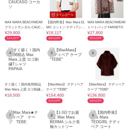
タイムセール
MAX MARA BEACHWEAR
【国内即発】Max Mara EL
MAX MARA BEACHWEAR
フラットサンダル CAUCA
MO コットン テディTシャ
トートバッグ FARNETO
SO コーカソ
ツ
¥29,800
¥18,117
¥27,800
54%OFF
69%OFF
55%OFF
4
5
6
すぐ届く！国内発/関税込
【MaxMara】 テディベア
【MaxMara】 テディベア
Max Mara 上質 ロゴ刺繍T
ケープ "TEBE"
ケープ "TEBE"
シャツ PAPAIA
¥18,500
¥154,400
¥136,800
52%OFF
58%OFF
7
8
9