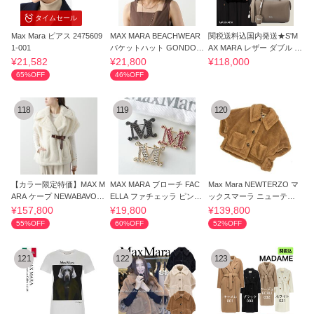
タイムセール
Max Mara ピアス 2475609
MAX MARA BEACHWEAR
関税送料込国内発送★S'M
1-001
バケットハット GONDOL
AX MARA レザー ダブル ハ
A ゴンドラ
ンドル バッグ
¥21,582
¥21,800
¥118,000
65%OFF
46%OFF
118
119
120
【カラー限定特価】MAX M
MAX MARA ブローチ FAC
Max Mara NEWTERZO マ
ARA ケープ NEWABAVO1
ELLA ファチェッラ ピンバ
ックスマーラ ニューテル
ニューアバボ
ッチ
ツォ テディケープ
¥157,800
¥19,800
¥139,800
55%OFF
60%OFF
52%OFF
121
122
123