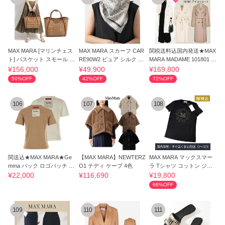
MAX MARA [マリンチェス
MAX MARA スカーフ CAR
関税送料込国内発送★MAX
ト] バスケット スモール マ
RE90W2 ピュア シルク ツ
MARA MADAME 101801 ア
リン バッグ
イル
イコンコート
¥156,000
¥49,900
¥169,800
50%OFF
42%OFF
72%OFF
106
107
108
関送込★MAX MARA★Ge
【MAX MARA】NEWTERZ
MAX MARA マックスマー
mma バック ロゴパッチ T
O1 テディ ケープ 4色
ラ Tシャツ コットン ジャ
シャツ
ージー ELMO
¥22,000
¥116,690
¥19,800
66%OFF
109
110
111