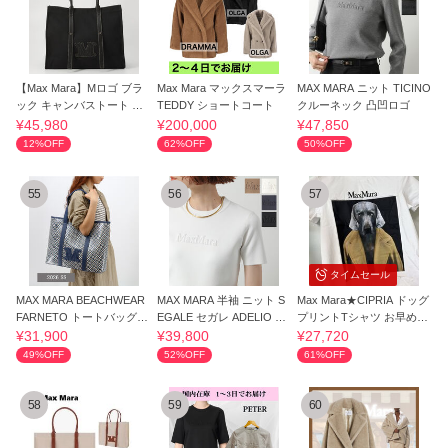
【Max Mara】Mロゴ ブラ
Max Mara マックスマーラ
MAX MARA ニット TICINO
ック キャンバストート 大
TEDDY ショートコート
クルーネック 凸凹ロゴ
容量 ブラック
¥45,980
¥200,000
¥47,850
12%OFF
62%OFF
50%OFF
55
56
57
タイムセール
MAX MARA BEACHWEAR
MAX MARA 半袖 ニット S
Max Mara★CIPRIA ドッグ
FARNETO トートバッグ 2
EGALE セガレ ADELIO ア
プリントTシャツ お早め
616511059600
デリオ
に！
¥31,900
¥39,800
¥27,720
49%OFF
52%OFF
61%OFF
58
59
60