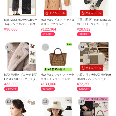
タイムセール
タイムセール
Max Mara MXMVIALEウー
Max Mara ピュア キャメル
【国内即発】Max Mara LO
ルキャンバスペンシルスカ
オリンピア ジャケット OLI
GOSLIDE ジャカード サン
ート
MPIA *SALE
ダル
¥98,000
¥122,364
¥28,512
65%OFF
58%OFF
112
113
114
タイムセール
MAX MARA ブローチ BAT
Max Mara マックスマーラ
お買い得！★MAX MARA★
H2 MBROOCH クリスタル
マリンチェスト バスケッ
Holdall ハンドルバッグ
ロゴ
ト
¥33,500
¥130,000
¥72,256
33%OFF
51%OFF
62%OFF
115
116
117