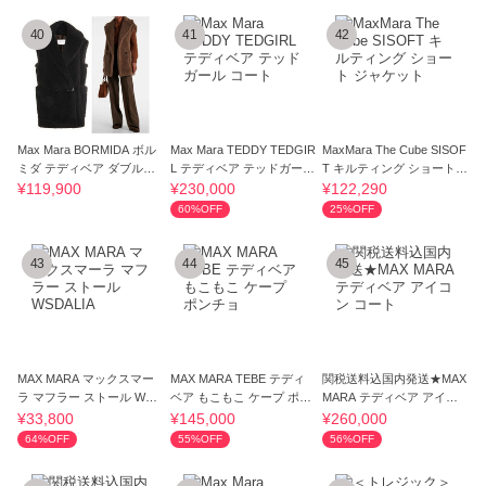
40
41
42
Max Mara BORMIDA ボル
Max Mara TEDDY TEDGIR
MaxMara The Cube SISOF
ミダ テディベア ダブルブ
L テディベア テッドガール
T キルティング ショート
レストベスト
コート
ジャケット
¥119,900
¥230,000
¥122,290
60%OFF
25%OFF
43
44
45
MAX MARA マックスマー
MAX MARA TEBE テディ
関税送料込国内発送★MAX
ラ マフラー ストール WSD
ベア もこもこ ケープ ポン
MARA テディベア アイコ
ALIA
チョ
ン コート
¥33,800
¥145,000
¥260,000
64%OFF
55%OFF
56%OFF