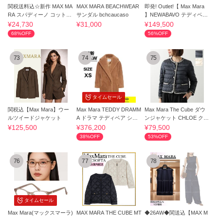
関税送料込☆新作 MAX MA
MAX MARA BEACHWEAR
即発! Outlet!【 Max Mara
RA スパディーノ コットン
サンダル bchcaucaso
】NEWABAVO テディベア
Tシャツ
ケープ
¥24,730
¥31,000
¥149,500
68%OFF
56%OFF
73
74
75
タイムセール
関税込【Max Mara】ウー
Max Mara TEDDY DRAMM
Max Mara The Cube ダウ
ルツイードジャケット
A ドラマ テディベア ショ
ンジャケット CHLOE クロ
ート コート
エ
¥125,500
¥376,200
¥79,500
38%OFF
53%OFF
76
77
78
タイムセール
Max Mara(マックスマーラ)
MAX MARA THE CUBE MT
◆26AW◆関送込【MAX M