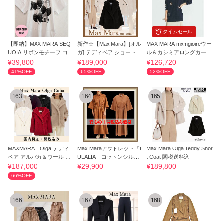
タイムセール
【即納】MAX MARA SEQ
新作☆【Max Mara】[オル
MAX MARA mxmgioireウー
UOIA リボンモチーフ コッ
ガ] テディベア ショート コ
ル＆カシミアロングカーデ
トンTシャツ
ート
ィガン
¥39,800
¥189,000
¥126,720
41%OFF
65%OFF
52%OFF
163
164
165
MAXMARA Olga テディ
Max Maraアウトレット「E
Max Mara Olga Teddy Shor
ベア アルパカ＆ウール シ
ULALIA」コットンシルク
t Coat 関税送料込
ョートコート
シャツドレス
¥187,000
¥29,900
¥189,800
66%OFF
166
167
168