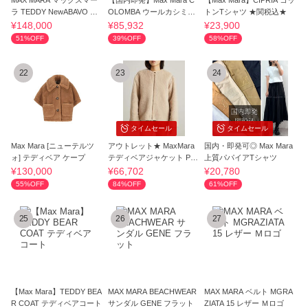
MAX MARA マックスマー
【国内即発】Max Mara C
【Max Mara】CIPRIA コッ
ラ TEDDY NewABAVO ケ
OLOMBA ウールカシミア
トンTシャツ ★関税込★
ープ
ケープ
¥148,000
¥85,932
¥23,900
51%OFF
39%OFF
58%OFF
22
23
24
タイムセール
タイムセール
Max Mara [ニューテルツ
アウトレット★ MaxMara
国内・即発可◎ Max Mara
ォ] テディベア ケープ
テディベアジャケット PAN
上質パパイアTシャツ
NO
¥130,000
¥66,702
¥20,780
55%OFF
84%OFF
61%OFF
25
26
27
【Max Mara】TEDDY BEA
MAX MARA BEACHWEAR
MAX MARA ベルト MGRA
R COAT テディベアコート
サンダル GENE フラット
ZIATA 15 レザー Ｍロゴ