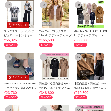
97
98
99
タイムセール
マックスマーラ ゼランテ
Max Mara *マックスマーラ
MAX MARA TEDDY TEDGI
ピュア コットン ジャージ
* Petalo テディベア ケープ
RL テディベア アイコン コ
ー Tシャツ
ート
¥56,925
¥165,500
¥300,000
30%OFF
57%OFF
49%OFF
100
101
102
タイムセール
MAX MARA BEACHWEAR
関税送料込国内発送★MAX
【国内発送＆関税込】Max
フラットサンダルDOVERE
MARA リュドミラ アイコ
Mara Santos ショートコー
2616521059600
ン コート
ト クロップ
¥23,760
¥348,800
¥219,700
63%OFF
70%OFF
58%OFF
103
104
105