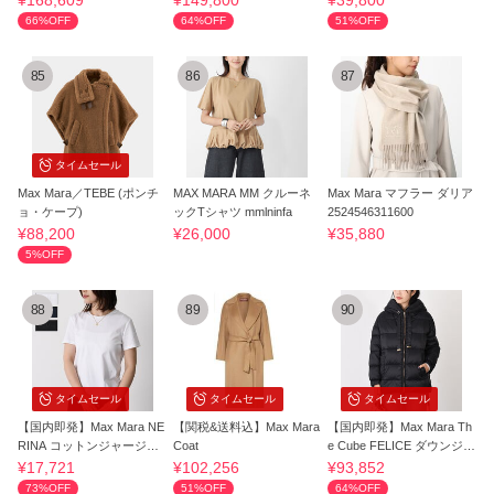
¥168,609
¥149,800
¥39,800
66%OFF
64%OFF
51%OFF
85
86
87
タイムセール
Max Mara／TEBE (ポンチ
MAX MARA MM クルーネ
Max Mara マフラー ダリア
ョ・ケープ)
ックTシャツ mmlninfa
2524546311600
¥88,200
¥26,000
¥35,880
5%OFF
88
89
90
タイムセール
タイムセール
タイムセール
【国内即発】Max Mara NE
【関税&送料込】Max Mara
【国内即発】Max Mara Th
RINA コットンジャージー
Coat
e Cube FELICE ダウンジャ
Tシャツ
ケット
¥17,721
¥102,256
¥93,852
73%OFF
51%OFF
64%OFF