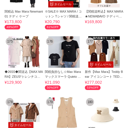
タイムセール
関税込 Max Mara Newmant
※SALE※ MAX MARA / コ
【関税送料込】MAX MARA
01 テディ ケープ
ットン Tシャツ / 関税送料
★NEWABAVO テディベア
込
ケープ
¥173,800
¥20,790
¥169,800
49%OFF
61%OFF
175
176
177
タイムセール
◆26SS◆関送込【MAX MA
関税負担なし☆Max Mara
新作【Max Mara】Teddy B
RA】ZEUS*トレンチコー
マックスマーラ Quieto コ
ear アイコンコート TEDGI
ト*クローク
ットンTシャツ
RL
¥129,900
¥21,090
¥277,002
50%OFF
53%OFF
178
179
180
タイムセール