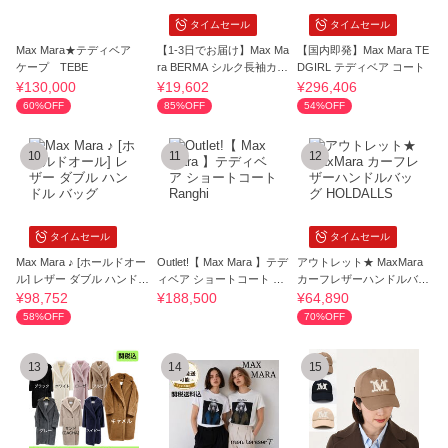
タイムセール
タイムセール
Max Mara★テディベア
【1-3日でお届け】Max Ma
【国内即発】Max Mara TE
ケープ TEBE
ra BERMA シルク長袖カッ
DGIRL テディベア コート
トソー
¥130,000
¥19,602
¥296,406
60%OFF
85%OFF
54%OFF
10
11
12
タイムセール
タイムセール
Max Mara ♪ [ホールドオー
Outlet!【 Max Mara 】テデ
アウトレット★ MaxMara
ル] レザー ダブル ハンドル
ィベア ショートコート Ra
カーフレザーハンドルバッ
バッグ
nghi
グ HOLDALLS
¥98,752
¥188,500
¥64,890
58%OFF
70%OFF
13
14
15