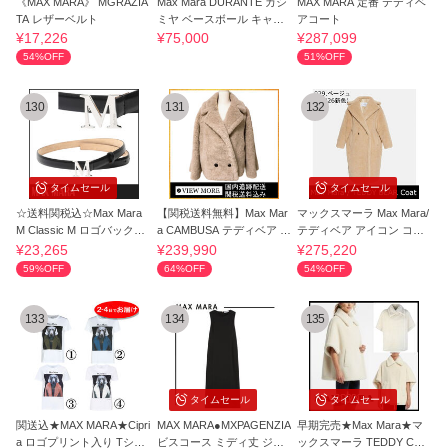
《MAX MARA》 MGRAZIA
Max Mara DURANTE カシ
MAX MARA 定番 テディベ
TA レザーベルト
ミヤ ベースボール キャッ
アコート
プ 関税送料込
¥17,226
¥75,000
¥287,099
54%OFF
51%OFF
130
131
132
タイムセール
タイムセール
☆送料関税込☆Max Mara
【関税送料無料】Max Mar
マックスマーラ Max Mara/
M Classic M ロゴバックル
a CAMBUSA テディベア ア
テディベア アイコン コー
レザーベルト
イコン コート
ト TEDGIRL
¥23,265
¥239,990
¥275,220
59%OFF
64%OFF
54%OFF
133
134
135
タイムセール
タイムセール
関送込★MAX MARA★Cipri
MAX MARA●MXPAGENZIA
早期完売★Max Mara★マ
a ロゴプリント入り Tシャ
ビスコース ミディ丈 ジャ
ックスマーラ TEDDY CAP