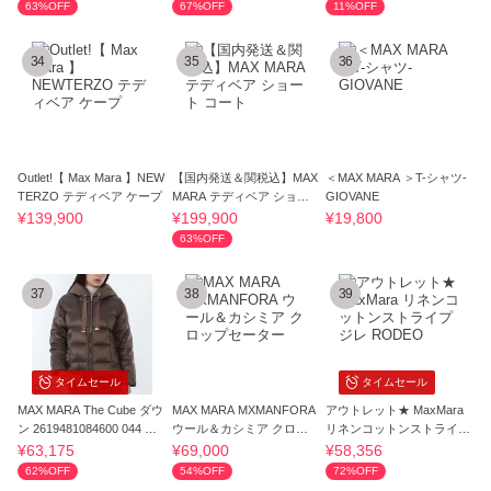
63%OFF
67%OFF
11%OFF
34
35
36
Outlet!【 Max Mara 】NEW
【国内発送＆関税込】MAX
＜MAX MARA ＞T-シャツ-
TERZO テディベア ケープ
MARA テディベア ショー
GIOVANE
ト コート
¥139,900
¥199,900
¥19,800
63%OFF
37
38
39
タイムセール
タイムセール
MAX MARA The Cube ダウ
MAX MARA MXMANFORA
アウトレット★ MaxMara
ン 2619481084600 044 MT
ウール＆カシミア クロッ
リネンコットンストライプ
CSOFTFE
プセーター
ジレ RODEO
¥63,175
¥69,000
¥58,356
62%OFF
54%OFF
72%OFF