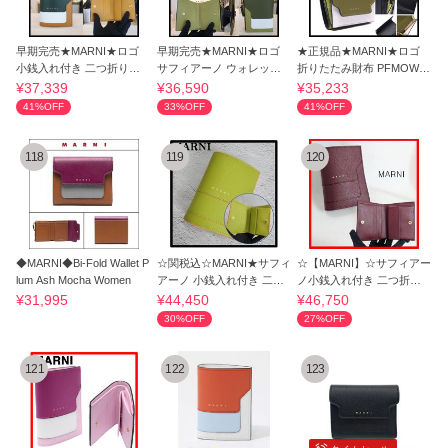
早期完売★MARNI★ロゴ
早期完売★MARNI★ロゴ
★正規品★MARNI★ロゴ
小銭入れ付き 二つ折り財
サフィアーノ ウォレット
折りたたみ財布 PFMOW02
布 レディース
★送料・関税込
U23 LV520 Z502N
¥37,339
¥36,590
¥35,233
41%OFF
33%OFF
41%OFF
118
119
120
◆MARNI◆Bi-Fold Wallet P
☆関税込☆MARNI★サフィ
☆【MARNI】☆サフィアー
lum Ash Mocha Women
アーノ 小銭入れ付き 二つ
ノ小銭入れ付き 二つ折り
折り財布★
財布ボルドー☆
¥31,995
¥44,450
¥46,750
30%OFF
27%OFF
121
122
123