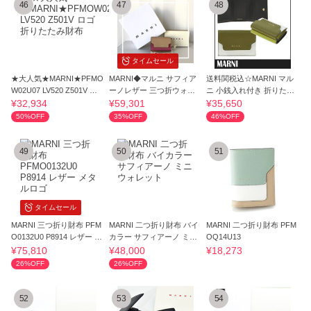
46
47
48
タイムセール
★大人気★MARNI★PFMO
MARNI◆マルニ サフィア
送料関税込☆MARNI マル
W02U07 LV520 Z501V ロ
ーノレザー 三つ折ウォレ
ニ 小銭入れ付き 折りたた
ゴ 折りたたみ財布
ット 国内即発
み財布☆超人気
¥32,934
¥59,301
¥35,650
50%OFF
35%OFF
46%OFF
49
50
51
タイムセール
MARNI 三つ折り財布 PFM
MARNI 二つ折り財布 バイ
MARNI 二つ折り財布 PFM
O0132U0 P8914 レザー メ
カラー サフィアーノ ミニ
OQ14U13
タルロゴ
ウォレット
¥75,810
¥48,000
¥18,273
26%OFF
26%OFF
52
53
54