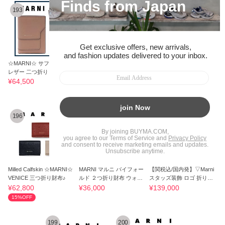
193
194
195
☆MARNI☆ サフィアーノ
マルニMARNIレザー コン
MARNI マルニ 三つ折り財
レザー 二つ折り 折りたた
パクト三つ折り財布 イエ
布 手元在庫有 即発送 関税
み財布
ロー
無 国内発送
¥64,500
¥40,500
¥45,000
39%OFF
32%OFF
196
197
198
Milled Calfskin ☆MARNI☆
MARNI マルニ バイフォー
【関税込/国内発】▽Marni
VENICE 三つ折り財布♪
ルド ２つ折り財布 ウォレ
スタッズ装飾 ロゴ 折りた
ット 送関込み
たみ財布
¥62,800
¥36,000
¥139,000
15%OFF
199
200