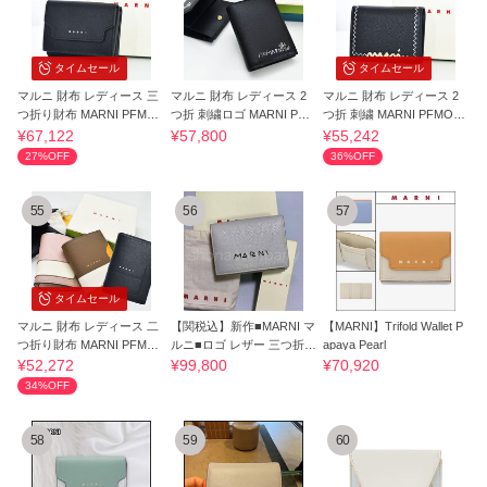
タイムセール
タイムセール
マルニ 財布 レディース 三
マルニ 財布 レディース 2
マルニ 財布 レディース 2
つ折り財布 MARNI PFMO0
つ折 刺繍ロゴ MARNI PFM
つ折 刺繍 MARNI PFMOQ
124U0 LV520
OQ14Q17 P6533
14Q11 P6533
¥67,122
¥57,800
¥55,242
27%OFF
36%OFF
55
56
57
タイムセール
マルニ 財布 レディース 二
【関税込】新作■MARNI マ
【MARNI】Trifold Wallet P
つ折り財布 MARNI PFMO
ルニ■ロゴ レザー 三つ折り
apaya Pearl
Q14U07 LV520
財布
¥52,272
¥99,800
¥70,920
34%OFF
58
59
60