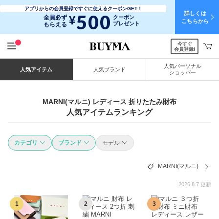
アプリからの会員登録ですぐに使えるクーポンGET！
詳しくは
500
¥
全員必ず
クーポン
こちらから
プレゼント
もらえる
今すぐ
会員登録!
人気パーソナル
人気アイテム
人気ブランド
ショッパー
MARNI(マルニ) レディース 折りたたみ財布
人気アイテムランキング
カテゴリ
ブランド
モデル
MARNI(マルニ)
2026.8.7 更新
1
2
3