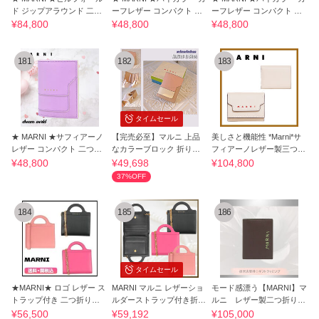
ド ジップアラウンド 二つ
ーフレザー コンパクト 二
ーフレザー コンパクト 二
折り財布
つ折り財布
つ折り財布
¥84,800
¥48,800
¥48,800
181
182
183
タイムセール
★ MARNI ★サフィアーノ
【完売必至】マルニ 上品
美しさと機能性 *Marni*サ
レザー コンパクト 二つ折
なカラーブロック 折りた
フィアーノレザー製三つ折
り財布
たみ財布
りウォレット
¥48,800
¥49,698
¥104,800
37%OFF
184
185
186
タイムセール
★MARNI★ ロゴ レザー ス
MARNI マルニ レザーショ
モード感漂う【MARNI】マ
トラップ付き 二つ折り財
ルダーストラップ付き折り
ルニ レザー製二つ折りウ
布 送料関税込
たたみ財布
ォレット
¥56,500
¥59,192
¥105,000