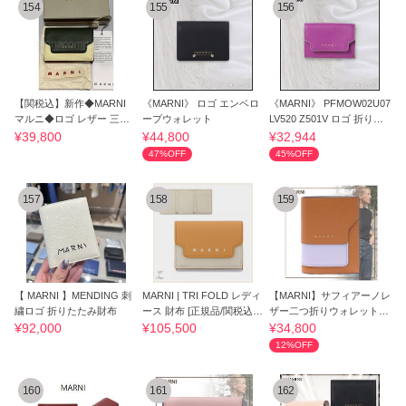
154
155
156
【関税込】新作◆MARNI
《MARNI》 ロゴ エンベロ
《MARNI》 PFMOW02U07
マルニ◆ロゴ レザー 三つ
ープウォレット
LV520 Z501V ロゴ 折りた
折り財布
たみ財布
¥39,800
¥44,800
¥32,944
47%OFF
45%OFF
157
158
159
【 MARNI 】MENDING 刺
MARNI | TRI FOLD レディ
【MARNI】サフィアーノレ
繍ロゴ 折りたたみ財布
ース 財布 [正規品/関税込/
ザー二つ折りウォレット
無料配送]
コンパクト収納
¥92,000
¥105,500
¥34,800
12%OFF
160
161
162