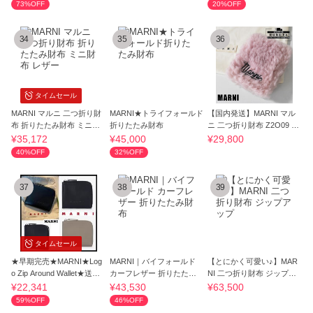
73%OFF
20%OFF
34
35
36
タイムセール
MARNI マルニ 二つ折り財
MARNI★トライフォールド
【国内発送】MARNI マル
布 折りたたみ財布 ミニ財
折りたたみ財布
ニ 二つ折り財布 Z2O09 PF
布 レザー
MOQ14Q04
¥35,172
¥45,000
¥29,800
40%OFF
32%OFF
37
38
39
タイムセール
★早期完売★MARNI★Log
MARNI｜バイフォールド
【とにかく可愛い♪】MAR
o Zip Around Wallet★送
カーフレザー 折りたたみ
NI 二つ折り財布 ジップア
料・関税込
財布
ップ
¥22,341
¥43,530
¥63,500
59%OFF
46%OFF