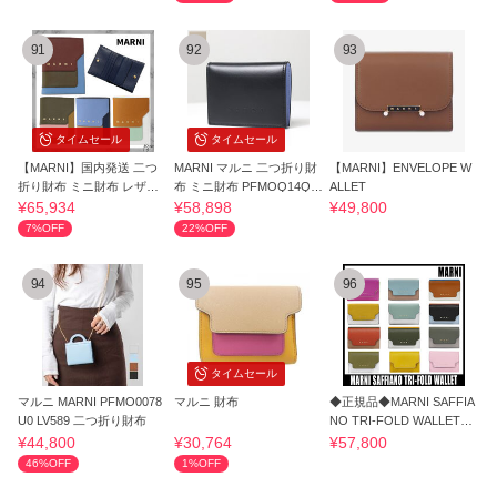
91
92
93
タイムセール
タイムセール
【MARNI】国内発送 二つ
MARNI マルニ 二つ折り財
【MARNI】ENVELOPE W
折り財布 ミニ財布 レザー
布 ミニ財布 PFMOQ14Q0
ALLET
バイカラー
9P5298 国内発送
¥65,934
¥58,898
¥49,800
7%OFF
22%OFF
94
95
96
タイムセール
マルニ MARNI PFMO0078
マルニ 財布
◆正規品◆MARNI SAFFIA
U0 LV589 二つ折り財布
NO TRI-FOLD WALLET◆
関税込◆追跡あり◆
¥44,800
¥30,764
¥57,800
46%OFF
1%OFF