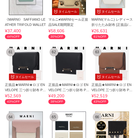
タイムセール
タイムセール
《MARNI》 SAFFIANO LE
マルニ♦MARNIセール正規
MARNI(マルニ) レディース
ATHER TRIFOLD WALLET
品SALE期間限定
折りたたみ財布 [正規品/関
税込]
¥37,400
¥58,606
¥26,631
44%OFF
30%OFF
61%OFF
61
62
63
タイムセール
タイムセール
正規品★MARNI★ロゴ EN
正規品★MARNI★ロゴ EN
正規品★MARNI★ロゴ EN
VELOPE 三つ折り財布 PF
VELOPE 二つ折り財布 PF
VELOPE 三つ折り財布 PF
MO0135U0P694800N
MO0134U0P694800N
MO0135U0P694800M
¥52,569
¥49,200
¥52,519
43%OFF
38%OFF
43%OFF
64
65
66