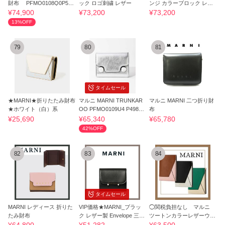
財布 PFMO0108Q0P529
ック ロゴ刺繍 レザー
ンジ カラーブロック レザ
8
ー
¥74,900
¥73,200
¥73,200
13%OFF
79
80
81
タイムセール
★MARNI★折りたたみ財布
マルニ MARNI TRUNKAR
マルニ MARNI 二つ折り財
★ホワイト（白）系
OO PFMO0109U4 P4989
布
三つ折り財布
¥25,690
¥65,340
¥65,780
42%OFF
82
83
84
タイムセール
MARNI レディース 折りた
VIP価格★MARNI_ブラッ
◯関税負担なし マルニ
たみ財布
ク レザー製 Envelope 三つ
ツートンカラーレザーウォ
折りウォレット
レット