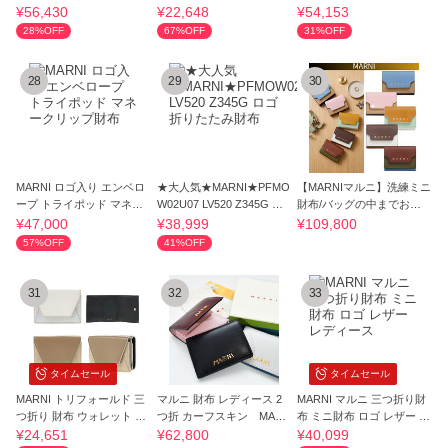
気★
二つ折り財布
¥56,430
¥22,648
¥54,153
28%OFF
67%OFF
31%OFF
28
29
30
MARNI ロゴ入り エンベロ
★大人気★MARNI★PFMO
【MARNIマルニ】洗練ミニ
ープ トライポッド マネー
W02U07 LV520 Z345G ロ
財布/バッグの中までお洒
クリップ財布
ゴ 折りたたみ財布
落を格上げ
¥47,000
¥38,999
¥109,800
57%OFF
41%OFF
31
32
33
タイムセール
タイムセール
MARNI トリフォールド 三
マルニ 財布 レディース 2
MARNI マルニ 三つ折り財
つ折り 財布 ウォレット 小
つ折 カーフスキン MARN
布 ミニ財布 ロゴ レザー レ
銭入れ
I PFMOQ14Q16
ディース
¥24,651
¥62,800
¥40,099