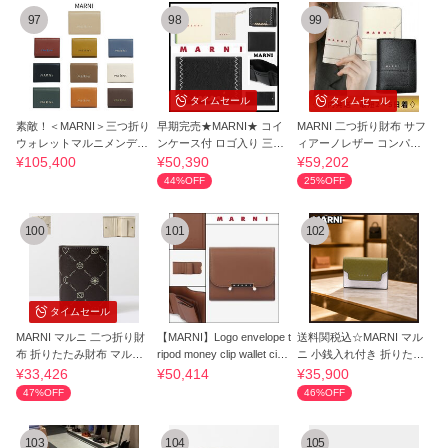
97
98
99
タイムセール
タイムセール
素敵！＜MARNI＞三つ折り
早期完売★MARNI★ コイ
MARNI 二つ折り財布 サフ
ウォレットマルニメンディ
ンケース付 ロゴ入り 三つ
ィアーノレザー コンパク
ング刺しゅう
折り財布★人気
トウォレット
¥105,400
¥50,390
¥59,202
44%OFF
25%OFF
100
101
102
タイムセール
MARNI マルニ 二つ折り財
【MARNI】Logo envelope t
送料関税込☆MARNI マル
布 折りたたみ財布 マルニ
ripod money clip wallet cinn
ニ 小銭入れ付き 折りたた
グラム ロゴ
amon
み財布☆超人気
¥33,426
¥50,414
¥35,900
47%OFF
46%OFF
103
104
105