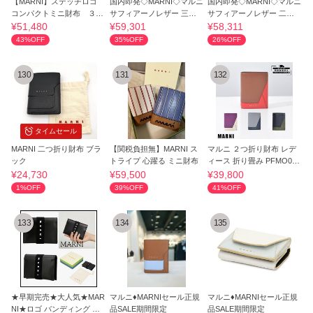
【MARNI】ステッチロゴ
国内即発◇MARNI◇マルニ
国内即発◇MARNI◇マルニ
コンパクトミニ財布 ３つ
サフィアーノレザー 三つ
サフィアーノレザー 二つ
折り
折ウォレット
折ウォレット
¥51,480
¥59,301
¥58,311
43%OFF
35%OFF
26%OFF
130
131
132
タイムセール
MARNI 二つ折り財布 ブラ
【関税負担無】MARNI ス
マルニ ２つ折り財布 レデ
ック
トライプ 心躍る ミニ財布
ィース 折り畳み PFMO005
5U1 タテ 縦型
¥24,730
¥59,500
¥39,800
1%OFF
39%OFF
41%OFF
133
134
135
★早期完売★大人気★MAR
マルニ♦MARNIセール正規
マルニ♦MARNIセール正規
NI★ロゴ バンディング カ
品SALE期間限定
品SALE期間限定