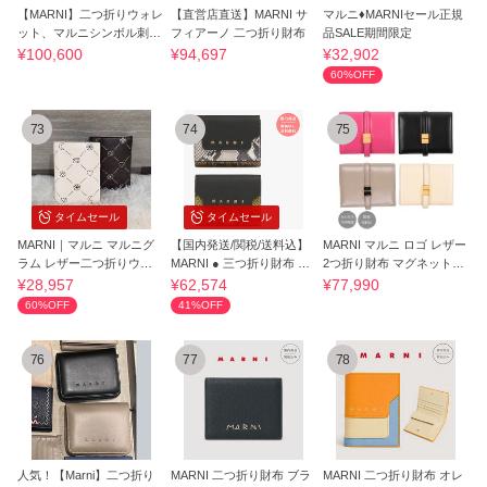
【MARNI】二つ折りウォレ
【直営店直送】MARNI サ
マルニ♦MARNIセール正規
ット、マルニシンボル刺繍
フィアーノ 二つ折り財布
品SALE期間限定
入り
¥100,600
¥94,697
¥32,902
60%OFF
73
74
75
タイムセール
タイムセール
MARNI｜マルニ マルニグ
【国内発送/関税/送料込】
MARNI マルニ ロゴ レザー
ラム レザー二つ折りウォ
MARNI ● 三つ折り財布 レ
2つ折り財布 マグネット開
レット
ザー
閉 関送込
¥28,957
¥62,574
¥77,990
60%OFF
41%OFF
76
77
78
人気！【Marni】二つ折り
MARNI 二つ折り財布 ブラ
MARNI 二つ折り財布 オレ