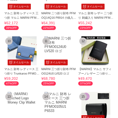
タイムセール
タイムセール
タイムセール
マルニ 財布 レディース 三
MARNI 二つ折り財布 PFM
マルニ 財布 レザー 二つ折
つ折 マルニ MARNI PFMO
OQ14Q16 P8914 小銭入れ
り 刺繍入り MARNI PFMI0
0105U1 P6533
あり
098U0
¥62,172
¥64,391
¥55,242
39%OFF
22%OFF
23%OFF
10
11
12
タイムセール
タイムセール
マルニ 財布 レディース 三
MARNI 三つ折り財布 PFM
【MARNI】マルニ サフィ
つ折り Trunkaroo PFMO01
O0124U0 LV520 ロゴ
アーノレザー 二つ折り財
09U0 MARNI
布
¥59,202
¥68,780
¥49,470
47%OFF
25%OFF
37%OFF
13
14
15
タイムセール