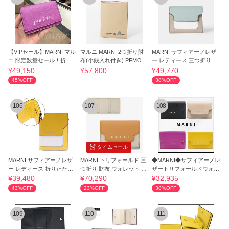
【VIPセール】MARNI マル
マルニ MARNI 2つ折り財
MARNI サフィアーノレザ
ニ 限定数量セール！折り
布(小銭入れ付き) PFMOQ
ー レディース 三つ折りた
たたみ財布
14Q17 P6533
たみ財布
¥49,150
¥57,800
¥49,770
45%OFF
38%OFF
106
107
108
タイムセール
MARNI サフィアーノレザ
MARNI トリフォールド 三
◆MARNI◆サフィアーノレ
ー レディース 折りたたみ
つ折り 財布 ウォレット 小
ザートリフォールドウォレ
財布
銭入れ
ット◆正規品
¥39,480
¥70,290
¥32,935
43%OFF
23%OFF
38%OFF
109
110
111