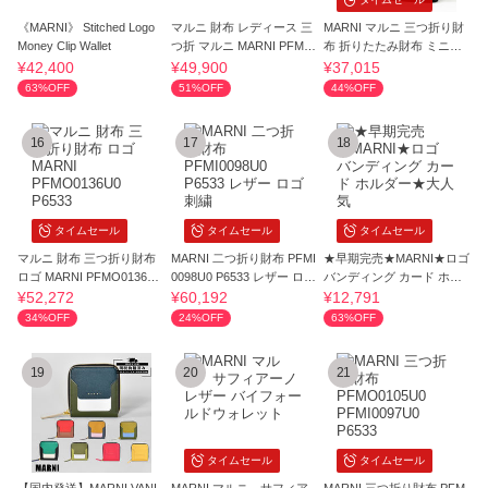
《MARNI》 Stitched Logo
マルニ 財布 レディース 三
MARNI マルニ 三つ折り財
Money Clip Wallet
つ折 マルニ MARNI PFMO
布 折りたたみ財布 ミニ財
0105U1 P6533
布 ロゴ 本革
¥42,400
¥49,900
¥37,015
63%OFF
51%OFF
44%OFF
16
17
18
タイムセール
タイムセール
タイムセール
マルニ 財布 三つ折り財布
MARNI 二つ折り財布 PFMI
★早期完売★MARNI★ロゴ
ロゴ MARNI PFMO0136U0
0098U0 P6533 レザー ロゴ
バンディング カード ホル
P6533
刺繍
ダー★大人気
¥52,272
¥60,192
¥12,791
34%OFF
24%OFF
63%OFF
19
20
21
タイムセール
タイムセール