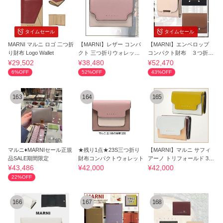
タイムセール
タイムセール
MARNI マルニ ロゴ 二つ折
【MARNI】レザー コンパ
【MARNI】エンベロップ
り財布 Logo Wallet
クト 三つ折りウォレット
コンパクト財布 ３つ折り
ミニ財布
財布
¥29,502
¥38,480
¥52,470
6%OFF
52%OFF
43%OFF
163
164
165
マルニ♦MARNIセール正規
★残り1点★23S三つ折り
【MARNI】マルニ サフィ
品SALE期間限定
財布コンパクトウォレット
アーノ トリフォールド 3つ
折り財布
¥43,486
¥42,000
¥42,000
22%OFF
166
167
168