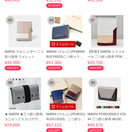
¥64,800
¥51,282
¥63,500
47%OFF
85
86
87
タイムセール
MARNI マルニ レザー 二つ
MARNI (マルニ) (PFMI009
【即発】MARNI トリコロ
折り財布 ウォレット
8U0 P6533)二つ折りウォ
ール 二つ折り財布 PFMO
レット
Q14U13LV520
¥44,980
¥61,360
¥39,700
43%OFF
22%OFF
49%OFF
88
89
90
タイムセール
★ MARNI ★三つ折り財布
MARNI (マルニ) (PFMOQ1
MARNI PFMO0056U1 P26
ユニセックス ロゴデザイ
4U29 LV520) 二つ折り財
44 三つ折り財布 MUSEO T
ン
布
RIFOLD WALLET
¥29,800
¥67,122
¥49,670
15%OFF
28%OFF