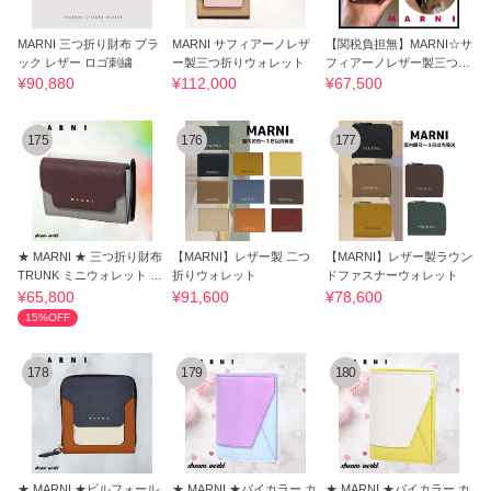
MARNI 三つ折り財布 ブラ
MARNI サフィアーノレザ
【関税負担無】MARNI☆サ
ック レザー ロゴ刺繍
ー製三つ折りウォレット
フィアーノレザー製三つ折
り
¥90,880
¥112,000
¥67,500
175
176
177
★ MARNI ★ 三つ折り財布
【MARNI】レザー製 二つ
【MARNI】レザー製ラウン
TRUNK ミニウォレット レ
折りウォレット
ドファスナーウォレット
ザー
¥65,800
¥91,600
¥78,600
15%OFF
178
179
180
★ MARNI ★ビルフォール
★ MARNI ★バイカラー カ
★ MARNI ★バイカラー カ