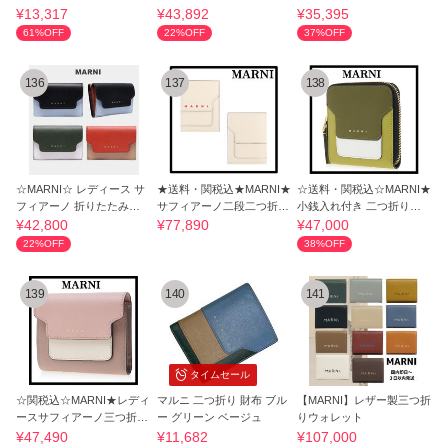
ード ホルダー
¥13,317
¥43,892
¥35,395
61%OFF
22%OFF
37%OFF
136
137
138
☆MARNI☆ レディース サ
★送料・関税込★MARNI★
☆送料・関税込☆MARNI★
フィアーノ 折りたたみ財
サフィアーノ二段二つ折り
小銭入れ付き 二つ折り財
布
財布★
布★
¥42,800
¥77,890
¥47,000
22%OFF
38%OFF
139
140
141
タイムセール
☆関税込☆MARNI★レディ
マルニ 二つ折り 財布 ブル
【MARNI】レザー製三つ折
ースサフィアーノ三つ折り
ー グリーン ベージュ
りウォレット
財布★Z605M
¥47,490
¥11,682
¥107,000