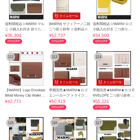
タイムセール
送料関税込☆MARNI マル
[MARNI] サフィアーノ二段
送料関税込☆MARNI ロゴ
ニ 小銭入れ付き 折りたた
二つ折り財布 ☆送料込☆
小銭入れ付き 二つ折り財
み財布☆超人気
布 レディース
¥36,300
¥52,737
¥34,500
45%OFF
10%OFF
46%OFF
112
113
114
タイムセール
タイムセール
【MARNI】Logo Envelope
早期完売★MARNI★ロゴ
早期完売★MARNI★ロゴ E
Bifold Money Clip Wallet Cin
エンベロープ トライフォ
NVELOPE 二つ折り財布 ユ
namon
ード ウォレット
ニセックス★
¥42,771
¥50,419
¥55,231
59%OFF
47%OFF
115
116
117