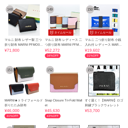
148
149
150
タイムセール
タイムセール
マルニ 財布 レザー製 三つ
マルニ 財布 レディース 二
マルニ 二つ折り財布 小銭
折り財布 MARNI PFMO01
つ折り財布 MARNI PFMO
入れ付 レディース MARNI
32U0 P8914
Q14U28 LV520
PVC PFMI0007
¥71,800
¥52,272
¥19,602
34%OFF
31%OFF
151
152
153
MARNI★トライフォールド
Snap Closure Tri-Fold Wall
すぐ届く！【MARNI】ロゴ
折りたたみ財布
et
刺繍ブラックウォレット
¥46,000
¥45,630
¥53,700
31%OFF
43%OFF