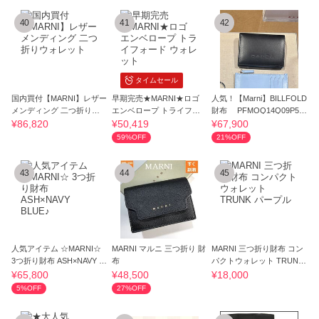
40
41
42
タイムセール
国内買付【MARNI】レザー
早期完売★MARNI★ロゴ
人気！【Marni】BILLFOLD
メンディング 二つ折りウ
エンベロープ トライフォ
財布 PFMOQ14Q09P52
ォレット
ード ウォレット
98 ブラック
¥86,820
¥50,419
¥67,900
59%OFF
21%OFF
43
44
45
人気アイテム ☆MARNI☆
MARNI マルニ 三つ折り 財
MARNI 三つ折り財布 コン
3つ折り財布 ASH×NAVY B
布
パクトウォレット TRUNK
LUE♪
パープル
¥65,800
¥48,500
¥18,000
5%OFF
27%OFF