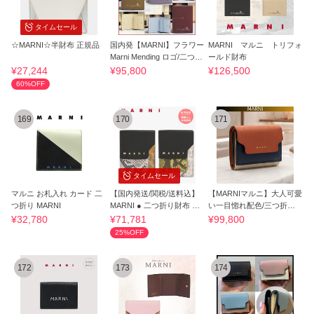
タイムセール
☆MARNI☆半財布 正規品
国内発【MARNI】フラワー
MARNI マルニ トリフォ
Marni Mending ロゴ/二つ折
ールド財布
り財布
¥27,244
¥95,800
¥126,500
60%OFF
169
170
171
タイムセール
マルニ お札入れ カード 二
【国内発送/関税/送料込】
【MARNIマルニ】大人可愛
つ折り MARNI
MARNI ● 二つ折り財布 レ
い一目惚れ配色/三つ折り
ザー
ウォレット
¥32,780
¥71,781
¥99,800
25%OFF
172
173
174