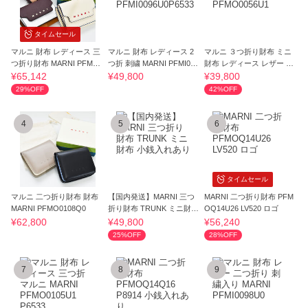
タイムセール
マルニ 財布 レディース 三
マルニ 財布 レディース 2
マルニ ３つ折り財布 ミニ
つ折り財布 MARNI PFMO0
つ折 刺繍 MARNI PFMI009
財布 レディース レザー PF
125U1 LV520
6U0P6533
MO0056U1
¥65,142
¥49,800
¥39,800
29%OFF
42%OFF
4
5
6
タイムセール
マルニ 二つ折り財布 財布
【国内発送】MARNI 三つ
MARNI 二つ折り財布 PFM
MARNI PFMO0108Q0
折り財布 TRUNK ミニ財布
OQ14U26 LV520 ロゴ
小銭入れあり
¥62,800
¥49,800
¥56,240
25%OFF
28%OFF
7
8
9