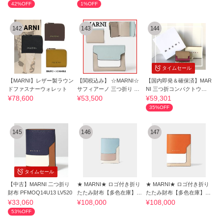
42%OFF
1%OFF
142
143
144
タイムセール
【MARNI】レザー製ラウン
【関税込み】 ☆MARNI☆
【国内即発＆確保済】MAR
ドファスナーウォレット
サフィアーノ 三つ折り 折
NI 三つ折コンパクトウォ
りたたみ財布
レット
¥78,600
¥53,500
¥59,301
35%OFF
145
146
147
タイムセール
【中古】MARNI 二つ折り
★ MARNI★ ロゴ付き折り
★ MARNI★ ロゴ付き折り
財布 PFMOQ14U13 LV520
たたみ財布【多色在庫】-5
たたみ財布【多色在庫】-4
0-
164-
¥33,060
¥108,000
¥108,000
53%OFF