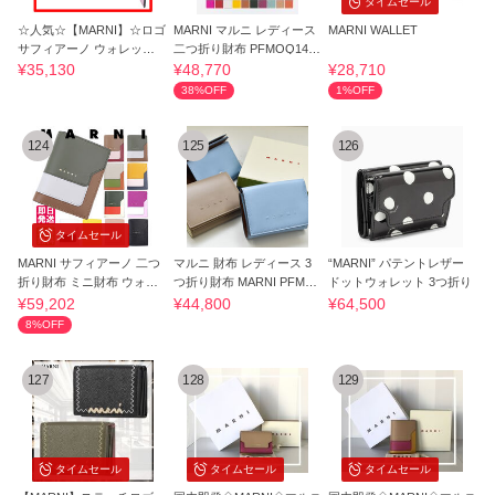
タイムセール
☆人気☆【MARNI】☆ロゴ
MARNI マルニ レディース
MARNI WALLET
サフィアーノ ウォレット
二つ折り財布 PFMOQ14U
☆
13 LV520
¥35,130
¥48,770
¥28,710
38%OFF
1%OFF
124
125
126
タイムセール
MARNI サフィアーノ 二つ
マルニ 財布 レディース 3
“MARNI” パテントレザー
折り財布 ミニ財布 ウォレ
つ折り財布 MARNI PFMO0
ドットウォレット 3つ折り
ット 豆財布
105Q0 P5298
¥59,202
¥44,800
¥64,500
8%OFF
127
128
129
タイムセール
タイムセール
タイムセール