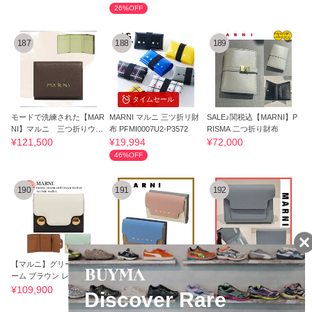
26%OFF
187
188
189
タイムセール
モードで洗練された【MAR
MARNI マルニ 三ツ折リ財
SALE♪関税込【MARNI】P
NI】マルニ 三つ折りウォ
布 PFMI0007U2-P3572
RISMA 二つ折り財布
レット
¥121,500
¥19,994
¥72,000
46%OFF
190
191
192
【マルニ】グリーン クリ
傷や汚れに強く美しい*Mar
【関税込み】☆MARNI☆
ーム ブラウン レザー製 三
ni*サフィアーノレザー製*
トリフォールド 三つ折り
つ折り財布
三つ折り財布
折りたたみ財布
¥109,900
¥104,800
¥59,800