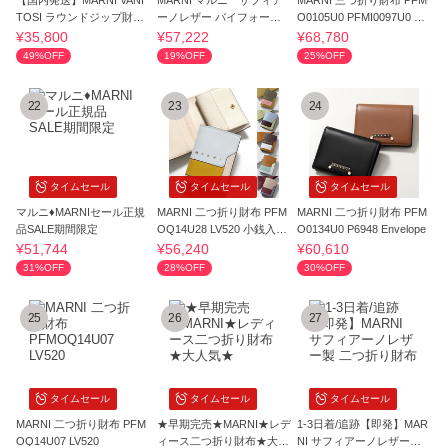
【国内発送】MARNI VANI
MARNI マルニ サフィア
MARNI 三つ折り財布 PFM
TOSI ラウンドジップ財布
ーノレザー バイフォール
O0105U0 PFMI0097U0 P6
小銭入れあり
ドウォレット
533
¥35,800
¥57,222
¥68,780
49%OFF
19%OFF
25%OFF
22
23
24
タイムセール
タイムセール
タイムセール
マルニ♦MARNIセール正規
MARNI 二つ折り財布 PFM
MARNI 二つ折り財布 PFM
品SALE期間限定
OQ14U28 LV520 小銭入れ
O0134U0 P6948 Envelope
あり
¥51,744
¥56,240
¥60,610
31%OFF
28%OFF
30%OFF
25
26
27
タイムセール
タイムセール
タイムセール
MARNI 二つ折り財布 PFM
★早期完売★MARNI★レデ
1-3日着/追跡【即発】MAR
OQ14U07 LV520
ィース二つ折り財布★大人
NI サフィアーノレザー製