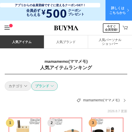
アプリからの会員登録ですぐに使えるクーポンGET！
詳しくは
500
¥
全員必ず
クーポン
こちらから
プレゼント
もらえる
今すぐ
会員登録!
人気パーソナル
人気アイテム
人気ブランド
ショッパー
mamamemo(ママメモ)
人気アイテムランキング
カテゴリ
ブランド
mamamemo(ママメモ)
2026.8.7 更新
1
2
3