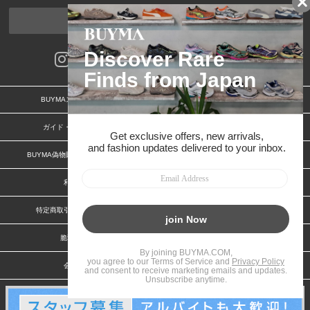
ページトップへ
BUYMAスタートガイド
安心への取り組み
ガイド・お問い合わせ
かんたん購入ガイド
BUYMA偽物販売防止の取り組み
BUYMA CARD
利用規約
プライバシー
特定商取引法に関する表記
お客様情報の外部送信について
脆弱性報告
お知らせ(PCサイト)
会社案内
スタッフ募集