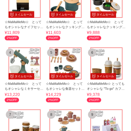
タイムセール
タイムセール
タイムセール
☆MaMaMeMo☆ とって
☆MaMaMeMo☆ とって
☆MaMaMeMo☆ とって
もオシャレなナイフセット
もオシャレなクッキングセ
もオシャレなクッキングセ
ままごと♪
ット ままごと♪
ット ままごと♪
¥11,809
¥11,603
¥9,888
2%OFF
2%OFF
2%OFF
4
5
6
タイムセール
タイムセール
タイムセール
☆MaMaMeMo☆ とって
☆MaMaMeMo☆ とって
☆MaMaMeMo☆ とっても
もオシャレなミキサーセッ
もオシャレな食器セット
オシャレな "To go" カフェ
ト おままごと♪
ままごと♪
ままごと♪
¥13,220
¥14,229
¥9,378
2%OFF
2%OFF
2%OFF
7
8
9