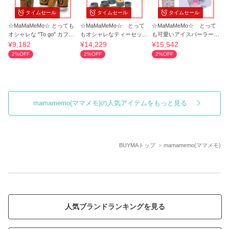
タイムセール
タイムセール
タイムセール
☆MaMaMeMo☆ とっても
☆MaMaMeMo☆ とって
☆MaMaMeMo☆ とって
オシャレな "To go" カフェ
もオシャレなティーセット
も可愛いアイスパーラーセ
ままごと♪
ままごと♪
ット ままごと♪
¥9,182
¥14,229
¥15,542
2%OFF
2%OFF
2%OFF
mamamemo(ママメモ)の人気アイテムをもっと見る
BUYMAトップ
mamamemo(ママメモ)
人気ブランドランキングを見る