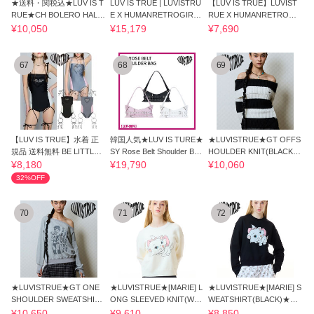
★送料・関税込★LUV IS T
LUV IS TRUE | LUVISTRU
【LUV IS TRUE】LUVIST
RUE★CH BOLERO HALT
E X HUMANRETROGIRL
RUE X HUMANRETROGI
ERNECK SET★
TRAINING PANTS
RL GRAPHIC TEE(WHITE)
¥10,050
¥15,179
¥7,690
67
68
69
【LUV IS TRUE】水着 正
韓国人気★LUV IS TURE★
★LUVISTRUE★GT OFFS
規品 送料無料 BE LITTLE
SY Rose Belt Shoulder Bag
HOULDER KNIT(BLACK)
SHY SWIMSUIT
★ショルダー
★正規品/韓国直送料込
¥8,180
¥19,790
¥10,060
32%OFF
70
71
72
★LUVISTRUE★GT ONE
★LUVISTRUE★[MARIE] L
★LUVISTRUE★[MARIE] S
SHOULDER SWEATSHIRT
ONG SLEEVED KNIT(WHI
WEATSHIRT(BLACK)★正
(GRAY)★正規品/送料込
TE)★正規品/送料込
規品/韓国直送料込
¥10,650
¥9,610
¥8,850