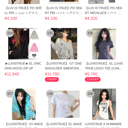
【LUV IS TRUE】PO SHE
【LUV IS TRUE】PO HEA
【LUV IS TRUE】PO HEA
LL PIN シェル ヘアクリッ
RT PIN ハート ヘアクリッ
RT NECKLACE ハート ネ
プ シ 韓国
プ 韓国
ックレス 韓国 人気
¥4,100
¥4,100
¥4,320
154
155
156
★LUVISTRUE★ EL UNIC
【LUVISTRUE】 GT ONE
【LUVISTRUE】 EL LUVIS
ORN HOOD ZIP UP
SHOULDER SWEATSHIRT
TRUE LOGO TEE (CHAR
(GRAY)
COAL)
¥11,840
¥11,780
¥6,780
7%OFF
12%OFF
157
158
159
【LUVISTRUE】 SY ANGE
【LUVISTRUE】EL ANGE
LUVISTRUE X HUMANRE