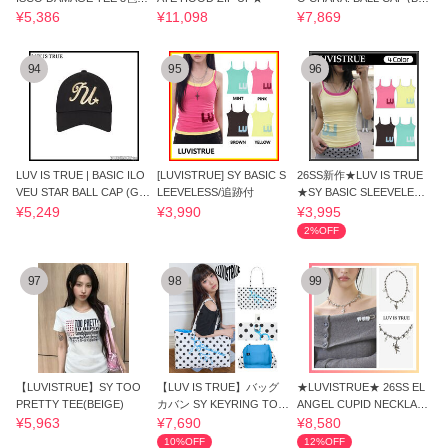
半袖 Tシャツ
CK)
¥5,386
¥11,098
¥7,869
94
95
96
LUV IS TRUE | BASIC ILO
[LUVISTRUE] SY BASIC S
26SS新作★LUV IS TRUE
VEU STAR BALL CAP (GO
LEEVELESS/追跡付
★SY BASIC SLEEVELESS
LD)
4色◆送料込
¥5,249
¥3,990
¥3,995
2%OFF
97
98
99
【LUVISTRUE】SY TOO
【LUV IS TRUE】バッグ
★LUVISTRUE★ 26SS EL
PRETTY TEE(BEIGE)
カバン SY KEYRING TOT
ANGEL CUPID NECKLAC
E BAG(WHITE)
E
¥5,963
¥7,690
¥8,580
10%OFF
12%OFF