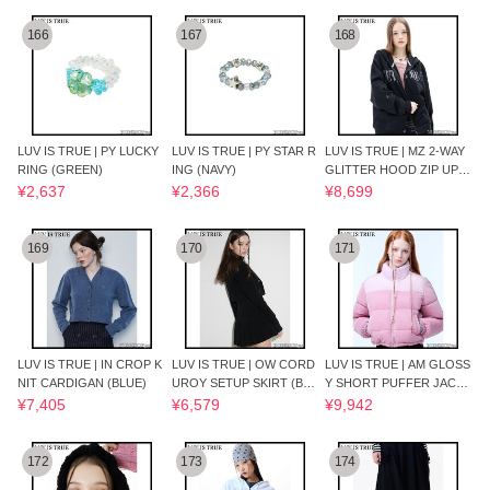
166
167
168
LUV IS TRUE | PY LUCKY
LUV IS TRUE | PY STAR R
LUV IS TRUE | MZ 2-WAY
RING (GREEN)
ING (NAVY)
GLITTER HOOD ZIP UP
(BLACK)
¥2,637
¥2,366
¥8,699
169
170
171
LUV IS TRUE | IN CROP K
LUV IS TRUE | OW CORD
LUV IS TRUE | AM GLOSS
NIT CARDIGAN (BLUE)
UROY SETUP SKIRT (BLA
Y SHORT PUFFER JACKE
CK)
T (PINK)
¥7,405
¥6,579
¥9,942
172
173
174