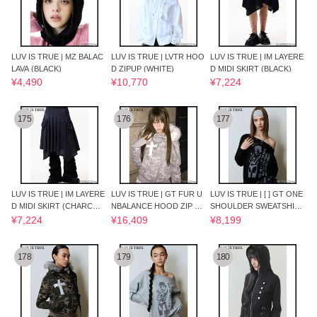
LUV IS TRUE | MZ BALAC
LUV IS TRUE | LVTR HOO
LUV IS TRUE | IM LAYERE
LAVA (BLACK)
D ZIPUP (WHITE)
D MIDI SKIRT (BLACK)
¥4,490
¥10,770
¥7,224
175
176
177
LUV IS TRUE | IM LAYERE
LUV IS TRUE | GT FUR U
LUV IS TRUE | [ ] GT ONE
D MIDI SKIRT (CHARCOA
NBALANCE HOOD ZIP UP
SHOULDER SWEATSHIRT
L)
(GRAY)
(BLACK)
¥7,224
¥16,409
¥8,199
178
179
180