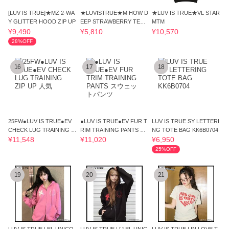
[LUV IS TRUE]★MZ 2-WA
★LUVISTRUE★M HOW D
★LUV IS TRUE★VL STAR
Y GLITTER HOOD ZIP UP
EEP STRAWBERRY TEE
MTM
(WHITE)★正規品/送料込
¥9,490
¥5,810
¥10,570
28%OFF
16
17
18
25FW●LUV IS TRUE●EV
●LUV IS TRUE●EV FUR T
LUV IS TRUE SY LETTERI
CHECK LUG TRAINING ZI
RIM TRAINING PANTS ス
NG TOTE BAG KK6B0704
P UP 人気
ウェットパンツ
¥11,548
¥11,020
¥6,950
25%OFF
19
20
21