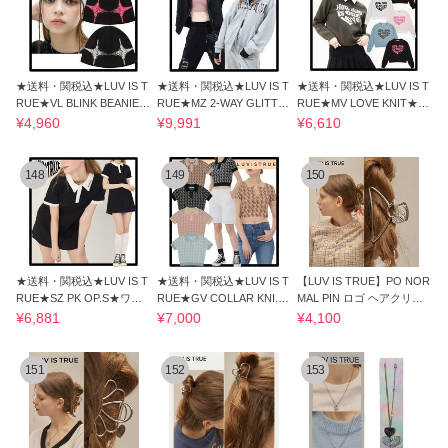
★送料・関税込★LUV IS T
★送料・関税込★LUV IS T
★送料・関税込★LUV IS T
RUE★VL BLINK BEANIE★
RUE★MZ 2-WAY GLITTE
RUE★MV LOVE KNIT★ニ
ビーニー
R HOOD ZIP UP★
ット★
¥4,960
¥9,991
¥6,610
148
149
150
★送料・関税込★LUV IS T
★送料・関税込★LUV IS T
【LUV IS TRUE】PO NOR
RUE★SZ PK OP.S★ワン
RUE★GV COLLAR KNI.T
MAL PIN ロゴ ヘアクリッ
ピース★
★ニット★
プ シルバー 韓国
¥6,881
¥7,000
¥4,100
151
152
153