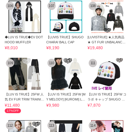
106
107
108
◆LUV IS TRUE◆EV DOT
【LUVIS TRUE】SHUGO
[LUVISTRUE] ★人気商品
HOOD MUFFLER
CHARA! BALL CAP
★ GT FUR UNBALANCE
HOOD ZIP UP
¥8,010
¥8,190
¥19,480
109
110
111
【LUV IS TRUE】25FW 人
【LUV IS TRUE】25FW [M
【LUV IS TRUE】25FW コ
気 EV FUR TRIM TRAININ
Y MELODY] [KUROMI] LAY
ラボ キャップ SHUGO CH
G PANTS 3色
ERED DRESS 2色
ARA! BALL CAP
¥11,480
¥9,980
¥7,870
17%OFF
112
113
114