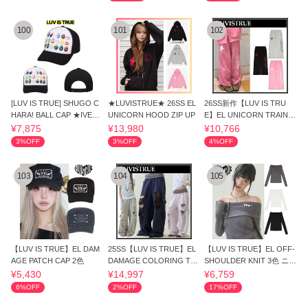
100
101
102
[LUV IS TRUE] SHUGO C
★LUVISTRUE★ 26SS EL
26SS新作【LUV IS TRU
HARA! BALL CAP ★IVE着
UNICORN HOOD ZIP UP
E】EL UNICORN TRAININ
用
G PANTS◆送料込
¥7,875
¥13,980
¥10,766
3%OFF
3%OFF
4%OFF
103
104
105
【LUV IS TRUE】EL DAM
25SS【LUV IS TRUE】EL
【LUV IS TRUE】EL OFF-
AGE PATCH CAP 2色
DAMAGE COLORING TR
SHOULDER KNIT 3色 ニッ
AINING PANTS◆送料込
ト
¥5,430
¥14,997
¥6,759
6%OFF
2%OFF
17%OFF