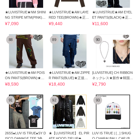
★LUVISTRUE★NM SHINI
★LUVISTRUE★AM LAYE
★LUVISTRUE★AM EYEL
NG STRIPE MTM(PINK)★
RED TEE(BROWN)★正規
ET PANTS(BLACK)★正規
正規品/直送料込
品/韓国直送料込/人気
品/韓国直送料込
¥7,090
¥9,440
¥11,600
88
89
90
★LUVISTRUE★AM POIS
★LUVISTRUE★AM ZIPPE
[LUVISTRUE] CH RIBBON
ON PANTS(BROWN)★正
R PANTS(BLUE)★正規品/
ネックレス★新作★韓国★
規品/韓国直送料込
韓国直送料込/人気
送料・関税込★
¥8,590
¥18,400
¥2,790
91
92
93
26SS●LUV IS TRUE●SY D
★【LUVISTRUE】 EL PIR
LUV IS TRUE | [ , ] SHUG
ISCO DAMAGE TEE 3色
ATE HOOD ZIP UP★
O CHARA! BALL CAP (BLA