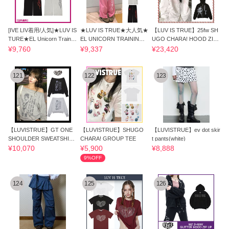
[IVE LIV着用/人気]★LUV IS
★LUV IS TRUE★大人気★
【LUV IS TRUE】25fw SH
TURE★EL Unicorn Trainin
EL UNICORN TRAINING P
UGO CHARA! HOOD ZIP
g Pants
ANTS
UP
¥9,760
¥9,337
¥23,420
121
122
123
【LUVISTRUE】GT ONE
【LUVISTRUE】SHUGO
【LUVISTRUE】ev dot skir
SHOULDER SWEATSHIRT
CHARA! GROUP TEE
t pants(white)
オフショルダー
¥10,070
¥5,900
¥8,888
9%OFF
124
125
126