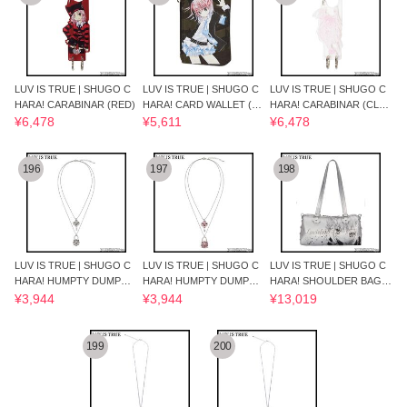
LUV IS TRUE | SHUGO C
LUV IS TRUE | SHUGO C
LUV IS TRUE | SHUGO C
HARA! CARABINAR (RED)
HARA! CARD WALLET (C
HARA! CARABINAR (CLEA
AMO)
R)
¥6,478
¥5,611
¥6,478
196
197
198
LUV IS TRUE | SHUGO C
LUV IS TRUE | SHUGO C
LUV IS TRUE | SHUGO C
HARA! HUMPTY DUMPTY
HARA! HUMPTY DUMPTY
HARA! SHOULDER BAG
NECKLACE (SILVER)
NECKLACE (PINK)
(SILVER)
¥3,944
¥3,944
¥13,019
199
200