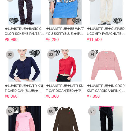
★LUVISTRUE★BASIC C
★LUVISTRUE★BE WHAT
★LUVISTRUE★CURVED
OLOR SCHEME PANTS(C
YOU SKIRT(BLUE)★正規
L COMFY PARACHUTE PA
AMO) ★正規品/送料込
品/韓国直送料込
NTS(CREAM)★正規品
¥8,990
¥6,280
¥11,500
82
83
84
★LUVISTRUE★LVTR KNI
★LUVISTRUE★LVTR KNI
★LUVISTRUE★IN CROP
T CARDIGAN(BLUE)★正
T CARDIGAN(RED)★正規
KNIT CARDIGAN(PINK)★
規品/韓国直送料込
品/韓国直送料込
正規品/直送料込
¥8,360
¥8,360
¥7,850
85
86
87