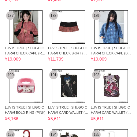
187
188
189
LUV IS TRUE | SHUGO C
LUV IS TRUE | SHUGO C
LUV IS TRUE | SHUGO C
HARA! CHECK CAPE (RE
HARA! CHECK SKIRT (RE
HARA! CHECK CAPE (BLU
D)
D)
E)
¥19,009
¥11,799
¥19,009
190
191
192
LUV IS TRUE | SHUGO C
LUV IS TRUE | SHUGO C
LUV IS TRUE | SHUGO C
HARA! BOLD RING (PINK)
HARA! CARD WALLET (BL
HARA! CARD WALLET (B
ACK)
ROWN)
¥6,166
¥5,611
¥5,611
193
194
195