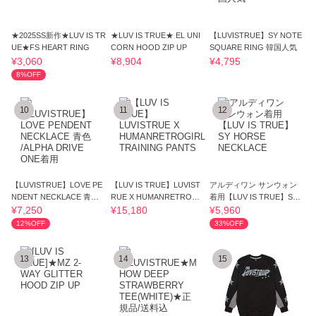
★2025SS新作★LUV IS TR
★LUV IS TRUE★ EL UNI
【LUVISTRUE】SY NOTE
UE★FS HEART RING
CORN HOOD ZIP UP
SQUARE RING 韓国人気
¥3,060
¥8,904
¥4,795
8%OFF
10
11
12
【LUVISTRUE】LOVE PE
【LUV IS TRUE】LUVIST
アルディワン サンウォン
NDENT NECKLACE 青色 /
RUE X HUMANRETROGI
着用【LUV IS TRUE】SY
ALPHA DRIVE ONE着用
RL TRAINING PANTS
HORSE NECKLACE
¥7,250
¥15,180
¥5,960
12%OFF
33%OFF
13
14
15