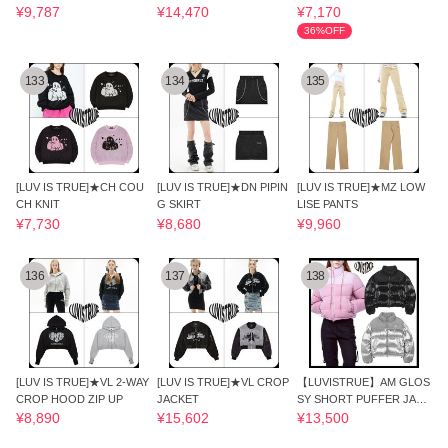
NING PANTS
PANTS
¥9,787
¥14,470
¥7,170
36%OFF
133
134
135
[LUV IS TRUE]★CH COU
[LUV IS TRUE]★DN PIPIN
[LUV IS TRUE]★MZ LOW
CH KNIT
G SKIRT
LISE PANTS
¥7,730
¥8,680
¥9,960
136
137
138
[LUV IS TRUE]★VL 2-WAY
[LUV IS TRUE]★VL CROP
【LUVISTRUE】AM GLOS
CROP HOOD ZIP UP
JACKET
SY SHORT PUFFER JACK
ET★新着色★追跡付
¥8,890
¥15,602
¥13,500