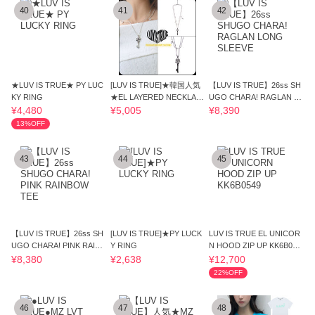
40
41
42
★LUV IS TRUE★ PY LUC
[LUV IS TRUE]★韓国人気
【LUV IS TRUE】26ss SH
KY RING
★EL LAYERED NECKLAC
UGO CHARA! RAGLAN L
E
ONG SLEEVE
¥4,480
¥5,005
¥8,390
13%OFF
43
44
45
【LUV IS TRUE】26ss SH
[LUV IS TRUE]★PY LUCK
LUV IS TRUE EL UNICOR
UGO CHARA! PINK RAINB
Y RING
N HOOD ZIP UP KK6B054
OW TEE
9
¥8,380
¥2,638
¥12,700
22%OFF
46
47
48