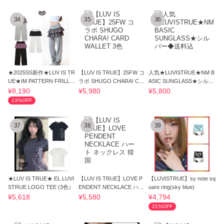
34
35
36
★2025SS新作★LUV IS TR
【LUV IS TRUE】25FW コ
人気★LUVISTRUE★NM B
UE★IM PATTERN FRILL P
ラボ SHUGO CHARA! CA
ASIC SUNGLASS★シルバ
ANTS
RD WALLET 3色
ー◆送料込
¥8,190
¥5,980
¥5,800
13%OFF
37
38
39
★LUV IS TRUE★ EL LUVI
【LUV IS TRUE】LOVE P
【LUVISTRUE】sy note sq
STRUE LOGO TEE (3色）
ENDENT NECKLACE ハー
uare ring(sky blue)
ト ネックレス 韓国
¥5,618
¥5,580
¥4,794
21%OFF