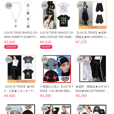
139
140
141
LUV IS TRUE SHUGO CH
LUV IS TRUE SHUGO CH
【LUV IS TRUE】★送料・
ARA! HUMPTY DUMPTY N
ARA! GROUP TEE KK6B0
関税込★IM LAYERED ミデ
ECKLACE KK6B0999
550
ィスカート
¥3,945
¥4,418
¥7,225
19%OFF
9%OFF
142
143
144
【LUV IS TRUE】★24S
☆韓国の人気☆【LUV IS T
★送料・関税込★LUV IS T
S・人気★リボンキーTシ
RUE】☆VL BLINK BEANI.
RUE★NM LETTERING PA
ャツ
E☆ビーニー☆
NTS★
¥4,600
¥4,390
¥8,290
145
146
147