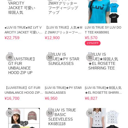
●LUV IS TRUE●MZ LVT V
【LUV IS TRUE】人気★M
LUV IS TRUE SY LUV DO
ARCITY JACKET 可愛い
Z 2WAYグリッターフーデ
T TEE KK6B0991
韓国人気
ィージップアップ
¥22,759
¥12,900
¥5,570
23%OFF
49
50
51
【LUVISTRUE】GT FUR
[LUV IS TRUE]★PY STAR
[LUV IS TRUE]★韓国人気
UNBALANCE HOOD ZIP U
SUNGLASSES
★EL ROSETTE SHIRRIN
P
G TEE
¥16,700
¥6,950
¥6,827
52
53
54