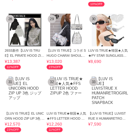
10%OFF
28
29
30
26SS新作【LUV IS TRU
【LUV IS TRUE】コラボ S
LUV IS TRUE★韓国★人気
E】EL PIRATE HOOD ZIP
HUGO CHARA! SHOULDE
★PY STAR SUNGLASSES
UP★3色◆送料込
R BAG(SILVER)
サングラス 2色
¥13,387
¥13,020
¥8,690
11%OFF
15%OFF
31
32
33
【LUV IS TRUE】EL UNIC
LUV IS TRUE★韓国★人気
【LUV IS TRUE】LUVIST
ORN HOOD ZIP UP 3色 ジ
★FFS LETTER HOOD ZIP
RUE X HUMANRETROGI
ップアップ
UP 2色 ファー
RL PATCH SNAPBACK
¥12,570
¥12,260
¥7,590
23%OFF
11%OFF