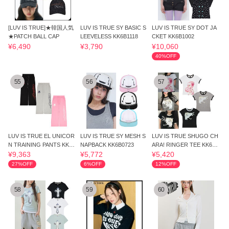
[LUV IS TRUE]★韓国人気
LUV IS TRUE SY BASIC S
LUV IS TRUE SY DOT JA
★PATCH BALL CAP
LEEVELESS KK6B1118
CKET KK6B1002
¥6,490
¥3,790
¥10,060
40%OFF
55
56
57
LUV IS TRUE EL UNICOR
LUV IS TRUE SY MESH S
LUV IS TRUE SHUGO CH
N TRAINING PANTS KK6B
NAPBACK KK6B0723
ARA! RINGER TEE KK6B0
0553
561
¥9,363
¥5,772
¥5,420
27%OFF
6%OFF
12%OFF
58
59
60