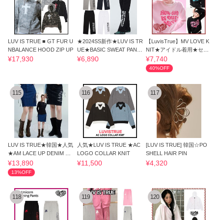
LUV IS TRUE ■ GT FUR U
★2024SS新作★LUV IS TR
【LuvisTrue】MV LOVE K
NBALANCE HOOD ZIP UP
UE★BASIC SWEAT PANT
NIT★アイドル着用★セレ
S
ブ着用★
¥17,930
¥6,890
¥7,740
40%OFF
115
116
117
LUV IS TRUE★韓国★人気
人気★LUV IS TRUE ★AC
[LUV IS TRUE] 韓国☆PO
★AM LACE UP DENIM SKI
LOGO COLLAR KNIT
SHELL HAIR PIN
RT 2色 リボン
¥13,890
¥11,500
¥4,320
13%OFF
118
119
120