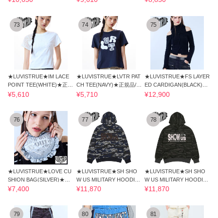
73
74
75
★LUVISTRUE★IM LACE
★LUVISTRUE★LVTR PAT
★LUVISTRUE★FS LAYER
POINT TEE(WHITE)★正規
CH TEE(NAVY)★正規品/韓
ED CARDIGAN(BLACK)★
品/韓国直送料込
国直送料込/人気
正規品/韓国直送料込
¥5,610
¥5,710
¥12,900
76
77
78
★LUVISTRUE★LOVE CU
★LUVISTRUE★SH SHO
★LUVISTRUE★SH SHO
SHION BAG(SILVER)★正
W US MILITARY HOODIE
W US MILITARY HOODIE
規品/韓国直送料込
(BLUE)★正規品/人気
(CHARCOAL)★正規品
¥7,400
¥11,870
¥11,870
79
80
81