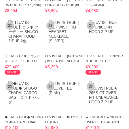
LUV IS TRUE | EL UNICO
LUV IS TRUE | [ ] EL UNIC
LUV IS TRUE | IN LOVE T
RN HOOD ZIP UP (PINK)
ORN HOOD ZIP UP (BLA
EE (CREAM)
CK)
¥8,904
¥8,904
¥4,980
22
23
24
【LUV IS TRUE】コラボ
LUV IS TRUE | [NCT WISH
LUV IS TRUE EL UNICOR
フーディー SHUGO CHAR
] IM HEADSET NECKLACE
N HOOD ZIP UP
A! HOOD ZIPUP 2色
(SILVER)
¥22,400
¥5,299
¥9,200
10%OFF
28%OFF
25
26
27
◆LUV IS TRUE◆ SHUGO
LUV IS TRUE | IN LOVE T
★LUVISTRUE★ 26SS GT
CHARA! CARGO BAG コ
EE (PINK)
OVER FIT UNBALANCE H
ラボ バッグ
OOD ZIP UP
¥18,100
¥4,980
¥17,070