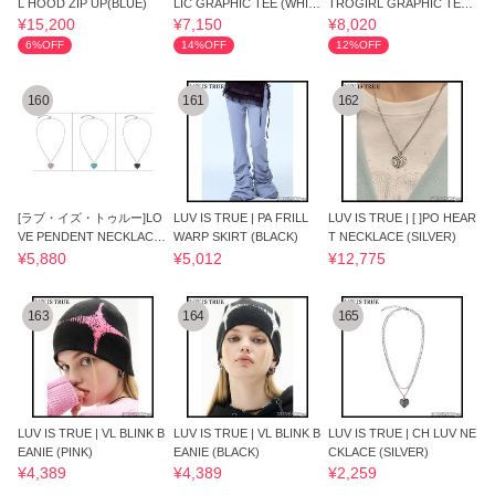
L HOOD ZIP UP(BLUE)
LIC GRAPHIC TEE (WHIT
TROGIRL GRAPHIC TEE
E)
(WHITE)
¥15,200
¥7,150
¥8,020
6%OFF
14%OFF
12%OFF
160
161
162
[ラブ・イズ・トゥルー]LO
LUV IS TRUE | PA FRILL
LUV IS TRUE | [ ]PO HEAR
VE PENDENT NECKLACE
WARP SKIRT (BLACK)
T NECKLACE (SILVER)
[NCT 着用]
¥5,880
¥5,012
¥12,775
163
164
165
LUV IS TRUE | VL BLINK B
LUV IS TRUE | VL BLINK B
LUV IS TRUE | CH LUV NE
EANIE (PINK)
EANIE (BLACK)
CKLACE (SILVER)
¥4,389
¥4,389
¥2,259