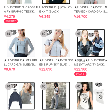
LUV IS TRUE EL CROSS F
LUV IS TRUE | [ ] OW LOV
★LUVISTRUE★LVTR HAL
AIRY GRAPHIC TEE KK6B
E KNIT (BLACK)
TERNECK CARDIGAN SE
0556
T(WHITE)★正規品
¥4,279
¥6,349
¥16,700
29%OFF
61
62
63
★LUVISTRUE★LVTR FRI
★LUVISTRUE★PY SLEEV
★関税込★LUV IS TRUE★
LL CARDIGAN SLEEVELE
ED ZIP UP(SKY BLUE)★
MZ LVT VARCITY JACKET
SS SET(GRAY)★人気
正規品/直送料込
★ジャケット★
¥8,670
¥12,890
¥22,980
1%OFF
64
65
66