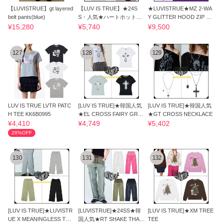
【LUVISTRUE】gt layered
【LUV IS TRUE】★24S
★LUVISTRUE★MZ 2-WA
belt pants(blue)
S・人気★ハートホットフ
Y GLITTER HOOD ZIP UP
ィックスTシャツ
★送料・関税込★
¥15,280
¥5,740
¥9,500
127
128
129
LUV IS TRUE LVTR PATC
[LUV IS TRUE]★韓国人気
[LUV IS TRUE]★韓国人気
H TEE KK6B0995
★EL CROSS FAIRY GRAP
★GT CROSS NECKLACE
HIC TEE
¥4,410
¥4,749
¥5,402
28%OFF
130
131
132
[LUV IS TRUE]★LUVISTR
[LUVISTRUE]★24SS★韓
[LUV IS TRUE]★XM TREE
UE X MEANINGLESS TRAI
国人気★RT SHAKE THAT
TEE