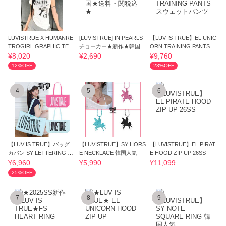
LUVISTRUE X HUMANRE
[LUVISTRUE] IN PEARLS
【LUV IS TRUE】EL UNIC
TROGIRL GRAPHIC TEE
チョーカー★新作★韓国★
ORN TRAINING PANTS ス
(WHITE)
送料・関税込★
ウェットパンツ
¥8,020
¥2,690
¥9,760
12%OFF
23%OFF
4
5
6
【LUV IS TRUE】バッグ
【LUVISTRUE】SY HORS
【LUVISTRUE】EL PIRAT
カバン SY LETTERING TO
E NECKLACE 韓国人気
E HOOD ZIP UP 26SS
TE BAG 2色
¥6,960
¥5,990
¥11,099
25%OFF
7
8
9