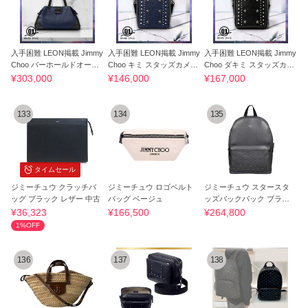
入手困難 LEON掲載 Jimmy
入手困難 LEON掲載 Jimmy
入手困難 LEON掲載 Jimmy
Choo バーホールドオール
Choo キミ スタッズカメラ
Choo ダキミ スタッズカメ
バッグ
バッグ
ラバッグ
¥303,000
¥146,000
¥167,000
133
134
135
タイムセール
ジミーチュウ クラッチバ
ジミーチュウ ロゴベルト
ジミーチュウ スタースタ
ッグ ブラック レザー 中古
バッグ ベージュ
ッズバックパック ブラッ
ク
¥36,323
¥166,500
¥264,800
1%OFF
136
137
138