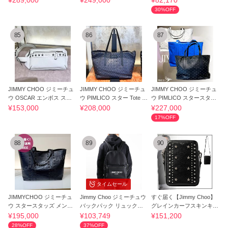
¥289,000
¥249,000
¥82,170
30%OFF
85
86
87
JIMMY CHOO ジミーチュ
JIMMY CHOO ジミーチュ
JIMMY CHOO ジミーチュ
ウ OSCAR エンボス スタ
ウ PIMLICO スター Tote B
ウ PIMLICO スタースタッ
ッズ ボディバッグ
agトートバッグ
ズ トートバッグ
¥153,000
¥208,000
¥227,000
17%OFF
88
89
90
タイムセール
JIMMYCHOO ジミーチュ
Jimmy Choo ジミーチュウ
すぐ届く【Jimmy Choo】
ウ スタースタッズ メンズ
バックパック リュックサ
グレインカーフスキンキミ
トートバッグ A4
ック 国内発送
ーカメラバッグ
¥195,000
¥103,749
¥151,200
28%OFF
37%OFF