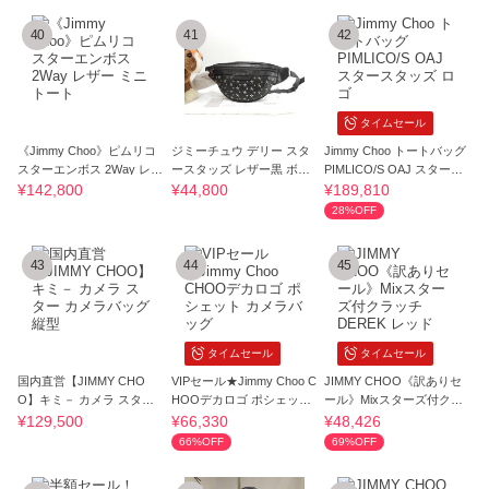
40
41
42
タイムセール
《Jimmy Choo》ピムリコ
ジミーチュウ デリー スタ
Jimmy Choo トートバッグ
スターエンボス 2Way レザ
ースタッズ レザー黒 ボデ
PIMLICO/S OAJ スタース
ー ミニトート
ィバッグ
タッズ ロゴ
¥142,800
¥44,800
¥189,810
28%OFF
43
44
45
タイムセール
タイムセール
国内直営【JIMMY CHO
VIPセール★Jimmy Choo C
JIMMY CHOO《訳ありセ
O】キミ－ カメラ スター
HOOデカロゴ ポシェット
ール》Mixスターズ付クラ
カメラバッグ 縦型
カメラバッグ
ッチ DEREK レッド
¥129,500
¥66,330
¥48,426
66%OFF
69%OFF