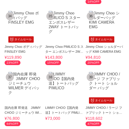
14%OFF
34
35
36
タイムセール
タイムセール
Jimmy Choo ボディバッグ
Jimmy Choo PIMLICO S ス
Jimmy Choo ショルダーバ
FINSLEY EMG
ター エンボスレザー 2WAY
ッグ KIMI CAMERA EMG
トートバッグ
¥119,890
¥143,800
¥94,810
23%OFF
15%OFF
20%OFF
37
38
39
タイムセール
国内在庫 即発送 JIMMY
LIMMY CHOO【国内発
JIMMY CHOO / ラージ フ
CHOO ジミーチュウ WILM
送】トートバッグ PIMLIC
ァブリック トート ショル
ER デイパック
O
ダー バッグ
¥76,800
¥73,000
¥118,602
64%OFF
47%OFF