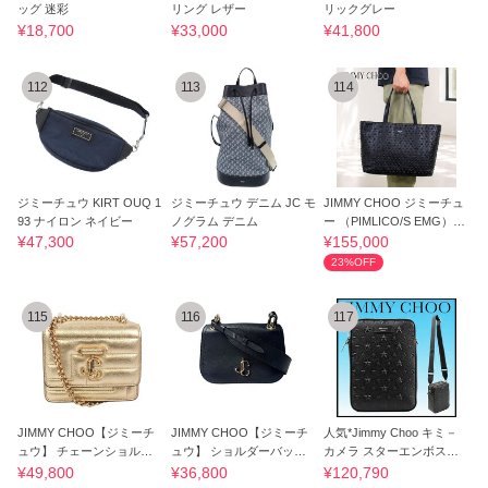
ッグ 迷彩
リング レザー
リックグレー
¥18,700
¥33,000
¥41,800
112
113
114
ジミーチュウ KIRT OUQ 1
ジミーチュウ デニム JC モ
JIMMY CHOO ジミーチュ
93 ナイロン ネイビー
ノグラム デニム
ー （PIMLICO/S EMG）ト
ートバッグ
¥47,300
¥57,200
¥155,000
23%OFF
115
116
117
JIMMY CHOO【ジミーチ
JIMMY CHOO【ジミーチ
人気*Jimmy Choo キミ－
ュウ】 チェーンショルダ
ュウ】 ショルダーバッグ
カメラ スターエンボス付
ーバッグ ゴールド
レディース
きカメラバッグ
¥49,800
¥36,800
¥120,790