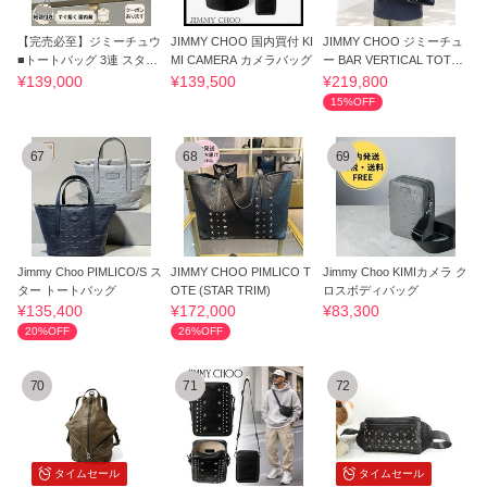
【完売必至】ジミーチュウ
JIMMY CHOO 国内買付 KI
JIMMY CHOO ジミーチュ
■トートバッグ 3連 スター
MI CAMERA カメラバッグ
ー BAR VERTICAL TOTE
スタッズ
M ZBC トート
¥139,000
¥139,500
¥219,800
15%OFF
67
68
69
Jimmy Choo PIMLICO/S ス
JIMMY CHOO PIMLICO T
Jimmy Choo KIMIカメラ ク
ター トートバッグ
OTE (STAR TRIM)
ロスボディバッグ
¥135,400
¥172,000
¥83,300
20%OFF
26%OFF
70
71
72
タイムセール
タイムセール