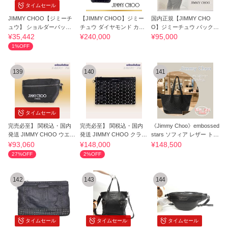
タイムセール
JIMMY CHOO【ジミーチ
【JIMMY CHOO】ジミー
国内正規【JIMMY CHO
ュウ】 ショルダーバッグ
チュウ ダイヤモンド カメ
O】ジミーチュウ バックパ
レディース
ラポーチ
ック スタッズ
¥35,442
¥240,000
¥95,000
1%OFF
139
140
141
タイムセール
完売必至】 関税込・国内
完売必至】 関税込・国内
《Jimmy Choo》embossed
発送 JIMMY CHOO ウエス
発送 JIMMY CHOO クラッ
stars ソフィア レザー トー
トポーチ
チ
トバッグ Ｌ
¥93,060
¥148,000
¥148,500
27%OFF
2%OFF
142
143
144
タイムセール
タイムセール
タイムセール