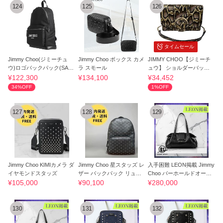
124
125
126
タイムセール
Jimmy Choo(ジミーチュ
Jimmy Choo ボックス カメ
JIMMY CHOO【ジミーチ
ウ)ロゴバックパック(SAL
ラ スモール
ュウ】 ショルダーバッグ
E!国内発送)
レディース
¥122,300
¥134,100
¥34,452
34%OFF
1%OFF
127
128
129
Jimmy Choo KIMIカメラ ダ
Jimmy Choo 星スタッズ レ
入手困難 LEON掲載 Jimmy
イヤモンドスタッズ
ザー バックパック リュッ
Choo バーホールドオール
ク
バッグ
¥105,000
¥90,100
¥280,000
130
131
132