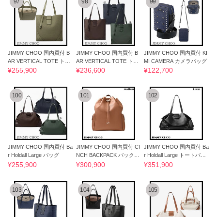
97
98
99
JIMMY CHOO 国内買付 B
JIMMY CHOO 国内買付 B
JIMMY CHOO 国内買付 KI
AR VERTICAL TOTE トー
AR VERTICAL TOTE トー
MI CAMERA カメラバッグ
トバッグ
トバッグ
¥255,900
¥236,600
¥122,700
100
101
102
JIMMY CHOO 国内買付 Ba
JIMMY CHOO 国内買付 CI
JIMMY CHOO 国内買付 Ba
r Holdall Large バッグ
NCH BACKPACK バックパ
r Holdall Large トートバッ
ック
グ
¥255,900
¥300,900
¥351,900
103
104
105