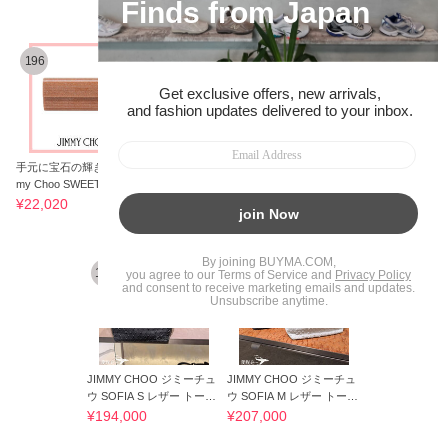
1%OFF
196
197
198
手元に宝石の輝きを★Jim
JIMMY CHOO ジミーチュ
JIMMY CHOO ジミーチュ
my Choo SWEETIE クラッ
ウ CHERI PARIS ショルダ
ウ SOFIA S レザー トート
チ★結婚式
ーバッグ
バッグ
¥22,020
¥181,000
¥246,000
3%OFF
4%OFF
199
200
JIMMY CHOO ジミーチュ
JIMMY CHOO ジミーチュ
ウ SOFIA S レザー トート
ウ SOFIA M レザー トート
バッグ
バッグ
¥194,000
¥207,000