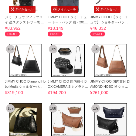
タイムセール
タイムセール
タイムセール
ジミーチュウ フィッツロ
JIMMY CHOO ジミーチュ
JIMMY CHOO【ジミーチ
イ 星スタッズ レザー黒 バ
ー トートバッグ 紺 - 20149
ュウ】 ショルダーバッグ
ックパック
26J0015
レディース
¥83,952
¥18,149
¥46,332
1%OFF
1%OFF
1%OFF
184
185
186
JIMMY CHOO Diamond Ho
JIMMY CHOO 国内買付 B
JIMMY CHOO 国内買付 DI
bo Media ショルダーバッ
OX CAMERA S カメラクロ
AMOND HOBO M ショル
グ
スボディ
ダーバッグ
¥319,100
¥194,200
¥261,000
187
188
189