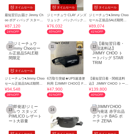
タイムセール
タイムセール
タイムセール
最短翌日お届け Jimmy Ch
ジミーチュウ CLAY メンズ
ジミーチュウ♦Jimmy Choo
oo ボディバッグ スタース
リュック バックパック
セール正規品SALE期間限
タッズ ロゴ
Jimmy Choo
定
¥87,120
¥76,032
¥89,074
24%OFF
65%OFF
41%OFF
10
11
12
タイムセール
ジミーチュウ♦Jimmy Choo
6万取引突破★UPS速達便
【最短翌日着・関税送料
セール正規品SALE期間限
利用【JIMMY CHOO】FIN
込】 JIMMY CHOO トート
定
SLEY_ベルトバッグ
バッグ STAR TRIM
¥94,548
¥47,900
¥139,800
38%OFF
61%OFF
40%OFF
13
14
15
タイムセール
タイムセール
タイムセール