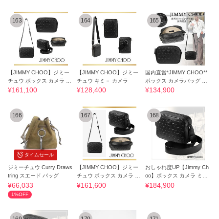
163
164
165
【JIMMY CHOO】ジミー
【JIMMY CHOO】ジミー
国内直営*JIMMY CHOO**
チュウ ボックス カメラ ミ
チュウ キミ－ カメラ
ボックス カメラバッグ ス
ディアム
モール ブラック
¥161,100
¥128,400
¥134,900
166
167
168
タイムセール
ジミーチュウ Curry Draws
【JIMMY CHOO】ジミー
おしゃれ度UP【Jimmy Ch
tring スエード バッグ
チュウ ボックス カメラ ミ
oo】ボックス カメラ ミデ
ディアム
ィアム
¥66,033
¥161,600
¥184,900
1%OFF