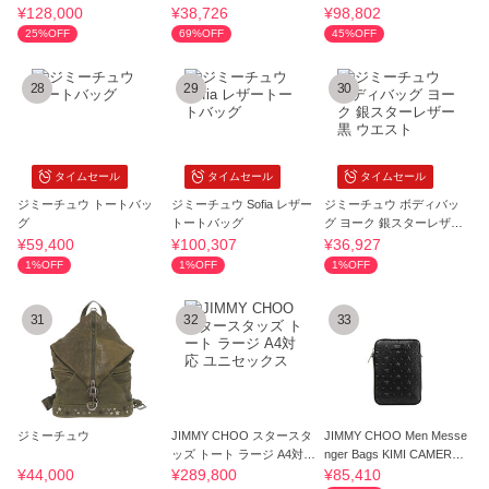
ユニセックス
OSCAR ゴールド
ACK SILVER
¥128,000
¥38,726
¥98,802
25%OFF
69%OFF
45%OFF
28
29
30
タイムセール
タイムセール
タイムセール
ジミーチュウ トートバッ
ジミーチュウ Sofia レザー
ジミーチュウ ボディバッ
グ
トートバッグ
グ ヨーク 銀スターレザー
黒 ウエスト
¥59,400
¥100,307
¥36,927
1%OFF
1%OFF
1%OFF
31
32
33
ジミーチュウ
JIMMY CHOO スタースタ
JIMMY CHOO Men Messe
ッズ トート ラージ A4対応
nger Bags KIMI CAMERA E
ユニセックス
MG BLACK
¥44,000
¥289,800
¥85,410