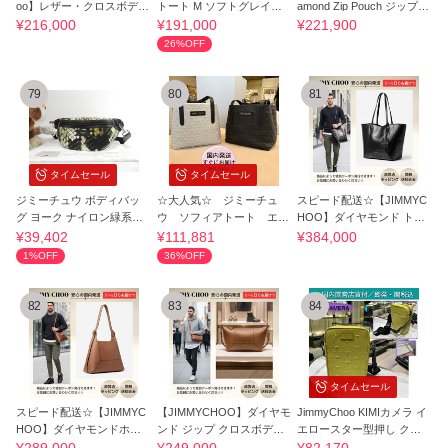
oo】レザー・クロスボディ
トート M ソフトグレイニ
amond Zip Pouch ジップ
バッグ
ーレザー TAN
ポーチ
¥216,000
¥191,000
¥221,900
26%OFF
79
80
81
タイムセール
タイムセール
ジミーチュウ ボディバッ
☆大人気☆ ジミーチュ
スピード配送☆【JIMMYC
グ ヨーク ナイロン緑系レ
ウ ソフィアトート エン
HOO】ダイヤモンド トー
ザー黒
ボススターズ
トM 送料関税込
¥39,402
¥111,881
¥384,000
1%OFF
36%OFF
82
83
84
タイムセール
スピード配送☆【JIMMYC
【JIMMYCHOO】ダイヤモ
JimmyChoo KIMIカメラ イ
HOO】ダイヤモンドホー
ンド ジップ クロスボディ
エロースター型押し クロ
ボーM 送料関税込
送料関税込
スボディバッグ