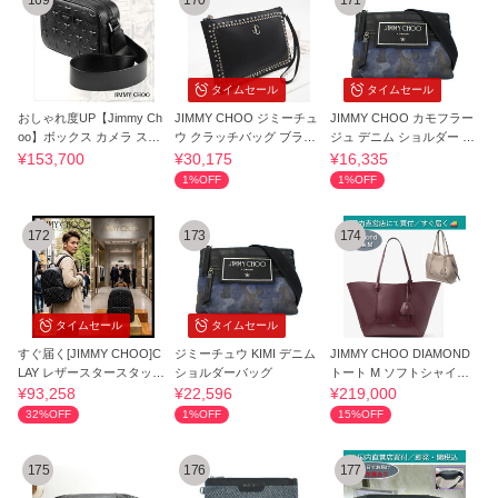
169
170
171
タイムセール
タイムセール
おしゃれ度UP【Jimmy Ch
JIMMY CHOO ジミーチュ
JIMMY CHOO カモフラー
oo】ボックス カメラ スモ
ウ クラッチバッグ ブラッ
ジュ デニム ショルダー KI
ール
ク カーフレザー
MI-CDJ-0097
¥153,700
¥30,175
¥16,335
1%OFF
1%OFF
172
173
174
タイムセール
タイムセール
すぐ届く[JIMMY CHOO]C
ジミーチュウ KIMI デニム
JIMMY CHOO DIAMOND
LAY レザースタースタッズ
ショルダーバッグ
トート M ソフトシャイニ
バックパック
ー カーフ レザー
¥93,258
¥22,596
¥219,000
32%OFF
1%OFF
15%OFF
175
176
177