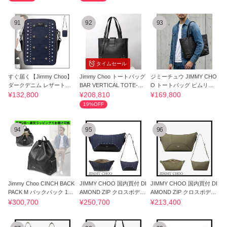
91
92
93
タイムセール
すぐ届く【Jimmy Choo】
Jimmy Choo トートバッグ
ジミーチュウ JIMMY CHO
ダークデニム レザートリ
BAR VERTICAL TOTE-M
O トートバッグ ピムリコ
ム カメラバッグ
U ZBC
トート S
¥132,800
¥208,810
¥169,800
19%OFF
94
95
96
Jimmy Choo CINCH BACK
JIMMY CHOO 国内買付 DI
JIMMY CHOO 国内買付 DI
PACK M バックパック 126
AMOND ZIP クロスボディ
AMOND ZIP クロスボディ
808485
バッグ
バッグ
¥300,700
¥250,700
¥213,400