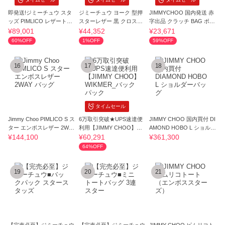
即発送!ジミーチュウ スタ
ジミーチュウ ヨーク 型押
JIMMYCHOO 国内発送 赤
ッズ PIMLICO レザートー
スターレザー 黒 クロスボ
字出品 クラッチ BAG ポー
ト大容量
ディバッグ
チ ZENA
¥89,001
¥44,352
¥23,671
60%OFF
1%OFF
59%OFF
16
17
18
タイムセール
Jimmy Choo PIMLICO S ス
6万取引突破★UPS速達便
JIMMY CHOO 国内買付 DI
ター エンボスレザー 2WAY
利用【JIMMY CHOO】WI
AMOND HOBO L ショルダ
バッグ
KMER_バックパック
ーバッグ
¥144,100
¥60,291
¥361,300
64%OFF
19
20
21