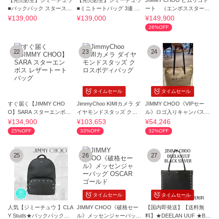
【完売必至】ジミーチュウ
【完売必至】ジミーチュウ
JIMMY CHOO ピムリコト
■バックパック スタースタ
■ミニトートバッグ 3連 ス
ート （エンボススター
ッズ
ター
ズ）
¥139,000
¥139,000
¥149,900
26%OFF
22
23
24
タイムセール
タイムセール
すぐ届く【JIMMY CHO
JimmyChoo KIMIカメラ ダ
JIMMY CHOO《VIPセー
O】SARA スターエンボス
イヤモンドスタッズ クロ
ル》ロゴ入りキャンバスト
レザートートバッグ
スボディバッグ
ート ベージュ
¥134,900
¥103,653
¥54,246
25%OFF
33%OFF
32%OFF
25
26
27
タイムセール
タイムセール
人気【ジミーチュウ 】CLA
JIMMY CHOO《破格セー
【国内即発送】【送料無
Y Studs★バックパック★
ル》メッセンジャーバッグ
料】★DEELAN UUF ★BL