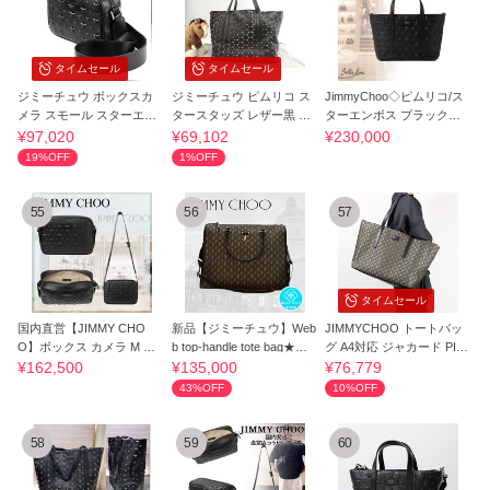
タイムセール
タイムセール
ジミーチュウ ボックスカ
ジミーチュウ ピムリコ ス
JimmyChoo◇ピムリコ/ス
メラ スモール スターエン
タースタッズ レザー黒 メ
ターエンボス ブラックレ
ボス
ンズトート
ザー ミニトート
¥97,020
¥69,102
¥230,000
19%OFF
1%OFF
55
56
57
タイムセール
国内直営【JIMMY CHO
新品【ジミーチュウ】Web
JIMMYCHOO トートバッ
O】ボックス カメラ M ク
b top-handle tote bag★ユ
グ A4対応 ジャカード PIM
ロスボディバッグ
ニセックス
LICO/S RAU
¥162,500
¥135,000
¥76,779
43%OFF
10%OFF
58
59
60