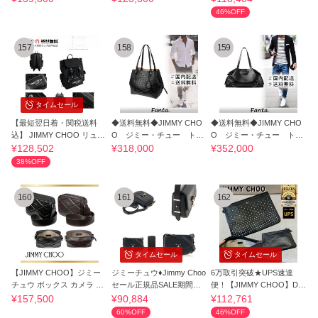
46%OFF
157
158
159
タイムセール
【最短翌日着・関税送料
◆送料無料◆JIMMY CHO
◆送料無料◆JIMMY CHO
込】 JIMMY CHOO リュッ
O ジミー・チュー トー
O ジミー・チュー トー
ク サック BAG
トバッグ
トバッグ
¥128,502
¥318,000
¥352,000
38%OFF
160
161
162
タイムセール
タイムセール
【JIMMY CHOO】ジミー
ジミーチュウ♦Jimmy Choo
6万取引突破★UPS速達
チュウ ボックス カメラ ス
セール正規品SALE期間限
便！【JIMMY CHOO】DE
モール
定
REK-N_クラッチバッグ
¥157,500
¥90,884
¥112,761
60%OFF
46%OFF