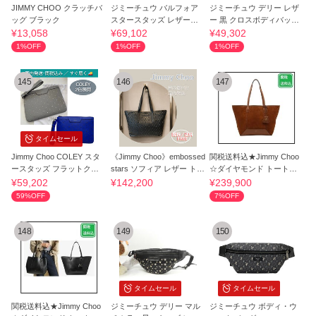
JIMMY CHOO クラッチバ
ジミーチュウ バルフォア
ジミーチュウ デリー レザ
ッグ ブラック
スタースタッズ レザー黒
ー 黒 クロスボディバッグ
メンズ s付
バムバッグ
¥13,058
¥69,102
¥49,302
1%OFF
1%OFF
1%OFF
145
146
147
タイムセール
Jimmy Choo COLEY スタ
《Jimmy Choo》embossed
関税送料込★Jimmy Choo
ースタッズ フラットクラ
stars ソフィア レザー トー
☆ダイヤモンド トートバ
ッチバッグ
トバッグ
ッグ ミディアム
¥59,202
¥142,200
¥239,900
59%OFF
7%OFF
148
149
150
タイムセール
タイムセール
関税送料込★Jimmy Choo
ジミーチュウ デリー マル
ジミーチュウ ボディ・ウ