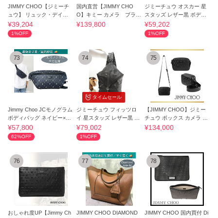
JIMMY CHOO【ジミーチ
国内直営【JIMMY CHO
ジミーチュウ オスカー 星
ュウ】 リュック・デイパ
O】キミー カメラ ブラッ
スタッズ レザー黒 ボディ
ック ユニセックス
ク
バッグ
¥39,204
¥139,800
¥59,202
1%OFF
1%OFF
73
74
75
タイムセール
Jimmy Choo JCモノグラム
ジミーチュウ フィッツロ
【JIMMY CHOO】ジミー
ボディバッグ ネイビー×グ
イ 星スタッズ レザー黒 バ
チュウ ボックス カメラ ス
レーグレー
ックパック
モール
¥57,800
¥79,002
¥134,000
62%OFF
1%OFF
76
77
78
おしゃれ度UP【Jimmy Ch
JIMMY CHOO DIAMOND
JIMMY CHOO 国内買付 Di