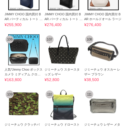
JIMMY CHOO 国内買付 B
JIMMY CHOO 国内買付 B
JIMMY CHOO 国内買付 B
AR バーティカル トート ミ
AR バーティカル トート ミ
AR ホールドオール ラージ
ディアム
ディアム
¥255,900
¥276,400
¥276,400
106
107
108
人気*Jimmy Choo ボックス
ジミーチュウ スタースタ
ジミーチュウ オスカー レ
カメラ ミディアム クロス
ッズ レザー
ザー ブラウン
ボディバッグ
¥163,800
¥52,800
¥38,500
109
110
111
ジミーチュウ クラッチバ
ジミーチュウ ドロースト
ジミーチュウ レザー メタ