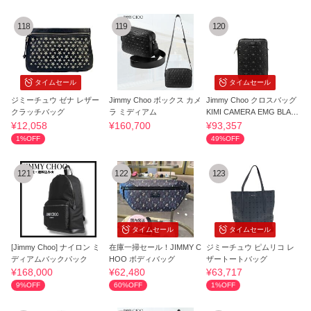
118
119
120
タイムセール
タイムセール
ジミーチュウ ゼナ レザー
Jimmy Choo ボックス カメ
Jimmy Choo クロスバッグ
クラッチバッグ
ラ ミディアム
KIMI CAMERA EMG BLAC
K
¥12,058
¥160,700
¥93,357
1%OFF
49%OFF
121
122
123
タイムセール
タイムセール
[Jimmy Choo] ナイロン ミ
在庫一掃セール！JIMMY C
ジミーチュウ ピムリコ レ
ディアムバックパック
HOO ボディバッグ
ザートートバッグ
¥168,000
¥62,480
¥63,717
9%OFF
60%OFF
1%OFF