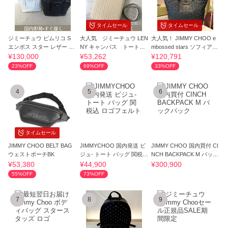
タイムセール
タイムセール
ジミーチュウ ピムリコ S
大人気 ジミーチュウ LEN
大人気！ JIMMY CHOO e
エンボス スター レザー ト
NY キャンバス トートバ
mbossed stars ソフィアト
ートバッグ
ッグ 星
ート M
¥130,000
¥53,262
¥120,791
23%OFF
69%OFF
33%OFF
4
5
6
タイムセール
JIMMY CHOO BELT BAG
JIMMYCHOO 国内発送 ビ
JIMMY CHOO 国内買付 CI
ウェストポーチBK
ジュ- トート バッグ 関税込
NCH BACKPACK M バック
ロゴフェルト
パック
¥53,380
¥44,900
¥300,900
55%OFF
73%OFF
7
8
9