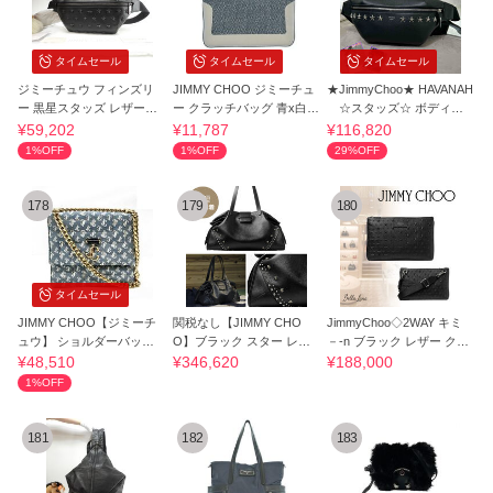
タイムセール
タイムセール
タイムセール
ジミーチュウ フィンズリ
JIMMY CHOO ジミーチュ
★JimmyChoo★ HAVANAH
ー 黒星スタッズ レザー黒
ー クラッチバッグ 青x白 -
☆スタッズ☆ ボディ・
ボディバッグ
2014926F0008
バムバッグ
¥59,202
¥11,787
¥116,820
1%OFF
1%OFF
29%OFF
178
179
180
タイムセール
JIMMY CHOO【ジミーチ
関税なし【JIMMY CHO
JimmyChoo◇2WAY キミ
ュウ】 ショルダーバッグ
O】ブラック スター レザ
－-n ブラック レザー クロ
レディース
ー トートバッグ
スボディバッグ
¥48,510
¥346,620
¥188,000
1%OFF
181
182
183