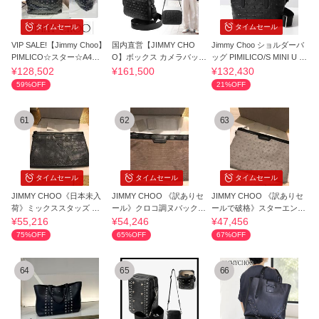
タイムセール
タイムセール
VIP SALE!【Jimmy Choo】
国内直営【JIMMY CHO
Jimmy Choo ショルダーバ
PIMLICO☆スター☆A4対
O】ボックス カメラバッグ
ッグ PIMILICO/S MINI U E
応☆ユニセックス
ミディアム
MG
¥128,502
¥161,500
¥132,430
59%OFF
21%OFF
61
62
63
タイムセール
タイムセール
タイムセール
JIMMY CHOO《日本未入
JIMMY CHOO 《訳ありセ
JIMMY CHOO 《訳ありセ
荷》ミックススタッズ レ
ール》クロコ調ヌバックD
ールで破格》スターエンボ
ザーDEREK グレー
EREK ライラック
スDEREK グレー
¥55,216
¥54,246
¥47,456
75%OFF
65%OFF
67%OFF
64
65
66