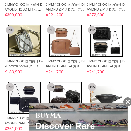
JIMMY CHOO 国内買付 DI
JIMMY CHOO 国内買付 DI
JIMMY CHOO 国内買付 DI
AMOND HOBO M ショル
AMOND ZIP クロスボディ
AMOND ZIP クロスボディ
ダーバッグ
バッグ
バッグ
¥309,600
¥221,200
¥272,600
190
191
192
JIMMYCHOO 国内買付 Bo
JIMMY CHOO 国内買付 DI
JIMMY CHOO 国内買付 DI
xCameraPiccola クロスボ
AMOND CAMERA カメラ
AMOND CAMERA カメラ
ディカメラバッグ
ポーチ
ポーチ
¥183,900
¥241,700
¥241,700
193
194
195
タイムセール
JIMMY CHOO 国内買付 DI
JIMMY CHOO 国内買付 Bo
ジミーチュウ デリー 型押
AMOND CAMERA クロス
x Camera Piccola クロスボ
しスター レザー黒 ボディ
ボディバッグ
ディカメラBag
バッグ
¥261,000
¥171,000
¥39,402