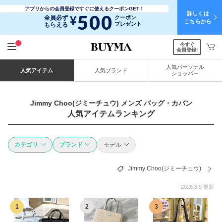
アプリからの会員登録ですぐに使えるクーポンGET！
詳しくは
500
¥
全員必ず
クーポン
こちらから
プレゼント
もらえる
今すぐ
会員登録!
人気パーソナル
人気アイテム
人気ブランド
ショッパー
Jimmy Choo(ジミーチュウ) メンズ バッグ・カバン
人気アイテムランキング
カテゴリ
ブランド
モデル
Jimmy Choo(ジミーチュウ)
2026.8.9 更新
1
2
3