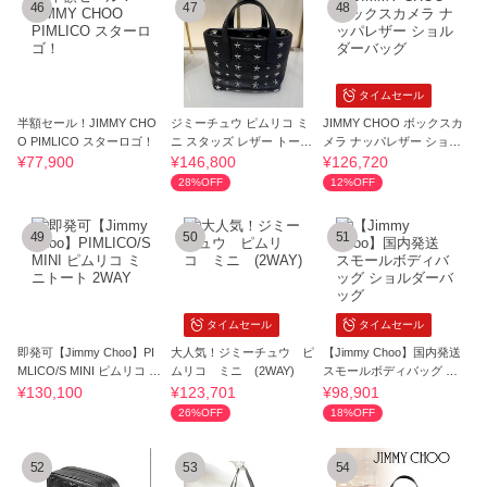
46
47
48
タイムセール
半額セール！JIMMY CHO
ジミーチュウ ピムリコ ミ
JIMMY CHOO ボックスカ
O PIMLICO スターロゴ！
ニ スタッズ レザー トート
メラ ナッパレザー ショル
バッグ
ダーバッグ
¥77,900
¥146,800
¥126,720
28%OFF
12%OFF
49
50
51
タイムセール
タイムセール
即発可【Jimmy Choo】PI
大人気！ジミーチュウ ピ
【Jimmy Choo】国内発送
MLICO/S MINI ピムリコ ミ
ムリコ ミニ (2WAY)
スモールボディバッグ シ
ニトート 2WAY
ョルダーバッグ
¥130,100
¥123,701
¥98,901
26%OFF
18%OFF
52
53
54