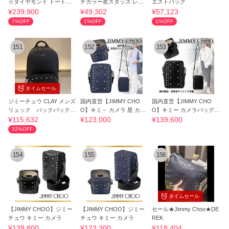
☆ダイヤモンド トートバ
チカラー星スタッズ レザ
エストバッグ
ッグ ミディアム
ー黒
¥239,900
¥49,302
¥57,123
7%OFF
1%OFF
1%OFF
151
152
153
タイムセール
ジミーチュウ CLAY メンズ
国内直営【JIMMY CHO
国内直営【JIMMY CHO
リュック バックパック
O】キミ－ カメラ 星 カメ
O】キミー カメラバッグ
星 スタッズ
ラバッグ デニム
星スタッズ 縦型
¥115,632
¥123,000
¥139,600
32%OFF
154
155
156
タイムセール
【JIMMY CHOO】ジミー
【JIMMY CHOO】ジミー
セール★Jimmy Choo★DE
チュウ キミー カメラ
チュウ キミー カメラ
REK
¥139,800
¥123,300
¥118,404