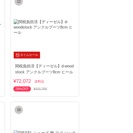
12
タイムセール
関税負担済【ディーゼル】d-wood
stock アンクルブーツ8cm ヒール
¥72,072
送料込
29%OFF
¥101,700
16