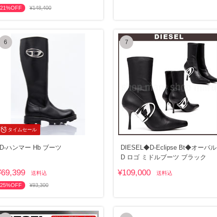
21%OFF
¥148,400
6
7
タイムセール
D-ハンマー Hb ブーツ
DIESEL◆D-Eclipse Bt◆オーバル
D ロゴ ミドルブーツ ブラック
¥69,399
¥109,000
送料込
送料込
25%OFF
¥93,300