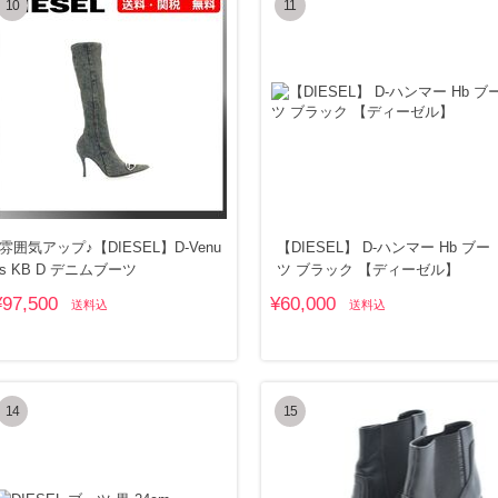
10
11
雰囲気アップ♪【DIESEL】D-Venu
【DIESEL】 D-ハンマー Hb ブー
s KB D デニムブーツ
ツ ブラック 【ディーゼル】
¥97,500
¥60,000
送料込
送料込
14
15