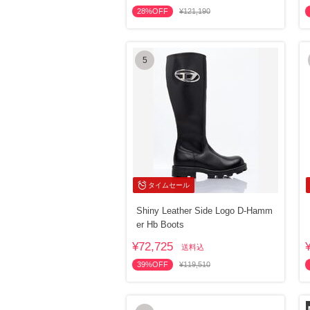
28%OFF
¥121,190
5
タイムセール
Shiny Leather Side Logo D-Hamm
er Hb Boots
¥72,725
送料込
39%OFF
¥119,510