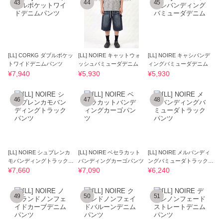
43
44
45
[LL] CORKG ダブルポケッ
[LL] NOIRE キャットウォ
[LL] NOIRE キャシバンデ
トワイドデニムパンツ
ッシュバミューダデニム
ィングバミューダデニム
¥7,940
¥5,930
¥5,930
46
47
48
[LL] NOIRE シュプレンカ
[LL] NOIRE ベセラカット
[LL] NOIRE メルバンディ
モバンディングトラックパ
バンディングカーゴパンツ
ングバミューダトラックパ
ンツ
ンツ
¥7,660
¥7,090
¥6,240
49
50
51