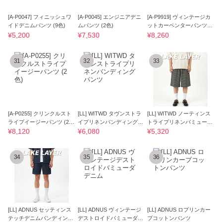
[A-P0047] フィニッシュワ
[A-P0045] エンジニアデニ
[A-P9919] ヴィンテージカ
イドデニムパンツ (9色)
ムパンツ (2色)
ットカーペンターパンツ (3
色)
¥5,200
¥7,530
¥8,260
31
32
33
[A-P0255] クリンクルスト
[LL] WITWD タヴンストラ
[LL] WITWD ノーティンス
ライプイージーパンツ (2
イプリネンバンディングパ
トライプリネンバミューダ
色)
ンツ
パンツ
¥8,120
¥6,080
¥5,320
34
35
36
[LL] ADNUS セッティンス
[LL] ADNUS ヴィンテージ
[LL] ADNUS ロブリンカー
テッチデニムバンディング
デストロイドバミューダデ
ブコットンパンツ