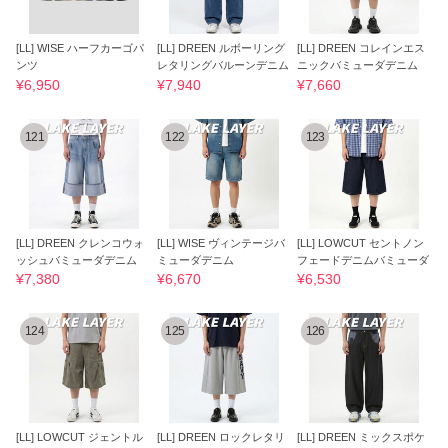
[LL] WISE ハーフカーゴパ
[LL] DREEN ルボーリング
[LL] DREEN コレインエス
ンツ
レタリングバルーンデニム
ニックバミューダデニム
¥6,950
¥7,940
¥7,660
121
122
123
[LL] DREEN クレンコウォ
[LL] WISE ヴィンテージバ
[LL] LOWCUT セントノン
ッシュバミューダデニム
ミューダデニム
フェードデニムバミューダ
¥7,380
¥6,670
¥6,530
124
125
126
[LL] LOWCUT ジェントル
[LL] DREEN ロックレタリ
[LL] DREEN ミックスポケ