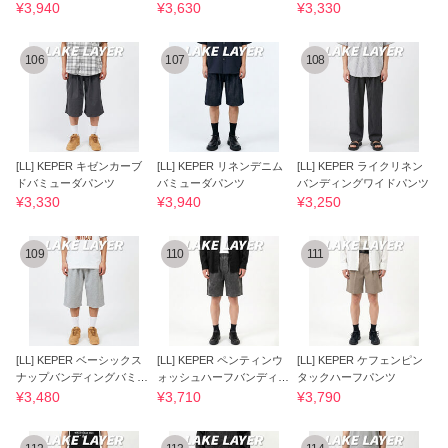
¥3,940
¥3,630
¥3,330
106
107
108
[LL] KEPER キゼンカーブ
[LL] KEPER リネンデニム
[LL] KEPER ライクリネン
ドバミューダパンツ
バミューダパンツ
バンディングワイドパンツ
¥3,330
¥3,940
¥3,250
109
110
111
[LL] KEPER ベーシックス
[LL] KEPER ペンティンウ
[LL] KEPER ケフェンピン
ナップバンディングバミュ
ォッシュハーフバンディン
タックハーフパンツ
ーダ
グパンツ
¥3,480
¥3,710
¥3,790