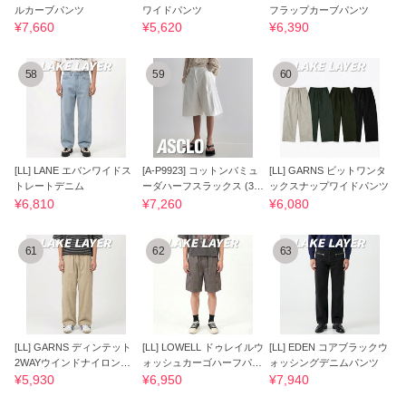
ルカーブパンツ
ワイドパンツ
フラップカーブパンツ
¥7,660
¥5,620
¥6,390
58
59
60
[LL] LANE エバンワイドス
[A-P9923] コットンバミュ
[LL] GARNS ビットワンタ
トレートデニム
ーダハーフスラックス (3
ックスナップワイドパンツ
色)
¥6,810
¥7,260
¥6,080
61
62
63
[LL] GARNS ディンテット
[LL] LOWELL ドゥレイルウ
[LL] EDEN コアブラックウ
2WAYウインドナイロンパ
ォッシュカーゴハーフパン
ォッシングデニムパンツ
ンツ
ツ
¥5,930
¥6,950
¥7,940