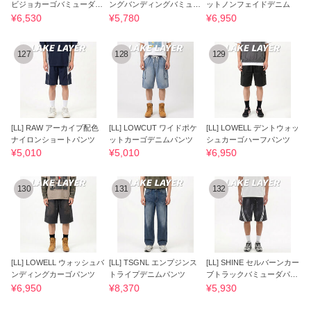
ビジョカーゴバミューダパ
ングバンディングバミュー
ットノンフェイドデニム
ンツ
ダパンツ
¥6,530
¥5,780
¥6,950
127
128
129
[LL] RAW アーカイブ配色
[LL] LOWCUT ワイドポケ
[LL] LOWELL デントウォッ
ナイロンショートパンツ
ットカーゴデニムパンツ
シュカーゴハーフパンツ
¥5,010
¥5,010
¥6,950
130
131
132
[LL] LOWELL ウォッシュバ
[LL] TSGNL エンプジンス
[LL] SHINE セルバーンカー
ンディングカーゴパンツ
トライプデニムパンツ
ブトラックバミューダパン
ツ
¥6,950
¥8,370
¥5,930