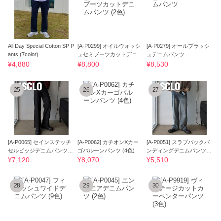
All Day Special Cotton SP P
[A-P0299] オイルウォッシ
[A-P0279] オールブラッシ
ants (7color)
ュセミブーツカットデニム
ュデニムパンツ
パンツ (2色)
¥4,880
¥8,800
¥8,530
25
26
27
[A-P0065] セインステッチ
[A-P0062] カチオンXカー
[A-P0051] スラブバックバ
セルビッジデニムパンツ (2
ゴバルーンパンツ (4色)
ンディングデニムパンツ (2
色)
色)
¥7,120
¥8,070
¥5,510
28
29
30