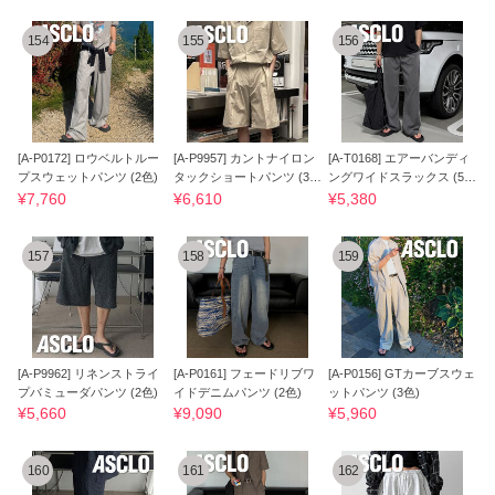
154
155
156
[A-P0172] ロウベルトルー
[A-P9957] カントナイロン
[A-T0168] エアーバンディ
プスウェットパンツ (2色)
タックショートパンツ (3
ングワイドスラックス (5
色)
色)
¥7,760
¥6,610
¥5,380
157
158
159
[A-P9962] リネンストライ
[A-P0161] フェードリブワ
[A-P0156] GTカーブスウェ
プバミューダパンツ (2色)
イドデニムパンツ (2色)
ットパンツ (3色)
¥5,660
¥9,090
¥5,960
160
161
162