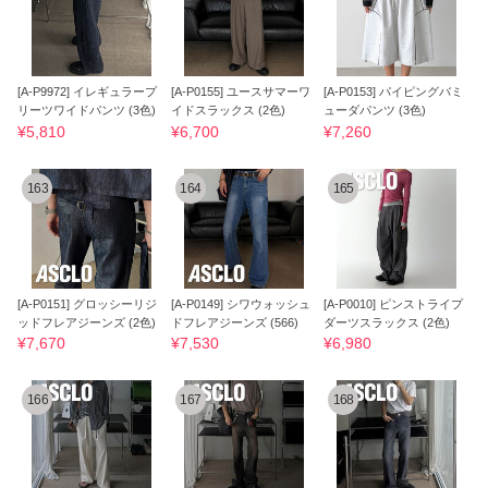
[A-P9972] イレギュラープ
[A-P0155] ユースサマーワ
[A-P0153] パイピングバミ
リーツワイドパンツ (3色)
イドスラックス (2色)
ューダパンツ (3色)
¥5,810
¥6,700
¥7,260
163
164
165
[A-P0151] グロッシーリジ
[A-P0149] シワウォッシュ
[A-P0010] ピンストライプ
ッドフレアジーンズ (2色)
ドフレアジーンズ (566)
ダーツスラックス (2色)
¥7,670
¥7,530
¥6,980
166
167
168