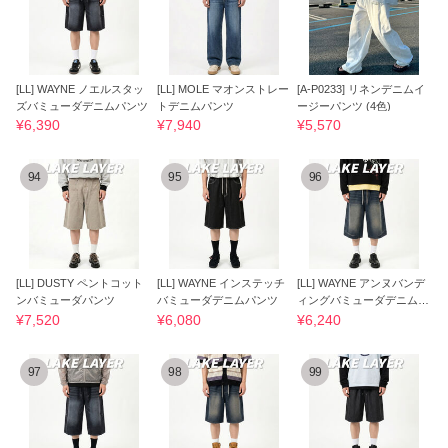
[LL] WAYNE ノエルスタッ
[LL] MOLE マオンストレー
[A-P0233] リネンデニムイ
ズバミューダデニムパンツ
トデニムパンツ
ージーパンツ (4色)
¥6,390
¥7,940
¥5,570
94
95
96
[LL] DUSTY ペントコット
[LL] WAYNE インステッチ
[LL] WAYNE アンヌバンデ
ンバミューダパンツ
バミューダデニムパンツ
ィングバミューダデニムパ
ンツ
¥7,520
¥6,080
¥6,240
97
98
99