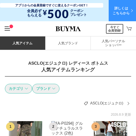
アプリからの会員登録ですぐに使えるクーポンGET！
詳しくは
500
¥
全員必ず
クーポン
こちらから
プレゼント
もらえる
今すぐ
会員登録!
人気パーソナル
人気アイテム
人気ブランド
ショッパー
ASCLO(エジュクロ) レディース ボトムス
人気アイテムランキング
カテゴリ
ブランド
ASCLO(エジュクロ)
2026.8.9 更新
1
2
3