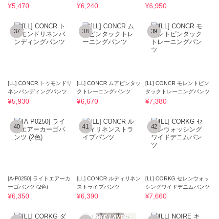
パンツ
ニム
¥5,470
¥6,240
¥6,950
37
38
39
[LL] CONCR トゥモンドリ
[LL] CONCR ムアピンタッ
[LL] CONCR モレントピン
ネンバンディングパンツ
クトレーニングパンツ
タックトレーニングパンツ
¥5,930
¥6,670
¥7,380
40
41
42
[A-P0250] ライトエアーカ
[LL] CONCR ルディリネン
[LL] CORKG セレンウォッ
ーゴパンツ (2色)
ストライプパンツ
シングワイドデニムパンツ
¥6,350
¥6,390
¥7,660