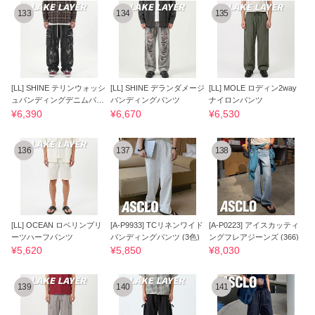
133
134
135
[LL] SHINE テリンウォッシ
[LL] SHINE デランダメージ
[LL] MOLE ロディン2way
ュバンディングデニムパン
バンディングパンツ
ナイロンパンツ
ツ
¥6,390
¥6,670
¥6,530
136
137
138
[LL] OCEAN ロベリンプリ
[A-P9933] TCリネンワイド
[A-P0223] アイスカッティ
ーツハーフパンツ
バンディングパンツ (3色)
ングフレアジーンズ (366)
¥5,620
¥5,850
¥8,030
139
140
141