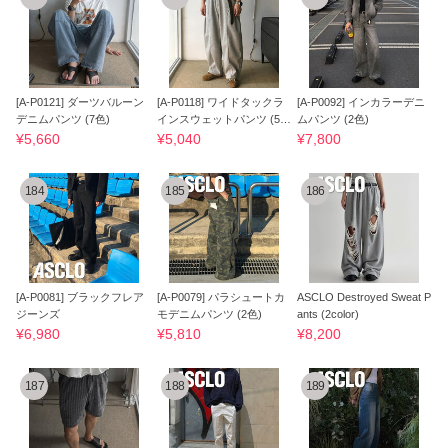
[A-P0121] ダーツバルーン
[A-P0118] ワイドタックラ
[A-P0092] インカラーデニ
デニムパンツ (7色)
インスウェットパンツ (5
ムパンツ (2色)
色)
¥5,660
¥5,040
¥7,800
184
185
186
[A-P0081] ブラックフレア
[A-P0079] パラシュートカ
ASCLO Destroyed Sweat P
ジーンズ
モデニムパンツ (2色)
ants (2color)
¥6,980
¥5,810
¥8,200
187
188
189