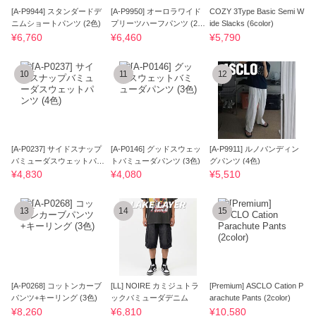
[A-P9944] スタンダードデ
[A-P9950] オーロラワイド
COZY 3Type Basic Semi W
ニムショートパンツ (2色)
プリーツハーフパンツ (2
ide Slacks (6color)
色)
¥6,760
¥6,460
¥5,790
10
11
12
[A-P0237] サイドスナップ
[A-P0146] グッドスウェッ
[A-P9911] ルノバンディン
バミューダスウェットパン
トバミューダパンツ (3色)
グパンツ (4色)
ツ (4色)
¥4,830
¥4,080
¥5,510
13
14
15
[A-P0268] コットンカーブ
[LL] NOIRE カミジュトラ
[Premium] ASCLO Cation P
パンツ+キーリング (3色)
ックバミューダデニム
arachute Pants (2color)
¥8,260
¥6,810
¥10,580