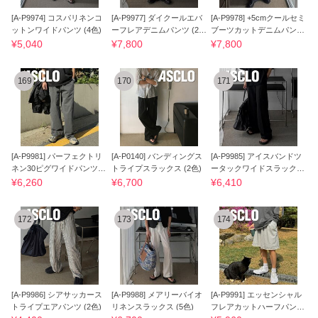
[A-P9974] コスパリネンコ
[A-P9977] ダイクールエバ
[A-P9978] +5cmクールセミ
ットンワイドパンツ (4色)
ーフレアデニムパンツ (2
ブーツカットデニムパンツ
色)
(656)
¥5,040
¥7,800
¥7,800
169
170
171
[A-P9981] パーフェクトリ
[A-P0140] バンディングス
[A-P9985] アイスバンドツ
ネン30ピグワイドパンツ
トライプスラックス (2色)
ータックワイドスラックス
(5色)
(2色)
¥6,260
¥6,700
¥6,410
172
173
174
[A-P9986] シアサッカース
[A-P9988] メアリーバイオ
[A-P9991] エッセンシャル
トライプエアパンツ (2色)
リネンスラックス (5色)
フレアカットハーフパンツ