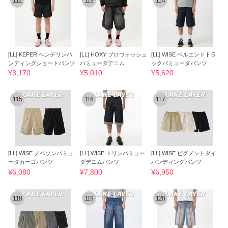
112
113
114
[LL] KEPER ヘンデリンバ
[LL] HOXY ブロウォッシュ
[LL] WISE ベルエンドトラ
ンディングショートパンツ
バミューダデニム
ックバミューダパンツ
¥3,170
¥5,010
¥5,620
115
116
117
[LL] WISE ノベソンバミュ
[LL] WISE トリンバミュー
[LL] WISE ピグメントダイ
ーダカーゴパンツ
ダデニムパンツ
バンディングパンツ
¥6,080
¥7,800
¥6,950
118
119
120