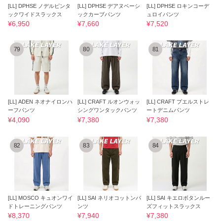
[LL] DPHSE ノデルピンタ
[LL] DPHSE デアヌベーシ
[LL] DPHSE ロキンコーデ
ックワイドスラックス
ックカーブパンツ
ュロイパンツ
¥6,950
¥7,660
¥7,520
79
80
81
[LL] ADEN ネオナイロンハ
[LL] CRAFT ルオンウォッ
[LL] CRAFT プエルストレ
ーフパンツ
シングワンタックパンツ
ートデニムパンツ
¥4,090
¥7,380
¥7,380
82
83
84
[LL] MOSCO キュオンワイ
[LL] SAI ネリオコットンパ
[LL] SAI キエロボタンルー
ドトレーニングパンツ
ンツ
ズフィットスラックス
¥8,370
¥7,940
¥7,380