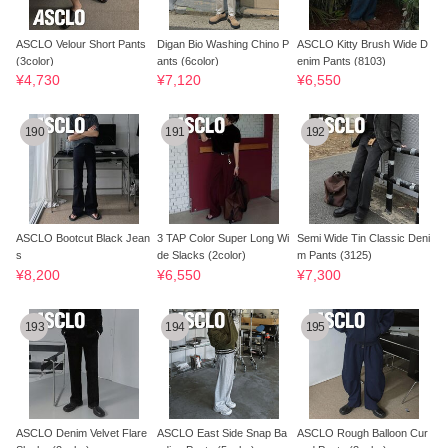
ASCLO Velour Short Pants
Digan Bio Washing Chino P
ASCLO Kitty Brush Wide D
(3color)
ants (6color)
enim Pants (8103)
¥4,730
¥7,120
¥6,550
190
191
192
ASCLO Bootcut Black Jean
3 TAP Color Super Long Wi
Semi Wide Tin Classic Deni
s
de Slacks (2color)
m Pants (3125)
¥8,200
¥6,550
¥7,300
193
194
195
ASCLO Denim Velvet Flare
ASCLO East Side Snap Ba
ASCLO Rough Balloon Cur