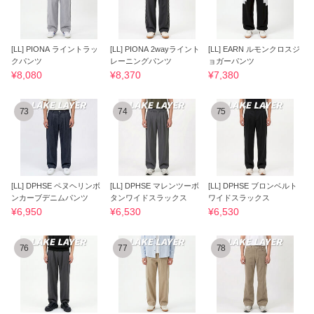
[LL] PIONA ライントラッ
[LL] PIONA 2wayライント
[LL] EARN ルモンクロスジ
クパンツ
レーニングパンツ
ョガーパンツ
¥8,080
¥8,370
¥7,380
73
74
75
[LL] DPHSE ペヌヘリンボ
[LL] DPHSE マレンツーボ
[LL] DPHSE ブロンベルト
ンカーブデニムパンツ
タンワイドスラックス
ワイドスラックス
¥6,950
¥6,530
¥6,530
76
77
78