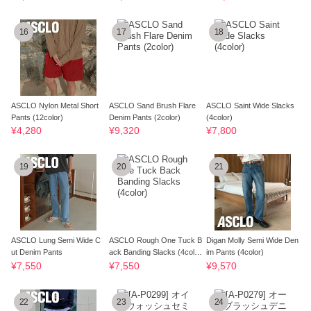
16
17
18
ASCLO Nylon Metal Short
ASCLO Sand Brush Flare
ASCLO Saint Wide Slacks
Pants (12color)
Denim Pants (2color)
(4color)
¥4,280
¥9,320
¥7,800
19
20
21
ASCLO Lung Semi Wide C
ASCLO Rough One Tuck B
Digan Molly Semi Wide Den
ut Denim Pants
ack Banding Slacks (4colo
im Pants (4color)
r)
¥7,550
¥7,550
¥9,570
22
23
24