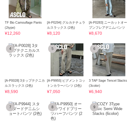
TF Bio Camouflage Pants
[A-P0294] グルカナチュラ
[A-P0283] ニーカットオー
(2type)
ルスラックス (2色)
プンフレアデニムパンツ
¥12,260
¥8,120
¥8,670
4
5
6
[A-P0028] 3タップテクニカ
[A-P9955] ピグメントコッ
3 TAP Sage Tencel Slacks
ルスラックス (2色)
トンカラーパンツ (2色)
(3color)
¥8,590
¥7,050
¥6,940
7
8
9