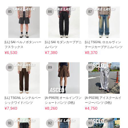
85
86
87
[LL] SAI ベルノボタンハー
[LL] SAI モダンカーブデニ
[LL] TSGNL ロエルヴィン
フスラックス
ムパンツ
テージカーブデニムパンツ
¥6,530
¥7,380
¥8,370
88
89
90
[LL] TSGNL レンテルベー
[A-P9929] オールインワン
[A-P0238] アイスクールイ
シックワイドパンツ
ショートパンツ (3色)
ージーパンツ (3色)
¥7,940
¥8,260
¥4,750
91
92
93