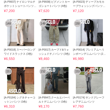
[A-P9937] ナイロンマルチ
[A-P9938] ピグメントカー
[A-P0023] ディープカモカ
ポケットショートパンツ (3
ゴショートパンツ (4色)
ーブウォッシングパンツ (2
色)
色)
¥7,200
¥7,620
¥7,120
148
149
150
[A-P0018] スーパーロング
[A-P0017] カーブド&ウォ
[A-P0014] プレミアムヘリ
ワイドスラックス (3色)
ッシュドチノパンツ (3色)
ンボーンデニムパンツ (2
色)
¥6,550
¥8,460
¥6,980
151
152
153
[A-P0184] シグネチャーコ
[A-P9947] クールエバーベ
[A-P0174] サンドグレーフ
ットンパンツ (3色)
ルトデニムパンツ (3色)
レアデニムパンツ
¥6,310
¥8,170
¥7,760