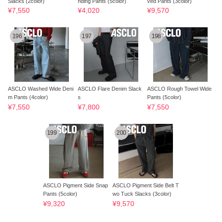
Slacks (2color)
nding Pants (5color)
ved Pants (3color)
¥7,550
¥4,020
¥9,570
196
197
198
ASCLO Washed Wide Deni
ASCLO Flare Denim Slack
ASCLO Rough Towel Wide
m Pants (4color)
s
Pants (5color)
¥7,550
¥7,800
¥7,550
199
200
ASCLO Pigment Side Snap
ASCLO Pigment Side Belt T
Pants (5color)
wo Tuck Slacks (3color)
¥9,320
¥9,570