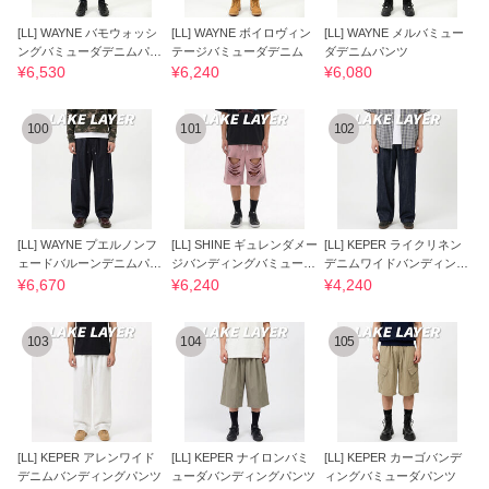
[LL] WAYNE バモウォッシ
[LL] WAYNE ボイロヴィン
[LL] WAYNE メルバミュー
ングバミューダデニムパン
テージバミューダデニム
ダデニムパンツ
ツ
¥6,530
¥6,240
¥6,080
100
101
102
[LL] WAYNE プエルノンフ
[LL] SHINE ギュレンダメー
[LL] KEPER ライクリネン
ェードバルーンデニムパン
ジバンディングバミューダ
デニムワイドバンディング
ツ
パンツ
パンツ
¥6,670
¥6,240
¥4,240
103
104
105
[LL] KEPER アレンワイド
[LL] KEPER ナイロンバミ
[LL] KEPER カーゴバンデ
デニムバンディングパンツ
ューダバンディングパンツ
ィングバミューダパンツ