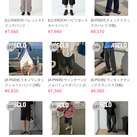
[LL] ENOCH ペレットスト
[LL] ENOCH ハビリボンス
[A-P0207] チェックリラッ
リングパンツ
カートパンツ
クスパンツ (2色)
¥7,660
¥7,940
¥8,170
142
143
144
[A-P0204] リネンワンタッ
[A-P9935] ヴィンテージビ
[A-P0195] ワンタックマジ
クショートパンツ (3色)
ジョバミューダパンツ (2
ックスラックス (3色)
色)
¥6,610
¥7,340
¥6,460
145
146
147