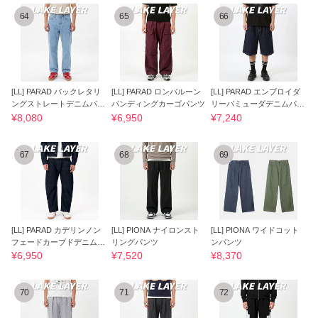
64
65
66
[LL] PARAD バックレタリ
[LL] PARAD ロンバルーン
[LL] PARAD エンブロイダ
ングストレートデニムパン
バンディングカーゴパンツ
リーバミューダデニムパン
ツ
ツ
¥8,080
¥6,950
¥7,240
67
68
69
[LL] PARAD カデリンノン
[LL] PIONA ナイロンスト
[LL] PIONA ワイドコット
フェードカーブドデニムパ
リングパンツ
ンパンツ
ンツ
¥6,950
¥7,520
¥8,370
70
71
72