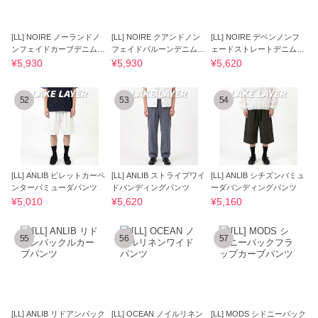
[LL] NOIRE ノーランドノ
[LL] NOIRE クアンドノン
[LL] NOIRE デベンノンフ
ンフェイドカーブデニムパ
フェイドバルーンデニムパ
ェードストレートデニムパ
ンツ
ンツ
ンツ
¥5,930
¥5,930
¥5,620
52
53
54
[LL] ANLIB ビレットカーペ
[LL] ANLIB ストライプワイ
[LL] ANLIB シチズンバミュ
ンターバミューダパンツ
ドバンディングパンツ
ーダバンディングパンツ
¥5,010
¥5,620
¥5,160
55
56
57
[LL] ANLIB リドアンバック
[LL] OCEAN ノイルリネン
[LL] MODS シドニーバック