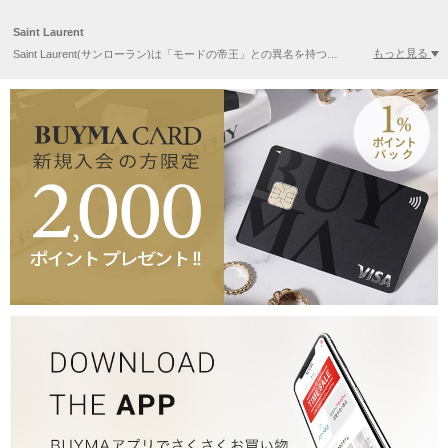
Saint Laurent
もっと見る
Saint Laurent(サンローラン)は「モードの帝王」との異名を持つ、アルジェリア出身のデザイナー、イヴ・サンローランが1962年に発表したブランドです。1960年代後半に、フランス人女優のカトリーヌ・ドヌーヴがマスコット的存在として位置したことで有名です。クラシカルなジャケットスタイルやラグジュアリーなドレスなどをコレクションで発表し話題を呼びました。2013年春夏コレクションより、新たにデザインディレクターに就任したエディ・スリマンのもとYves Saint Laurent(イヴサンローラン)からブランド名を変更。ビューティーラインのみこれまでのYves Saint Laurent(イヴサンローラン)のブランド名で発表されています。