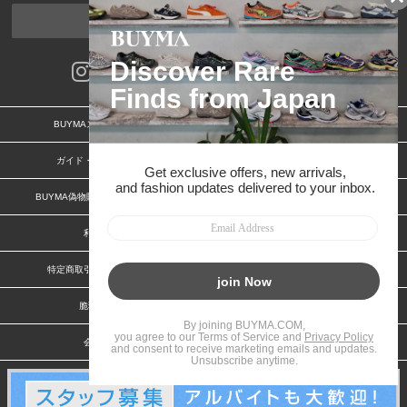
ページトップへ
BUYMAスタートガイド
安心への取り組み
ガイド・お問い合わせ
かんたん購入ガイド
BUYMA偽物販売防止の取り組み
BUYMA CARD
利用規約
プライバシー
特定商取引法に関する表記
お客様情報の外部送信について
脆弱性報告
お知らせ(PCサイト)
会社案内
スタッフ募集