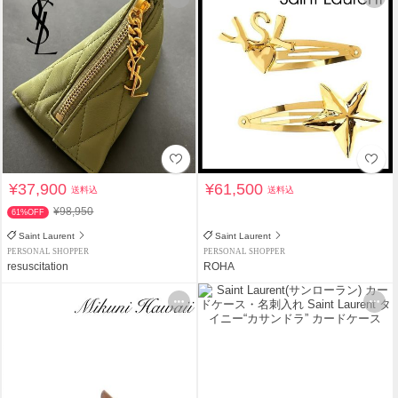
¥37,900
¥61,500
送料込
送料込
¥98,950
61%OFF
Saint Laurent
Saint Laurent
PERSONAL SHOPPER
PERSONAL SHOPPER
resuscitation
ROHA