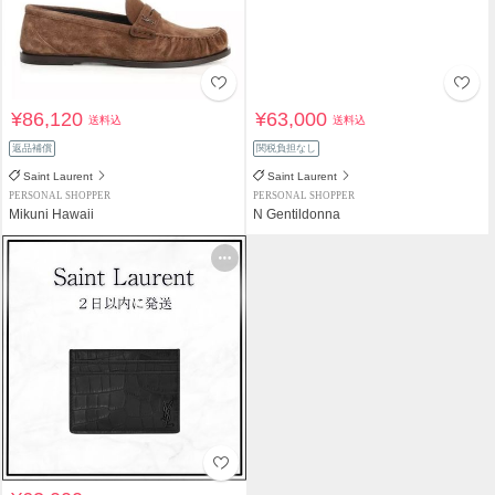
¥86,120
¥63,000
送料込
送料込
返品補償
関税負担なし
Saint Laurent
Saint Laurent
PERSONAL SHOPPER
PERSONAL SHOPPER
Mikuni Hawaii
N Gentildonna