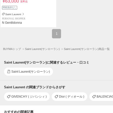
¥63,000
送料込
関税負担なし
Saint Laurent
PERSONAL SHOPPER
N Gentildonna
1
BUYMAトップ
Saint Laurent(サンローラン)
Saint Laurent(サンローラン)商品一覧
Saint Laurent(サンローラン)に関連するレビュー・口コミ
Saint Laurent(サンローラン)
Saint Laurent の関連ブランドからさがす
GIVENCHY ( ジバンシィ )
Dior ( ディオール )
BALENCIA
おすすめの関連記事