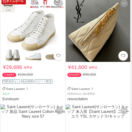
タイムセール
¥29,686
¥41,600
送料込
送料込
¥104,500
¥98,950
71%OFF
57%OFF
関税負担なし
返品補償
スピード配送
Saint Laurent
Saint Laurent
SHOP
PERSONAL SHOPPER
Eurobuyer
resuscitation