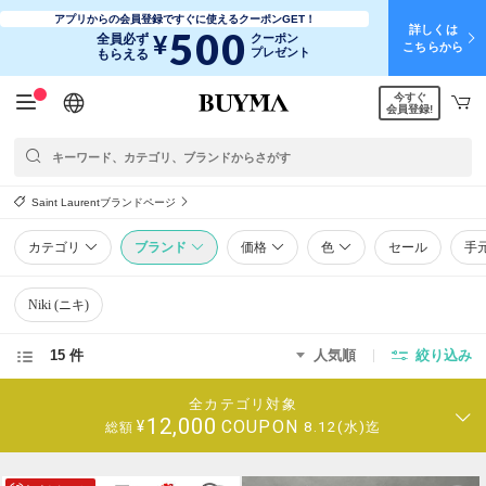
アプリからの会員登録ですぐに使えるクーポンGET！
詳しくは
500
¥
全員必ず
クーポン
こちらから
プレゼント
もらえる
今すぐ
日本語
English
简体中文
繁體中文
会員登録!
Saint Laurentブランドページ
カテゴリ
ブランド
価格
色
セール
手
Niki (ニキ)
15 件
人気順
絞り込み
全カテゴリ対象
12,000
COUPON
¥
8.12(水)迄
総額