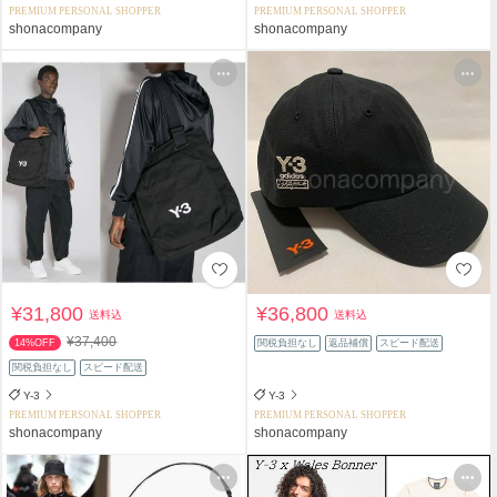
PREMIUM PERSONAL SHOPPER
PREMIUM PERSONAL SHOPPER
shonacompany
shonacompany
¥31,800
¥36,800
送料込
送料込
¥37,400
14%OFF
関税負担なし
返品補償
スピード配送
関税負担なし
スピード配送
Y-3
Y-3
PREMIUM PERSONAL SHOPPER
PREMIUM PERSONAL SHOPPER
shonacompany
shonacompany