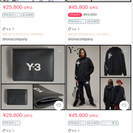
¥25,800
¥45,800
送料込
送料込
¥61,600
関税負担なし
返品補償
25%OFF
関税負担なし
返品補償
Y-3
Y-3
PREMIUM PERSONAL SHOPPER
PREMIUM PERSONAL SHOPPER
shonacompany
shonacompany
¥29,800
¥45,800
送料込
送料込
関税負担なし
関税負担なし
返品補償
スピード配送
Y-3
Y-3