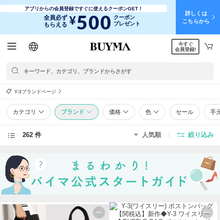
アプリからの会員登録ですぐに使えるクーポンGET！
詳しくは
500
¥
全員必ず
クーポン
こちらから
プレゼント
もらえる
今すぐ
日本語
English
简体中文
繁體中文
会員登録!
Y-3ブランドページ
カテゴリ
ブランド
価格
色
セール
手
262 件
人気順
絞り込み