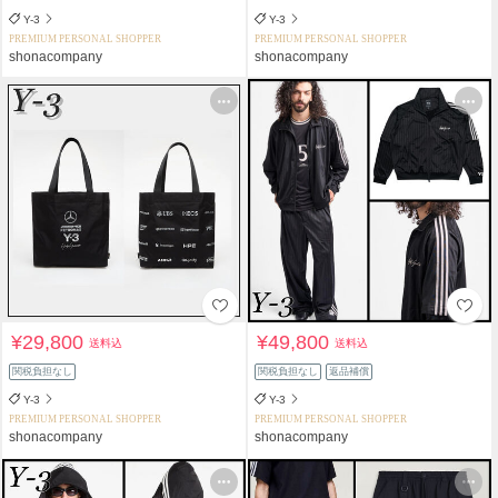
Y-3
Y-3
PREMIUM PERSONAL SHOPPER
PREMIUM PERSONAL SHOPPER
shonacompany
shonacompany
¥29,800
¥49,800
送料込
送料込
関税負担なし
関税負担なし
返品補償
Y-3
Y-3
PREMIUM PERSONAL SHOPPER
PREMIUM PERSONAL SHOPPER
shonacompany
shonacompany