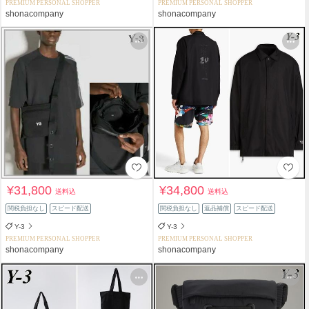
PREMIUM PERSONAL SHOPPER
PREMIUM PERSONAL SHOPPER
shonacompany
shonacompany
¥31,800
¥34,800
送料込
送料込
関税負担なし
スピード配送
関税負担なし
返品補償
スピード配送
Y-3
Y-3
PREMIUM PERSONAL SHOPPER
PREMIUM PERSONAL SHOPPER
shonacompany
shonacompany