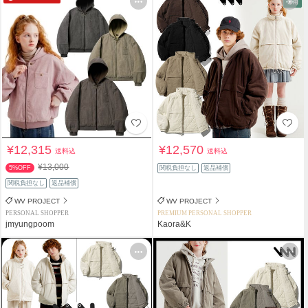
¥12,315
¥12,570
送料込
送料込
¥13,000
5%OFF
関税負担なし
返品補償
関税負担なし
返品補償
WV PROJECT
WV PROJECT
PERSONAL SHOPPER
PREMIUM PERSONAL SHOPPER
jmyungpoom
Kaora&K