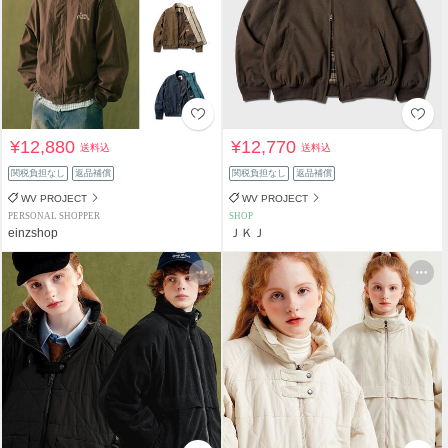
¥12,880
¥12,770
送料込
送料込
関税負担なし
返品補償
関税負担なし
返品補償
WV PROJECT
WV PROJECT
PERSONAL SHOPPER
SHOP
einzshop
ＪＫＪ