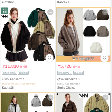
einzshop
Kaora&K
¥11,830
¥5,720
送料込
送料込
関税負担なし
返品補償
関税負担なし
返品補償
WV PROJECT
WV PROJECT
PREMIUM PERSONAL SHOPPER
PERSONAL SHOPPER
Kaora&K
Seri’s Choice