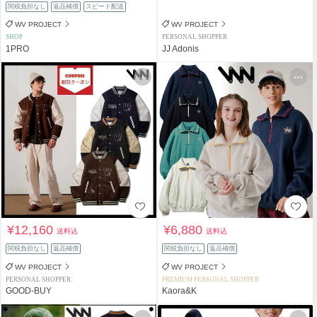
関税負担なし
返品補償
スピード配送
WV PROJECT
WV PROJECT
SHOP
PERSONAL SHOPPER
1PRO
JJ Adonis
¥12,160
¥6,880
送料込
送料込
関税負担なし
返品補償
関税負担なし
返品補償
WV PROJECT
WV PROJECT
PERSONAL SHOPPER
PREMIUM PERSONAL SHOPPER
GOOD-BUY
Kaora&K