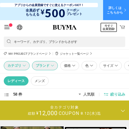
アプリからの会員登録ですぐに使えるクーポンGET！
詳しくは
500
¥
全員必ず
クーポン
こちらから
プレゼント
もらえる
今すぐ
日本語
English
简体中文
繁體中文
会員登録!
WV PROJECTブランドページ
ジャケット一覧ページ
カテゴリ
ブランド
価格
色
サイズ
レディース
メンズ
58 件
人気順
絞り込み
全カテゴリ対象
12,000
COUPON
¥
8.12(水)迄
総額