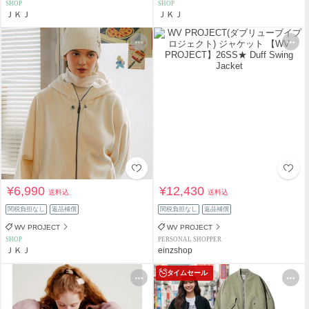
SHOP
SHOP
ＪＫＪ
ＪＫＪ
¥6,990
¥12,430
送料込
送料込
関税負担なし
返品補償
関税負担なし
返品補償
WV PROJECT
WV PROJECT
SHOP
PERSONAL SHOPPER
ＪＫＪ
einzshop
タイムセール