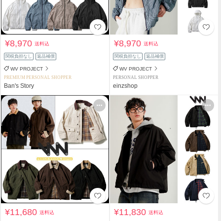
¥8,970
¥8,970
送料込
送料込
関税負担なし
返品補償
関税負担なし
返品補償
WV PROJECT
WV PROJECT
PREMIUM PERSONAL SHOPPER
PERSONAL SHOPPER
Ban's Story
einzshop
¥11,680
¥11,830
送料込
送料込