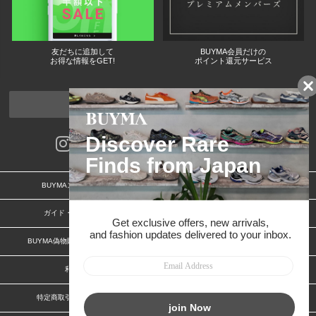
友だちに追加して
BUYMA会員だけの
お得な情報をGET!
ポイント還元サービス
ページトップへ
BUYMAスタートガイド
安心への取り組み
ガイド・お問い合わせ
かんたん購入ガイド
BUYMA偽物販売防止の取り組み
BUYMA CARD
利用規約
プライバシー
特定商取引法に関する表記
お客様情報の外部送信について