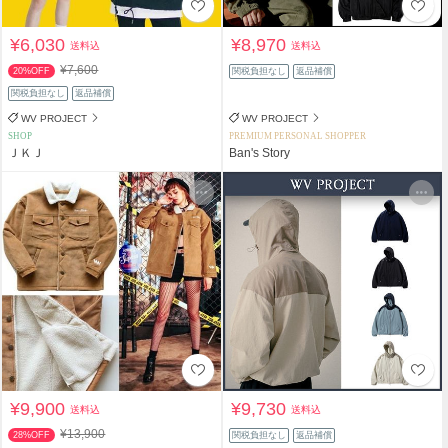
¥6,030
¥8,970
送料込
送料込
¥7,600
20%OFF
関税負担なし
返品補償
関税負担なし
返品補償
WV PROJECT
WV PROJECT
SHOP
PREMIUM PERSONAL SHOPPER
ＪＫＪ
Ban's Story
¥9,900
¥9,730
送料込
送料込
¥13,900
28%OFF
関税負担なし
返品補償