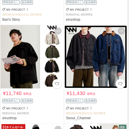
関税負担なし
返品補償
関税負担なし
返品補償
WV PROJECT
WV PROJECT
PREMIUM PERSONAL SHOPPER
PERSONAL SHOPPER
Ban's Story
einzshop
¥11,740
¥11,430
送料込
送料込
関税負担なし
返品補償
関税負担なし
返品補償
WV PROJECT
WV PROJECT
PERSONAL SHOPPER
PREMIUM PERSONAL SHOPPER
einzshop
Seoul_Channel
タイムセール