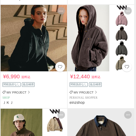
¥6,990
¥12,440
送料込
送料込
関税負担なし
返品補償
関税負担なし
返品補償
WV PROJECT
WV PROJECT
SHOP
PERSONAL SHOPPER
ＪＫＪ
einzshop