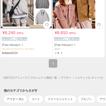
¥8,240
¥8,910
送料込
送料込
関税負担なし
返品補償
関税負担なし
返品補償
WV PROJECT
WV PROJECT
PREMIUM PERSONAL SHOPPER
SHOP
kotatsu0224
ＪＫＪ
1
 PROJECT(ダブリューブイプロジェクト)商品一覧
アウター
ジャケット(レディース)
他のカテゴリからさがす
アウター ALL
コート
フリースジャケット
ブルゾン
アウ