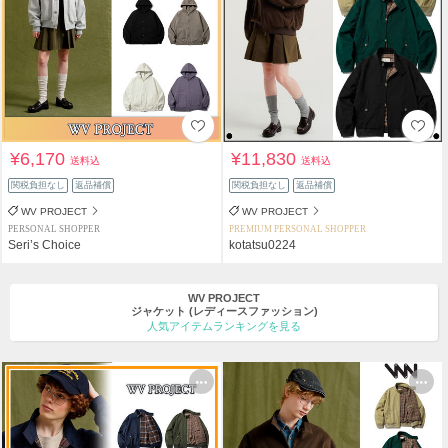
¥6,170
¥11,830
送料込
送料込
関税負担なし
返品補償
関税負担なし
返品補償
WV PROJECT
WV PROJECT
PERSONAL SHOPPER
PREMIUM PERSONAL SHOPPER
Seri’s Choice
kotatsu0224
WV PROJECT
ジャケット
(レディースファッション)
人気アイテムランキングを見る