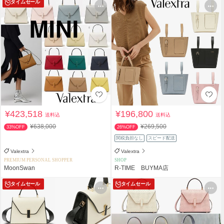
タイムセール
¥423,518
¥196,800
送料込
送料込
¥638,000
¥269,500
33%OFF
26%OFF
関税負担なし
スピード配送
Valextra
Valextra
PREMIUM PERSONAL SHOPPER
SHOP
MoonSwan
R-TIME BUYMA店
タイムセール
タイムセール