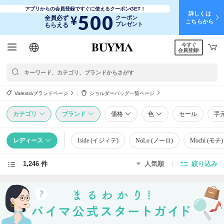
アプリからの会員登録ですぐに使えるクーポンGET！
詳しくは
500
¥
全員必ず
クーポン
こちらから
プレゼント
もらえる
今すぐ
日本語
English
简体中文
繁體中文
会員登録!
Valextraブランドページ
ショルダーバッグ一覧ページ
カテゴリ
ブランド
価格
色
セール
手
レディース
Iside (イジィデ)
NoLo (ノーロ)
Mochi (モチ)
1,246 件
人気順
絞り込み