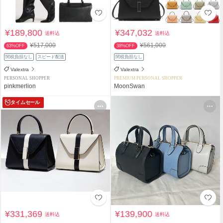
¥189,800
¥347,032
送料込
送料込
¥517,000
¥561,000
63%OFF
38%OFF
関税負担なし
スピード配送
関税負担なし
Valextra
Valextra
PERSONAL SHOPPER
PREMIUM PERSONAL SHOPPER
pinkmerlion
MoonSwan
タイムセール
¥331,369
¥139,900
送料込
送料込