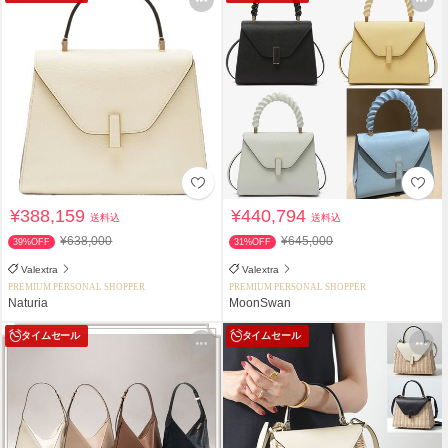
¥388,159
¥440,794
送料込
送料込
¥638,000
¥645,000
39%OFF
31%OFF
Valextra
Valextra
PREMIUM PERSONAL SHOPPER
PREMIUM PERSONAL SHOPPER
Naturia
MoonSwan
タイムセール
タイムセール