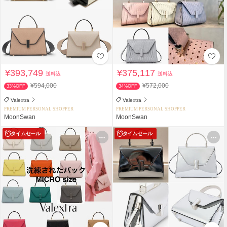
¥393,749
¥375,117
送料込
送料込
¥594,000
¥572,000
33%OFF
34%OFF
Valextra
Valextra
PREMIUM PERSONAL SHOPPER
PREMIUM PERSONAL SHOPPER
MoonSwan
MoonSwan
タイムセール
タイムセール