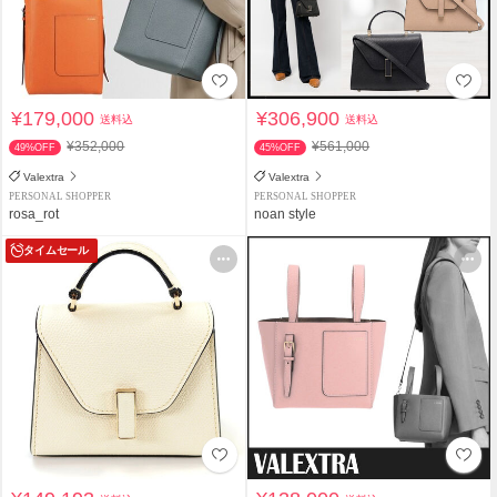
¥179,000
¥306,900
送料込
送料込
¥352,000
¥561,000
49%OFF
45%OFF
Valextra
Valextra
PERSONAL SHOPPER
PERSONAL SHOPPER
rosa_rot
noan style
タイムセール