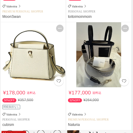
Valextra
Valextra
PREMIUM PERSONAL SHOPPER
PERSONAL SHOPPER
MoonSwan
toitoimoinmoin
¥178,000
¥177,000
送料込
送料込
¥357,500
¥264,000
50%OFF
32%OFF
関税負担なし
Valextra
Valextra
PERSONAL SHOPPER
PREMIUM PERSONAL SHOPPER
cubism
Naturia