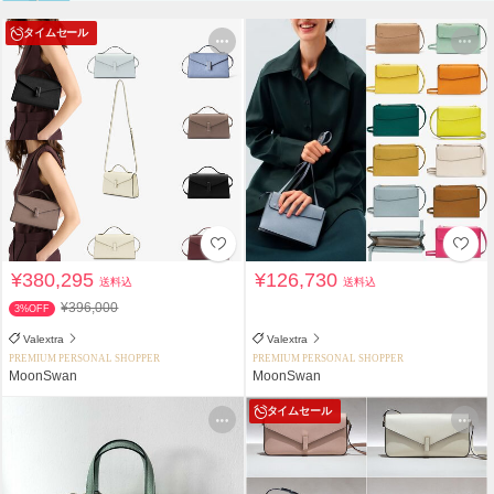
タイムセール
¥380,295
¥126,730
送料込
送料込
¥396,000
3%OFF
Valextra
Valextra
PREMIUM PERSONAL SHOPPER
PREMIUM PERSONAL SHOPPER
MoonSwan
MoonSwan
タイムセール