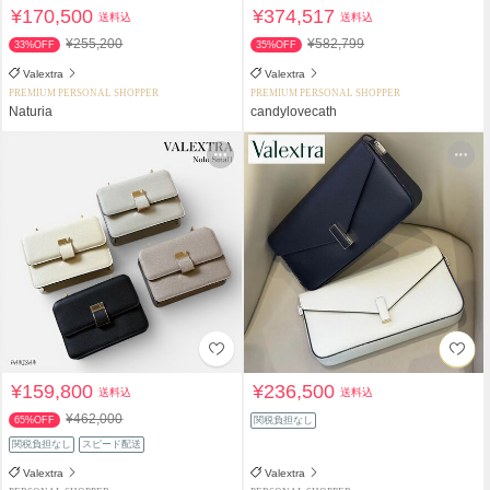
¥170,500
¥374,517
送料込
送料込
¥255,200
¥582,799
33%OFF
35%OFF
Valextra
Valextra
PREMIUM PERSONAL SHOPPER
PREMIUM PERSONAL SHOPPER
Naturia
candylovecath
¥159,800
¥236,500
送料込
送料込
¥462,000
65%OFF
関税負担なし
関税負担なし
スピード配送
Valextra
Valextra