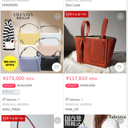
PERSONAL SHOPPER
PERSONAL SHOPPER
HANISAN
Sun Luxe
タイムセール
¥173,000
¥117,810
送料込
送料込
¥242,000
¥269,500
28%OFF
56%OFF
関税負担なし
Valextra
Valextra
PERSONAL SHOPPER
PERSONAL SHOPPER
suzu_mayu
rosa_rot
タイムセール