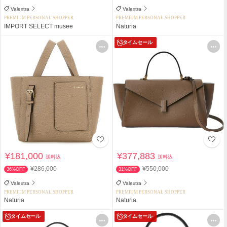
Valextra
Valextra
PREMIUM PERSONAL SHOPPER
PREMIUM PERSONAL SHOPPER
IMPORT SELECT musee
Naturia
タイムセール
¥181,000
¥377,883
送料込
送料込
¥286,000
¥550,000
36%OFF
31%OFF
Valextra
Valextra
PREMIUM PERSONAL SHOPPER
PREMIUM PERSONAL SHOPPER
Naturia
Naturia
タイムセール
タイムセール