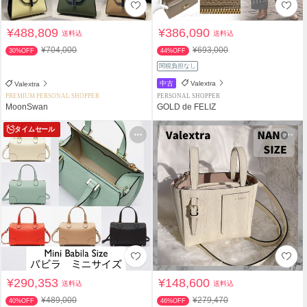
¥488,809
¥386,090
送料込
送料込
¥704,000
¥693,000
30%OFF
44%OFF
関税負担なし
中古
Valextra
Valextra
PREMIUM PERSONAL SHOPPER
PERSONAL SHOPPER
MoonSwan
GOLD de FELIZ
タイムセール
¥290,353
¥148,600
送料込
送料込
¥489,000
¥279,470
40%OFF
46%OFF