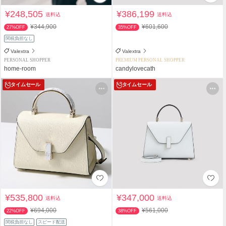
¥248,505
¥386,199
送料込
送料込
¥344,900
¥601,600
27%OFF
35%OFF
関税負担なし
Valextra
Valextra
PERSONAL SHOPPER
PREMIUM PERSONAL SHOPPER
home-room
candylovecath
タイムセール
タイムセール
¥535,800
¥347,000
送料込
送料込
¥694,000
¥561,000
22%OFF
38%OFF
関税負担なし
スピード配送