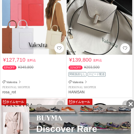
¥127,710
¥139,800
送料込
送料込
¥349,800
¥203,500
63%OFF
31%OFF
関税負担なし
スピード配送
Valextra
Valextra
PERSONAL SHOPPER
PERSONAL SHOPPER
rosa_rot
HANISAN
タイムセール
タイムセール