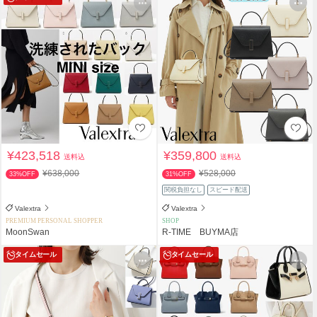
¥423,518
¥359,800
送料込
送料込
¥638,000
¥528,000
33%OFF
31%OFF
関税負担なし
スピード配送
Valextra
Valextra
PREMIUM PERSONAL SHOPPER
SHOP
MoonSwan
R-TIME BUYMA店
タイムセール
タイムセール