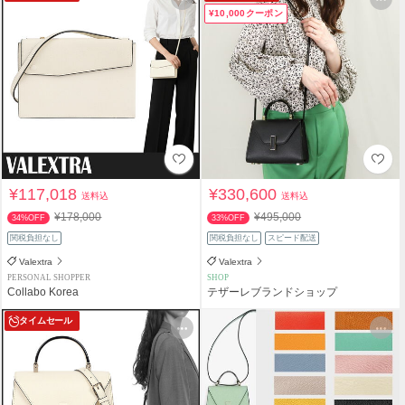
¥10,000クーポン
¥117,018
¥330,600
送料込
送料込
¥178,000
¥495,000
34%OFF
33%OFF
関税負担なし
関税負担なし
スピード配送
Valextra
Valextra
PERSONAL SHOPPER
SHOP
Collabo Korea
テザーレブランドショップ
タイムセール