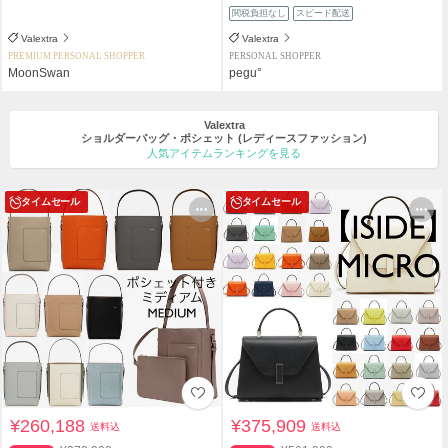
関税負担なし
スピード配送
Valextra
Valextra
PREMIUM PERSONAL SHOPPER
PERSONAL SHOPPER
MoonSwan
pegu°
Valextra
ショルダーバッグ・ポシェット
(レディースファッション)
人気アイテムランキングを見る
タイムセール
タイムセール
¥260,188
¥375,909
送料込
送料込