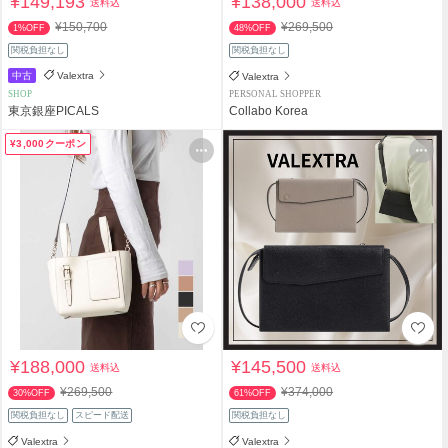
¥149,193
¥138,000
送料込
送料込
¥150,700
¥269,500
1%OFF
48%OFF
関税負担なし
関税負担なし
中古
Valextra
Valextra
SHOP
PERSONAL SHOPPER
東京銀座PICALS
Collabo Korea
¥3,000クーポン
¥188,000
¥145,500
送料込
送料込
¥269,500
¥374,000
30%OFF
61%OFF
関税負担なし
スピード配送
関税負担なし
Valextra
Valextra