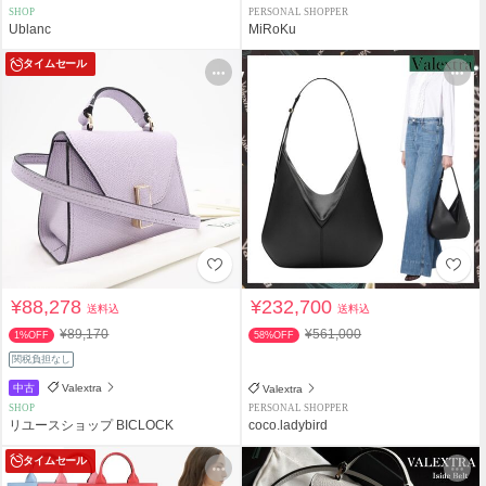
SHOP
PERSONAL SHOPPER
Ublanc
MiRoKu
タイムセール
¥88,278
¥232,700
送料込
送料込
¥89,170
¥561,000
1%OFF
58%OFF
関税負担なし
中古
Valextra
Valextra
SHOP
PERSONAL SHOPPER
リユースショップ BICLOCK
coco.ladybird
タイムセール