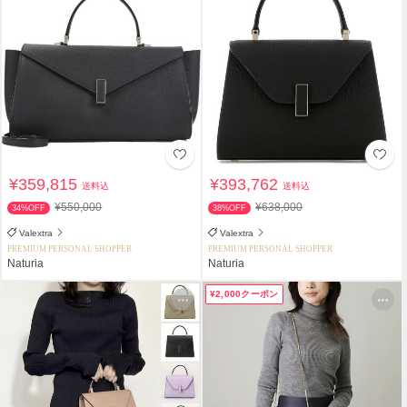
¥359,815
¥393,762
送料込
送料込
¥550,000
¥638,000
34%OFF
38%OFF
Valextra
Valextra
PREMIUM PERSONAL SHOPPER
PREMIUM PERSONAL SHOPPER
Naturia
Naturia
¥2,000クーポン