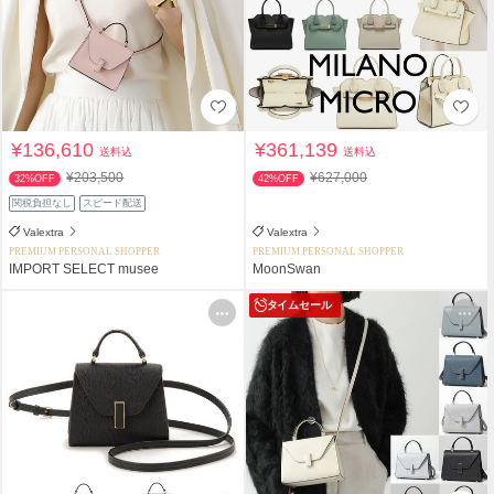
¥136,610
¥361,139
送料込
送料込
¥203,500
¥627,000
32%OFF
42%OFF
関税負担なし
スピード配送
Valextra
Valextra
PREMIUM PERSONAL SHOPPER
PREMIUM PERSONAL SHOPPER
IMPORT SELECT musee
MoonSwan
タイムセール