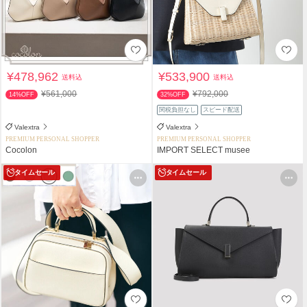
¥478,962
¥533,900
送料込
送料込
¥561,000
¥792,000
14%OFF
32%OFF
関税負担なし
スピード配送
Valextra
Valextra
PREMIUM PERSONAL SHOPPER
PREMIUM PERSONAL SHOPPER
Cocolon
IMPORT SELECT musee
タイムセール
タイムセール