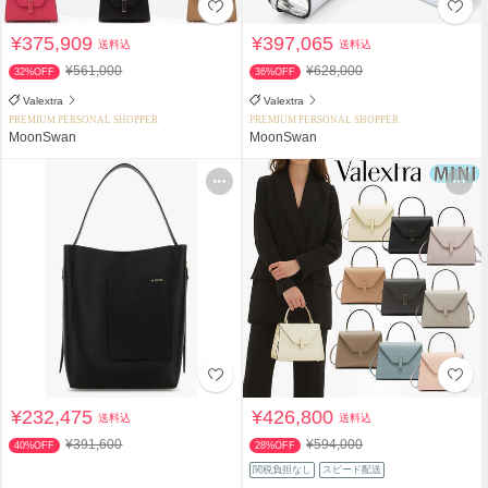
¥375,909
¥397,065
送料込
送料込
¥561,000
¥628,000
32%OFF
36%OFF
Valextra
Valextra
PREMIUM PERSONAL SHOPPER
PREMIUM PERSONAL SHOPPER
MoonSwan
MoonSwan
¥232,475
¥426,800
送料込
送料込
¥391,600
¥594,000
40%OFF
28%OFF
関税負担なし
スピード配送