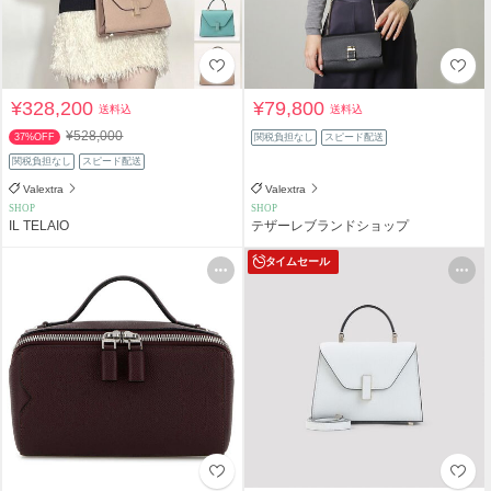
¥328,200
¥79,800
送料込
送料込
¥528,000
37%OFF
関税負担なし
スピード配送
関税負担なし
スピード配送
Valextra
Valextra
SHOP
SHOP
IL TELAIO
テザーレブランドショップ
タイムセール