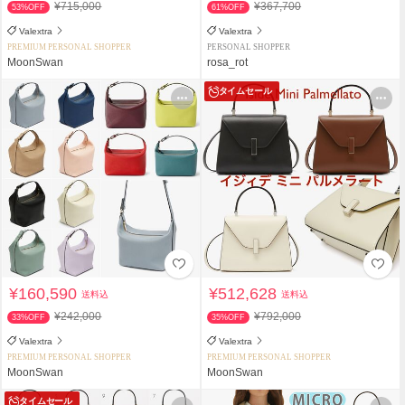
¥715,000
¥367,700
53%OFF
61%OFF
Valextra
Valextra
PREMIUM PERSONAL SHOPPER
PERSONAL SHOPPER
MoonSwan
rosa_rot
タイムセール
¥160,590
¥512,628
送料込
送料込
¥242,000
¥792,000
33%OFF
35%OFF
Valextra
Valextra
PREMIUM PERSONAL SHOPPER
PREMIUM PERSONAL SHOPPER
MoonSwan
MoonSwan
タイムセール