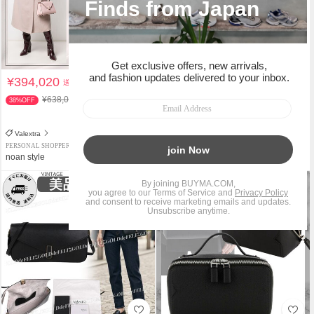
¥394,020
¥360,855
送料込
送料込
¥638,000
¥514,800
38%OFF
29%OFF
関税負担なし
Valextra
Valextra
PERSONAL SHOPPER
SHOP
noan style
アクセスショップ