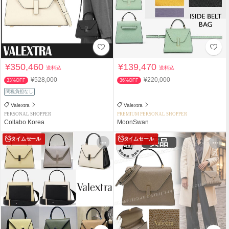
¥350,460
¥139,470
送料込
送料込
¥528,000
¥220,000
33%OFF
36%OFF
関税負担なし
Valextra
Valextra
PERSONAL SHOPPER
PREMIUM PERSONAL SHOPPER
Collabo Korea
MoonSwan
タイムセール
タイムセール