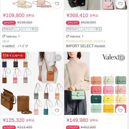
¥109,800
¥368,410
送料込
送料込
¥198,000
¥528,000
44%OFF
30%OFF
関税負担なし
スピード配送
関税負担なし
スピード配送
Valextra
Valextra
SHOP
PREMIUM PERSONAL SHOPPER
s-select バイマ
IMPORT SELECT musee
タイムセール
¥125,320
¥149,980
送料込
送料込
¥213,400
¥462,000
41%OFF
67%OFF