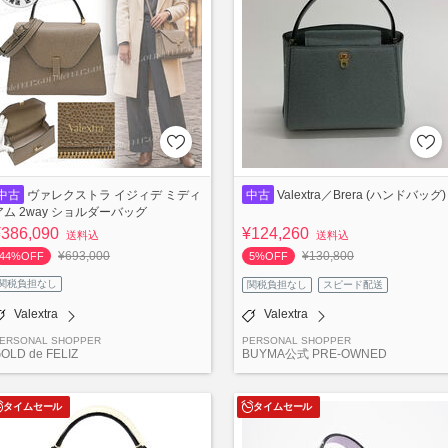
中古
ヴァレクストラ イジィデ ミディ
中古
Valextra／Brera (ハンドバッグ)
アム 2way ショルダーバッグ
¥386,090
¥124,260
送料込
送料込
¥693,000
¥130,800
44%OFF
5%OFF
関税負担なし
関税負担なし
スピード配送
Valextra
Valextra
ERSONAL SHOPPER
PERSONAL SHOPPER
OLD de FELIZ
BUYMA公式 PRE-OWNED
タイムセール
タイムセール