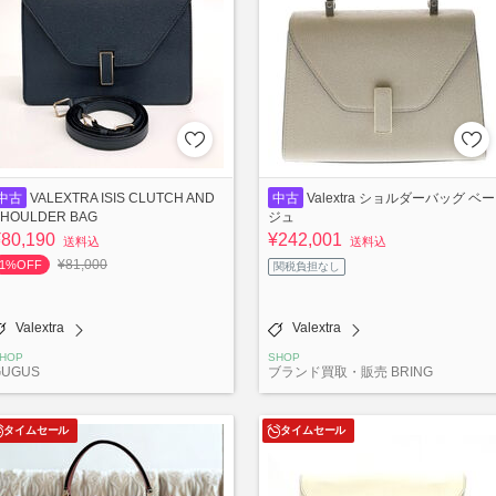
中古
VALEXTRA ISIS CLUTCH AND
中古
Valextra ショルダーバッグ ベー
HOULDER BAG
ジュ
¥80,190
¥242,001
送料込
送料込
¥81,000
1%OFF
関税負担なし
Valextra
Valextra
HOP
SHOP
GUGUS
ブランド買取・販売 BRING
タイムセール
タイムセール