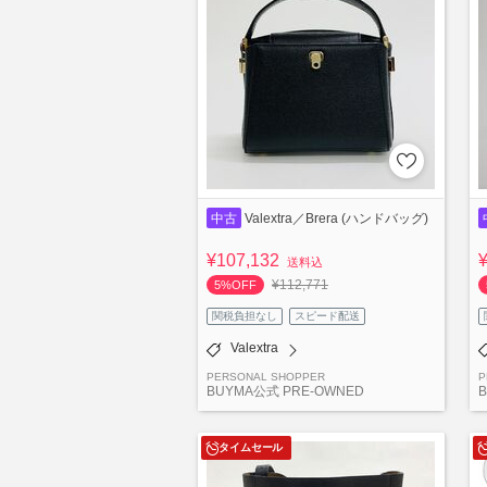
中古
Valextra／Brera (ハンドバッグ)
¥107,132
送料込
¥112,771
5%OFF
関税負担なし
スピード配送
Valextra
PERSONAL SHOPPER
P
BUYMA公式 PRE-OWNED
タイムセール