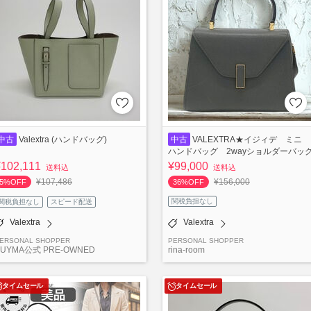
中古
Valextra (ハンドバッグ)
中古
VALEXTRA★イジィデ ミニ
ハンドバッグ 2wayショルダーバッ
¥102,111
¥99,000
送料込
送料込
¥107,486
¥156,000
5%OFF
36%OFF
関税負担なし
関税負担なし
スピード配送
Valextra
Valextra
ERSONAL SHOPPER
PERSONAL SHOPPER
BUYMA公式 PRE-OWNED
rina-room
タイムセール
タイムセール