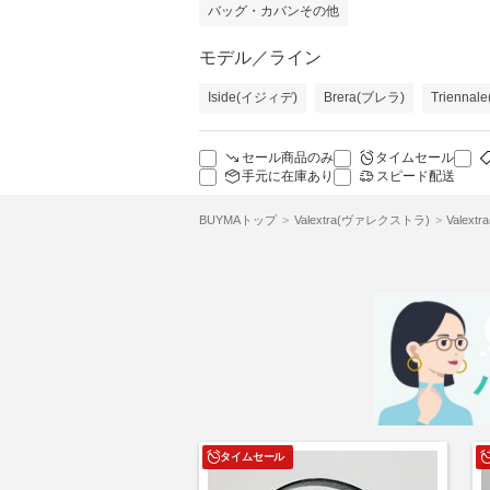
バッグ・カバンその他
モデル／ライン
Iside(イジィデ)
Brera(ブレラ)
Trienn
セール商品のみ
タイムセール
手元に在庫あり
スピード配送
BUYMAトップ
Valextra(ヴァレクストラ)
Vale
タイムセール