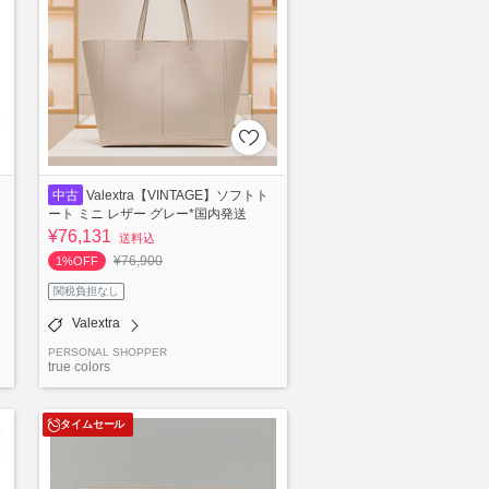
中古
Valextra【VINTAGE】ソフトト
ート ミニ レザー グレー*国内発送
¥76,131
送料込
¥76,900
1%OFF
関税負担なし
Valextra
PERSONAL SHOPPER
true colors
タイムセール