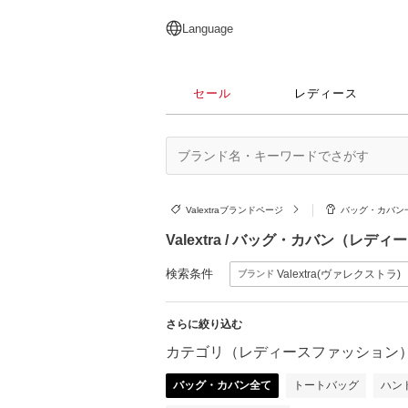
English
日本語
简体中文
繁體中文
Language
セール
レディース
Valextraブランドページ
バッグ・カバン
Valextra / バッグ・カバン（レ
検索条件
Valextra(ヴァレクストラ)
ブランド
さらに絞り込む
カテゴリ（レディースファッション
バッグ・カバン全て
トートバッグ
ハン