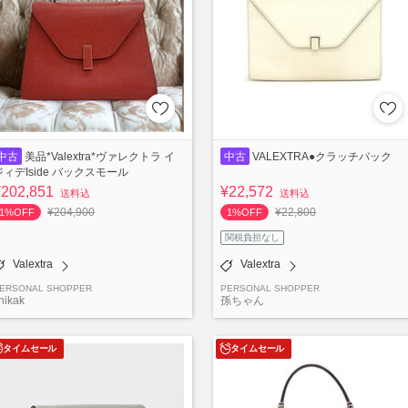
中古
美品*Valextra*ヴァレクトラ イ
中古
VALEXTRA●クラッチバック
ジィデIside バックスモール
¥202,851
¥22,572
送料込
送料込
¥204,900
¥22,800
1%OFF
1%OFF
関税負担なし
Valextra
Valextra
ERSONAL SHOPPER
PERSONAL SHOPPER
hikak
孫ちゃん
タイムセール
タイムセール