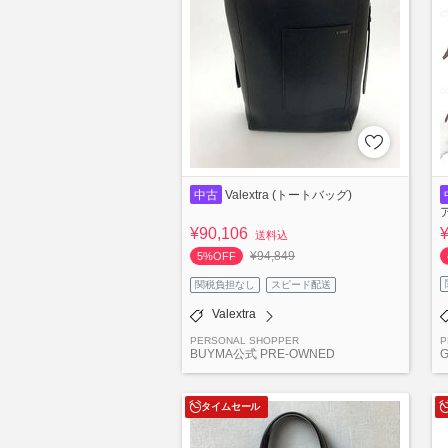
中古
Valextra (トートバッグ)
¥90,106
送料込
¥94,849
5%OFF
関税負担なし
スピード配送
Valextra
PERSONAL SHOPPER
P
BUYMA公式 PRE-OWNED
G
タイムセール