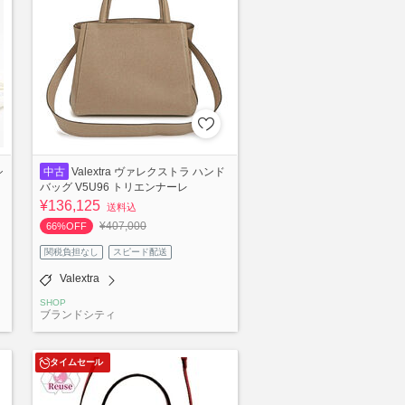
シ
中古
Valextra ヴァレクストラ ハンド
バッグ V5U96 トリエンナーレ
¥136,125
送料込
¥407,000
66%OFF
関税負担なし
スピード配送
Valextra
SHOP
ブランドシティ
タイムセール