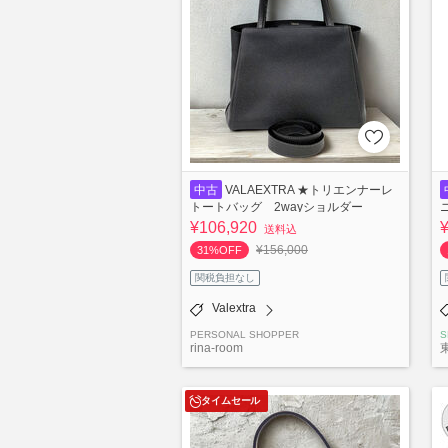
中古
VALAEXTRA ★トリエンナーレ
トートバッグ 2wayショルダー
¥106,920
送料込
¥156,000
31%OFF
関税負担なし
Valextra
PERSONAL SHOPPER
S
rina-room
タイムセール