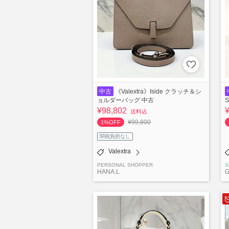
中古
《Valextra》Iside クラッチ＆シ
ョルダーバッグ 中古
S
¥98,802
送料込
¥99,800
1%OFF
関税負担なし
Valextra
PERSONAL SHOPPER
S
HANA.L