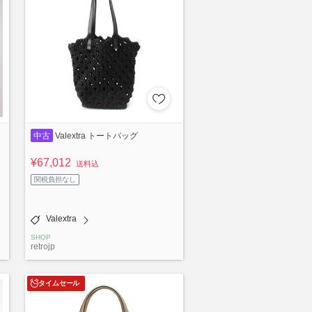
中古
Valextra トートバッグ
¥67,012
送料込
関税負担なし
Valextra
SHOP
retrojp
タイムセール