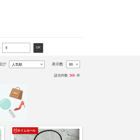
～
OK
¥
並び
表示数
該当件数
365
件
タイムセール