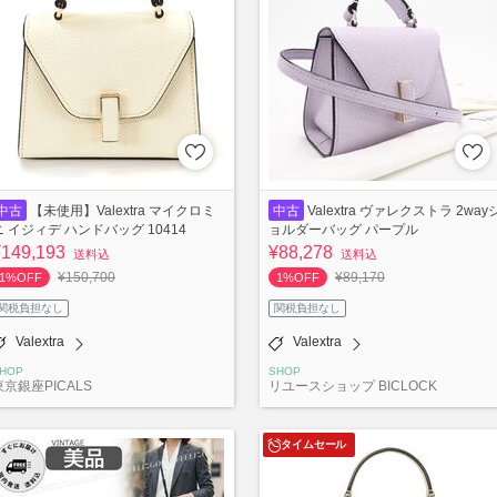
中古
【未使用】Valextra マイクロミ
中古
Valextra ヴァレクストラ 2way
ニ イジィデ ハンドバッグ 10414
ョルダーバッグ パープル
¥149,193
¥88,278
送料込
送料込
¥150,700
¥89,170
1%OFF
1%OFF
関税負担なし
関税負担なし
Valextra
Valextra
HOP
SHOP
東京銀座PICALS
リユースショップ BICLOCK
タイムセール