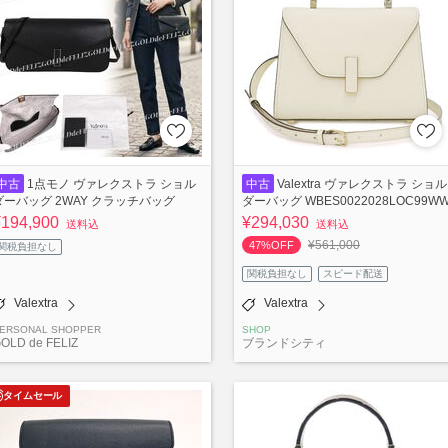
中古
1点モノ ヴァレクストラ ショル
中古
Valextra ヴァレクストラ ショル
ダーバッグ 2WAY クラッチバッグ
ダーバッグ WBES0022028LOC99W
¥194,900
¥294,030
送料込
送料込
¥561,000
47%OFF
関税負担なし
関税負担なし
スピード配送
Valextra
Valextra
ERSONAL SHOPPER
SHOP
OLD de FELIZ
ブランドシティ
タイムセール