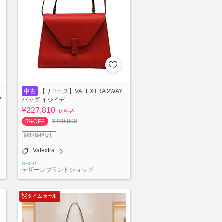
中古
【リユース】VALEXTRA 2WAY
W
バッグ イジイデ
¥227,810
送料込
¥239,800
5%OFF
関税負担なし
Valextra
SHOP
テザーレブランドショップ
タイムセール