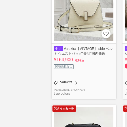
中古
Valextra【VINTAGE】Iside ベル
ト ウエストバッグ*美品*国内発送
¥164,900
送料込
関税負担なし
Valextra
PERSONAL SHOPPER
P
true colors
c
タイムセール