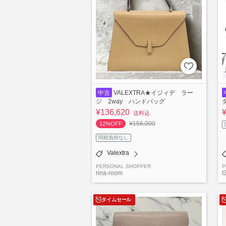
中古
VALEXTRA★イジィデ ラー
ジ 2way ハンドバッグ
¥136,620
送料込
¥156,000
12%OFF
関税負担なし
Valextra
PERSONAL SHOPPER
P
rina-room
G
タイムセール