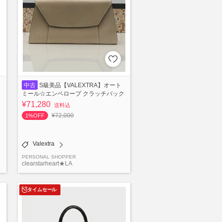
中古
S級美品【VALEXTRA】オート
ミール☆エンベロープ クラッチバック
¥71,280
送料込
¥72,000
1%OFF
Valextra
PERSONAL SHOPPER
clearstarheart★LA
タイムセール