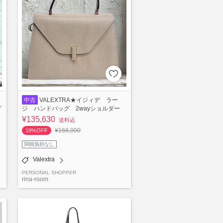
中古
VALEXTRA★イジィデ ラー
グ
ジ ハンドバッグ 2wayショルダー
¥135,630
送料込
¥168,000
19%OFF
関税負担なし
Valextra
PERSONAL SHOPPER
rina-room