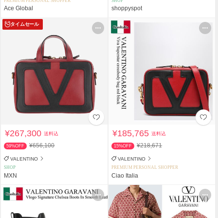
PREMIUM PERSONAL SHOPPER
SHOP
Ace Global
shoppyspot
タイムセール
¥267,300
¥185,765
送料込
送料込
¥656,100
¥218,671
59%OFF
15%OFF
VALENTINO
VALENTINO
SHOP
PREMIUM PERSONAL SHOPPER
MXN
Ciao Italia