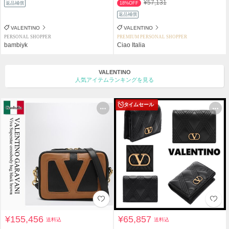
¥57,131
返品補償
18%OFF
返品補償
VALENTINO
VALENTINO
PERSONAL SHOPPER
PREMIUM PERSONAL SHOPPER
bambiyk
Ciao Italia
VALENTINO
人気アイテムランキングを見る
タイムセール
¥155,456
¥65,857
送料込
送料込