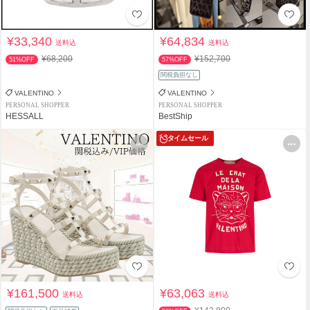
¥33,340
¥64,834
送料込
送料込
¥68,200
¥152,700
51%OFF
57%OFF
関税負担なし
VALENTINO
VALENTINO
PERSONAL SHOPPER
PERSONAL SHOPPER
HESSALL
BestShip
タイムセール
¥161,500
¥63,063
送料込
送料込