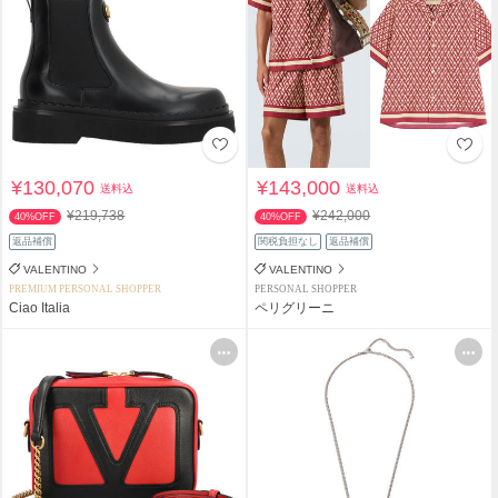
¥130,070
¥143,000
送料込
送料込
¥219,738
¥242,000
40%OFF
40%OFF
返品補償
関税負担なし
返品補償
VALENTINO
VALENTINO
PREMIUM PERSONAL SHOPPER
PERSONAL SHOPPER
Ciao Italia
ペリグリーニ