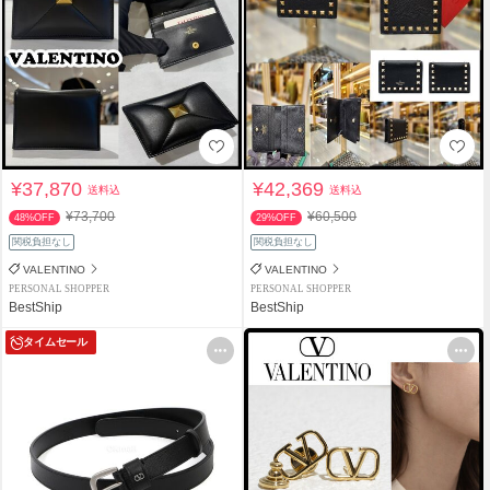
¥37,870
¥42,369
送料込
送料込
¥73,700
¥60,500
48%OFF
29%OFF
関税負担なし
関税負担なし
VALENTINO
VALENTINO
PERSONAL SHOPPER
PERSONAL SHOPPER
BestShip
BestShip
タイムセール