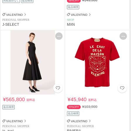
¥143,900
関税負担なし
返品補償
56%OFF
返品補償
VALENTINO
VALENTINO
PERSONAL SHOPPER
SHOP
J-SELECT
MXN
¥565,800
¥45,940
送料込
送料込
¥103,900
返品補償
55%OFF
返品補償
VALENTINO
VALENTINO
PERSONAL SHOPPER
PERSONAL SHOPPER
io_zusi
RIVIERA