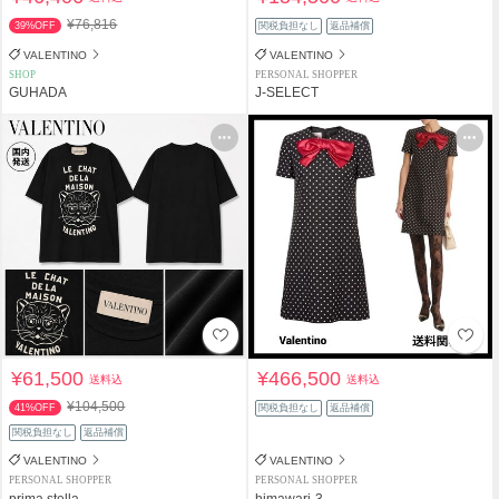
¥76,816
39%OFF
関税負担なし
返品補償
VALENTINO
VALENTINO
SHOP
PERSONAL SHOPPER
GUHADA
J-SELECT
¥61,500
¥466,500
送料込
送料込
¥104,500
41%OFF
関税負担なし
返品補償
関税負担なし
返品補償
VALENTINO
VALENTINO
PERSONAL SHOPPER
PERSONAL SHOPPER
prima stella
himawari-3