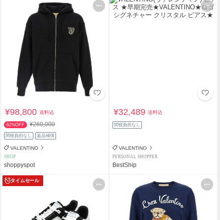
¥98,800
¥32,489
送料込
送料込
¥260,000
62%OFF
関税負担なし
関税負担なし
返品補償
VALENTINO
VALENTINO
SHOP
PERSONAL SHOPPER
shoppyspot
BestShip
タイムセール