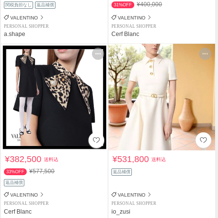
¥400,000
関税負担なし
返品補償
31%OFF
VALENTINO
VALENTINO
PERSONAL SHOPPER
PERSONAL SHOPPER
a.shape
Cerf Blanc
¥382,500
¥531,800
送料込
送料込
¥577,500
33%OFF
返品補償
返品補償
VALENTINO
VALENTINO
PERSONAL SHOPPER
PERSONAL SHOPPER
Cerf Blanc
io_zusi