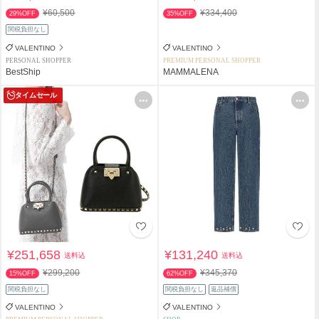
¥60,500
¥334,400
29%OFF
35%OFF
関税負担なし
VALENTINO
VALENTINO
PERSONAL SHOPPER
PREMIUM PERSONAL SHOPPER
BestShip
MAMMALENA
タイムセール
¥251,658
¥131,240
送料込
送料込
¥299,200
¥345,370
15%OFF
62%OFF
関税負担なし
関税負担なし
返品補償
VALENTINO
VALENTINO