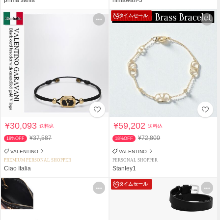
タイムセール
¥30,093
¥59,202
送料込
送料込
¥37,587
¥72,800
19%OFF
18%OFF
VALENTINO
VALENTINO
PREMIUM PERSONAL SHOPPER
PERSONAL SHOPPER
Ciao Italia
Stanley1
タイムセール