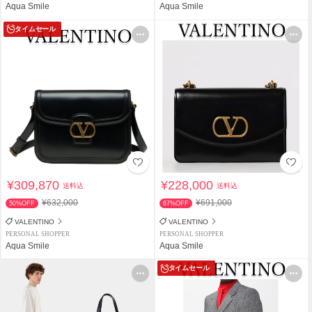
Aqua Smile
Aqua Smile
タイムセール
¥309,870
¥228,000
送料込
送料込
¥632,000
¥691,000
50%OFF
67%OFF
VALENTINO
VALENTINO
PERSONAL SHOPPER
PERSONAL SHOPPER
Aqua Smile
Aqua Smile
タイムセール