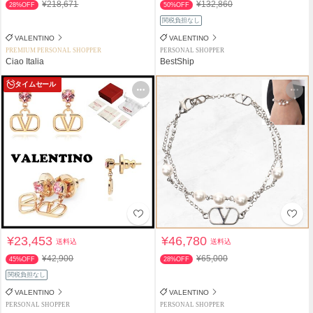
¥218,671
¥132,860
28%OFF
50%OFF
関税負担なし
VALENTINO
VALENTINO
PREMIUM PERSONAL SHOPPER
PERSONAL SHOPPER
Ciao Italia
BestShip
タイムセール
¥23,453
¥46,780
送料込
送料込
¥42,900
¥65,000
45%OFF
28%OFF
関税負担なし
VALENTINO
VALENTINO
PERSONAL SHOPPER
PERSONAL SHOPPER