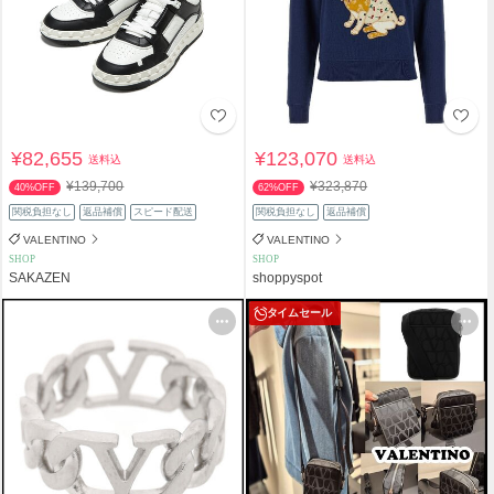
¥82,655
¥123,070
送料込
送料込
¥139,700
¥323,870
40%OFF
62%OFF
関税負担なし
返品補償
スピード配送
関税負担なし
返品補償
VALENTINO
VALENTINO
SHOP
SHOP
SAKAZEN
shoppyspot
タイムセール