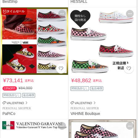
BestShip
HESSALL
タイムセール
¥73,141
¥48,862
送料込
送料込
¥84,900
13%OFF
関税負担なし
返品補償
関税負担なし
返品補償
VALENTINO
VALENTINO
PERSONAL SHOPPER
PERSONAL SHOPPER
PaPiCo
VAHINE Boutique