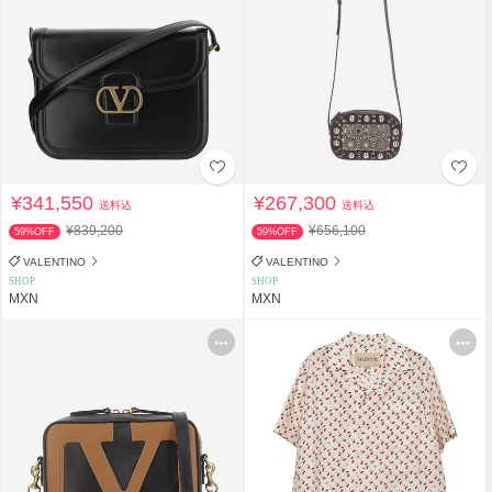
¥341,550
¥267,300
送料込
送料込
¥839,200
¥656,100
59%OFF
59%OFF
VALENTINO
VALENTINO
SHOP
SHOP
MXN
MXN