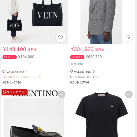
¥148,190
¥304,920
送料込
送料込
¥184,800
¥639,780
19%OFF
52%OFF
返品補償
VALENTINO
VALENTINO
PREMIUM PERSONAL SHOPPER
PERSONAL SHOPPER
Ace Global
Aqua Smile
タイムセール