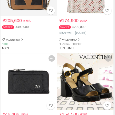
¥205,600
¥174,900
送料込
送料込
¥499,000
¥209,000
58%OFF
16%OFF
関税負担なし
返品補償
VALENTINO
VALENTINO
SHOP
PERSONAL SHOPPER
MXN
JUN_UNU
¥46,406
¥154,500
送料込
送料込