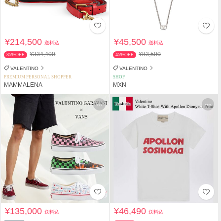
¥214,500
¥45,500
送料込
送料込
¥334,400
¥83,500
35%OFF
45%OFF
VALENTINO
VALENTINO
PREMIUM PERSONAL SHOPPER
SHOP
MAMMALENA
MXN
¥135,000
¥46,490
送料込
送料込