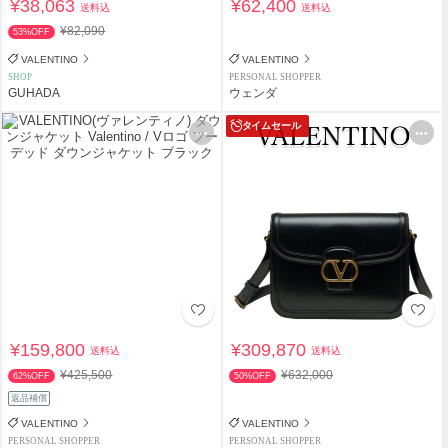
¥38,063
¥62,400
送料込
送料込
¥82,090
53%OFF
VALENTINO
VALENTINO
SHOP
PERSONAL SHOPPER
GUHADA
ウェンダ
タイムセール
¥159,800
¥309,870
送料込
送料込
¥425,500
¥632,000
62%OFF
50%OFF
返品補償
VALENTINO
VALENTINO
PERSONAL SHOPPER
PERSONAL SHOPPER