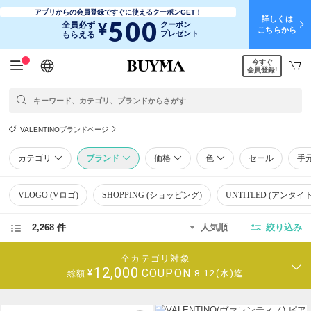
アプリからの会員登録ですぐに使えるクーポンGET！
詳しくは
500
¥
全員必ず
クーポン
こちらから
プレゼント
もらえる
今すぐ
日本語
English
简体中文
繁體中文
会員登録!
VALENTINOブランドページ
カテゴリ
ブランド
価格
色
セール
手
VLOGO (Vロゴ)
SHOPPING (ショッピング)
UNTITLED (アンタイ
2,268 件
人気順
絞り込み
全カテゴリ対象
12,000
COUPON
¥
8.12(水)迄
総額