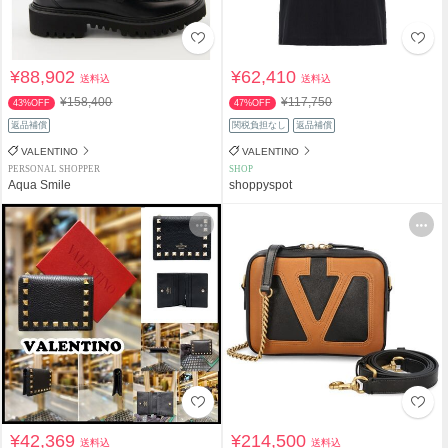
¥88,902
¥62,410
送料込
送料込
¥158,400
¥117,750
43%OFF
47%OFF
返品補償
関税負担なし
返品補償
VALENTINO
VALENTINO
PERSONAL SHOPPER
SHOP
Aqua Smile
shoppyspot
¥42,369
¥214,500
送料込
送料込