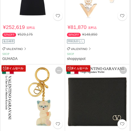
¥252,619
¥81,870
送料込
送料込
¥529,175
¥148,850
52%OFF
44%OFF
返品補償
関税負担なし
VALENTINO
VALENTINO
SHOP
SHOP
GUHADA
shoppyspot
タイムセール
タイムセール