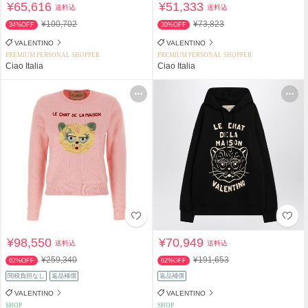
¥65,616
¥51,333
送料込
送料込
¥100,702
¥73,823
34%OFF
30%OFF
VALENTINO
VALENTINO
PREMIUM PERSONAL SHOPPER
PREMIUM PERSONAL SHOPPER
Ciao Italia
Ciao Italia
¥98,550
¥70,949
送料込
送料込
¥259,340
¥191,653
62%OFF
62%OFF
関税負担なし
返品補償
返品補償
VALENTINO
VALENTINO
SHOP
SHOP