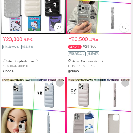
¥23,800
¥26,500
送料込
送料込
¥29,800
関税負担なし
返品補償
11%OFF
関税負担なし
返品補償
Urban Sophistication
Urban Sophistication
PERSONAL SHOPPER
PERSONAL SHOPPER
A node C
golayo