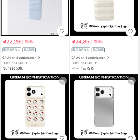
¥22,260
¥24,850
送料込
送料込
関税負担なし
返品補償
関税負担なし
返品補償
Urban Sophistication
Urban Sophistication
PERSONAL SHOPPER
PERSONAL SHOPPER
Nunssop39.
べーじゅるる