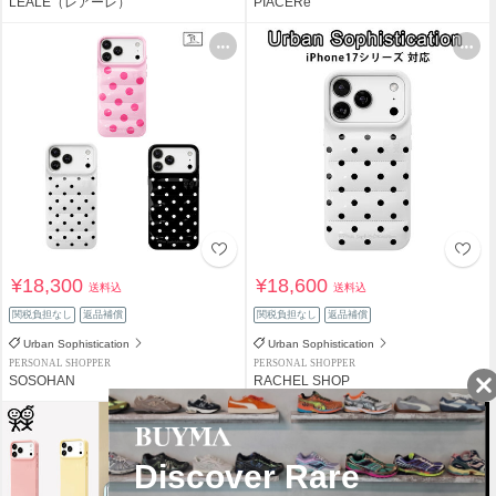
LEALE（レアーレ）
PIACERe
¥18,300
¥18,600
送料込
送料込
関税負担なし
返品補償
関税負担なし
返品補償
Urban Sophistication
Urban Sophistication
PERSONAL SHOPPER
PERSONAL SHOPPER
SOSOHAN
RACHEL SHOP