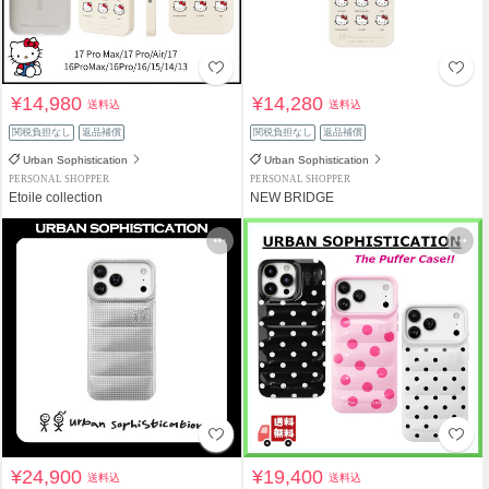
¥14,980
¥14,280
送料込
送料込
関税負担なし
返品補償
関税負担なし
返品補償
Urban Sophistication
Urban Sophistication
PERSONAL SHOPPER
PERSONAL SHOPPER
Etoile collection
NEW BRIDGE
¥24,900
¥19,400
送料込
送料込