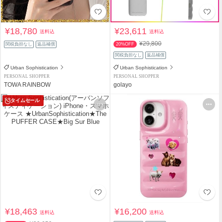
¥18,780
¥23,611
送料込
送料込
¥29,800
関税負担なし
返品補償
20%OFF
関税負担なし
返品補償
Urban Sophistication
Urban Sophistication
PERSONAL SHOPPER
PERSONAL SHOPPER
TOWA RAINBOW
golayo
タイムセール
¥18,463
¥16,200
送料込
送料込