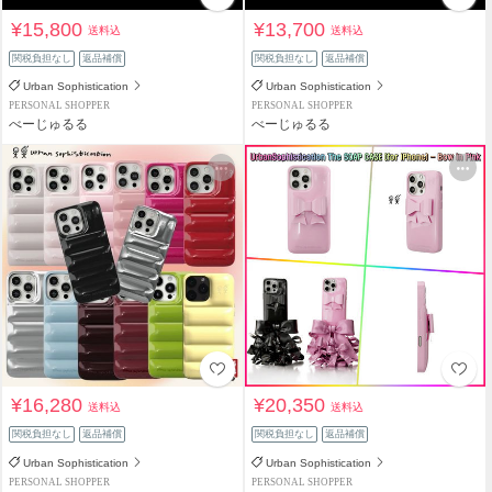
¥15,800
¥13,700
送料込
送料込
関税負担なし
返品補償
関税負担なし
返品補償
Urban Sophistication
Urban Sophistication
PERSONAL SHOPPER
PERSONAL SHOPPER
べーじゅるる
べーじゅるる
¥16,280
¥20,350
送料込
送料込
関税負担なし
返品補償
関税負担なし
返品補償
Urban Sophistication
Urban Sophistication
PERSONAL SHOPPER
PERSONAL SHOPPER