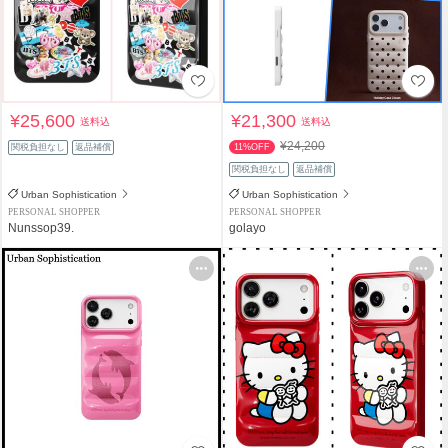
¥25,600
¥21,300
送料込
送料込
¥24,200
関税負担なし
返品補償
11%OFF
関税負担なし
返品補償
Urban Sophistication
Urban Sophistication
PERSONAL SHOPPER
PERSONAL SHOPPER
Nunssop39.
golayo