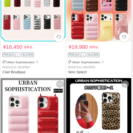
¥16,450
¥19,980
送料込
送料込
関税負担なし
返品補償
関税負担なし
返品補償
Urban Sophistication
Urban Sophistication
PERSONAL SHOPPER
PERSONAL SHOPPER
Clair Boutique
Vero Select