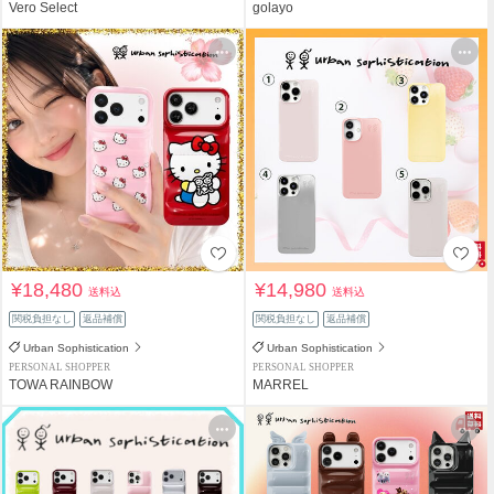
Vero Select
golayo
¥18,480
¥14,980
送料込
送料込
関税負担なし
返品補償
関税負担なし
返品補償
Urban Sophistication
Urban Sophistication
PERSONAL SHOPPER
PERSONAL SHOPPER
TOWA RAINBOW
MARREL