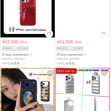
¥22,500
¥21,500
送料込
送料込
関税負担なし
返品補償
関税負担なし
返品補償
Urban Sophistication
Urban Sophistication
PERSONAL SHOPPER
PERSONAL SHOPPER
べーじゅるる
べーじゅるる
タイムセール