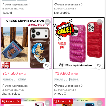
Urban Sophistication
Urban Sophistication
PERSONAL SHOPPER
PERSONAL SHOPPER
likesugi
Nunssop39.
¥17,500
¥19,800
送料込
送料込
関税負担なし
返品補償
関税負担なし
返品補償
Urban Sophistication
Urban Sophistication
PERSONAL SHOPPER
PERSONAL SHOPPER
charm...select
A node C
タイムセール
タイムセール