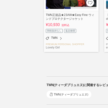
TWN正規品★23AW★Easy Fine ウィ
【
ンドプロテクタージャケット
c
¥10,930
送料込
関税負担なし
返品補償
TWN
PREMIUM PERSONAL SHOPPER
P
Lovely Girl
e
TWN(ティーダブリュエヌ)に関連するレビ
TWN(ティーダブリュエヌ)