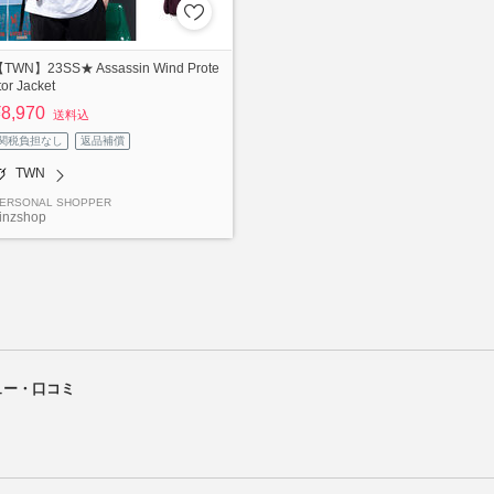
TWN】23SS★ Assassin Wind Prote
tor Jacket
¥8,970
送料込
関税負担なし
返品補償
TWN
ERSONAL SHOPPER
inzshop
ュー・口コミ