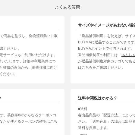
よくある質問
サイズやイメージがあわない場
制で商品を監視し、偽物流通防止に取
「返品補償制度」を使えば、サイ
BUYMAに返品することができま
認ください。
BUYMAポイントで付与されます。
定サービスもご利用いただけます。
返品補償制度の利用には「
あんし
補償いたします。詳細や利用条件につ
が返品補償制度対象カテゴリであ
と補償の両面から、偽物撲滅に向け
は
こちら
をご確認ください。
ください。
い
送料や関税はかかる？
■送料
ます。英数字8桁からなるクーポンコ
各出品商品の「配送方法」によっ
なたが使えるクーポンの確認は
こち
さい。「送料込み」の場合は出品
送料を負担します。