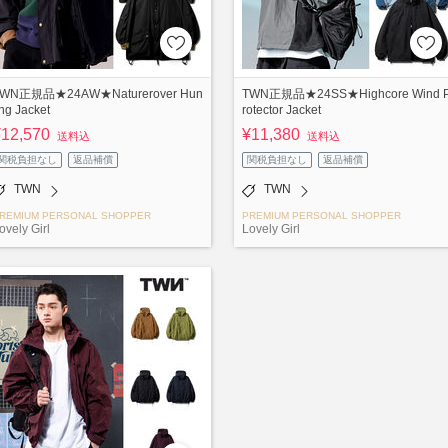
WN正規品★24AW★Naturerover Hun
TWN正規品★24SS★Highcore Wind 
ing Jacket
rotector Jacket
¥12,570
¥11,380
送料込
送料込
関税負担なし
返品補償
関税負担なし
返品補償
TWN
TWN
REMIUM PERSONAL SHOPPER
PREMIUM PERSONAL SHOPPER
ovely Girl
Lovely Girl