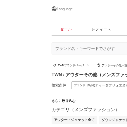
English
日本語
简体中文
繁體中文
Language
セール
レディース
TWNブランドページ
アウターその他一
TWN / アウターその他（メンズフ
検索条件
TWN(ティーダブリュエヌ)
ブランド
さらに絞り込む
カテゴリ（メンズファッション）
アウター・ジャケット全て
ダウンジャケッ