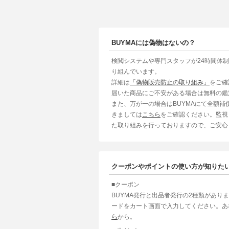
BUYMAには偽物はないの？
検閲システムや専門スタッフが24時間体
り組んでいます。
詳細は
「偽物販売防止の取り組み」
をご確
届いた商品にご不安がある場合は無料の鑑
また、万が一の場合はBUYMAにて全額
きましては
こちら
をご確認ください。監視
た取り組みを行っておりますので、ご安心
クーポンやポイントの使い方が知りた
■クーポン
BUYMA発行と出品者発行の2種類があり
ードをカート画面で入力してください。あ
ら
から。