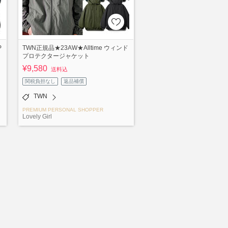
P
TWN正規品★23AW★Alltime ウィンド
プロテクタージャケット
¥9,580
送料込
関税負担なし
返品補償
TWN
PREMIUM PERSONAL SHOPPER
Lovely Girl