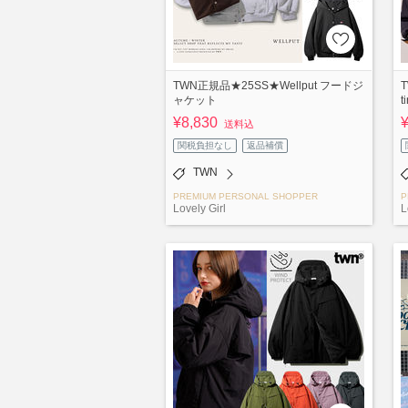
TWN正規品★25SS★Wellput フードジ
T
ャケット
t
¥8,830
送料込
関税負担なし
返品補償
TWN
PREMIUM PERSONAL SHOPPER
P
Lovely Girl
L