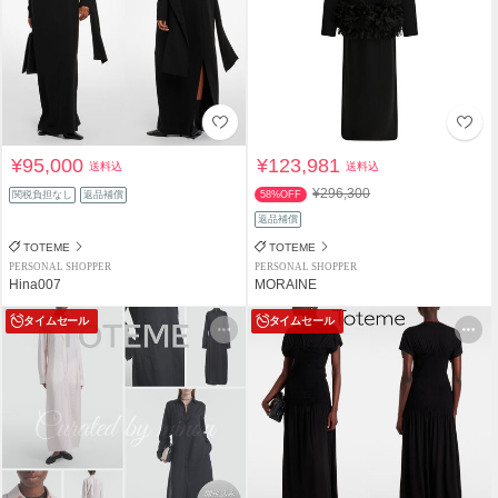
¥95,000
¥123,981
送料込
送料込
¥296,300
関税負担なし
返品補償
58%OFF
返品補償
TOTEME
TOTEME
PERSONAL SHOPPER
PERSONAL SHOPPER
Hina007
MORAINE
タイムセール
タイムセール