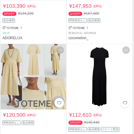
¥103,390
¥147,953
送料込
送料込
¥134,200
¥167,400
22%OFF
11%OFF
返品補償
関税負担なし
返品補償
TOTEME
TOTEME
SHOP
PERSONAL SHOPPER
ADORELUX
cocomelon_
¥120,500
¥112,610
送料込
送料込
¥145,440
関税負担なし
返品補償
22%OFF
関税負担なし
返品補償
スピード配送