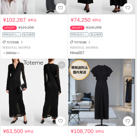
¥102,267
¥74,250
送料込
送料込
¥119,206
¥116,208
14%OFF
36%OFF
関税負担なし
返品補償
関税負担なし
返品補償
TOTEME
TOTEME
PERSONAL SHOPPER
PERSONAL SHOPPER
～minou～
Hina007
¥63,500
¥108,700
送料込
送料込