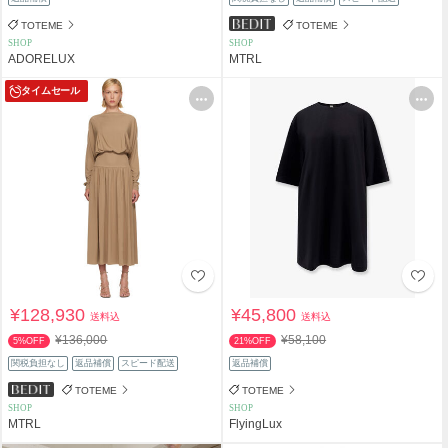
TOTEME
TOTEME
SHOP
SHOP
ADORELUX
MTRL
タイムセール
¥128,930
¥45,800
送料込
送料込
¥136,000
¥58,100
5%OFF
21%OFF
関税負担なし
返品補償
スピード配送
返品補償
TOTEME
TOTEME
SHOP
SHOP
MTRL
FlyingLux