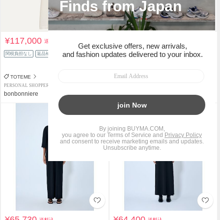
¥117,000
¥88,990
送料込
送料込
¥193,250
関税負担なし
返品補償
53%OFF
関税負担なし
返品補償
TOTEME
TOTEME
PERSONAL SHOPPER
SHOP
bonbonniere
shoppyspot
¥65,730
¥64,400
送料込
送料込