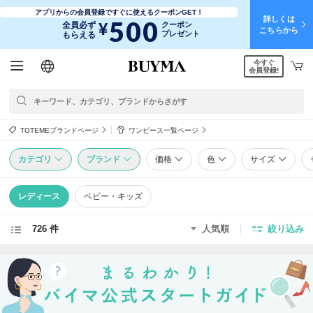
アプリからの会員登録ですぐに使えるクーポンGET！
詳しくは
500
¥
全員必ず
クーポン
こちらから
プレゼント
もらえる
今すぐ
日本語
English
简体中文
繁體中文
会員登録!
TOTEMEブランドページ
ワンピース一覧ページ
カテゴリ
ブランド
価格
色
サイズ
レディース
ベビー・キッズ
726 件
人気順
絞り込み