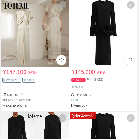
¥147,100
¥145,200
送料込
送料込
¥296,300
関税負担なし
返品補償
51%OFF
返品補償
TOTEME
TOTEME
PERSONAL SHOPPER
SHOP
Makana aloha
FlyingLux
タイムセール