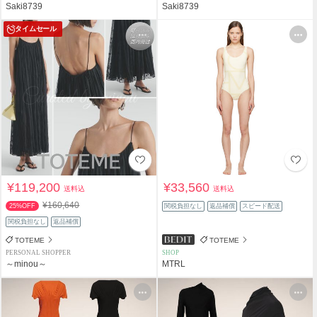
Saki8739
Saki8739
タイムセール
¥119,200
¥33,560
送料込
送料込
¥160,640
25%OFF
関税負担なし
返品補償
スピード配送
関税負担なし
返品補償
TOTEME
TOTEME
PERSONAL SHOPPER
SHOP
～minou～
MTRL