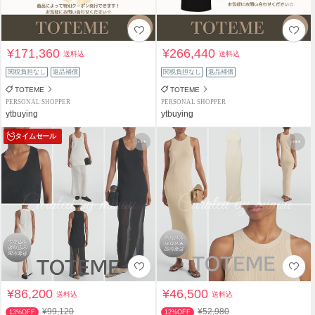
¥171,360
¥266,440
送料込
送料込
関税負担なし
返品補償
関税負担なし
返品補償
TOTEME
TOTEME
PERSONAL SHOPPER
PERSONAL SHOPPER
ytbuying
ytbuying
タイムセール
¥86,200
¥46,500
送料込
送料込
¥99,120
¥52,980
13%OFF
12%OFF