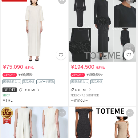
¥75,090
¥194,500
送料込
送料込
¥88,000
¥263,000
14%OFF
26%OFF
関税負担なし
返品補償
スピード配送
関税負担なし
返品補償
TOTEME
TOTEME
SHOP
PERSONAL SHOPPER
MTRL
～minou～