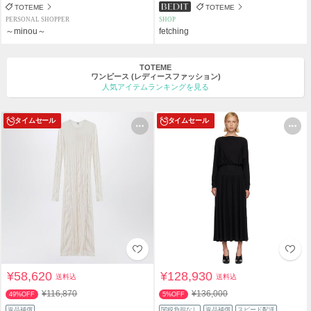
TOTEME
TOTEME
PERSONAL SHOPPER
SHOP
～minou～
fetching
TOTEME
ワンピース
(レディースファッション)
人気アイテムランキングを見る
タイムセール
タイムセール
¥58,620
¥128,930
送料込
送料込
¥116,870
¥136,000
49%OFF
5%OFF
返品補償
関税負担なし
返品補償
スピード配送