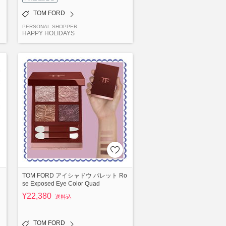
TOM FORD
PERSONAL SHOPPER
HAPPY HOLIDAYS
TOM FORD アイシャドウ パレット Ro
se Exposed Eye Color Quad
¥22,380
送料込
TOM FORD