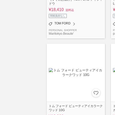
ドウ
L
¥18,410
送料込
関税負担なし
TOM FORD
PERSONAL SHOPPER
P
Maritokyo.Beaute'
p
トム フォード ビューティアイカラーク
ワッド 10G