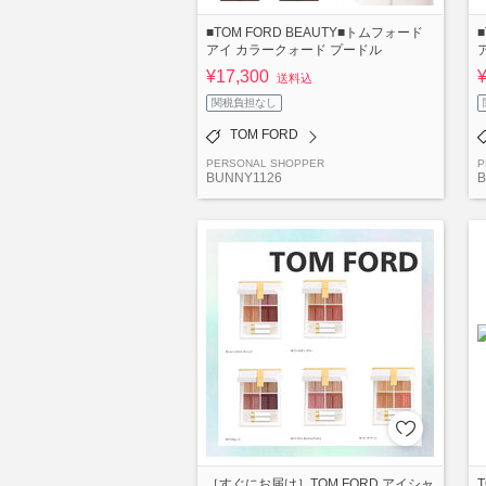
■TOM FORD BEAUTY■トムフォード
アイ カラークォード プードル
¥17,300
送料込
関税負担なし
TOM FORD
PERSONAL SHOPPER
P
BUNNY1126
B
［すぐにお届け］TOM FORD アイシャ
T