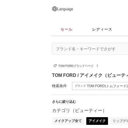
English
日本語
简体中文
繁體中文
Language
セール
レディース
TOM FORDブランドページ
TOM FORD / アイメイク（ビュー
検索条件
TOM FORD(トムフォード)
ブランド
さらに絞り込む
カテゴリ（ビューティー）
メイクアップ全て
アイメイク
リップグ