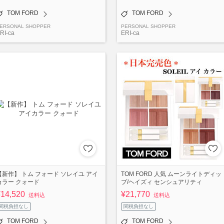
TOM FORD
TOM FORD
ERSONAL SHOPPER
PERSONAL SHOPPER
RI-ca
ERI-ca
【新作】 トム フォード ソレイユ アイ
TOM FORD 人気 ムーンライトディッ
カラー クォード
プ/ヘイズィ センシュアリティ
¥14,520
¥21,770
送料込
送料込
関税負担なし
関税負担なし
TOM FORD
TOM FORD