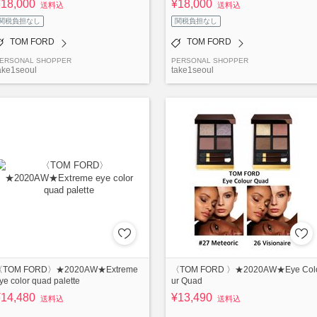
¥18,000
¥18,000
送料込
送料込
関税負担なし
関税負担なし
TOM FORD
TOM FORD
ERSONAL SHOPPER
PERSONAL SHOPPER
ake1seoul
take1seoul
〈TOM FORD〉★2020AW★Extreme
〈TOM FORD 〉★2020AW★Eye Col
ye color quad palette
ur Quad
¥14,480
¥13,490
送料込
送料込