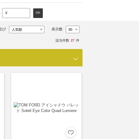
～
OK
¥
並び
表示数
該当件数
27
件