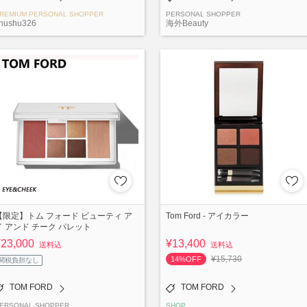
REMIUM PERSONAL SHOPPER
PERSONAL SHOPPER
hushu326
海外Beauty
【限定】トム フォード ビューティ ア
Tom Ford - アイカラー
イ アンド チーク パレット
¥23,000
¥13,400
送料込
送料込
¥15,730
14%OFF
関税負担なし
TOM FORD
TOM FORD
ERSONAL SHOPPER
SHOP