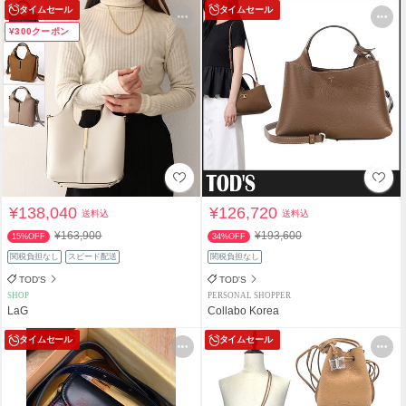
タイムセール
タイムセール
¥300クーポン
¥138,040
¥126,720
送料込
送料込
¥163,900
¥193,600
15%OFF
34%OFF
関税負担なし
スピード配送
関税負担なし
TOD'S
TOD'S
SHOP
PERSONAL SHOPPER
LaG
Collabo Korea
タイムセール
タイムセール