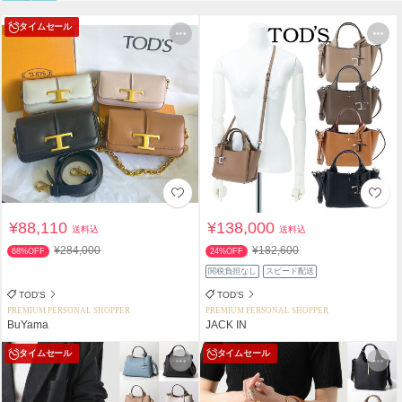
タイムセール
¥88,110
¥138,000
送料込
送料込
¥284,000
¥182,600
68%OFF
24%OFF
関税負担なし
スピード配送
TOD'S
TOD'S
PREMIUM PERSONAL SHOPPER
PREMIUM PERSONAL SHOPPER
BuYama
JACK IN
タイムセール
タイムセール