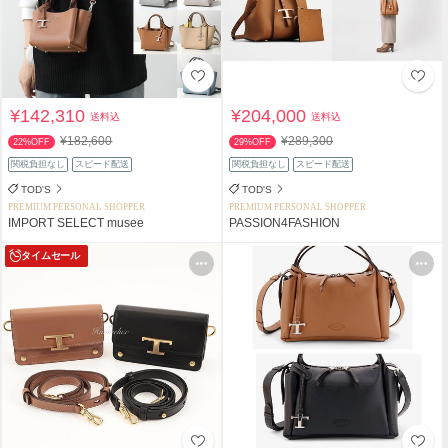
¥142,310
¥204,000
送料込
送料込
¥182,600
¥289,300
22%OFF
29%OFF
関税負担なし
スピード配送
関税負担なし
スピード配送
TOD'S
TOD'S
PREMIUM PERSONAL SHOPPER
PREMIUM PERSONAL SHOPPER
IMPORT SELECT musee
PASSION4FASHION
タイムセール