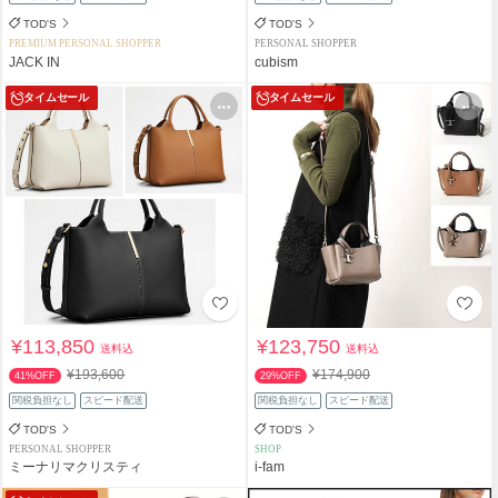
TOD'S
TOD'S
PREMIUM PERSONAL SHOPPER
PERSONAL SHOPPER
JACK IN
cubism
タイムセール
タイムセール
¥113,850
¥123,750
送料込
送料込
¥193,600
¥174,900
41%OFF
29%OFF
関税負担なし
スピード配送
関税負担なし
スピード配送
TOD'S
TOD'S
PERSONAL SHOPPER
SHOP
ミーナリマクリスティ
i-fam