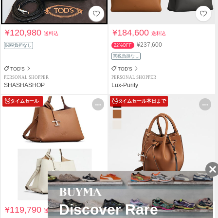
¥120,980
¥184,600
送料込
送料込
¥237,600
関税負担なし
22%OFF
関税負担なし
TOD'S
TOD'S
PERSONAL SHOPPER
PERSONAL SHOPPER
SHASHASHOP
Lux-Purity
タイムセール
タイムセール
本日まで
¥119,790
¥111,831
送料込
送料込