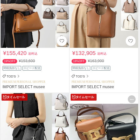
¥155,420
¥132,905
送料込
送料込
¥193,600
¥163,900
19%OFF
18%OFF
関税負担なし
スピード配送
関税負担なし
スピード配送
TOD'S
TOD'S
PREMIUM PERSONAL SHOPPER
PREMIUM PERSONAL SHOPPER
IMPORT SELECT musee
IMPORT SELECT musee
タイムセール
タイムセール