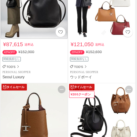
¥87,615
¥121,050
送料込
送料込
¥152,900
¥152,690
42%OFF
20%OFF
関税負担なし
関税負担なし
TOD'S
TOD'S
PERSONAL SHOPPER
PERSONAL SHOPPER
Seoul Luxury
ウッドボーイ
タイムセール
タイムセール
¥200クーポン