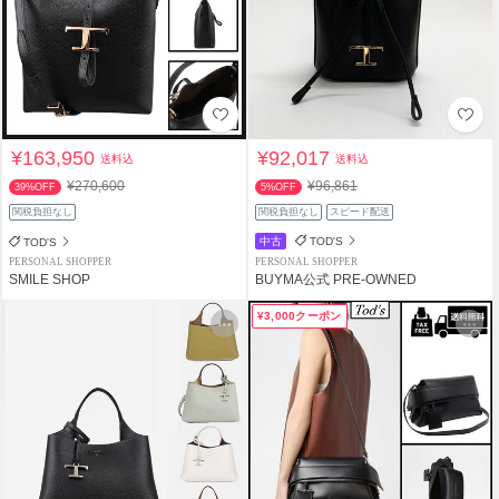
¥163,950
¥92,017
送料込
送料込
¥270,600
¥96,861
39%OFF
5%OFF
関税負担なし
関税負担なし
スピード配送
中古
TOD'S
TOD'S
PERSONAL SHOPPER
PERSONAL SHOPPER
SMILE SHOP
BUYMA公式 PRE-OWNED
¥3,000クーポン