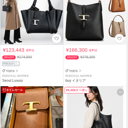
¥123,443
¥166,300
送料込
送料込
¥174,000
¥278,300
29%OFF
40%OFF
関税負担なし
TOD'S
TOD'S
PERSONAL SHOPPER
PERSONAL SHOPPER
Seoul Luxury
buy イタリア
タイムセール
¥5,000クーポン