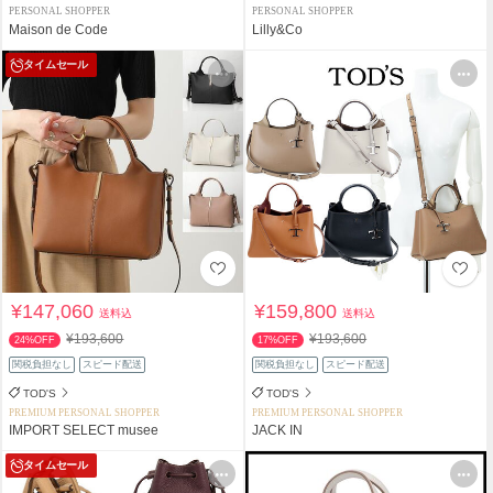
PERSONAL SHOPPER
PERSONAL SHOPPER
Maison de Code
Lilly&Co
タイムセール
¥147,060
¥159,800
送料込
送料込
¥193,600
¥193,600
24%OFF
17%OFF
関税負担なし
スピード配送
関税負担なし
スピード配送
TOD'S
TOD'S
PREMIUM PERSONAL SHOPPER
PREMIUM PERSONAL SHOPPER
IMPORT SELECT musee
JACK IN
タイムセール