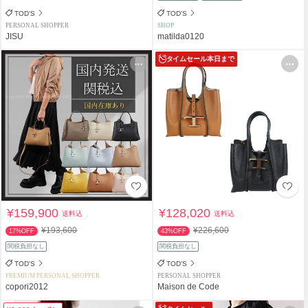
TOD'S
TOD'S
PERSONAL SHOPPER
SHOP
JISU
matilda0120
タイムセール
本日まで
¥159,900
¥128,020
送料込
送料込
¥193,600
¥226,600
17%OFF
43%OFF
関税負担なし
関税負担なし
TOD'S
TOD'S
PREMIUM PERSONAL SHOPPER
PERSONAL SHOPPER
copori2012
Maison de Code