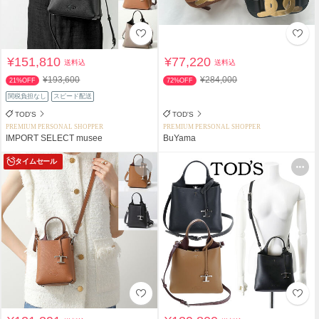
¥151,810
¥77,220
送料込
送料込
¥193,600
¥284,000
21%OFF
72%OFF
関税負担なし
スピード配送
TOD'S
TOD'S
PREMIUM PERSONAL SHOPPER
PREMIUM PERSONAL SHOPPER
IMPORT SELECT musee
BuYama
タイムセール