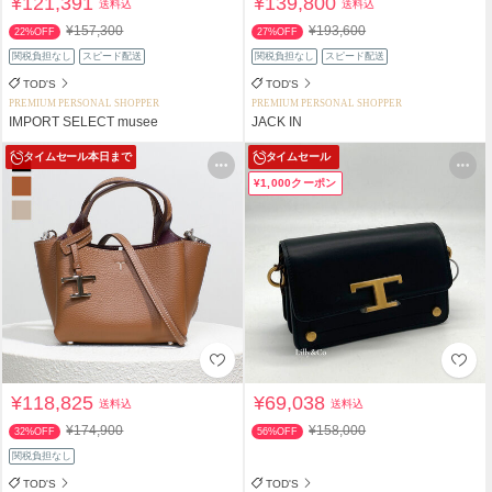
¥121,391
¥139,800
送料込
送料込
¥157,300
¥193,600
22%OFF
27%OFF
関税負担なし
スピード配送
関税負担なし
スピード配送
TOD'S
TOD'S
PREMIUM PERSONAL SHOPPER
PREMIUM PERSONAL SHOPPER
IMPORT SELECT musee
JACK IN
タイムセール
本日まで
タイムセール
¥1,000クーポン
¥118,825
¥69,038
送料込
送料込
¥174,900
¥158,000
32%OFF
56%OFF
関税負担なし
TOD'S
TOD'S