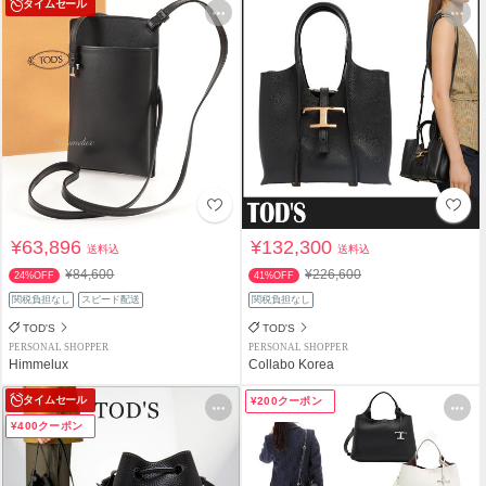
タイムセール
¥63,896
¥132,300
送料込
送料込
¥84,600
¥226,600
24%OFF
41%OFF
関税負担なし
スピード配送
関税負担なし
TOD'S
TOD'S
PERSONAL SHOPPER
PERSONAL SHOPPER
Himmelux
Collabo Korea
タイムセール
¥200クーポン
¥400クーポン