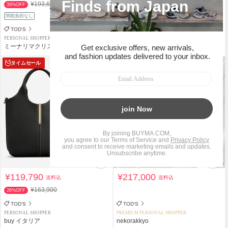
¥193,600
¥223,300
38%OFF
49%OFF
関税負担なし
関税負担なし
TOD'S
TOD'S
PERSONAL SHOPPER
PERSONAL SHOPPER
ミーナリマクリスティ
Maison de Code
タイムセール
¥119,790
¥217,000
送料込
送料込
¥163,900
26%OFF
TOD'S
TOD'S
PERSONAL SHOPPER
PREMIUM PERSONAL SHOPPER
buy イタリア
nekorakkyo