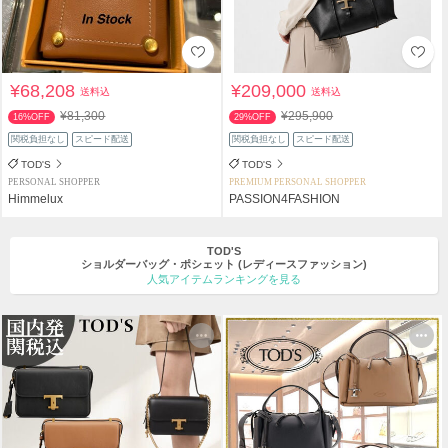
¥68,208
¥209,000
送料込
送料込
¥81,300
¥295,900
16%OFF
29%OFF
関税負担なし
スピード配送
関税負担なし
スピード配送
TOD'S
TOD'S
PERSONAL SHOPPER
PREMIUM PERSONAL SHOPPER
Himmelux
PASSION4FASHION
TOD'S
ショルダーバッグ・ポシェット
(レディースファッション)
人気アイテムランキングを見る