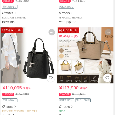
¥157,300
¥181,820
29%OFF
13%OFF
関税負担なし
関税負担なし
TOD'S
TOD'S
PERSONAL SHOPPER
PERSONAL SHOPPER
BestShip
ウッドボーイ
タイムセール
タイムセール
¥3,000クーポン
¥110,095
¥117,990
送料込
送料込
¥152,900
¥182,600
28%OFF
35%OFF
関税負担なし
関税負担なし
スピード配送
TOD'S
TOD'S
PREMIUM PERSONAL SHOPPER
SHOP