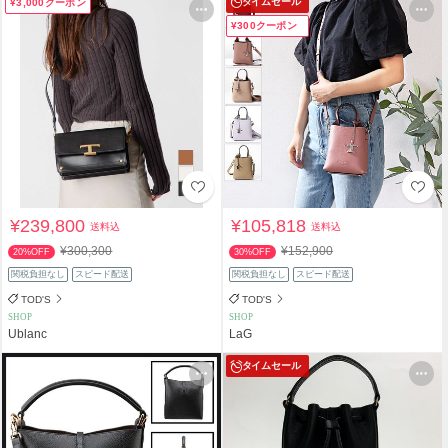
タイムセール
¥3,000クーポン
¥300クーポン
¥239,800
¥105,818
送料込
送料込
¥300,300
¥152,900
20%OFF
30%OFF
関税負担なし
スピード配送
関税負担なし
スピード配送
TOD'S
TOD'S
SHOP
SHOP
Ublanc
LaG
タイムセール