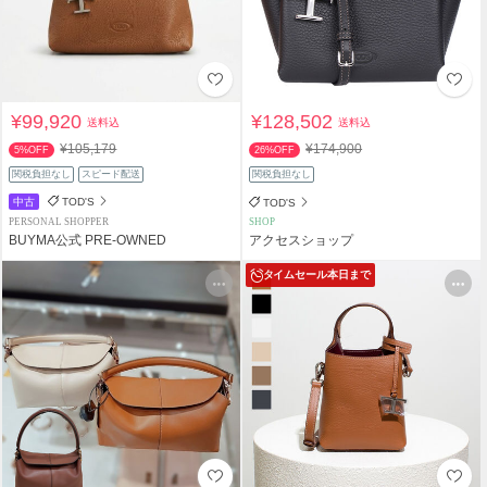
¥99,920
¥128,502
送料込
送料込
¥105,179
¥174,900
5%OFF
26%OFF
関税負担なし
スピード配送
関税負担なし
中古
TOD'S
TOD'S
PERSONAL SHOPPER
SHOP
BUYMA公式 PRE-OWNED
アクセスショップ
タイムセール
本日まで