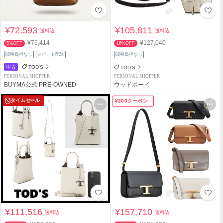
¥72,593
¥105,811
送料込
送料込
¥76,414
¥127,040
5%OFF
16%OFF
関税負担なし
スピード配送
関税負担なし
中古
TOD'S
TOD'S
PERSONAL SHOPPER
PERSONAL SHOPPER
BUYMA公式 PRE-OWNED
ウッドボーイ
タイムセール
¥200クーポン
¥111,516
¥157,710
送料込
送料込