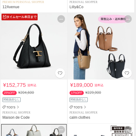
PREMIUM PERSONAL SHOPPER
PERSONAL SHOPPER
12Avenue
Lilly&Co
タイムセール
本日まで
¥152,775
¥189,000
送料込
送料込
¥204,600
¥229,900
25%OFF
17%OFF
関税負担なし
関税負担なし
TOD'S
TOD'S
PERSONAL SHOPPER
PERSONAL SHOPPER
Maison de Code
calm clothes