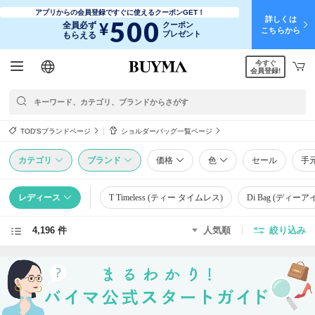
アプリからの会員登録ですぐに使えるクーポンGET！
詳しくは
500
¥
全員必ず
クーポン
こちらから
プレゼント
もらえる
今すぐ
日本語
English
简体中文
繁體中文
会員登録!
TOD'Sブランドページ
ショルダーバッグ一覧ページ
カテゴリ
ブランド
価格
色
セール
手
レディース
T Timeless (ティー タイムレス)
Di Bag (ディーア
4,196 件
人気順
絞り込み