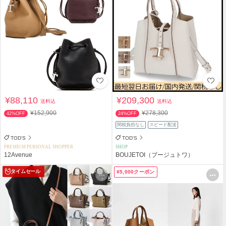
¥88,110
¥209,300
送料込
送料込
¥152,900
¥278,300
42%OFF
24%OFF
関税負担なし
スピード配送
TOD'S
TOD'S
PREMIUM PERSONAL SHOPPER
SHOP
12Avenue
BOUJETOI（ブージュトワ）
タイムセール
¥5,000クーポン