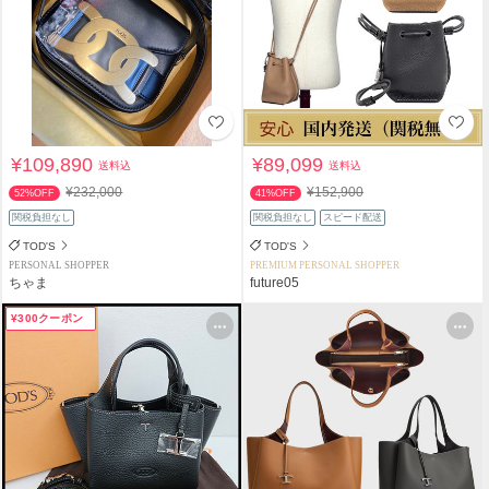
¥109,890
¥89,099
送料込
送料込
¥232,000
¥152,900
52%OFF
41%OFF
関税負担なし
関税負担なし
スピード配送
TOD'S
TOD'S
PERSONAL SHOPPER
PREMIUM PERSONAL SHOPPER
ちゃま
future05
¥300クーポン