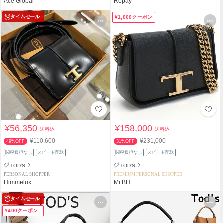
Ace Global
Repay
タイムセール
¥1,000クーポン
¥56,350
¥158,000
送料込
送料込
¥110,600
¥231,000
49%OFF
31%OFF
関税負担なし
スピード配送
関税負担なし
スピード配送
TOD'S
TOD'S
PERSONAL SHOPPER
PREMIUM PERSONAL SHOPPER
Himmelux
Mr.BH
タイムセール
¥400クーポン