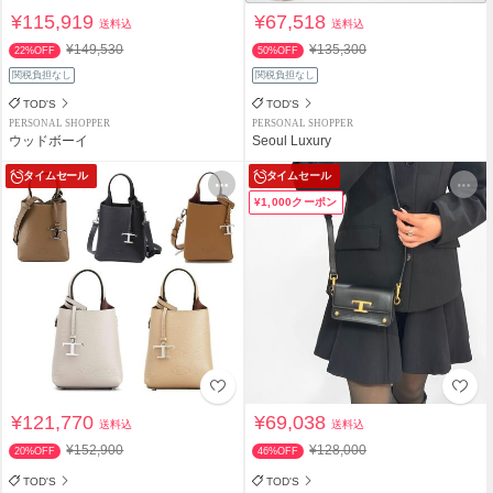
¥115,919
¥67,518
送料込
送料込
¥149,530
¥135,300
22%OFF
50%OFF
関税負担なし
関税負担なし
TOD'S
TOD'S
PERSONAL SHOPPER
PERSONAL SHOPPER
ウッドボーイ
Seoul Luxury
タイムセール
タイムセール
¥1,000クーポン
¥121,770
¥69,038
送料込
送料込
¥152,900
¥128,000
20%OFF
46%OFF
TOD'S
TOD'S