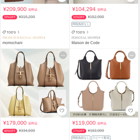
¥209,900
¥104,294
送料込
送料込
¥315,200
¥152,900
33%OFF
31%OFF
関税負担なし
TOD'S
TOD'S
PREMIUM PERSONAL SHOPPER
PERSONAL SHOPPER
momochani
Maison de Code
¥179,000
¥119,000
送料込
送料込
¥334,500
¥163,900
46%OFF
27%OFF
関税負担なし
スピード配送