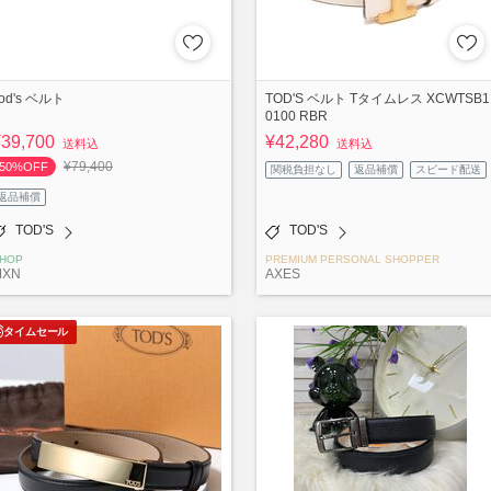
od's ベルト
TOD'S ベルト Tタイムレス XCWTSB1
0100 RBR
¥39,700
¥42,280
送料込
送料込
¥79,400
50%OFF
関税負担なし
返品補償
スピード配送
返品補償
TOD'S
TOD'S
HOP
PREMIUM PERSONAL SHOPPER
MXN
AXES
タイムセール