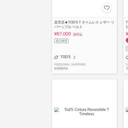
直営店★TOD'S T タイムレス レザー リ
T
バーシブル ベルト
1
¥67,000
送料込
返品補償
TOD'S
PERSONAL SHOPPER
S
estateria