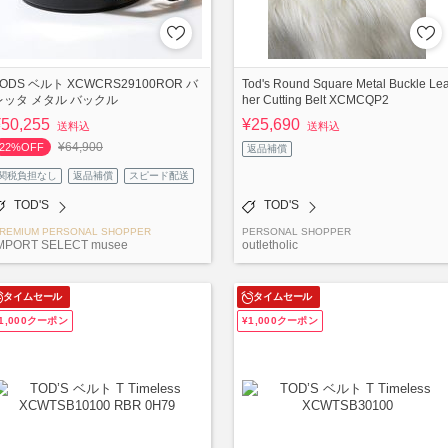
TODS ベルト XCWCRS29100ROR バ
Tod's Round Square Metal Buckle Lea
レッタ メタル バックル
her Cutting Belt XCMCQP2
¥50,255
¥25,690
送料込
送料込
¥64,900
22%OFF
返品補償
関税負担なし
返品補償
スピード配送
TOD'S
TOD'S
REMIUM PERSONAL SHOPPER
PERSONAL SHOPPER
MPORT SELECT musee
outletholic
タイムセール
タイムセール
1,000クーポン
¥1,000クーポン