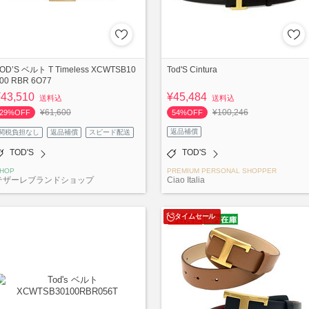
OD’S ベルト T Timeless XCWTSB10
Tod'S Cintura
00 RBR 6O77
¥43,510
¥45,484
送料込
送料込
¥61,600
¥100,246
29%OFF
54%OFF
返品補償
関税負担なし
返品補償
スピード配送
TOD'S
TOD'S
HOP
PREMIUM PERSONAL SHOPPER
テザーレブランドショップ
Ciao Italia
タイムセール