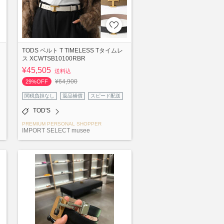
TODS ベルト T TIMELESS Tタイムレ
ス XCWTSB10100RBR
¥45,505
送料込
¥64,900
29%OFF
関税負担なし
返品補償
スピード配送
TOD'S
PREMIUM PERSONAL SHOPPER
IMPORT SELECT musee