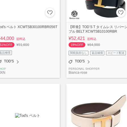
od's ベルト XCWTSB30100RBR056T
【即発】TOD’S T タイムレス リバー
ブル BELT XCWTSB10100RBR
¥44,000
¥52,421
送料込
送料込
¥91,600
¥64,900
51%OFF
19%OFF
返品補償
関税負担なし
返品補償
スピード配送
TOD'S
TOD'S
HOP
PERSONAL SHOPPER
MXN
Bianca-rose