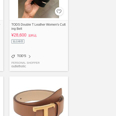
シ
TODS Double T Leather Women's Cutt
ing Belt
¥28,600
送料込
返品補償
TOD'S
PERSONAL SHOPPER
outletholic