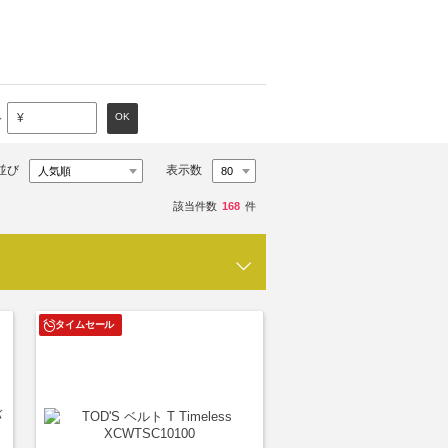
～
OK
¥
並び
表示数
該当件数
168
件
タイムセール