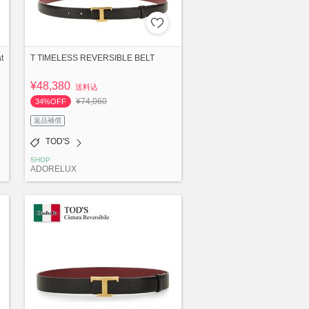
t
T TIMELESS REVERSIBLE BELT
¥48,380
送料込
¥74,060
34%OFF
返品補償
TOD'S
SHOP
ADORELUX