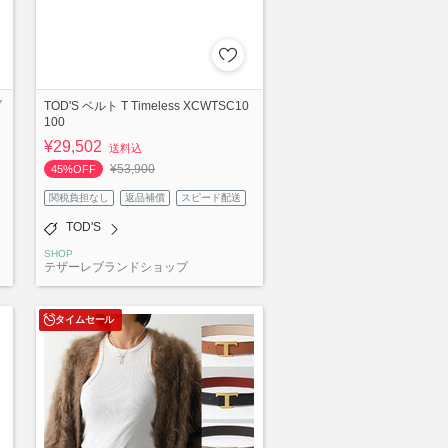
ブ
TOD'S ベルト T Timeless XCWTSC10
100
¥29,502
送料込
¥53,900
45%OFF
関税負担なし
返品補償
スピード配送
TOD'S
SHOP
テザーレブランドショップ
タイムセール