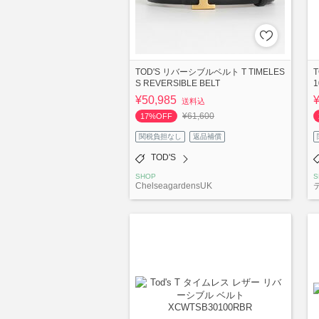
TOD'S リバーシブルベルト T TIMELES
T
S REVERSIBLE BELT
1
¥50,985
送料込
¥61,600
17%OFF
関税負担なし
返品補償
TOD'S
SHOP
S
ChelseagardensUK