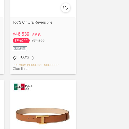
Tod'S Cintura Reversibile
¥46,539
送料込
¥74,395
37%OFF
返品補償
TOD'S
PREMIUM PERSONAL SHOPPER
Ciao Italia