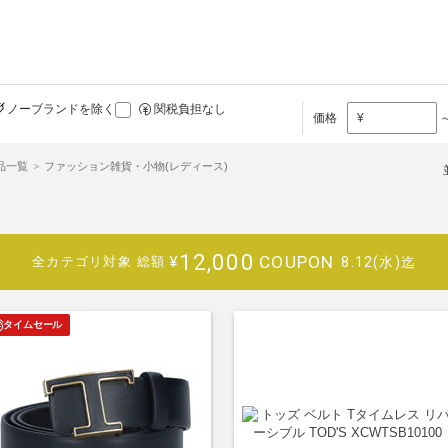
ノーブランドを除く
関税負担なし
価格
¥
商品一覧
ファッション雑貨・小物(レディース)
12,000
COUPON
¥
8.12(水)迄
全カテゴリ対象
総額
タイムセール