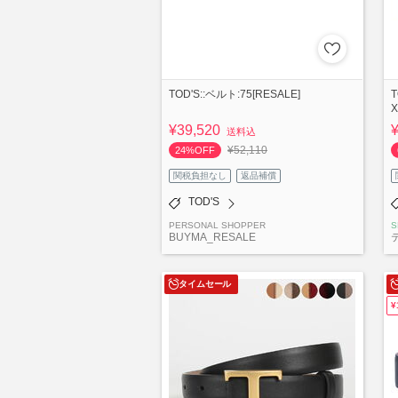
TOD'S::ベルト:75[RESALE]
X
¥39,520
送料込
¥52,110
24%OFF
関税負担なし
返品補償
TOD'S
PERSONAL SHOPPER
S
BUYMA_RESALE
タイムセール
¥