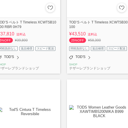
OD’S ベルト T Timeless XCWTSB10
TOD’S ベルト T Timeless XCWTSB30
00 RBR 0H79
100
¥37,810
¥43,510
送料込
送料込
¥39,800
¥58,300
5%OFF
25%OFF
関税負担なし
返品補償
スピード配送
関税負担なし
返品補償
スピード配送
TOD'S
TOD'S
HOP
SHOP
テザーレブランドショップ
テザーレブランドショップ