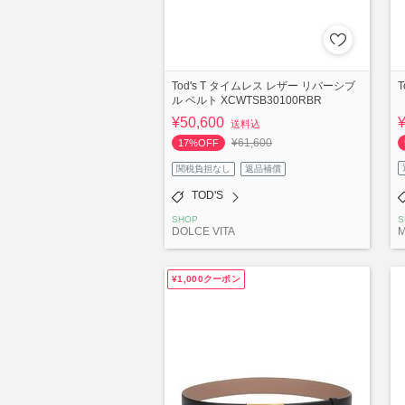
Tod's T タイムレス レザー リバーシブ
T
ル ベルト XCWTSB30100RBR
¥50,600
送料込
¥61,600
17%OFF
関税負担なし
返品補償
TOD'S
SHOP
S
DOLCE VITA
¥1,000クーポン