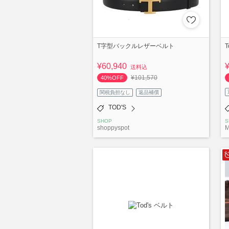
T字型バックルレザーベルト
T
¥60,940
送料込
¥101,570
40%OFF
関税負担なし
返品補償
TOD'S
SHOP
S
shoppyspot