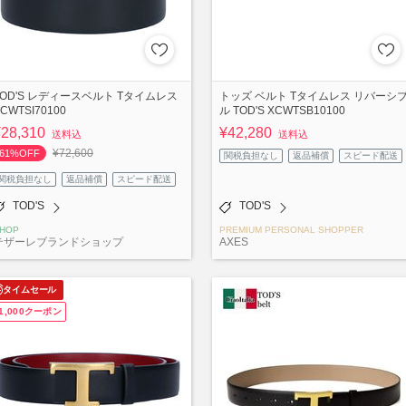
TOD'S レディースベルト Tタイムレス
トッズ ベルト Tタイムレス リバーシ
CWTSI70100
ル TOD'S XCWTSB10100
¥28,310
¥42,280
送料込
送料込
¥72,600
61%OFF
関税負担なし
返品補償
スピード配送
関税負担なし
返品補償
スピード配送
TOD'S
TOD'S
HOP
PREMIUM PERSONAL SHOPPER
テザーレブランドショップ
AXES
タイムセール
1,000クーポン