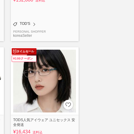
送料込
TOD'S
PERSONAL SHOPPER
koreaSeller
タイムセール
¥100クーポン
安
TODS人気アイウェア ユニセックス 安
全発送
¥16,434
送料込