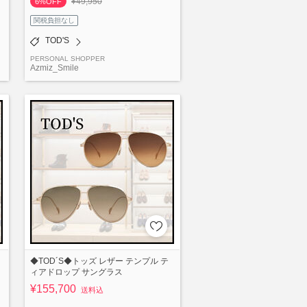
¥49,950
6%OFF
関税負担なし
TOD'S
PERSONAL SHOPPER
Azmiz_Smile
◆TOD´S◆トッズ レザー テンプル テ
ィアドロップ サングラス
¥155,700
送料込