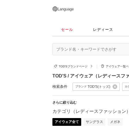
English
日本語
简体中文
繁體中文
Language
セール
レディース
TOD'Sブランドページ
アイウェア一覧
TOD'S / アイウェア（レディース
検索条件
TOD'S(トッズ)
ブランド
カ
さらに絞り込む
カテゴリ（レディースファッション
アイウェア全て
サングラス
メガネ