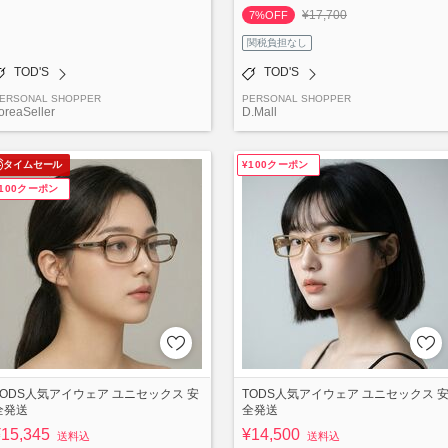
¥17,700
7%OFF
関税負担なし
TOD'S
TOD'S
ERSONAL SHOPPER
PERSONAL SHOPPER
oreaSeller
D.Mall
タイムセール
¥100クーポン
¥100クーポン
TODS人気アイウェア ユニセックス 安
TODS人気アイウェア ユニセックス 
全発送
全発送
¥15,345
¥14,500
送料込
送料込