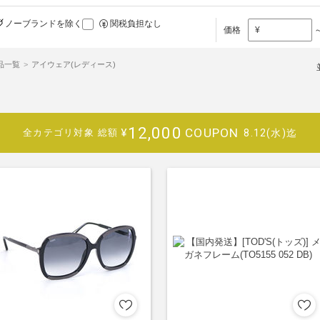
ノーブランドを除く
関税負担なし
価格
¥
商品一覧
アイウェア(レディース)
12,000
COUPON
¥
8.12(水)迄
全カテゴリ対象
総額