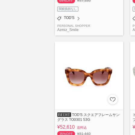
¥57,350
64%OFF
関税負担なし
TOD'S
PERSONAL SHOPPER
P
Azmiz_Smile
A
TOD'S スクエアフレームサン
グラス TO0301 53G
¥52,610
送料込
¥81,440
35%OFF