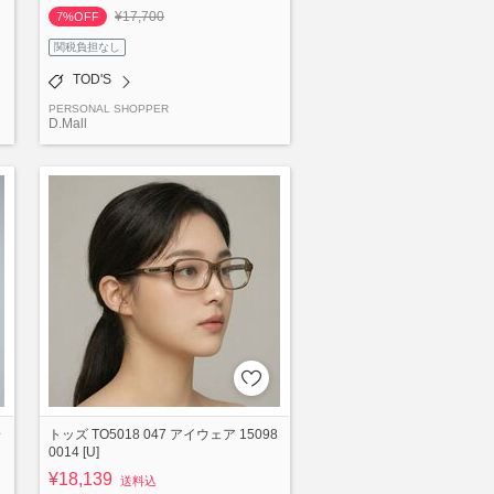
¥17,700
7%OFF
関税負担なし
TOD'S
PERSONAL SHOPPER
D.Mall
安
トッズ TO5018 047 アイウェア 15098
0014 [U]
¥18,139
送料込