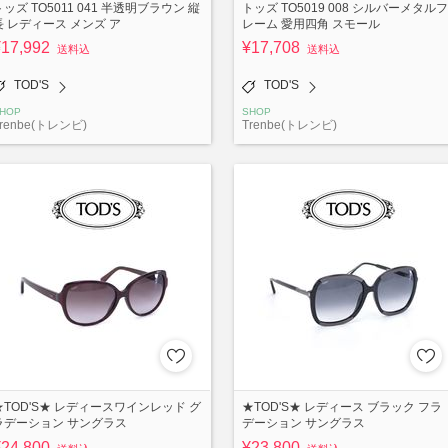
トッズ TO5011 041 半透明ブラウン 縦
トッズ TO5019 008 シルバーメタルフ
長 レディース メンズ ア
レーム 愛用四角 スモール
¥17,992
¥17,708
送料込
送料込
TOD'S
TOD'S
HOP
SHOP
renbe(トレンビ)
Trenbe(トレンビ)
★TOD'S★ レディースワインレッド グ
★TOD'S★ レディース ブラック フラ
ラデーション サングラス
デーション サングラス
¥24,800
¥23,800