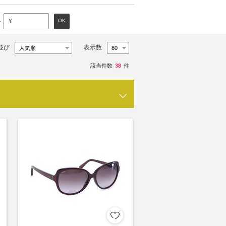
～
OK
¥
並び
表示数
該当件数
38
件