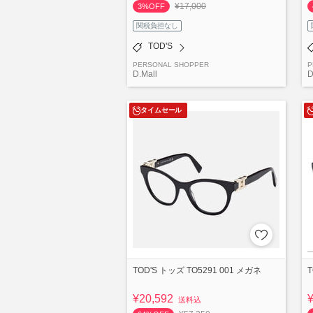
¥17,000
3%OFF
関税負担なし
TOD'S
PERSONAL SHOPPER
P
D.Mall
D
タイムセール
TOD'S トッズ TO5291 001 メガネ
T
¥20,592
送料込