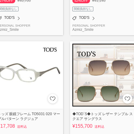
¥40,700
¥41,140
27%OFF
52%OFF
関税負担なし
関税負担なし
TOD'S
TOD'S
ERSONAL SHOPPER
PERSONAL SHOPPER
zmiz_Smile
Azmiz_Smile
トッズ 眼鏡フレーム TO5031 020 マー
◆TOD´S◆トッズ レザー テンプル ス
ブルパターン ラグジュア
クエア サングラス
¥17,708
¥155,700
送料込
送料込