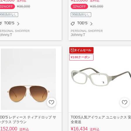
送料込
送料込
¥36,000
¥35,000
31%OFF
32%OFF
関税負担なし
関税負担なし
TOD'S
TOD'S
ERSONAL SHOPPER
PERSONAL SHOPPER
ohnny.T
Johnny.T
タイムセール
¥100クーポン
TOD'S レディース ティアドロップ サ
TODS人気アイウェア ユニセックス 
ングラス ブラウン
全発送
¥152,000
¥16,434
送料込
送料込