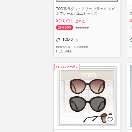
TOD'S/ラグジュアリー ブラック メガ
ネフレーム / ユニセックス
ス
¥16,711
送料込
¥23,850
29%OFF
TOD'S
PERSONAL SHOPPER
S
HESSALL
¥1,000クーポン