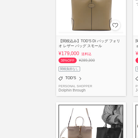
【関税込み】TOD'S Di バッグ フォリ
オ レザー バッグ スモール
¥179,000
送料込
¥289,300
38%OFF
関税負担なし
TOD'S
PERSONAL SHOPPER
P
Dolphin through
J