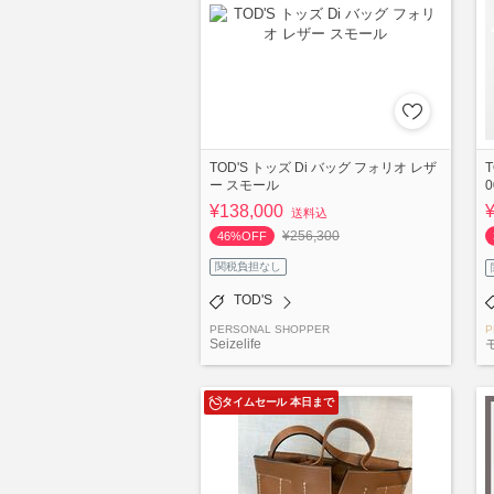
TOD'S トッズ Di バッグ フォリオ レザ
ー スモール
0
¥138,000
送料込
¥256,300
46%OFF
関税負担なし
TOD'S
PERSONAL SHOPPER
P
Seizelife
タイムセール 本日まで