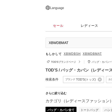
English
日本語
简体中文
繁體中文
Language
セール
レディース
XBWDBSH
XBWDBMAT
もしかして
TOD'Sブランドページ
バッグ・カバン一
TOD'S / バッグ・カバン（レディ
検索条件
TOD'S(トッズ)
ブランド
カ
さらに絞り込む
カテゴリ（レディースファッション
バッグ・カバン全て
トートバッグ
ハン