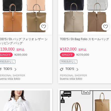
OD'S / Di バッグ フォリオ レザー シ
TOD'S / Di Bag Folio スモールバッグ
ョッピング バッグ
¥139,000
¥162,000
送料込
送料込
¥289,300
¥270,000
51%OFF
40%OFF
関税負担なし
関税負担なし
TOD'S
TOD'S
ERSONAL SHOPPER
PERSONAL SHOPPER
uena vida tokio
buena vida tokio