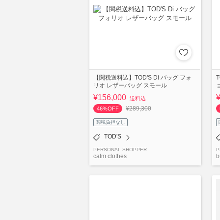
【関税送料込】TOD'S Di バッグ フォ
T
リオ レザーバッグ スモール
¥156,000
送料込
¥289,300
46%OFF
関税負担なし
TOD'S
PERSONAL SHOPPER
P
calm clothes
b