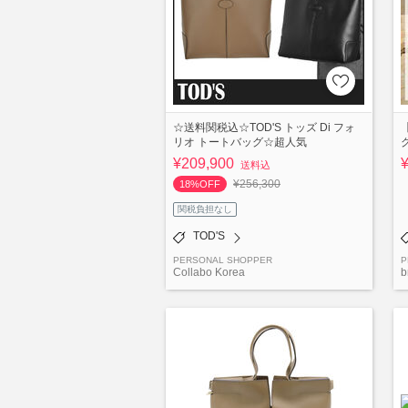
☆送料関税込☆TOD'S トッズ Di フォ
リオ トートバッグ☆超人気
¥209,900
送料込
¥256,300
18%OFF
関税負担なし
TOD'S
PERSONAL SHOPPER
P
Collabo Korea
b