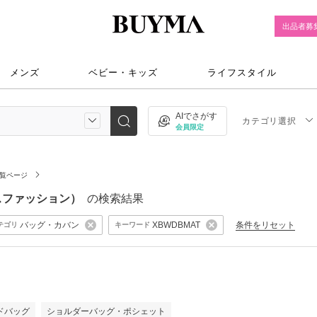
出品者募
メンズ
ベビー・キッズ
ライフスタイル
AIでさがす
カテゴリ選択
会員限定
覧ページ
ースファッション）
の検索結果
バッグ・カバン
条件をリセット
XBWDBMAT
テゴリ
キーワード
）
ドバッグ
ショルダーバッグ・ポシェット