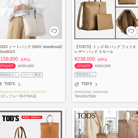
TODS トートバッグ 2WAY xbwdbmat2
【TOD'S】トッズ Di バッグ フォリオ
0rorb015
レザー バッグ スモール
¥159,800
¥238,000
送料込
送料込
¥256,300
¥300,300
37%OFF
20%OFF
関税負担なし
関税負担なし
スピード配送
TOD'S
TOD'S
REMIUM PERSONAL SHOPPER
PERSONAL SHOPPER
モダンブルーBUYMA店
SteadilyStyle