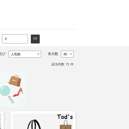
～
OK
¥
並び
表示数
該当件数
73
件