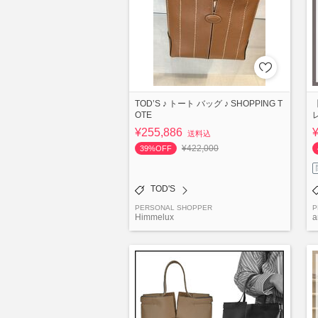
TOD’S ♪ トート バッグ ♪ SHOPPING T
OTE
¥255,886
送料込
¥422,000
39%OFF
TOD'S
PERSONAL SHOPPER
P
Himmelux
a