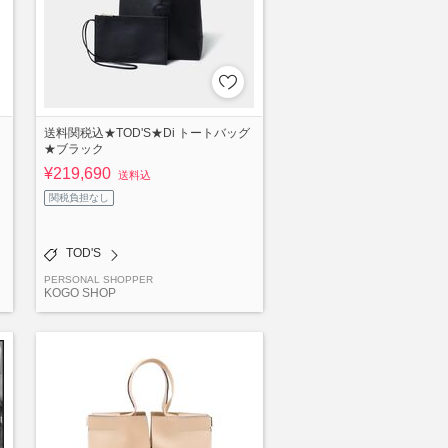
送料関税込★TOD'S★Di トートバッグ
★ブラック
¥219,690
送料込
関税負担なし
TOD'S
PERSONAL SHOPPER
KOGO SHOP