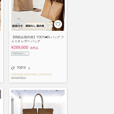
【関税込/国内発】TOD'S■Di バッグ フ
ォリオ レザー バッグ
¥289,600
送料込
関税負担なし
TOD'S
PREMIUM PERSONAL SHOPPER
winwin&co