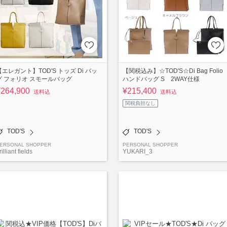
【エレガント】TOD'S トッズ Di バッ
【関税込み】☆TOD'S☆Di Bag Folio
グ フォリオ スモールバッグ
ハンドバッグ S 2WAY仕様
¥264,900
¥215,400
送料込
送料込
関税負担なし
TOD'S
TOD'S
ERSONAL SHOPPER
PERSONAL SHOPPER
rilliant fields
YUKARI_3