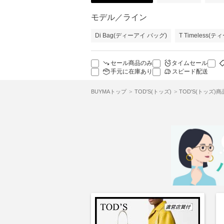
モデル／ライン
Di Bag(ディーアイ バッグ)
T Timeless(
セール商品のみ
タイムセール
手元に在庫あり
スピード配送
BUYMAトップ
TOD'S(トッズ)
TOD'S(トッズ)