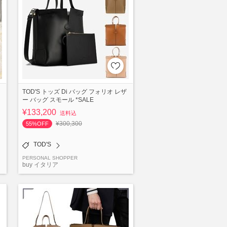
TOD'S トッズ Di バッグ フォリオ レザ
ー バッグ スモール *SALE
¥133,200
送料込
¥300,300
55%OFF
TOD'S
PERSONAL SHOPPER
buy イタリア