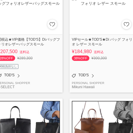
関税込★VIP価格【TOD'S】Diバッグフ
VIPセール★TOD'S★Di バッグ フォリ
ォリオレザーバッグスモール
オ レザー スモール
¥207,500
¥184,980
送料込
送料込
¥289,300
¥300,300
28%OFF
38%OFF
関税負担なし
TOD'S
TOD'S
ERSONAL SHOPPER
PERSONAL SHOPPER
-SELECT
Mikuni Hawaii