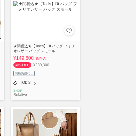
★関税込★【Tod's】Di バッグ フォリ
オレザー バッグ スモール
¥149,600
送料込
¥289,300
48%OFF
関税負担なし
TOD'S
SHOP
Relativo