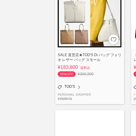
SALE 直営店★TOD'S Di バッグ フォリ
オ レザー バッグ スモール
¥183,800
送料込
¥300,300
38%OFF
TOD'S
PERSONAL SHOPPER
P
estateria
y