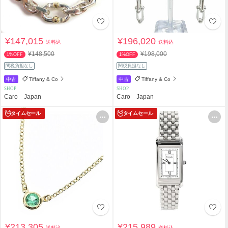
¥147,015
¥196,020
送料込
送料込
¥148,500
¥198,000
1%OFF
1%OFF
関税負担なし
関税負担なし
中古
Tiffany & Co
中古
Tiffany & Co
SHOP
SHOP
Caro Japan
Caro Japan
タイムセール
タイムセール
¥213,305
¥215,989
送料込
送料込