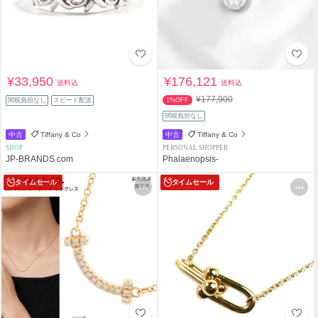
¥33,950
¥176,121
送料込
送料込
¥177,900
関税負担なし
スピード配送
1%OFF
関税負担なし
中古
Tiffany & Co
中古
Tiffany & Co
SHOP
PERSONAL SHOPPER
JP-BRANDS.com
Phalaenopsis-
タイムセール
タイムセール