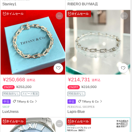
Stanley1
RIBERO BUYMA店
タイムセール
タイムセール
¥250,668
¥214,731
送料込
送料込
¥253,200
¥216,900
1%OFF
1%OFF
関税負担なし
スピード配送
関税負担なし
中古
Tiffany & Co
中古
Tiffany & Co
SHOP
PERSONAL SHOPPER
LuxUness
Lapis-Blue
タイムセール
タイムセール