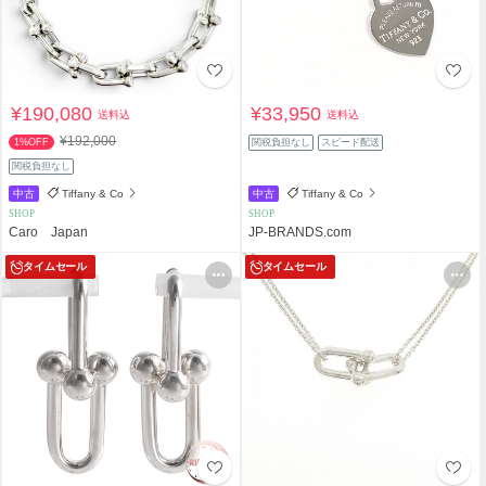
¥190,080
¥33,950
送料込
送料込
¥192,000
1%OFF
関税負担なし
スピード配送
関税負担なし
中古
Tiffany & Co
中古
Tiffany & Co
SHOP
SHOP
Caro Japan
JP-BRANDS.com
タイムセール
タイムセール