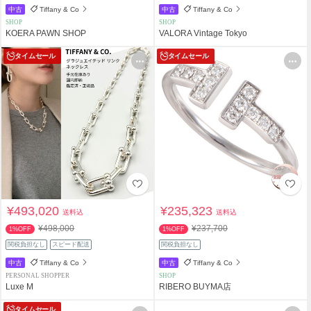
中古
Tiffany & Co
中古
Tiffany & Co
SHOP
SHOP
KOERA PAWN SHOP
VALORA Vintage Tokyo
タイムセール
タイムセール
¥493,020
¥235,323
送料込
送料込
¥498,000
¥237,700
1%OFF
1%OFF
関税負担なし
スピード配送
関税負担なし
中古
Tiffany & Co
中古
Tiffany & Co
PERSONAL SHOPPER
SHOP
Luxe M
RIBERO BUYMA店
タイムセール