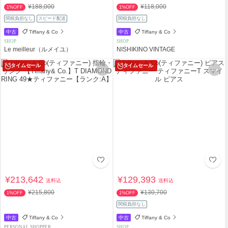
¥188,000
¥118,000
1%OFF
1%OFF
関税負担なし
スピード配送
関税負担なし
中古
Tiffany & Co
中古
Tiffany & Co
SHOP
SHOP
Le meilleur（ルメイユ）
NISHIKINO VINTAGE
タイムセール
タイムセール
¥213,642
¥129,393
送料込
送料込
¥215,800
¥130,700
1%OFF
1%OFF
関税負担なし
中古
Tiffany & Co
中古
Tiffany & Co
PERSONAL SHOPPER
SHOP