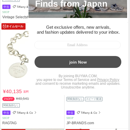
中古
Tiffany & Co
中古
Tiffany & Co
SHOP
SHOP
Vintage Selectshop BUYERS
JP-BRANDS.com
タイムセール
¥40,135
¥28,450
送料込
送料込
¥40,541
1%OFF
関税負担なし
スピード配送
関税負担なし
中古
Tiffany & Co
中古
Tiffany & Co
SHOP
SHOP
RAGTAG
JP-BRANDS.com