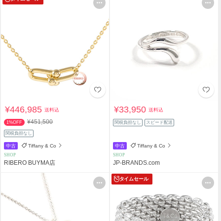
¥446,985
¥33,950
送料込
送料込
¥451,500
1%OFF
関税負担なし
スピード配送
関税負担なし
中古
Tiffany & Co
中古
Tiffany & Co
SHOP
SHOP
RIBERO BUYMA店
JP-BRANDS.com
タイムセール