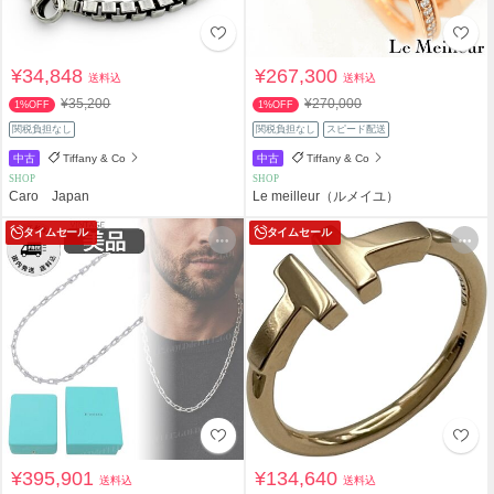
¥34,848
¥267,300
送料込
送料込
¥35,200
¥270,000
1%OFF
1%OFF
関税負担なし
関税負担なし
スピード配送
中古
Tiffany & Co
中古
Tiffany & Co
SHOP
SHOP
Caro Japan
Le meilleur（ルメイユ）
タイムセール
タイムセール
¥395,901
¥134,640
送料込
送料込