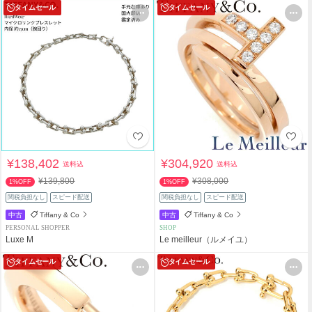
タイムセール
タイムセール
¥138,402
¥304,920
送料込
送料込
¥139,800
¥308,000
1%OFF
1%OFF
関税負担なし
スピード配送
関税負担なし
スピード配送
中古
Tiffany & Co
中古
Tiffany & Co
PERSONAL SHOPPER
SHOP
Luxe M
Le meilleur（ルメイユ）
タイムセール
タイムセール