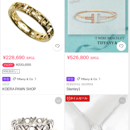
¥228,690
¥526,800
送料込
送料込
¥231,000
1%OFF
関税負担なし
中古
Tiffany & Co
中古
Tiffany & Co
SHOP
PERSONAL SHOPPER
KOERA PAWN SHOP
Stanley1
タイムセール