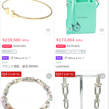
¥239,580
¥173,864
送料込
送料込
¥242,001
¥175,621
1%OFF
1%OFF
関税負担なし
関税負担なし
スピード配送
中古
Tiffany & Co
中古
Tiffany & Co
SHOP
SHOP
ブランド買取・販売 BRING
LuxUness
タイムセール
タイムセール