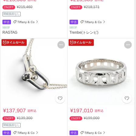
¥215,460
¥218,171
1%OFF
1%OFF
関税負担なし
中古
Tiffany & Co
中古
Tiffany & Co
SHOP
SHOP
RAGTAG
Trenbe(トレンビ)
タイムセール
タイムセール
¥137,907
¥197,010
送料込
送料込
¥139,300
¥199,000
1%OFF
1%OFF
関税負担なし
中古
Tiffany & Co
中古
Tiffany & Co