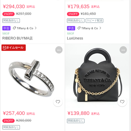
¥294,030
¥179,635
送料込
送料込
¥297,000
¥181,450
1%OFF
1%OFF
関税負担なし
関税負担なし
スピード配送
中古
Tiffany & Co
中古
Tiffany & Co
SHOP
SHOP
RIBERO BUYMA店
LuxUness
タイムセール
¥257,400
¥139,880
送料込
送料込
¥260,000
1%OFF
関税負担なし
関税負担なし