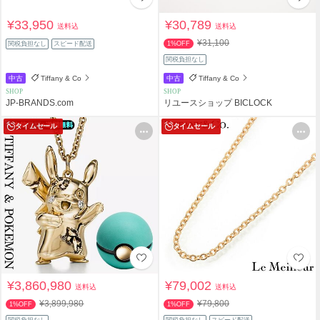
¥33,950
¥30,789
送料込
送料込
¥31,100
関税負担なし
スピード配送
1%OFF
関税負担なし
中古
Tiffany & Co
中古
Tiffany & Co
SHOP
SHOP
JP-BRANDS.com
リユースショップ BICLOCK
タイムセール
タイムセール
¥3,860,980
¥79,002
送料込
送料込
¥3,899,980
¥79,800
1%OFF
1%OFF