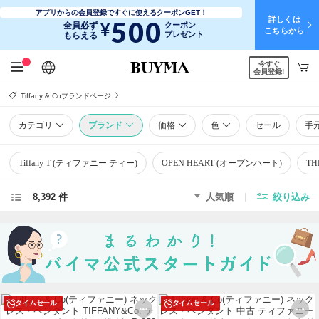
アプリからの会員登録ですぐに使えるクーポンGET！
詳しくは
500
¥
全員必ず
クーポン
こちらから
プレゼント
もらえる
今すぐ
日本語
English
简体中文
繁體中文
会員登録!
Tiffany & Coブランドページ
カテゴリ
ブランド
価格
色
セール
手
Tiffany T (ティファニー ティー)
OPEN HEART (オープンハート)
TH
8,392 件
人気順
絞り込み
タイムセール
タイムセール