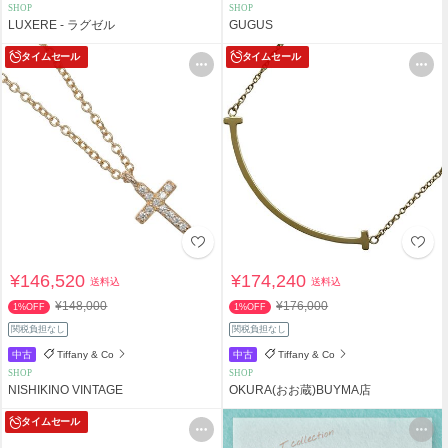
SHOP
SHOP
LUXERE - ラグゼル
GUGUS
タイムセール
タイムセール
¥146,520
¥174,240
送料込
送料込
¥148,000
¥176,000
1%OFF
1%OFF
関税負担なし
関税負担なし
中古
Tiffany & Co
中古
Tiffany & Co
SHOP
SHOP
NISHIKINO VINTAGE
OKURA(おお蔵)BUYMA店
タイムセール