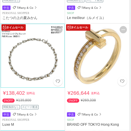
関税負担なし
関税負担なし
スピード配送
中古
Tiffany & Co
中古
Tiffany & Co
PERSONAL SHOPPER
SHOP
こたつの上の夏みかん
Le meilleur（ルメイユ）
タイムセール
タイムセール
¥138,402
¥266,644
送料込
送料込
¥139,800
¥269,338
1%OFF
1%OFF
関税負担なし
スピード配送
中古
Tiffany & Co
中古
Tiffany & Co
PERSONAL SHOPPER
SHOP
Luxe M
BRAND OFF TOKYO Hong Kong