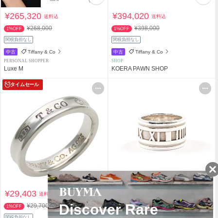
¥265,320
¥394,020
送料込
送料込
¥268,000
¥398,000
1%OFF
1%OFF
関税負担なし
関税負担なし
中古
Tiffany & Co
中古
Tiffany & Co
PERSONAL SHOPPER
SHOP
Luxe M
KOERA PAWN SHOP
タイムセール
¥29,403
¥29,550
送料込
送料込
¥29,700
1%OFF
関税負担なし
スピード配送
関税負担なし