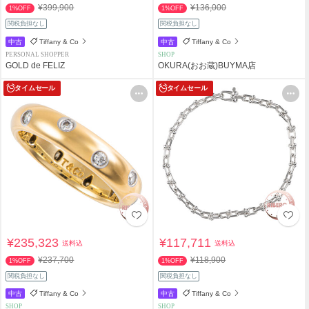
¥399,900
¥136,000
1%OFF
1%OFF
関税負担なし
関税負担なし
中古
Tiffany & Co
中古
Tiffany & Co
PERSONAL SHOPPER
SHOP
GOLD de FELIZ
OKURA(おお蔵)BUYMA店
タイムセール
タイムセール
¥235,323
¥117,711
送料込
送料込
¥237,700
¥118,900
1%OFF
1%OFF
関税負担なし
関税負担なし
中古
Tiffany & Co
中古
Tiffany & Co
SHOP
SHOP