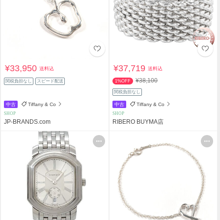
¥33,950
¥37,719
送料込
送料込
¥38,100
関税負担なし
スピード配送
1%OFF
関税負担なし
中古
Tiffany & Co
中古
Tiffany & Co
SHOP
SHOP
JP-BRANDS.com
RIBERO BUYMA店