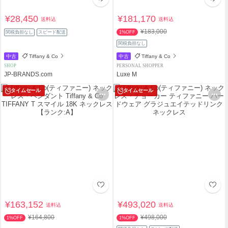
¥28,450
¥181,170
送料込
送料込
¥183,000
関税負担なし
スピード配送
1%OFF
関税負担なし
中古
Tiffany & Co
中古
Tiffany & Co
SHOP
PERSONAL SHOPPER
JP-BRANDS.com
Luxe M
タイムセール
タイムセール
¥163,152
¥493,020
送料込
送料込
¥164,800
¥498,000
1%OFF
1%OFF