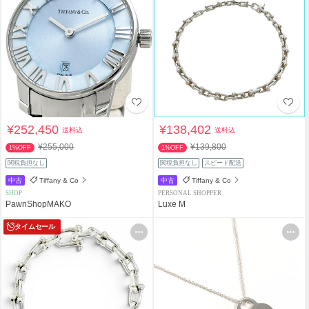
¥252,450
¥138,402
送料込
送料込
¥255,000
¥139,800
1%OFF
1%OFF
関税負担なし
関税負担なし
スピード配送
中古
Tiffany & Co
中古
Tiffany & Co
SHOP
PERSONAL SHOPPER
PawnShopMAKO
Luxe M
タイムセール