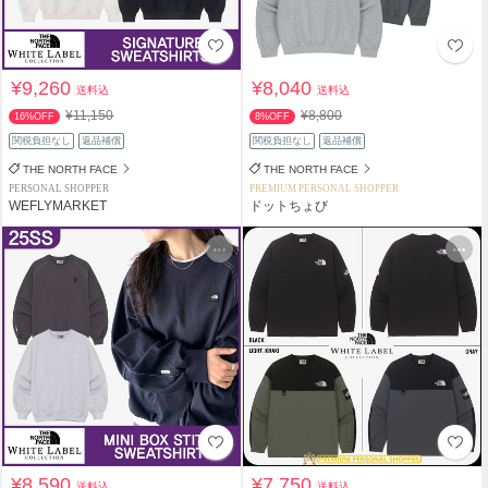
¥9,260
¥8,040
送料込
送料込
¥11,150
¥8,800
16%OFF
8%OFF
関税負担なし
返品補償
関税負担なし
返品補償
THE NORTH FACE
THE NORTH FACE
PERSONAL SHOPPER
PREMIUM PERSONAL SHOPPER
WEFLYMARKET
ドットちょび
¥8,590
¥7,750
送料込
送料込