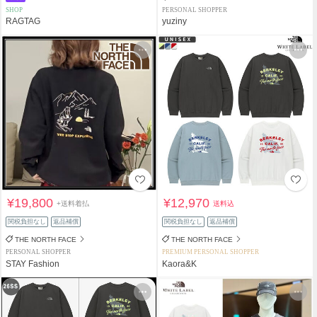
SHOP
PERSONAL SHOPPER
RAGTAG
yuziny
¥19,800
¥12,970
+送料着払
送料込
関税負担なし
返品補償
関税負担なし
返品補償
THE NORTH FACE
THE NORTH FACE
PERSONAL SHOPPER
PREMIUM PERSONAL SHOPPER
STAY Fashion
Kaora&K