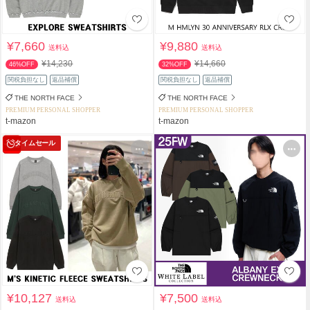
¥7,660
¥9,880
送料込
送料込
¥14,230
¥14,660
46%OFF
32%OFF
関税負担なし
返品補償
関税負担なし
返品補償
THE NORTH FACE
THE NORTH FACE
PREMIUM PERSONAL SHOPPER
PREMIUM PERSONAL SHOPPER
t-mazon
t-mazon
タイムセール
¥10,127
¥7,500
送料込
送料込