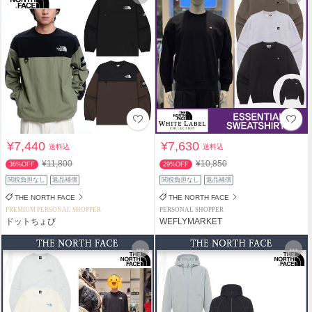
¥7,440
¥7,630
送料込
送料込
¥11,800
¥10,850
36%OFF
29%OFF
関税負担なし
返品補償
関税負担なし
返品補償
THE NORTH FACE
THE NORTH FACE
PREMIUM PERSONAL SHOPPER
PERSONAL SHOPPER
ドットちょび
WEFLYMARKET