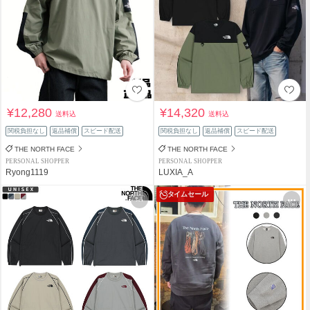
¥12,280
¥14,320
送料込
送料込
関税負担なし
返品補償
スピード配送
関税負担なし
返品補償
スピード配送
THE NORTH FACE
THE NORTH FACE
PERSONAL SHOPPER
PERSONAL SHOPPER
Ryong1119
LUXIA_A
タイムセール