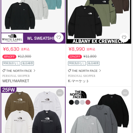
¥6,630
¥8,990
送料込
送料込
¥12,900
¥11,800
48%OFF
23%OFF
関税負担なし
返品補償
関税負担なし
返品補償
THE NORTH FACE
THE NORTH FACE
PERSONAL SHOPPER
PERSONAL SHOPPER
WEFLYMARKET
K-マーケット