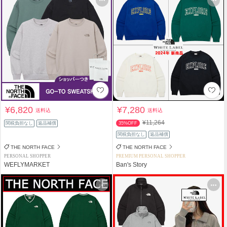
¥6,820
¥7,280
送料込
送料込
¥11,264
関税負担なし
返品補償
35%OFF
関税負担なし
返品補償
THE NORTH FACE
THE NORTH FACE
PERSONAL SHOPPER
PREMIUM PERSONAL SHOPPER
WEFLYMARKET
Ban's Story