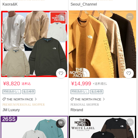
Kaora&K
Seoul_Channel
¥8,820
¥14,999
送料込
+送料着払
関税負担なし
返品補償
関税負担なし
返品補償
THE NORTH FACE
THE NORTH FACE
PREMIUM PERSONAL SHOPPER
PERSONAL SHOPPER
JM Luxury
Rbrand