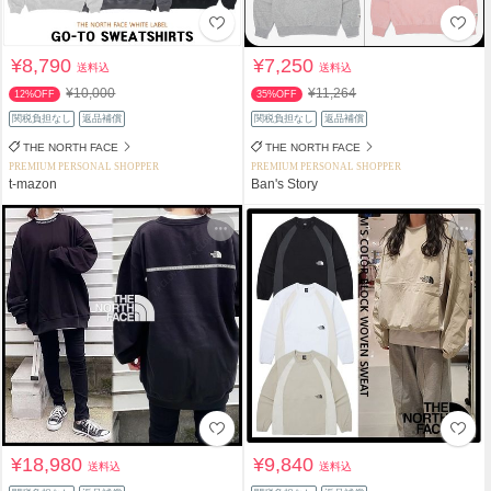
¥8,790
¥7,250
送料込
送料込
¥10,000
¥11,264
12%OFF
35%OFF
関税負担なし
返品補償
関税負担なし
返品補償
THE NORTH FACE
THE NORTH FACE
PREMIUM PERSONAL SHOPPER
PREMIUM PERSONAL SHOPPER
t-mazon
Ban's Story
¥18,980
¥9,840
送料込
送料込