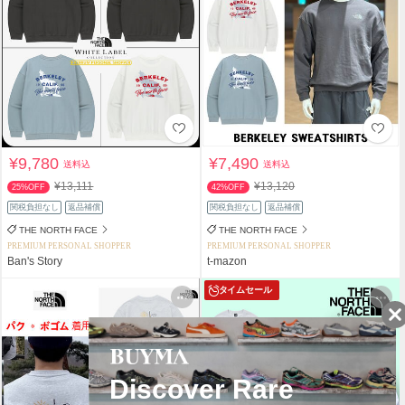
¥9,780
¥7,490
送料込
送料込
¥13,111
¥13,120
25%OFF
42%OFF
関税負担なし
返品補償
関税負担なし
返品補償
THE NORTH FACE
THE NORTH FACE
PREMIUM PERSONAL SHOPPER
PREMIUM PERSONAL SHOPPER
Ban's Story
t-mazon
タイムセール