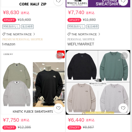
¥8,630
¥7,740
送料込
送料込
¥15,400
¥11,880
43%OFF
34%OFF
関税負担なし
返品補償
関税負担なし
返品補償
THE NORTH FACE
THE NORTH FACE
PREMIUM PERSONAL SHOPPER
PERSONAL SHOPPER
t-mazon
WEFLYMARKET
¥7,750
¥6,440
送料込
送料込
¥12,386
¥8,667
37%OFF
25%OFF