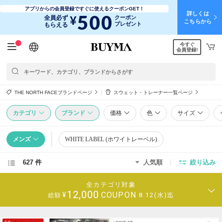
アプリからの会員登録ですぐに使えるクーポンGET！
詳しくは
500
¥
全員必ず
クーポン
こちらから
プレゼント
もらえる
今すぐ
日本語
English
简体中文
繁體中文
会員登録!
THE NORTH FACEブランドページ
スウェット・トレーナー一覧ページ
カテゴリ
ブランド
価格
色
サイズ
メンズ
WHITE LABEL (ホワイトレーベル)
627 件
人気順
絞り込み
全カテゴリ対象
12,000
COUPON
¥
8.12(水)迄
総額