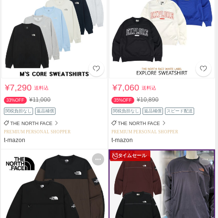
¥7,290
¥7,060
送料込
送料込
¥11,000
¥10,890
33%OFF
35%OFF
関税負担なし
返品補償
関税負担なし
返品補償
スピード配送
THE NORTH FACE
THE NORTH FACE
PREMIUM PERSONAL SHOPPER
PREMIUM PERSONAL SHOPPER
t-mazon
t-mazon
タイムセール