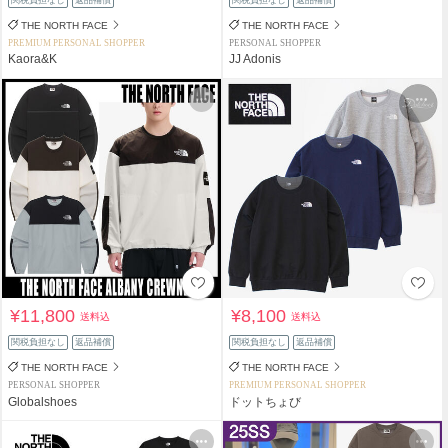
THE NORTH FACE
THE NORTH FACE
PREMIUM PERSONAL SHOPPER
PERSONAL SHOPPER
Kaora&K
JJ Adonis
¥11,800
¥8,100
送料込
送料込
関税負担なし
返品補償
関税負担なし
返品補償
THE NORTH FACE
THE NORTH FACE
PERSONAL SHOPPER
PREMIUM PERSONAL SHOPPER
Globalshoes
ドットちょび