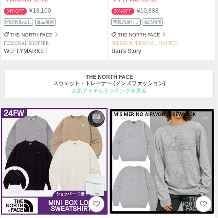
¥13,100
¥10,888
34%OFF
28%OFF
関税負担なし
返品補償
関税負担なし
返品補償
THE NORTH FACE
THE NORTH FACE
PERSONAL SHOPPER
PREMIUM PERSONAL SHOPPER
WEFLYMARKET
Ban's Story
THE NORTH FACE
スウェット・トレーナー
(メンズファッション)
人気アイテムランキングを見る