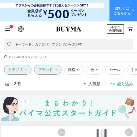
アプリからの会員登録ですぐに使えるクーポンGET！
詳しくは
500
¥
全員必ず
クーポン
こちらから
プレゼント
もらえる
今すぐ
日本語
English
简体中文
繁體中文
会員登録!
the Balmブランドページ
カテゴリ
ブランド
価格
色
セール
手
2 件
人気順
絞り込み