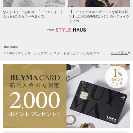
なんか違う…?を解消。「チーク」はこう
【モードかつエネルギッシュな魅力抜群
入れる&このカラーを選んで。
♡】LE SSERAFIMユンジンのヘアメイク
まとめ。
the Balm
もっと見る
2004年にマリッサ・シップマンがスタートさせたアメリカ発のコスメブランドthe Balm(ザ バーム) NYLONやELLE,WWD BEAUTYなど数多くのアメリカの雑誌にも取り上げられ注目を浴びています。 セクシーでシリアス、そしてスマートでファニー、さらにはロマンティックで反抗的な...そんなパーソナリティが込められた商品のパッケージはインパクトのあるデザインで人気。 チークやシャドウパレットを始めリップバームやファンデーション、コンシーラーなど様々なコスメアイテムを取り扱っています。