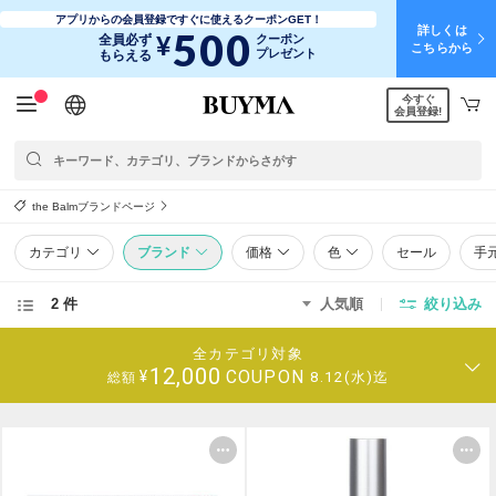
アプリからの会員登録ですぐに使えるクーポンGET！
詳しくは
500
¥
全員必ず
クーポン
こちらから
プレゼント
もらえる
今すぐ
日本語
English
简体中文
繁體中文
会員登録!
the Balmブランドページ
カテゴリ
ブランド
価格
色
セール
手
2 件
人気順
絞り込み
全カテゴリ対象
12,000
COUPON
¥
8.12(水)迄
総額