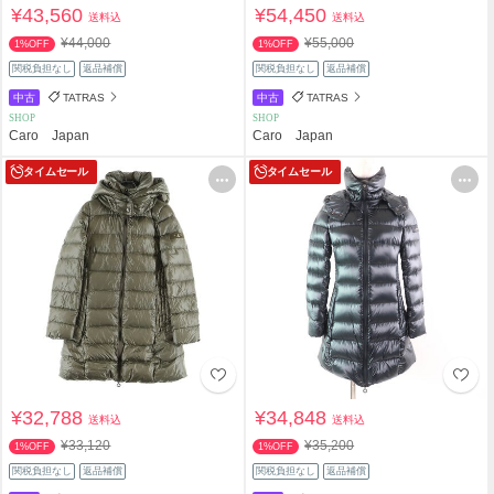
¥43,560
¥54,450
送料込
送料込
¥44,000
¥55,000
1%OFF
1%OFF
関税負担なし
返品補償
関税負担なし
返品補償
中古
TATRAS
中古
TATRAS
SHOP
SHOP
Caro Japan
Caro Japan
タイムセール
タイムセール
¥32,788
¥34,848
送料込
送料込
¥33,120
¥35,200
1%OFF
1%OFF
関税負担なし
返品補償
関税負担なし
返品補償