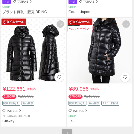
中古
TATRAS
中古
TATRAS
SHOP
SHOP
ブランド買取・販売 BRING
Caro Japan
タイムセール
タイムセール
¥300クーポン
¥122,661
¥89,056
送料込
送料込
¥156,000
¥143,000
21%OFF
37%OFF
関税負担なし
返品補償
関税負担なし
返品補償
スピード配送
TATRAS
TATRAS
PERSONAL SHOPPER
SHOP
Giltway
LaG
1