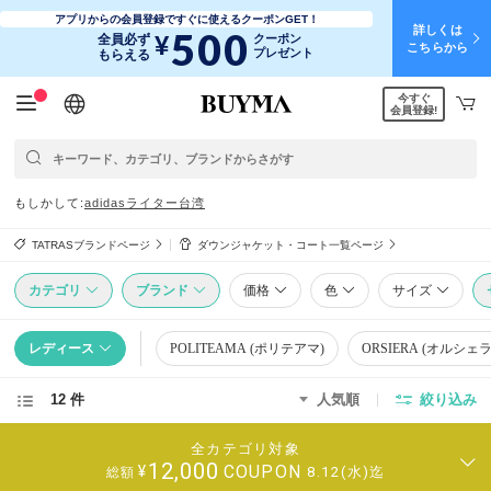
アプリからの会員登録ですぐに使えるクーポンGET！
詳しくは
500
¥
全員必ず
クーポン
こちらから
プレゼント
もらえる
今すぐ
日本語
English
简体中文
繁體中文
会員登録!
もしかして
adidas
ライター
台湾
TATRASブランドページ
ダウンジャケット・コート一覧ページ
カテゴリ
ブランド
価格
色
サイズ
レディース
POLITEAMA (ポリテアマ)
ORSIERA (オルシェ
12 件
人気順
絞り込み
全カテゴリ対象
12,000
COUPON
¥
8.12(水)迄
総額