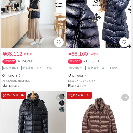
¥68,112
¥88,160
送料込
送料込
¥124,200
¥129,800
45%OFF
32%OFF
関税負担なし
返品補償
スピード配送
関税負担なし
返品補償
スピード配送
TATRAS
TATRAS
PERSONAL SHOPPER
PERSONAL SHOPPER
via-fontana
Bianca-rose
タイムセール
タイムセール