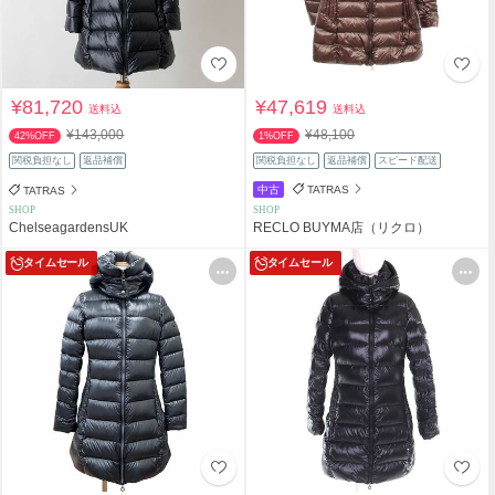
¥81,720
¥47,619
送料込
送料込
¥143,000
¥48,100
42%OFF
1%OFF
関税負担なし
返品補償
関税負担なし
返品補償
スピード配送
中古
TATRAS
TATRAS
SHOP
SHOP
ChelseagardensUK
RECLO BUYMA店（リクロ）
タイムセール
タイムセール