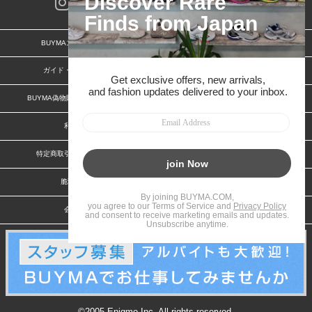
BUYMAスタートガイド
安心への取り組み
ガイド・お問い合わせ
かんたん購入ガイド
BUYMA偽物販売防止の取り組み
BUYMA CARD
利用規約
プライバシー
特定商取引法に関する表記
お客様情報の外部送信について
脆弱性報告
お知らせ(PCサイト)
会社案内
スタッフ募集
©2005 Enigmo Inc. All rights reserved.