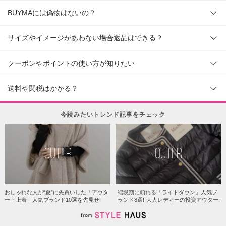
BUYMAには偽物はないの？
サイズやイメージがあわない場合返品はできる？
クーポンやポイントの使い方が知りたい
送料や関税はかかる？
今読みたいトレンド記事をチェック
OUTER
OUTER
おしゃれな人が“夏”に先買いした「アウタ
端境期に頼れる「ライトダウン」人気ブ
ー・上着」人気ブランド10選を先見せ!
ランド8選!-大人レディーの投資アウター!