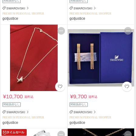
関税負担なし
関税負担なし
SWAROVSKI
SWAROVSKI
PREMIUM PERSONAL SHOPPER
PREMIUM PERSONAL SHOPPER
gotjustice
gotjustice
¥10,700
¥9,700
送料込
送料込
関税負担なし
関税負担なし
SWAROVSKI
SWAROVSKI
PREMIUM PERSONAL SHOPPER
PREMIUM PERSONAL SHOPPER
gotjustice
gotjustice
タイムセール