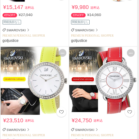
¥15,147
¥9,980
送料込
送料込
¥27,940
¥14,960
45%OFF
33%OFF
関税負担なし
関税負担なし
SWAROVSKI
SWAROVSKI
PREMIUM PERSONAL SHOPPER
PREMIUM PERSONAL SHOPPER
gotjustice
gotjustice
¥23,510
¥24,750
送料込
送料込
SWAROVSKI
SWAROVSKI
PREMIUM PERSONAL SHOPPER
PREMIUM PERSONAL SHOPPER