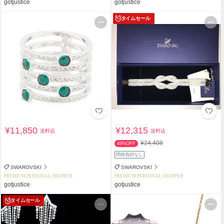
gotjustice
gotjustice
タイムセール
¥11,850
¥12,315
送料込
送料込
¥24,408
49%OFF
関税負担なし
SWAROVSKI
SWAROVSKI
PREMIUM PERSONAL SHOPPER
PREMIUM PERSONAL SHOPPER
gotjustice
gotjustice
タイムセール