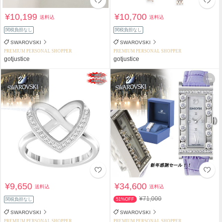
¥10,199
¥10,700
送料込
送料込
関税負担なし
関税負担なし
SWAROVSKI
SWAROVSKI
PREMIUM PERSONAL SHOPPER
PREMIUM PERSONAL SHOPPER
gotjustice
gotjustice
¥9,650
¥34,600
送料込
送料込
¥71,000
関税負担なし
51%OFF
SWAROVSKI
SWAROVSKI
PREMIUM PERSONAL SHOPPER
PREMIUM PERSONAL SHOPPER