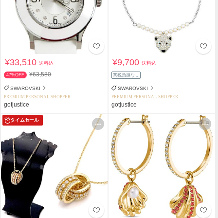
¥33,510
¥9,700
送料込
送料込
¥63,580
47%OFF
関税負担なし
SWAROVSKI
SWAROVSKI
PREMIUM PERSONAL SHOPPER
PREMIUM PERSONAL SHOPPER
gotjustice
gotjustice
タイムセール