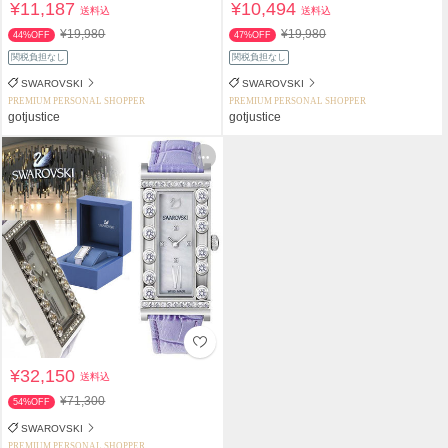
¥11,187
¥10,494
送料込
送料込
¥19,980
¥19,980
44%OFF
47%OFF
関税負担なし
関税負担なし
SWAROVSKI
SWAROVSKI
PREMIUM PERSONAL SHOPPER
PREMIUM PERSONAL SHOPPER
gotjustice
gotjustice
¥32,150
送料込
¥71,300
54%OFF
SWAROVSKI
PREMIUM PERSONAL SHOPPER