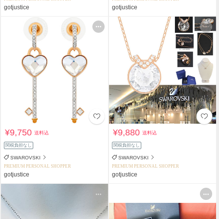
gotjustice
gotjustice
¥9,750
¥9,880
送料込
送料込
関税負担なし
関税負担なし
SWAROVSKI
SWAROVSKI
PREMIUM PERSONAL SHOPPER
PREMIUM PERSONAL SHOPPER
gotjustice
gotjustice