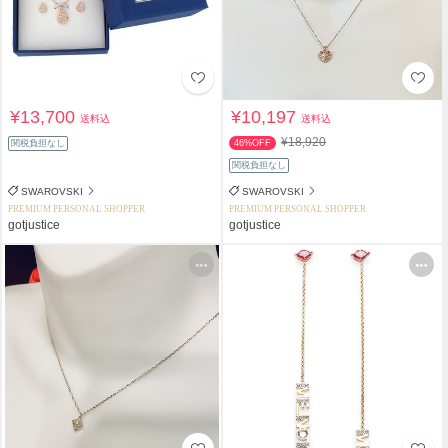
¥13,700
¥10,197
送料込
送料込
¥18,920
関税負担なし
46%OFF
関税負担なし
SWAROVSKI
SWAROVSKI
PREMIUM PERSONAL SHOPPER
PREMIUM PERSONAL SHOPPER
gotjustice
gotjustice