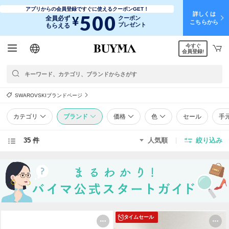
アプリからの会員登録ですぐに使えるクーポンGET！
詳しくは
500
¥
全員必ず
クーポン
こちらから
プレゼント
もらえる
今すぐ
日本語
English
简体中文
繁體中文
会員登録!
SWAROVSKIブランドページ
カテゴリ
ブランド
価格
色
セール
手
35 件
人気順
絞り込み
タイムセール