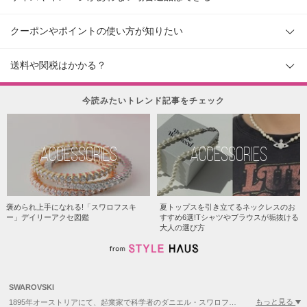
クーポンやポイントの使い方が知りたい
送料や関税はかかる？
今読みたいトレンド記事をチェック
ACCESSORIES
ACCESSORIES
褒められ上手になれる!「スワロフスキ
夏トップスを引き立てるネックレスのお
ー」デイリーアクセ図鑑
すすめ6選!Tシャツやブラウスが垢抜ける
大人の選び方
SWAROVSKI
もっと見る
1895年オーストリアにて、起業家で科学者のダニエル・スワロフスキーによって設立されたブランド。 ココ・シャネルやクリスチャン・ディオールといったデザイナーやクチュールから絶大な支持を得て、20世紀のスタイルに欠かせないジュエリーとなり、1970年代から、デイリージュエリーとしても愛されるようになりました。 ボヘミアで生まれたスワロフスキーは、クリスタルのカットと研磨を行う機械を世界で初めて発明し、現在までジュエリーブランドとしての地位を確立し続けています。