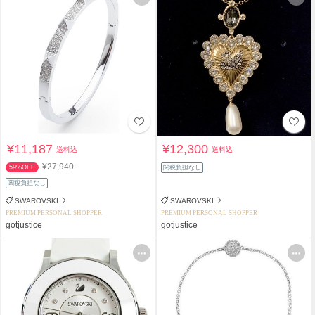
¥11,187
¥12,300
送料込
送料込
¥27,940
59%OFF
関税負担なし
関税負担なし
SWAROVSKI
SWAROVSKI
PREMIUM PERSONAL SHOPPER
PREMIUM PERSONAL SHOPPER
gotjustice
gotjustice